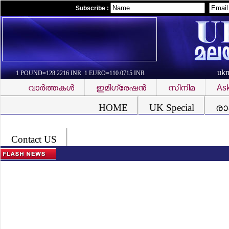
Subscribe :
uk
1 POUND=128.2216 INR 1 EURO=110.0715 INR
വാര്‍ത്തകള്‍
ഇമിഗ്രേഷന്‍
സിനിമ
Ask
Font Problem
HOME
UK Special
രാ
Contact US