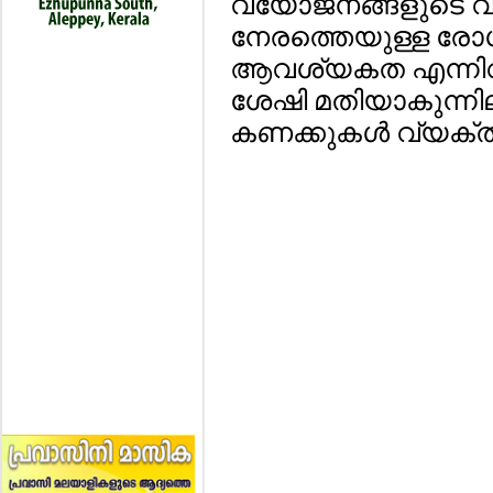
വയോജനങ്ങളുടെ വര്
നേരത്തെയുള്ള രോഗ
ആവശ്യകത എന്നിവ
ശേഷി മതിയാകുന്നി
കണക്കുകള്‍ വ്യക്തമ