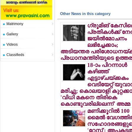
Other News in this category
Matrimony
ഗ്രൂമിങ് കേസി
പ്രതികള്‍ക്ക് ന
Gallery
ജയില്‍മോചനം
ലഭിച്ചേക്കാം;
Videos
അടിയന്തര പരിശോധനയ്ക്ക
Classifieds
പ്രധാനമന്ത്രിയുടെ ഉത്തര
18-ാം പിറന്നാള്‍
കഴിഞ്ഞ്
എട്ടാഴ്ചയ്ക്കകം
വെടിയേറ്റ് യുവാ
മരിച്ചു; കൊലയാളി കുറ്റക്കാ
'വിധി മകനെ തിരികെ
കൊണ്ടുവരില്ലെന്ന്' അമ്മ
മണിക്കൂറില്‍ 100
മൈല്‍ വേഗത്തില
സഹോദരങ്ങളുട
'റേസ്'; അപകടത്