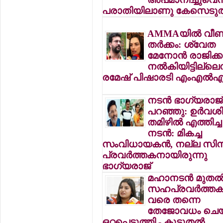
പരാതിയിലാണു കേസെടുത
AMMAയില്‍ വീണ്
തര്‍ക്കം: ശ്വേത
മേനോന്‍ രാജിക്ക
നല്‍കിയിട്ടില്ലെന
രമേഷ് പിഷാരടി എംഎല്‍
നടന്‍ ഭാഗ്യരാജ്
പറഞ്ഞു: ഉര്‍വ
തമിഴില്‍ എത്തിച്ച
നടന്‍: മികച്ച
സംവിധായകന്‍, നല്ല സിന
പ്രവര്‍ത്തകനായിരുന്നു
ഭാഗ്യരാജ്
മഹാനടന്‍ മുതല്
സഹപ്രവര്‍ത്തകര
വരെ തന്നെ
തേജോവധം ചെയ
ഒറ്റപ്പെടുത്തി - കൂടുതല്‍