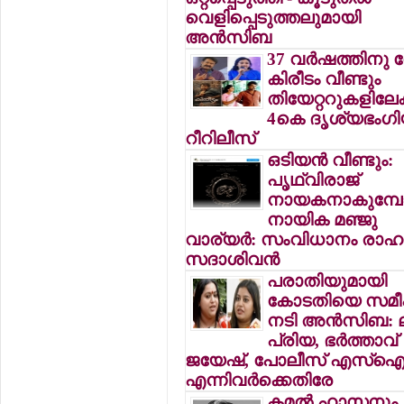
വെളിപ്പെടുത്തലുമായി
അന്‍സിബ
37 വര്‍ഷത്തിനു
കിരീടം വീണ്ടും
തിയേറ്ററുകളിലേക്
4കെ ദൃശ്യഭംഗിയ
റീറിലീസ്
ഒടിയന്‍ വീണ്ടും:
പൃഥ്വിരാജ്
നായകനാകുമ്പോ
നായിക മഞ്ജു
വാര്യര്‍: സംവിധാനം രാഹു
സദാശിവന്‍
പരാതിയുമായി
കോടതിയെ സമീപി
നടി അന്‍സിബ: ലക
പ്രിയ, ഭര്‍ത്താവ്
ജയേഷ്, പോലീസ് എസ്‌
എന്നിവര്‍ക്കെതിരേ
കമല്‍ ഹാസനും