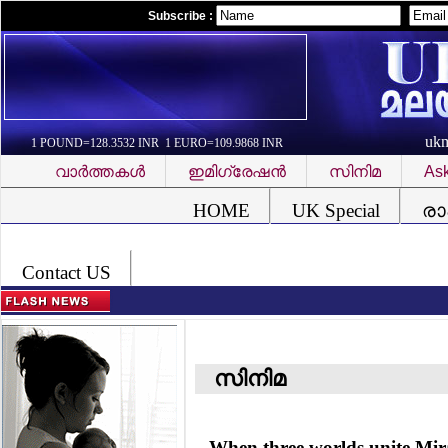
Subscribe :
uk
1 POUND=128.3532 INR 1 EURO=109.9868 INR
വാര്‍ത്തകള്‍
ഇമിഗ്രേഷന്‍
സിനിമ
Ask
Font Problem
HOME
UK Special
രാ
Contact US
സിനിമ
When three worlds unite Mir