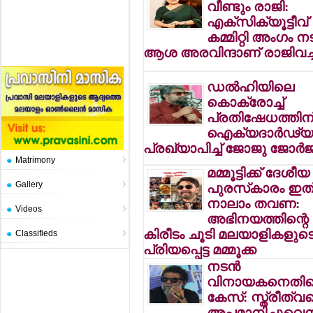
വീണ്ടും രാജി:
എക്‌സിക്യൂട്ടീവ്
കമ്മിറ്റി അംഗം ന
ആശ അരവിന്ദാണ് രാജിവച്
ഡല്‍ഹിയിലെ
കൊക്രോച്ച്
പ്രതിഷേധത്തിന
ഐക്യദാര്‍ഢ്യ
പ്രഖ്യാപിച്ച് ജോജു ജോര്‍ജ
Matrimony
മമ്മൂട്ടിക്ക് ദേശീയ
Gallery
പുരസ്‌കാരം ഇത
നാലാം തവണ:
Videos
അഭിനയത്തിന്റെ
കിരീടം ചൂടി മലയാളികളുട
Classifieds
പ്രിയപ്പെട്ട മമ്മൂക്ക
നടന്‍
വിനായകനെതി
കേസ്: സ്ത്രീത്വ
അപമാനിച്ചുവെന