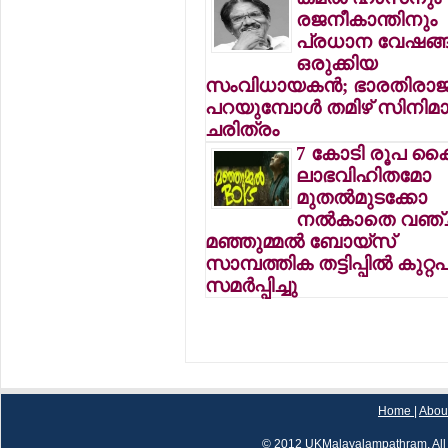
രജനീകാന്തിനും
പ്രധാന വേഷങ്ങ
ഒരുക്കിയ
സംവിധായകന്‍; ഭാരതിരാജ
പറയുമ്പോള്‍ തമിഴ് സിനിമ
ചരിത്രം
7 കോടി രൂപ കൈപ്പ
ലാഭവിഹിതമോ
മുതല്‍മുടക്കോ
നല്‍കാതെ വഞ്ചി
മഞ്ഞുമ്മല്‍ ബോയ്‌സ്
സാമ്പത്തിക തട്ടിപ്പില്‍ കുറ്
സമര്‍പ്പിച്ചു
Home
|
Abou
© 2012 UKMalayalampathram, All 