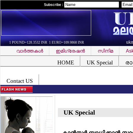
Subscribe :
uk
1 POUND=128.3532 INR 1 EURO=109.9868 INR
വാര്‍ത്തകള്‍
ഇമിഗ്രേഷന്‍
സിനിമ
Ask
Font Problem
HOME
UK Special
രാ
Contact US
UK Special
കാന്‍സര്‍ ബാധിക്കാന്‍ സ