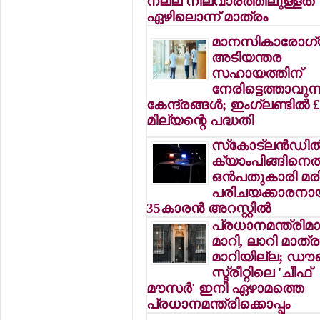
നല്ല നിലവാരത്തിലുള്ളത്
ഏഴിലൊന്ന് മാത്രം
മാനസികാരോഗ
അടിയന്തര
സഹായത്തിന്
നേരിട്ടെത്താവുന്
കേന്ദ്രങ്ങള്‍; ഇംഗ്ലണ്ടില്‍ 
മില്യന്റെ പദ്ധതി
സ്‌കോട്ലന്‍ഡില്
ക്യാംപിങ്ങിനെത
ഒന്‍പതുകാരി മരിച
പരിചയക്കാരനാ
35കാരന്‍ അറസ്റ്റില്‍
പ്രധാനമന്ത്രിമാര
മാറി, ലാറി മാത്ര
മാറിയില്ല; ഡൗ
സ്ട്രീറ്റിലെ 'ചീഫ്
മൗസര്‍' ഇനി ഏഴാമത്തെ
പ്രധാനമന്ത്രിക്കൊപ്പം