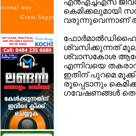
എന്‍എച്ച്എസ് ജീ
കെമിക്കലുമായി സമ്പര
വരുന്നുവെന്നാണ് ആശങ
ഫോര്‍മാല്‍ഡിഹൈഡ്
ശ്വസിക്കുന്നത് മൂല
ശ്വാസകോശ ആരോഗ്യം
എന്നിവയെ തകരാറില
ഇതിന് പുറമെ മൂക്ക
രൂപ്പെടാനും കെമിക
ഗവേഷണങ്ങള്‍ തെളി