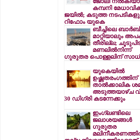
ജോലി നല്‍കിയാല
കമ്പനി മേധാവികള്
ജയില്‍; കടുത്ത നടപടികള
റിഫോം യുകെ
ബീച്ചിലെ ബാര്‍ബ
മാറ്റിയാലും അപ
തീരില്ല; ചൂടുപിടി
മണലില്‍നിന്ന്
ഗുരുതര പൊള്ളലിന് സാ
യുകെയില്‍
ഉഷ്ണതരംഗത്തിന്
താല്‍ക്കാലിക ശ
അടുത്തയാഴ്ച വീ
30 ഡിഗ്രി കടന്നേക്കും
ഇംഗ്ലണ്ടിലെ
ജലാശയങ്ങള്‍
ഗുരുതര
മലിനീകരണത്തില്