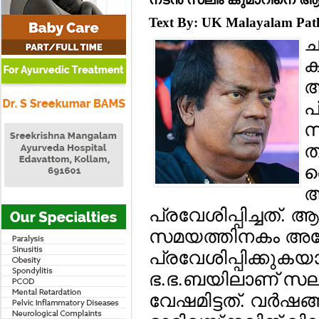
Text By: UK Malayalam Pa
ച
ക
ആ
പ
സ
ത
വ
അ
പ്രവേശിപ്പിച്ചത്.
സമയത്തിനകം അദ്ദേഹ
പ്രവേശിപ്പിക്കുകയ
ഭ.ഭ.ബയിലാണ് സലിം
വേഷമിട്ടത്. വര്‍ഷങ്ങ