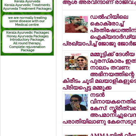
ആശ അരവിന്ദാണ് രാജിവച്
ഡല്‍ഹിയിലെ
കൊക്രോച്ച്
പ്രതിഷേധത്തിന
ഐക്യദാര്‍ഢ്യ
പ്രഖ്യാപിച്ച് ജോജു ജോര്‍ജ
മമ്മൂട്ടിക്ക് ദേശീയ
പുരസ്‌കാരം ഇത
നാലാം തവണ:
അഭിനയത്തിന്റെ
കിരീടം ചൂടി മലയാളികളുട
പ്രിയപ്പെട്ട മമ്മൂക്ക
നടന്‍
വിനായകനെതി
കേസ്: സ്ത്രീത്വ
അപമാനിച്ചുവെന
പരാതിയിലാണു കേസെടുത
AMMAയില്‍ വീണ്