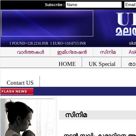
Subscribe :
uk
1 POUND=128.2216 INR 1 EURO=110.0715 INR
വാര്‍ത്തകള്‍
ഇമിഗ്രേഷന്‍
സിനിമ
Ask
Font Problem
HOME
UK Special
രാ
Contact US
സിനിമ
നടന്‍ സലിം കുമാറിനെ ആശു