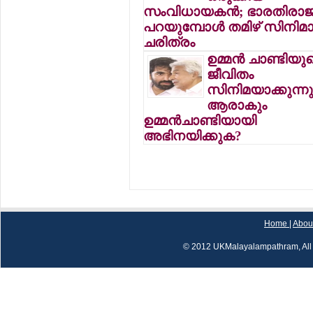
സംവിധായകന്‍; ഭാരതിരാജ
പറയുമ്പോള്‍ തമിഴ് സിനിമ
ചരിത്രം
ഉമ്മന്‍ ചാണ്ടിയു
ജീവിതം
സിനിമയാക്കുന്നു
ആരാകും
ഉമ്മന്‍ചാണ്ടിയായി
അഭിനയിക്കുക?
Home
|
Abou
© 2012 UKMalayalampathram, All 