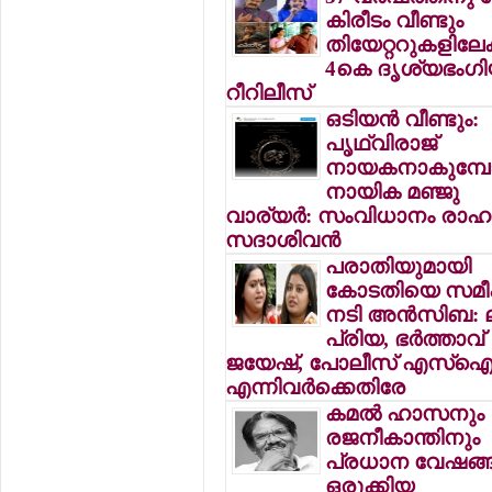
കിരീടം വീണ്ടും
തിയേറ്ററുകളിലേക്
4കെ ദൃശ്യഭംഗിയ
റീറിലീസ്
ഒടിയന്‍ വീണ്ടും:
പൃഥ്വിരാജ്
നായകനാകുമ്പോ
നായിക മഞ്ജു
വാര്യര്‍: സംവിധാനം രാഹു
സദാശിവന്‍
പരാതിയുമായി
കോടതിയെ സമീപി
നടി അന്‍സിബ: ലക
പ്രിയ, ഭര്‍ത്താവ്
ജയേഷ്, പോലീസ് എസ്‌
എന്നിവര്‍ക്കെതിരേ
കമല്‍ ഹാസനും
രജനീകാന്തിനും
പ്രധാന വേഷങ്ങ
ഒരുക്കിയ