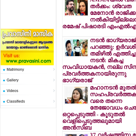
തര്‍ക്കം: ശ്വേത
മേനോന്‍ രാജിക്ക
നല്‍കിയിട്ടില്ലെന
രമേഷ് പിഷാരടി എംഎല്‍
നടന്‍ ഭാഗ്യരാജ്
പറഞ്ഞു: ഉര്‍വ
തമിഴില്‍ എത്തിച്ച
നടന്‍: മികച്ച
സംവിധായകന്‍, നല്ല സിന
Matrimony
പ്രവര്‍ത്തകനായിരുന്നു
ഭാഗ്യരാജ്
Gallery
മഹാനടന്‍ മുതല്
Videos
സഹപ്രവര്‍ത്തകര
വരെ തന്നെ
Classifieds
തേജോവധം ചെയ
ഒറ്റപ്പെടുത്തി - കൂടുതല്‍
വെളിപ്പെടുത്തലുമായി
അന്‍സിബ
37 വര്‍ഷത്തിനു