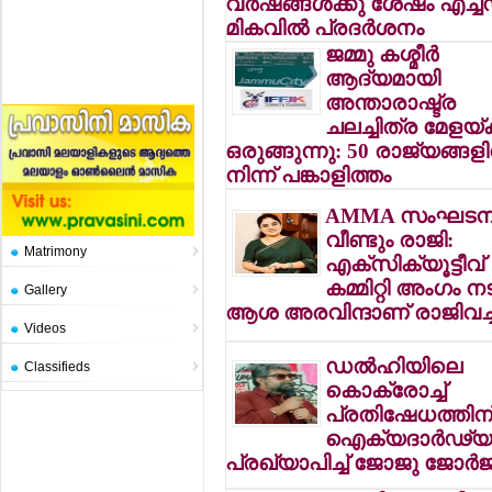
വര്‍ഷങ്ങള്‍ക്കു ശേഷം എച്ച
മികവില്‍ പ്രദര്‍ശനം
ജമ്മു കശ്മീര്‍
ആദ്യമായി
അന്താരാഷ്ട്ര
ചലച്ചിത്ര മേളയ്ക്
ഒരുങ്ങുന്നു: 50 രാജ്യങ്ങളി
നിന്ന് പങ്കാളിത്തം
AMMA സംഘടനയ
വീണ്ടും രാജി:
Matrimony
എക്‌സിക്യൂട്ടീവ്
കമ്മിറ്റി അംഗം ന
Gallery
ആശ അരവിന്ദാണ് രാജിവച്
Videos
ഡല്‍ഹിയിലെ
Classifieds
കൊക്രോച്ച്
പ്രതിഷേധത്തിന
ഐക്യദാര്‍ഢ്യ
പ്രഖ്യാപിച്ച് ജോജു ജോര്‍ജ