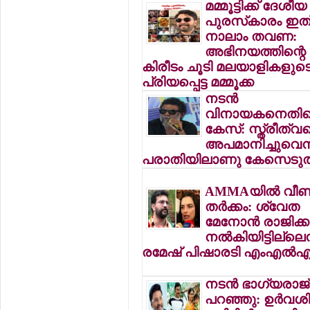
മമ്മൂട്ടിക്ക് ദേശീയ
പുരസ്‌കാരം ഇത
നാലാം തവണ:
അഭിനയത്തിന്റെ
കിരീടം ചൂടി മലയാളികളുട
പ്രിയപ്പെട്ട മമ്മൂക്ക
നടന്‍
വിനായകനെതി
കേസ്: സ്ത്രീത്വ
അപമാനിച്ചുവെന
പരാതിയിലാണു കേസെടുത
AMMAയില്‍ വീണ്
തര്‍ക്കം: ശ്വേത
മേനോന്‍ രാജിക്ക
നല്‍കിയിട്ടില്ലെന
രമേഷ് പിഷാരടി എംഎല്‍
നടന്‍ ഭാഗ്യരാജ്
പറഞ്ഞു: ഉര്‍വ