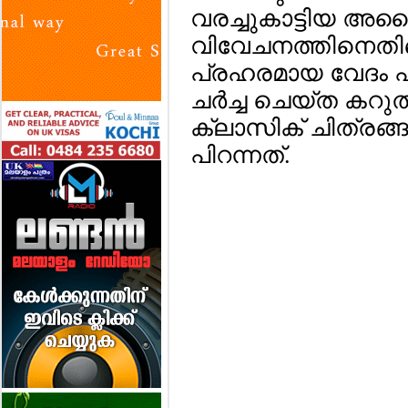
വരച്ചുകാട്ടിയ അ
വിവേചനത്തിനെതി
പ്രഹരമായ വേദം പ
ചര്‍ച്ച ചെയ്ത കറു
ക്ലാസിക് ചിത്രങ
പിറന്നത്.