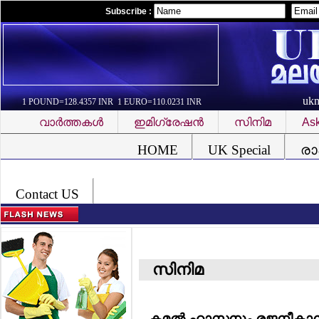
Subscribe :
uk
1 POUND=128.4357 INR 1 EURO=110.0231 INR
വാര്‍ത്തകള്‍
ഇമിഗ്രേഷന്‍
സിനിമ
Ask
Font Problem
HOME
UK Special
രാ
Contact US
സിനിമ
കമല്‍ ഹാസനും രജനീകാന്ത