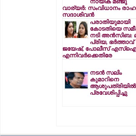
നായിക മഞ്ജു
വാര്യര്‍: സംവിധാനം രാഹു
സദാശിവന്‍
പരാതിയുമായി
കോടതിയെ സമീപി
നടി അന്‍സിബ: ലക
പ്രിയ, ഭര്‍ത്താവ്
ജയേഷ്, പോലീസ് എസ്‌
എന്നിവര്‍ക്കെതിരേ
നടന്‍ സലിം
കുമാറിനെ
ആശുപത്രിയില്‍
പ്രവേശിപ്പിച്ചു