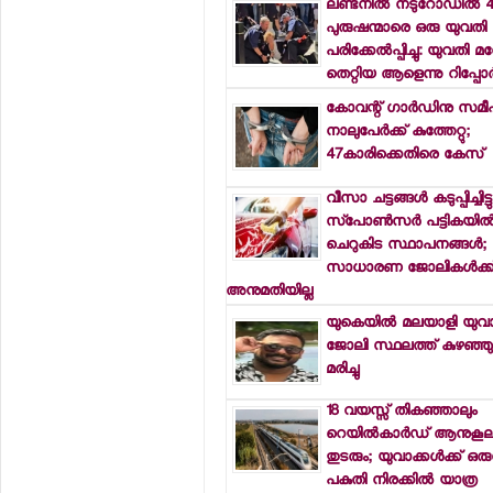
ലണ്ടനില്‍ നടുറോഡില്‍ 
പുരുഷന്മാരെ ഒരു യുവതി 
പരിക്കേല്‍പ്പിച്ചു: യുവത
തെറ്റിയ ആളെന്നു റിപ്പോര്‍ട
കോവന്റ് ഗാര്‍ഡിനു സമീ
നാലുപേര്‍ക്ക് കുത്തേറ്റു;
47കാരിക്കെതിരെ കേസ്
വീസാ ചട്ടങ്ങള്‍ കടുപ്പിച്ചിട്ടു
സ്‌പോണ്‍സര്‍ പട്ടികയില്‍
ചെറുകിട സ്ഥാപനങ്ങള്‍;
സാധാരണ ജോലികള്‍ക്ക
അനുമതിയില്ല
യുകെയില്‍ മലയാളി യുവ
ജോലി സ്ഥലത്ത് കുഴഞ്ഞ
മരിച്ചു
18 വയസ്സ് തികഞ്ഞാലും
റെയില്‍കാര്‍ഡ് ആനുകൂല്
തുടരും; യുവാക്കള്‍ക്ക് ഒര
പകുതി നിരക്കില്‍ യാത്ര