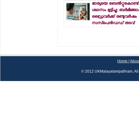
ഭാര്യയെ ബെല്‍റ്റുകൊണ്ട് മര
ശ്വാസം മുട്ടിച്ചു; ബര്‍മിങ്ങ
ഡ്രൈവര്‍ക്ക് രണ്ടുവര്‍ഷം
സസ്‌പെന്‍ഡഡ് തടവ്
Home
|
Abou
© 2012 UKMalayalampathram, All 