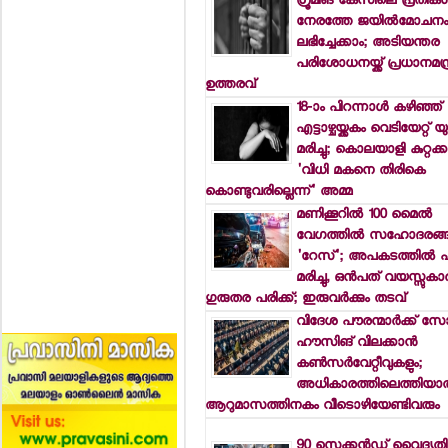
ഗ്രൂമിങ് കേസിലെ പ്രതികള്‍
നേരത്തേ ജയില്‍മോചന
ലഭിച്ചേക്കാം; അടിയന്തര
പരിശോധനയ്ക്ക് പ്രധാനമന്ത
ഉത്തരവ്
18-ാം പിറന്നാള്‍ കഴിഞ്ഞ്
എട്ടാഴ്ചയ്ക്കകം വെടിയേറ്റ് 
മരിച്ചു; കൊലയാളി കുറ്റക്ക
'വിധി മകനെ തിരികെ
കൊണ്ടുവരില്ലെന്ന്' അമ്മ
മണിക്കൂറില്‍ 100 മൈല്‍
വേഗത്തില്‍ സഹോദരങ്ങ
'റേസ്'; അപകടത്തില്‍ പ
മരിച്ചു, ഒന്‍പത് വയസ്സുകാ
ഗുരുതര പരിക്ക്; ഇരുവര്‍ക്കും തടവ്
വിദേശ പൗരന്മാര്‍ക്ക് സോ
ഹൗസിങ് വിലക്കാന്‍
കണ്‍സര്‍വേറ്റീവുകളും;
അധികാരത്തിലെത്തിയാല
ആറുമാസത്തിനകം വീടൊഴിയേണ്ടിവരും
90 സെക്കന്‍ഡ് വൈദ്യുതി 