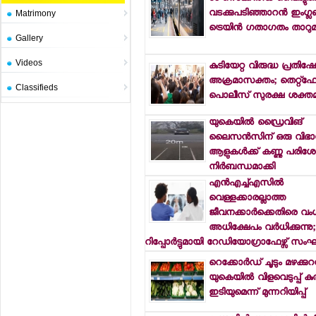
വടക്കുപടിഞ്ഞാറന്‍ ഇംഗ്ലണ്
Matrimony
ട്രെയിന്‍ ഗതാഗതം താറു
Gallery
Videos
കുടിയേറ്റ വിരുദ്ധ പ്രതിഷ
അക്രമാസക്തം; തെറ്റ്ഫോ
Classifieds
പൊലീസ് സുരക്ഷ ശക്തമാ
യുകെയില്‍ ഡ്രൈവിങ്
ലൈസന്‍സിന് ഒരു വിഭാ
ആളുകള്‍ക്ക് കണ്ണു പര
നിര്‍ബന്ധമാക്കി
എന്‍എച്ച്എസില്‍
വെള്ളക്കാരല്ലാത്ത
ജീവനക്കാര്‍ക്കെതിരെ വ
അധിക്ഷേപം വര്‍ധിക്കുന്നു;
റിപ്പോര്‍ട്ടുമായി റേഡിയോഗ്രാഫേഴ്സ് സ
റെക്കോര്‍ഡ് ചൂടും മഴക്കുറ
യുകെയില്‍ വിളവെടുപ്പ് ക
ഇടിയുമെന്ന് മുന്നറിയിപ്പ്