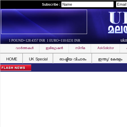
Subscribe :
uk
1 POUND=128.4357 INR 1 EURO=110.0231 INR
വാര്‍ത്തകള്‍
ഇമിഗ്രേഷന്‍
സിനിമ
AskSolicitor
HOME
UK Special
രാഷ്ട്രീയ വിചാരം
ഇന്ത്യ/ കേരളം