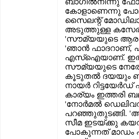
ബാഗില്‍നിന്നു ഫോ
കോളാണെന്നു പോലും
സൈലന്റ് മോഡിലാക്ക
അടുത്തുള്ള കസേരയി
'സൗമ്യയുടെ ആരാണ്
'ഞാന്‍ ഫാദറാണ്, ഹരി
എസ്‌ഐയാണ്. ഇത് 
സൗമ്യയുടെ നേരേ ഇ
കൂടുതല്‍ ദയയും ബഹ
നായര്‍ റിട്ടയേര്
കാര്യം ഇത്തരി ബ
'നോര്‍മല്‍ ഡെലിവറി
പറഞ്ഞുതുടങ്ങി. '
സീമ ഇടയ്ക്കു കയറ
പോകുന്നത് മാഡം 