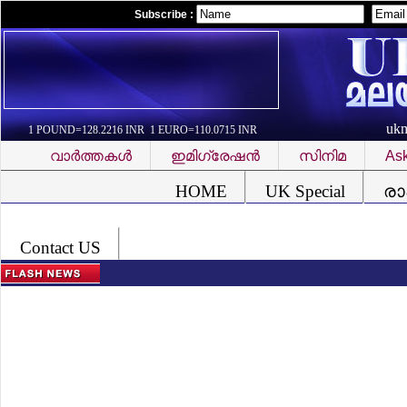
Subscribe :
uk
1 POUND=128.2216 INR 1 EURO=110.0715 INR
വാര്‍ത്തകള്‍
ഇമിഗ്രേഷന്‍
സിനിമ
Ask
Font Problem
HOME
UK Special
രാ
Contact US