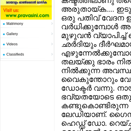
കഷ്ടത്തിലാണു തന്
അരുതായ്ക.... ഇട
ഒരു പതിവ് വേദന ഉരു
Matrimony
വര്‍ധിക്കുമ്പോള്‍ 
മുഴുവന്‍ വ്യാപിച്ച്
Gallery
ഛര്‍ദിയും ദീര്‍ഘമ
Videos
എഴുന്നേല്‍ക്കുമ്പോ
Classifieds
തലയ്ക്കു ഭാരം നില്
നില്‍ക്കുന്ന അവസ്ഥ
വൈകുന്തോറും വേദ
ഡോക്ടര്‍ വന്നു. നായ
ഭവ്യതയോടെ ഒതുങ്
കണ്ടുകൊണ്ടിരുന്ന
ലേഡിയാണ്. ഗൈനക്കോള
ഹെഡ്ഡ് ഡോ. റെയ്ച്