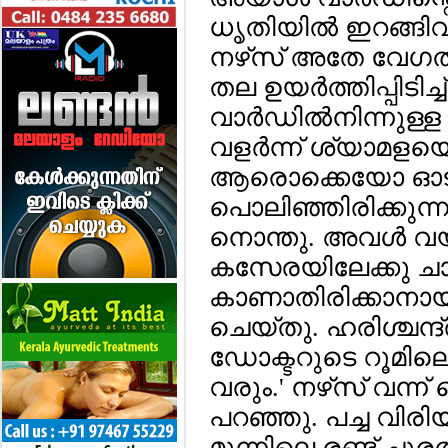
ധൃതിയില്‍ ഇറങ്ങിവന്
നഴ്‌സ് അതേ വേഗത്
തല ഉയര്‍ത്തിപ്പിടിച്ച്
വാര്‍ഡില്‍നിന്നുള്
വളര്‍ന്ന് ശ്യാമളയ
ആരൊക്കെയോ ഓടിയടു
പൊലിഞ്ഞിരിക്കുന്
നൊന്തു. അവള്‍ വയറ്
കസേരയിലേക്കു ചാഞ
കാണാതിരിക്കാനായി 
ചെയ്തു. ഹരിശ്ചന്ദ്ര
ഡോക്ടറുടെ റൂമിലെത്ത
വരും.' നഴ്‌സ് വന്ന്
പറഞ്ഞു. പച്ച വിരിയ
മുന്നിലെ രണ്ട് ചൂര