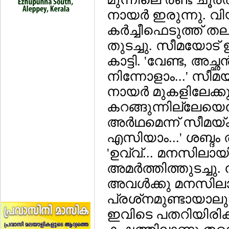
നായര്‍ ഇരുന്നു. വിയ
കര്‍ച്ചീഫെടുത്ത് ത
തുടച്ചു. സീമയോട് 
കാട്ടി. 'വേണ്ട, അച
നിന്നോളാം...' സീമയു
നായര്‍ മുകളിലേക്കു
കറങ്ങുന്നില്ലേയെന
അര്‍ഥമെന്ന് സീമയ്
എസിയാം...' ശബ്ദം 
'ഉവ്വ്... മനസിലായി
അമര്‍ത്തിത്തുടച്ച
അവള്‍ക്കു മനസിലാ
പ്രശ്‌നമുണ്ടായാലും
ഇവിടെ പതറിയിരിക്