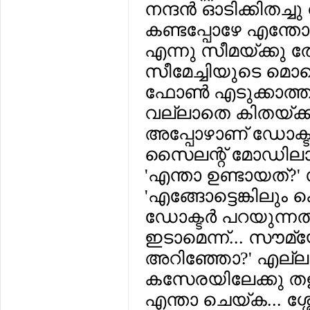
നന്ദന്‍ ഓടിക്കിതച്
കണ്ടപ്പോഴേ എന്ത
എന്നു സീമയ്ക്കു തോ
സീമേച്ചിയുടെ മൊബ
ഫോണ്‍ എടുക്കാത്തത്
വല്ലാതെ കിതയ്ക്കു
അപ്പോഴാണ് ഡോക്ടറ
സൈലന്റ് മോഡിലാക്
'എന്താ ഉണ്ടായത്?' 
'എങ്ങോട്ടെങ്കിലും
ഡോക്ടര്‍ പറയുന്നത്
ഇടാമെന്ന്... സൗമ്
അറിഞ്ഞോ?' എല്ലാം ക
കസേരയിലേക്കു തളര്‍
എന്താ ചെയ്ക... ശ്ശോ