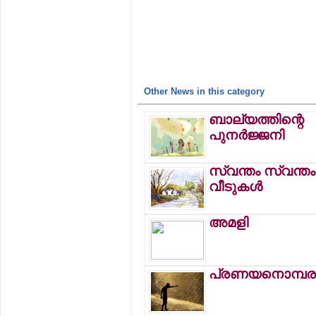
Other News in this category
ബാല്യത്തിന്റെ
പുനര്‍ജ്ജനി
സ്വന്തം സ്വന്തം
വീടുകള്‍
അമളി
പ്രണയനൊമ്പരക്ക