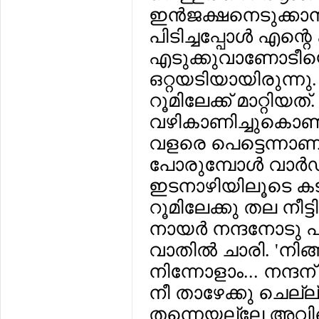
ഇന്‍ജക്ഷനെടുക്കാന
പിടിച്ചപ്പോള്‍ എന്
എടുക്കുവാണോടീയെന
ഒറ്റയടിയായിരുന്നു
റൂമിലേക്ക് മാറ്റിയത്.
വഴികാണിച്ചുകൊണ്ട് ഡ
വളരെ പെട്ടെന്നാണ് റ
പോരുമ്പോള്‍ വാര്‍
ഇടനാഴിയിലൂടെ കടന
റൂമിലേക്കു തല നീട്ട
നായര്‍ നന്ദനോടു 
വാതില്‍ ചാരി. 'നിങ്
നിന്നോളാം... നന്ദന
നീ താഴേക്കു ചെല്ല
തന്നെയല്ലേ അവിട