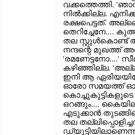
വക്കത്തെത്തി. 'ഞാന
നില്‍ക്കില്ല. എനിക
രക്ഷപെട്ടത്. അല്ലെ
തെറിച്ചേനേ.... കുത്
തല സ്റ്റുള്‍കൊണ്ട് അട
നന്ദന്റെ മുഖത്ത് അ
'രമണേട്ടനോ....' സീ
കഴിഞ്ഞില്ല. 'അല്
ഇനി ആ ഏരിയയിലേക്
ഓരോ സമയത്ത് ഓരോ
കൊച്ചുകുട്ടികളുടെ കൂ
ഒറങ്ങും.... കൈയില
എടുക്കാന്‍ തുടങ്
തല തല്ലിപ്പൊളിച്ചത്
ഡ്യൂട്ടിയിലാണെന്ന