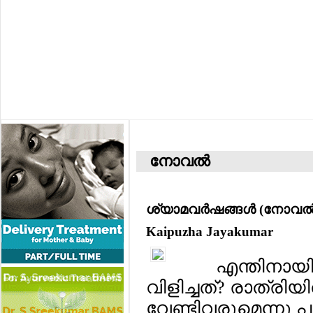
നോവല്‍
ശ്യാമവര്‍ഷങ്ങള്‍ (നോവല്
Kaipuzha Jayakumar
എന്തിനായിര
വിളിച്ചത്? രാത്രി
വേണ്ടിവരുമെന്നു 