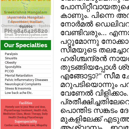
പോസിറ്റീവായതുകൊണ്
കാണും. പിന്നെ അഡ്
നോര്‍മല്‍ ഡെലിവറ
വേണ്ടിവരും... എന്ന
പറ്റുമോന്നു നോക്കാമെ
സീമയുടെ തലച്ചോറില
ഹരിശ്ചന്ദ്രന്‍ നായര
തുടങ്ങിയപ്പോള്‍ ശ്
എങ്ങോട്ടാ?'' സീമ ച
മറുപടിയൊന്നും പറഞ
വേണേല്‍ വിളിക്കാം
പ്രതീക്ഷിച്ചതിലേറെ ഉ
പൊന്തിട സങ്കടം 
മുകളിലേക്ക് എടുത്തു
ആശ്വാസം... ഇവളോ