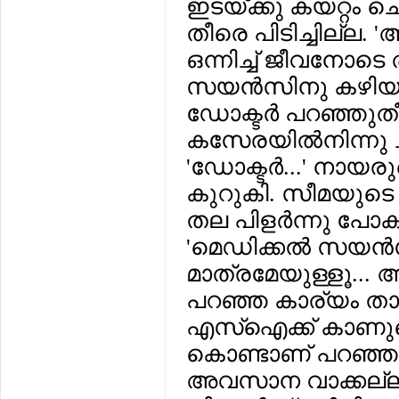
ഇടയ്ക്കു കയറ്റം ചെ
തീരെ പിടിച്ചില്ല
ഒന്നിച്ച് ജീവനോടെ 
സയന്‍സിനു കഴിയുമെ
ഡോക്ടര്‍ പറഞ്ഞുതീ
കസേരയില്‍നിന്നു ച
'ഡോക്ടര്‍...' നായ
കുറുകി. സീമയുടെ തല
തല പിളര്‍ന്നു പോ
'മെഡിക്കല്‍ സയന്‍
മാത്രമേയുള്ളൂ...
പറഞ്ഞ കാര്യം താങ
എസ്‌ഐക്ക് കാണുമ
കൊണ്ടാണ് പറഞ്ഞത്.
അവസാന വാക്കല്ല... 