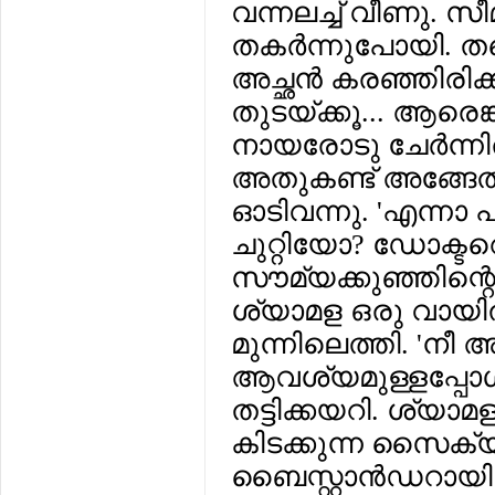
വന്നലച്ച് വീണു. 
തകര്‍ന്നുപോയി. ത
അച്ഛന്‍ കരഞ്ഞിരിക്ക
തുടയ്ക്കൂ... ആരെങ
നായരോടു ചേര്‍ന്നിര
അതുകണ്ട് അങ്ങേത്ത
ഓടിവന്നു. 'എന്നാ 
ചുറ്റിയോ? ഡോക്ടറ
സൗമ്യക്കുഞ്ഞിന്റ
ശ്യാമള ഒരു വായില
മുന്നിലെത്തി. 'നീ 
ആവശ്യമുള്ളപ്പോള്‍
തട്ടിക്കയറി. ശ്യാമ
കിടക്കുന്ന സൈക്യാ
ബൈസ്റ്റാന്‍ഡറായി 