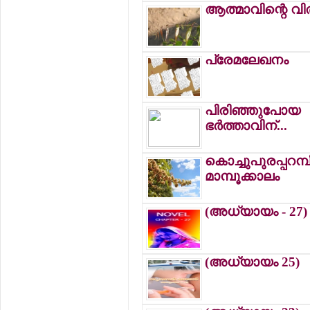
ആത്മാവിന്റെ വിത്
പ്രേമലേഖനം
പിരിഞ്ഞുപോയ
ഭര്‍ത്താവിന്...
കൊച്ചുപുരപ്പറമ്
മാമ്പൂക്കാലം
(അധ്യായം - 27)
(അധ്യായം 25)