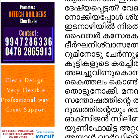
ദേഷ്യപ്പെട്ടത്? വേണ
നോക്കിയപ്പോള്‍ ശ്
ഇടനാഴിയില്‍ നിരത്ത
ഫൈബര്‍ കസേരകളില്
ദീര്‍ഘനിശ്വാസത്ത
റൂമിനോടു ചേര്‍ന്ന
കുട്ടികളുടെ കരച്ചി
അലച്ചുവീണുകൊണ്ട
കൈത്തലം കൊണ്ട് വ
തൊട്ടുനോക്കി. മനസ
സന്തോഷത്തിന്റെ തി
ദുഃഖത്തിന്റെയും ഭയ
ഓക്‌സിജന്‍ സിലിണ
യൂണിഫോമിട്ട അറ്റ
അയാള്‍ വാര്‍ഡിന്റെ