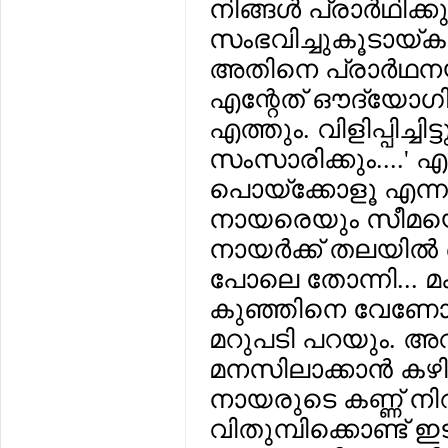
നിങ്ങള്‍ പ്രാര്‍ഥിക്ക
സംഭവിച്ചുകൂടായ്കയ
അതിനെ പ്രാര്‍ഥന
എന്റേത് ഔദ്യോഗിക
എത്തും. വിളിപ്പിച്ചി
സംസാരിക്കും....' എന്
പൊയ്‌ക്കോളൂ എന്ന 
നായരെയും സീമയെയു
നായര്‍ക്ക് തലയില്
പോലെ തോന്നി...
കുഞ്ഞിനെ വേണോ? 
മറുപടി പറയും. അവ
മനസിലാക്കാന്‍ കഴിയ
നായരുടെ കണ്ണ് നി
വിതുമ്പിക്കൊണ്ട്