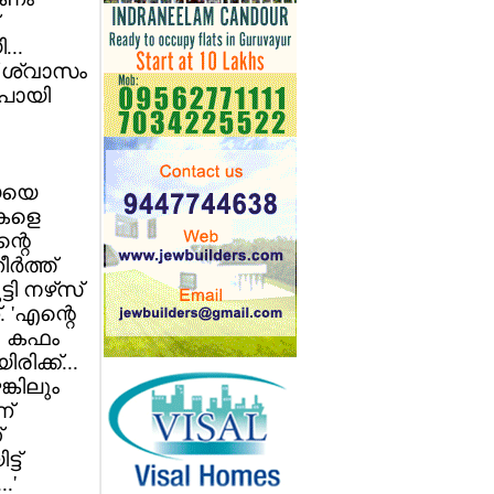
...
് ശ്വാസം
‍ പോയി
യയെ
ുകളെ
ന്റെ
്‍ത്ത്
ടി നഴ്‌സ്
. 'എന്റെ
ല. കഫം
ിക്ക്...
്കിലും
ണ്
്
ട്
.'