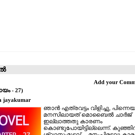
്‍
Add your Com
യം - 27)
a jayakumar
ഞാന്‍ എത്രവട്ടം വിളിച്ചു, പിന്നെ
മനസിലായത് മൊബൈല്‍ ചാര്‍ജ്
ഇല്ലാത്തതു കാരണം
കൊണ്ടുപോയിട്ടില്ലെന്ന്. കുഞ്ഞിന
ശ്വാസംമുട്ടല്.... മനംപിരട്ടലു ക