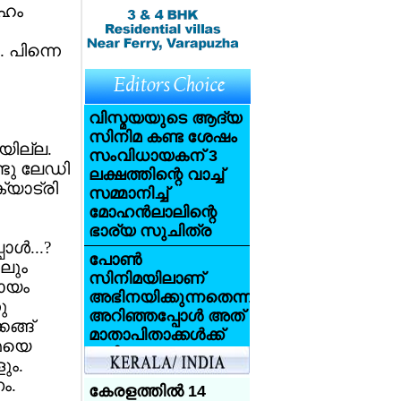
േഹം
 പിന്നെ
വിസ്മയയുടെ ആദ്യ
സിനിമ കണ്ട ശേഷം
യില്ല.
സംവിധായകന് 3
ണ്ടു ലേഡി
ലക്ഷത്തിന്റെ വാച്ച്
്യാട്രി
സമ്മാനിച്ച്
മോഹന്‍ലാലിന്റെ
ഭാര്യ സുചിത്ര
്‍...?
പോണ്‍
ാലും
സിനിമയിലാണ്
ഹായം
അഭിനയിക്കുന്നതെന്ന്
ു
അറിഞ്ഞപ്പോള്‍ അത്
ങ്ങ്
മാതാപിതാക്കള്‍ക്ക്
്മയെ
വലിയ
ും.
ആഘാതമായി:
ം.
സണ്ണി ലിയോണ്‍
കേരളത്തില്‍ 14