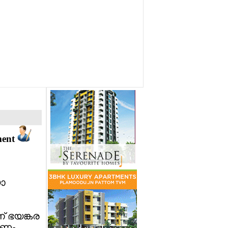
ment
യാ
് ഭയങ്കര
ാരണം