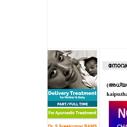
നോവല
(അധ്യാ
kaipuzh