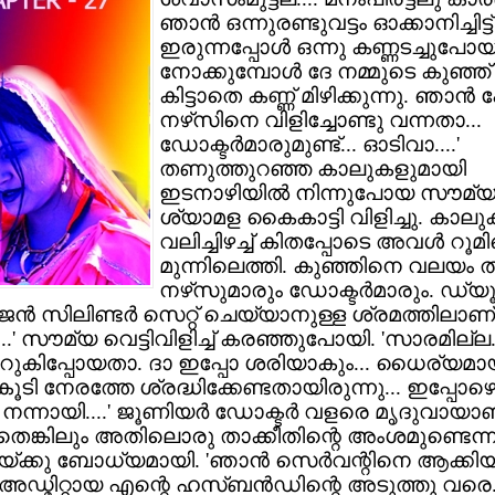
ഞാന്‍ ഒന്നുരണ്ടുവട്ടം ഓക്കാനിച്ചിട്ട്
ഇരുന്നപ്പോള്‍ ഒന്നു കണ്ണടച്ചുപോയി
നോക്കുമ്പോള്‍ ദേ നമ്മുടെ കുഞ്ഞ
കിട്ടാതെ കണ്ണ് മിഴിക്കുന്നു. ഞാന്
നഴ്‌സിനെ വിളിച്ചോണ്ടു വന്നതാ...
ഡോക്ടര്‍മാരുമുണ്ട്... ഓടിവാ....'
തണുത്തുറഞ്ഞ കാലുകളുമായി
ഇടനാഴിയില്‍ നിന്നുപോയ സൗമ്
ശ്യാമള കൈകാട്ടി വിളിച്ചു. കാല
വലിച്ചിഴച്ച് കിതപ്പോടെ അവള്‍ റൂമി
മുന്നിലെത്തി. കുഞ്ഞിനെ വലയം തീര
നഴ്‌സുമാരും ഡോക്ടര്‍മാരും. ഡ്യൂട്
ന്‍ സിലിണ്ടര്‍ സെറ്റ് ചെയ്യാനുള്ള ശ്രമത്തിലാണ്
...' സൗമ്യ വെട്ടിവിളിച്ച് കരഞ്ഞുപോയി. 'സാരമില്
ുറുകിപ്പോയതാ. ദാ ഇപ്പോ ശരിയാകും... ധൈര്യമായിര
 കൂടി നേരത്തേ ശ്രദ്ധിക്കേണ്ടതായിരുന്നു... ഇപ്പോഴെങ
നന്നായി....' ജൂണിയര്‍ ഡോക്ടര്‍ വളരെ മൃദുവായാ
െങ്കിലും അതിലൊരു താക്കീതിന്റെ അംശമുണ്ടെന്ന
ക്കു ബോധ്യമായി. 'ഞാന്‍ സെര്‍വന്റിനെ ആക്കിയിട്
ഡ്മിറ്റായ എന്റെ ഹസ്ബന്‍ഡിന്റെ അടുത്തു വരെ..