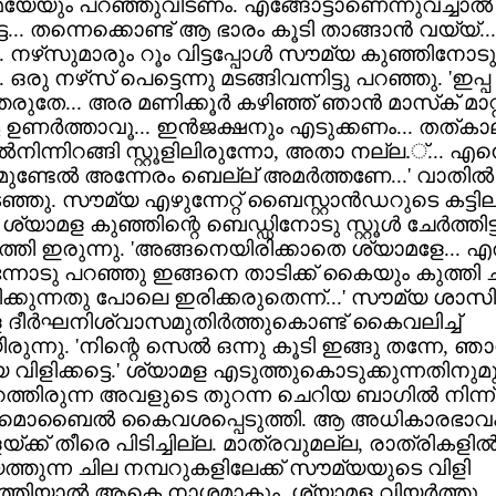
യേയും പറഞ്ഞുവിടണം. എങ്ങോട്ടാണെന്നുവച്ചാല്‍
... തന്നെക്കൊണ്ട് ആ ഭാരം കൂടി താങ്ങാന്‍ വയ്യ്.
ചു. നഴ്‌സുമാരും റൂം വിട്ടപ്പോള്‍ സൗമ്യ കുഞ്ഞിനോടു 
. ഒരു നഴ്‌സ് പെട്ടെന്നു മടങ്ങിവന്നിട്ടു പറഞ്ഞു. 'ഇപ്പ
തരുതേ... അര മണിക്കൂര്‍ കഴിഞ്ഞ് ഞാന്‍ മാസ്‌ക് മാറ്
ടേ ഉണര്‍ത്താവൂ... ഇന്‍ജക്ഷനും എടുക്കണം... തത്കാല
്‍നിന്നിറങ്ങി സ്റ്റൂളിലിരുന്നോ, അതാ നല്ല.്... എന്ത
മുണ്ടേല്‍ അന്നേരം ബെല്ല് അമര്‍ത്തണേ...' വാതില്‍ 
ഞ്ഞു. സൗമ്യ എഴുന്നേറ്റ് ബൈസ്റ്റാന്‍ഡറുടെ കട്ടിലി
 ശ്യാമള കുഞ്ഞിന്റെ ബെഡ്ഡിനോടു സ്റ്റൂള്‍ ചേര്‍ത്തിട്ട്
തി ഇരുന്നു. 'അങ്ങനെയിരിക്കാതെ ശ്യാമളേ...
ിന്നോടു പറഞ്ഞു ഇങ്ങനെ താടിക്ക് കൈയും കുത്തി 
ിരിക്കുന്നതു പോലെ ഇരിക്കരുതെന്ന്...' സൗമ്യ ശാസിച്
 ദീര്‍ഘനിശ്വാസമുതിര്‍ത്തുകൊണ്ട് കൈവലിച്ച്
ുന്നു. 'നിന്റെ സെല്‍ ഒന്നു കൂടി ഇങ്ങു തന്നേ, ഞാന
വിളിക്കട്ടെ.' ശ്യാമള എടുത്തുകൊടുക്കുന്നതിനുമു
റത്തിരുന്ന അവളുടെ തുറന്ന ചെറിയ ബാഗില്‍ നിന്
ി മൊബൈല്‍ കൈവശപ്പെടുത്തി. ആ അധികാരഭാവ
്ക്ക് തീരെ പിടിച്ചില്ല. മാത്രവുമല്ല, രാത്രികളില്
്തുന്ന ചില നമ്പറുകളിലേക്ക് സൗമ്യയുടെ വിളി
ത്തിയാല്‍ ആകെ നാശമാകും. ശ്യാമള വിയര്‍ത്തു.