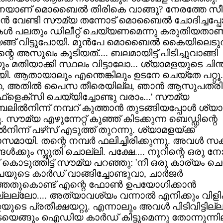
യാണ് മൊബൈല്‍ തിരികെ വാങ്ങു? നേരത്തേ സ
ാന്‍ വേണ്ടി സൗമ്യ തന്നോട് മൊബൈല്‍ ചോദിച്ചപ്പ
കള്‍ പലതും ഡിലീറ്റ് ചെയ്യണമെന്നു കരുതിയതാണ്
യങ്ങ് വിട്ടുപോയി. മുന്‍പേ മൊബൈല്‍ കൈയിലെടുത
്റെ അസുഖം കൂടിയത്.... ബലമായിട്ട് പിടിച്ചുവാങ്ങി
 മതിയാക്കി സ്ഥലം വിട്ടാലോ... ശ്യാമളയുടെ ചിന
യി. ആതായാലും എന്തെങ്കിലും ഉടനേ ചെയ്‌തേ പറ്റൂ.
േ, അതില്‍ പൈസ തീരെയില്ല, ഞാന്‍ ആസുപത്രി പ
‌ളെക്‌സി ചെയ്യിച്ചോണ്ടു വരാം...' സൗമ്യ
്‍നിന്ന് നമ്പറ് കുത്താന്‍ തുടങ്ങിയപ്പോള്‍ ശ്യ
 സൗമ്യ എഴുന്നേറ്റ് കുഞ്ഞ് കിടക്കുന്ന ബെഡ്ഡിന്റെ
‍നിന്ന് പഴ്‌സ് എടുത്ത് തുറന്നു. ശ്യാമളയ്ക്ക്
ായി. തന്റെ നമ്പര്‍ ഫലിച്ചിരിക്കുന്നു. അവള്‍ 
്‍ക്കും സ്തുതി ചൊല്ലി. പക്ഷേ.... നൂറിന്റെ ഒരു നോട്
 കൊടുത്തിട്ട് സൗമ്യ പറഞ്ഞു: 'നീ ഒരു കാര്യം ചെ
പയുടെ കാര്‍ഡ് വാങ്ങിച്ചോണ്ടുവാ, ചാര്‍ജര്‍
്തതുകൊണ്ട് എന്റെ ഫോണ്‍ ഉപയോഗിക്കാന്‍
ില്ലല്ലോ.... അത്യാവശ്യം വന്നാല്‍ എനിക്കും വിളിക്
ുടെ പ്രതീക്ഷയറ്റു. എന്നാലും അവള്‍ പിടിവിട്ടില്ല
െങ്ങും ഐഡിയ കാര്‍ഡ് കിട്ടുമെന്നു തോന്നുന്നില