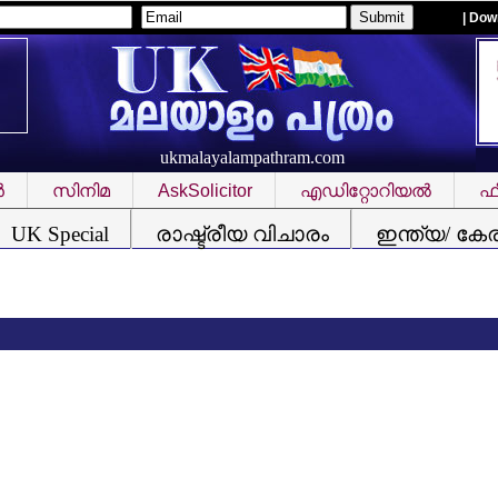
| Dow
ukmalayalampathram.com
‍
സിനിമ
AskSolicitor
എഡിറ്റോറിയല്‍
ഫീ
UK Special
രാഷ്ട്രീയ വിചാരം
ഇന്ത്യ/ കേ
ആക