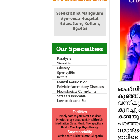
ഓക്‌സിജ
കുഞ്ഞ്.
വന്ന് ക
കുറച്ചു
കണ്ടതു 
പറഞ്ഞത
സൗമ്യയ്
ഇവിടെ അ