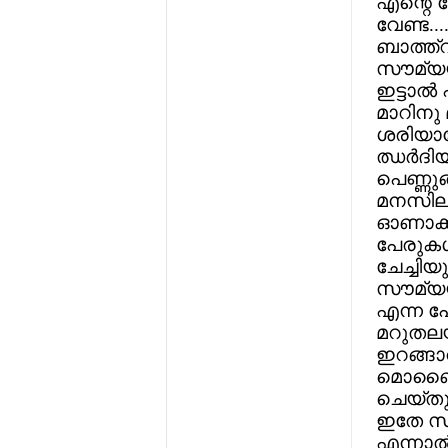
എന്റെ റ
വേണ്ട..
ബാത്ത്‌
സൗമ്യയ
ഇട്ടാല്‍
മാറിനു 
ശരിയാണ
ഝര്‍ദിയ
പെണ്ണുങ
മനസില്
ഓണാക്കി
പേരുകള്
ചേച്ചിയു
സൗമ്യയ
എന്ന പേര
മറുതലയ്
ഇറങ്ങാറ
മൊബൈലി
ചെയ്തു.
ഇതേ സ്
എന്നാല