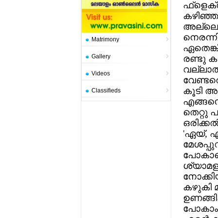
ഫ്‌ളെക
കഴിഞ്ഞ 
അല്ലെങ
നെരന്നിര
Matrimony
ഏതെങ്കി
Gallery
രണ്ടു കാ
വല്ലാത്
Videos
വേണ്ടതെ
കൂടി അവ
Classifieds
എങ്ങനെ 
തെറ്റു 
ഒരിക്കല
'ഏയ്, എ
മേശപ്പു
പോകാനൊര
ശ്യാമളയ
നോക്കിയ
കഴുകി മ
ഉണങ്ങിക
പോകാം, 