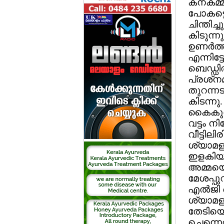
കനകമ്മ
പോകട്ടെ
ചിന്തിച്
കിടുന്നു
ഉണര്‍ത്
എന്നിട്
ബെഡ്ഡില
പ്രശ്‌ന
തുറന്നട
കിടന്നു.
കൈകുത്
വട്ടം ന
വീട്ടില
ശ്യാമള
ഇളകിയിര
അമ്മയെ 
മേശപ്പു
എല്‍ജ
ശ്യാമളയ
തേടിയെത
ചെന്നെ