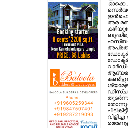
'ഓക്കെ.
സെര്‍വന
ഇന്‍ഫെക
അര മണിക
കഴിയുമ
ബുദ്ധിമു
ഹസ്ബന്
അപ്രതീ
ഡോക്ടര്
ഡോക്ടര്
വാര്‍ഡി
ആദ്യമായ
കണ്ടിട്
ശ്യാമള 
ഡിസ്ചാ
തുടര്‍ന
തോന്നുന
പിടികിട
വിളിച്ച
രമണേട്ടന