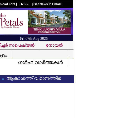
nload Font |
| RSS |
| Get News In Email |
Fri 07th Aug 2026
ച്ചര്‍ സ്‌പെഷ്യല്‍
നോവല്‍
Visit us on facebook
രളം
ഗള്‍ഫ് വാര്‍ത്തകള്‍
ാശത്ത് വിമാനത്തിന്റെ എമര്‍ജന്‍സി വാതില്‍ തുറക്കാ