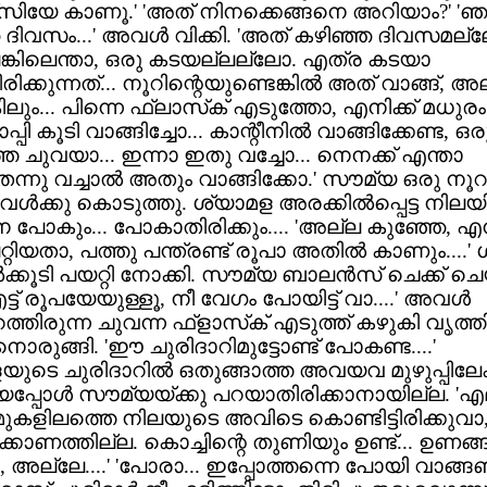
്‌സിയേ കാണൂ.' 'അത് നിനക്കെങ്ങനെ അറിയാം?' 'ഞാ
ദിവസം...' അവള്‍ വിക്കി. 'അത് കഴിഞ്ഞ ദിവസമല്ലേ
്കിലെന്താ, ഒരു കടയല്ലല്ലോ. എത്ര കടയാ
ിക്കുന്നത്... നൂറിന്റെയുണ്ടെങ്കില്‍ അത് വാങ്ങ്, അല
ലും... പിന്നെ ഫ്‌ലാസ്‌ക് എടുത്തോ, എനിക്ക് മധുരം 
പ്പി കൂടി വാങ്ങിച്ചോ... കാന്റീനില്‍ വാങ്ങിക്കേണ്ട, ഒര
ത ചുവയാ... ഇന്നാ ഇതു വച്ചോ... നെനക്ക് എന്താ
ന്നു വച്ചാല്‍ അതും വാങ്ങിക്കോ.' സൗമ്യ ഒരു നൂറ
ള്‍ക്കു കൊടുത്തു. ശ്യാമള അരക്കില്‍പ്പെട്ട നിലയ
പോകും... പോകാതിരിക്കും.... 'അല്ല കുഞ്ഞേ, എനി
പറ്റിയതാ, പത്തു പന്ത്രണ്ട് രൂപാ അതില്‍ കാണും....'
്‍ക്കൂടി പയറ്റി നോക്കി. സൗമ്യ ബാലന്‍സ് ചെക്ക് ചെ
ട്ട് രൂപയേയുള്ളൂ, നീ വേഗം പോയിട്ട് വാ....' അവള്‍
റത്തിരുന്ന ചുവന്ന ഫ്‌ളാസ്‌ക് എടുത്ത് കഴുകി വൃത്ത
ുങ്ങി. 'ഈ ചുരിദാറിമുട്ടോണ്ട് പോകണ്ട....'
ുടെ ചുരിദാറില്‍ ഒതുങ്ങാത്ത അവയവ മുഴുപ്പിലേക
പ്പോള്‍ സൗമ്യയ്ക്കു പറയാതിരിക്കാനായില്ല. 'എ
ുകളിലത്തെ നിലയുടെ അവിടെ കൊണ്ടിട്ടിരിക്കുവാ, 
്കാണത്തില്ല. കൊച്ചിന്റെ തുണിയും ഉണ്ട്... ഉണങ്ങിയ
അല്ലേ....' 'പോരാ... ഇപ്പോത്തന്നെ പോയി വാങ്ങണ