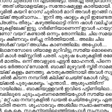
ോസ് ചുരിദാര്‍ നീ എടിത്തിട്ടോ. തിരിച്ചു തരുവൊന്ന
..' അത് ശ്യാമളയ്ക്കും സന്തോഷമുള്ള കാര്യമായി.
റൂമില്‍ കയറി റോസ് ചുരിദാര്‍ മാറി അവള്‍ ഇറങ്ങി വന
്ക്ക് ആശ്വാസം... 'ഇനി ആ ഷാളും കൂടി ഇടേണ്ട
 പ്രശ്‌നം തീരും.' കഴുത്തിലൊട്ടി നിന്ന ഷാള്‍ വലിച്ച്
മുകളിലേക്ക് ഇട്ടു. ഗര്‍ഭിണിയാണെന്ന് ഇവള്‍ പറയുന
ോ? വയറ് കണ്ടാല്‍ ഒന്നും തോന്നില്ല. ചില സമയ
ും ക്ഷീണവും ഒഴിച്ചു നിര്‍ത്തിയാല്‍... അല്ല ചില
്ങള്‍ക്ക് വയറ് അധികം കാണത്തില്ല. അപ്പോള്‍....
ലാമനസോടെ ശ്യാമള മുറിവിട്ടു.സൗമ്യ മൊബൈല
 കാള്‍ രജിസ്റ്ററില്‍ പരതി. പുരുഷ പേരുകളില്‍ രണ്ട
‍ മാത്രം. ഒന്ന് അവളുടെ ഏട്ടന്‍ മോഹനന്‍, പിന്നെ
ടെ ഭര്‍ത്താവ് സോമന്‍. ബാക്കി മുഴുവന്‍ സ്ത്രീ നാമങ്
്ക്ക് കള്ളം മണത്തു. കൗതുകത്തിനായി അവള്‍ സു
ില്‍ കിടന്ന നമ്പറില്‍ ക്ലിക്ക് ചെയ്ത് കോള്‍ വിട്ടു.
ക്കല്‍ പുരുഷശബ്ദം. 'എന്താടീ... ആശുപത്രീന്ന്
ായില്ലേ... ബാക്കിയുള്ളവന്‍ ഇവിടെ പട്ടിണിയിലാ..
ലൂടെ ചുടുംചുംബനമെത്തിയപ്പോള്‍ സൗമ്യ ലൈന്
' മറ്റ് പല നമ്പറുകളില്‍ ഡയല്‍ ചെയ്തപ്പോഴും ഏതാ
ഥിതി തന്നെ. ശൃംഗാരവും അശ്ലീല സംഭാഷണങ്ങള
്‍, കെ.കെ. സുകന്യയിലെത്തിയപ്പോള്‍ സംസാരം