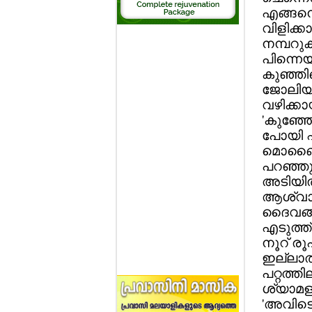
എങ്ങനെ
വിളിക്ക
നമ്പറു
പിന്നെ
കുഞ്ഞിന
ജോലിയും
വഴിക്കാ
'കുഞ്ഞ
പോയി ഫ്
മൊബൈലില
പറഞ്ഞു.
അടിയില്
ആശ്വാസമ
ദൈവങ്ങള
എടുത്ത്
നൂറ് രൂ
ഇല്ലാത
പറ്റത്ത
ശ്യാമളയ
'അവിടെയ