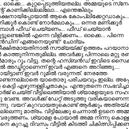
.. ഓക്കെ... കുറ്റപ്പെടുത്തിയതല്ല. അമ്മയുടെ സ്‌ന
്റ് കാണിക്കില്ലല്ലോ... എന്തെങ്കിലും
്ഷനായിപ്പോയാല്‍ ആകെ കോംപ്ലിക്കേറ്റഡാകും....
്കൂര്‍ കൊണ്ട് നോര്‍മലാകും.... ഒന്നര മണിക്കൂര്‍
്പോള്‍ ഫീഡ് ചെയ്യണം... ഫീഡ് ചെയ്യാന്‍
ട്ടുണ്ടെങ്കില്‍ എന്നെ വിളിക്കണം... ഓക്കെ... പിന്നെ
‍ഡിന് എങ്ങനെയുണ്ട്?' ചോദ്യം
ക്ഷിതമായതിനാല്‍ സൗമ്യയ്ക്ക് ഉത്തരം പറയാനാ
‍ കാത്തുനിന്നതുമില്ല. അവര്‍ക്കു പിന്നാലെ മറ്റു ര
‍മാരും റൂം വിട്ടു. തന്റെ ഹസ്ബന്‍ഡ് ഇവിടെ സൈക
ല്‍ അഡ്മിറ്റാണെന്ന് ഇവര്‍ എങ്ങനെ അറിഞ്ഞു....
ിട്ടാണ് ഇവര്‍ റൂമില്‍ വരുന്നത്. നേരത്തേ
ടുണ്ടെന്നല്ലാതെ യാതൊരു പരിചയവും ഇല്ല. അപ്പോള
കെട്ടി എഴുന്നള്ളിച്ചതാകും. എന്തുതന്നെ സംഭവിച്ച
ര്‍ജ് ചെയ്ത് വീട്ടിലെത്തിയാല്‍ ശ്യാമളയുടെ സ
്നു വേണ്ട. അവള്‍ക്ക് ഡേറ്റ് അടുത്തു വരികയാണെന്ന
്നു. വയറ് കുറവായതുകൊണ്ട് ആര്‍ക്കും അത്രയ്ക്ക
്ടില്ലെന്നു മാത്രം. വിട്ടിലേക്കു ചെന്നാല്‍ ഉടനെ അമ
ു വരുത്തണം. ശ്യാമള പോയാല്‍ അമ്മ നിന്നു കൊള്ള
െ കുറച്ചു ദിവസം വീട്ടില്‍ കിടത്തി ചികിത്സിപ്പിക്കണ