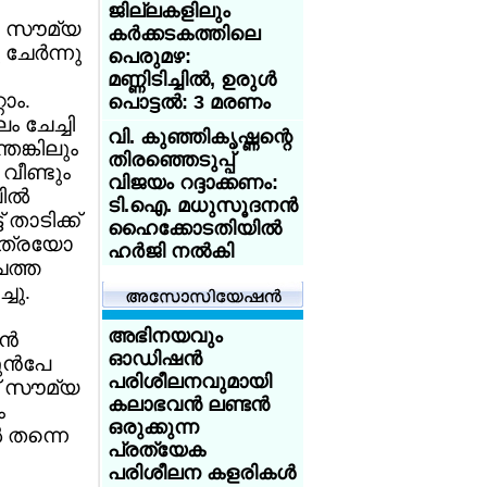
ജില്ലകളിലും
ആസിഡ്
.. സൗമ്യ
കര്‍ക്കടകത്തിലെ
ആക്രമണത്തെ
ചേര്‍ന്നു
പെരുമഴ:
അതിജീവിച്ച
മണ്ണിടിച്ചില്‍, ഉരുള്‍
ഇന്ത്യക്കാരിക്ക്
റാം.
പൊട്ടല്‍: 3 മരണം
യുകെ
ം ചേച്ചി
യൂണിവേഴ്‌സിറ്റിയുടെ
വി. കുഞ്ഞികൃഷ്ണന്റെ
െങ്കിലും
സ്‌കോളര്‍ഷിപ്പ്
തിരഞ്ഞെടുപ്പ്
വീണ്ടും
വിജയം റദ്ദാക്കണം:
യുകെയില്‍
ല്‍
ടി.ഐ. മധുസൂദനന്‍
പഠിക്കുകയാണോ?
 താടിക്ക്
ഹൈക്കോടതിയില്‍
18 വയസ്സായോ?
 എത്രയോ
ഹര്‍ജി നല്‍കി
ട്രെയിന്‍ ടിക്കറ്റ് 50
ചത്ത
ശതമാനം
ശക്തമായ കാറ്റും
ചു.
ഡിസ്‌കൗണ്ട്:
മഴയും:
സേവര്‍ റെയില്‍
കേരളത്തിലെ 3
അഭിനയവും
്‍
കാര്‍ഡ് നല്‍കാന്‍
ജില്ലകളില്‍
ഓഡിഷന്‍
ന്‍പേ
യുകെ
സ്‌കൂളുകള്‍ക്ക്
പരിശീലനവുമായി
ന് സൗമ്യ
നാളെ (31/ വെള്ളി)
കലാഭവന്‍ ലണ്ടന്‍
ം
അയര്‍ലന്‍ഡിനായി
അവധി
ഒരുക്കുന്ന
‍ തന്നെ
ചെസില്‍ തിളങ്ങി
പ്രത്യേക
മലയാളി
കോക്ക്‌റോച്ച് ജനതാ
പരിശീലന കളരികള്‍
സഹോദരങ്ങള്‍;
പാര്‍ട്ടി' നേതാവ്