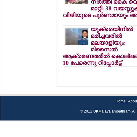
നിര്‍ത്തി കൈ വെട
മാറ്റി: 38 വയസ്സു
വിജിയുടെ പൂര്‍ണമായും അറ
യുക്രെയിനില്‍
മരിച്ചവരില്‍
മലയാളിയും:
മിസൈല്‍
ആക്രമണത്തില്‍ കൊല്ലപ്പെ
10 പേരെന്നു റിപ്പോര്‍ട്ട്
Home
|
Abou
© 2012 UKMalayalampathram, All 