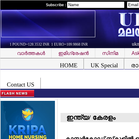
Subscribe :
uk
1 POUND=128.3532 INR 1 EURO=109.9868 INR
വാര്‍ത്തകള്‍
ഇമിഗ്രേഷന്‍
സിനിമ
Ask
Font Problem
HOME
UK Special
രാ
Contact US
ഇന്ത്യ/ കേരളം
കാസര്‍കോഡ് സ്‌കൂളില്‍ ഹെഡ്