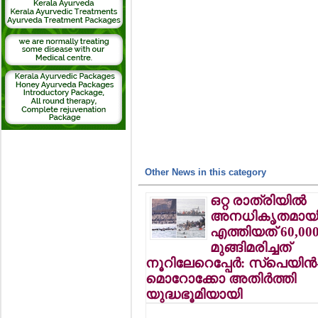
Other News in this category
ഒറ്റ രാത്രിയില്‍
അനധികൃതമായ
എത്തിയത് 60,000 
മുങ്ങിമരിച്ചത്
നൂറിലേറെപ്പേര്‍: സ്‌പെയിന്‍
മൊറോക്കോ അതിര്‍ത്തി
യുദ്ധഭൂമിയായി