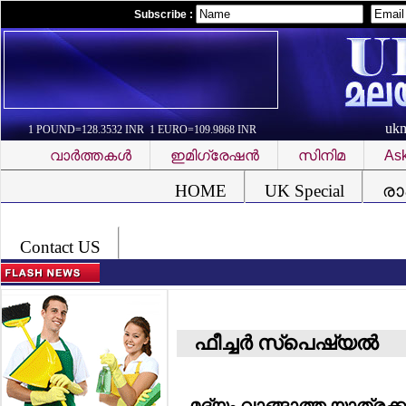
Subscribe :
uk
1 POUND=128.3532 INR 1 EURO=109.9868 INR
വാര്‍ത്തകള്‍
ഇമിഗ്രേഷന്‍
സിനിമ
Ask
Font Problem
HOME
UK Special
രാ
Contact US
ഫീച്ചര്‍ സ്‌പെഷ്യല്‍
മദ്യം വാങ്ങാത്ത യാത്രക്കാ