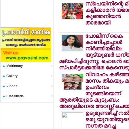
സ്‌പെയിനിന്റെ മി
കളിക്കാരന്‍ യമാ
കുഞ്ഞനിയന്‍
താരമായി
പോലീസ് കൈ
കാണിച്ചപ്പോള്‍
നിര്‍ത്തിയില്ല:
യുട്യൂബര്‍ ധന്
മദ്യപിച്ചിരുന്നു; ഹെലന്‍ 
Matrimony
സ്പാര്‍ട്ടക്കെതിരേ കേസെട
വിവാഹം കഴിഞ്ഞ് 
Gallery
മാസം തികയും മു
Videos
ഉപദ്രവം
തുടങ്ങിയെന്ന്
Classifieds
ആരതിയുടെ കുടുംബം:
അതുലിനെത അറസ്റ്റ് ചെയ
ഉടുമുണ്ടഴിച്ച് നല്
ഒരു യുവതിയുട
നഗ്നത മറച്ച