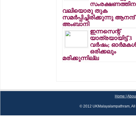
സംരക്ഷണത്തിന
വലിയൊരു തുക
സമര്‍പ്പിച്ചിരിക്കുന്നു ആനന്ദ്
അംബാനി
ഇന്നസെന്റ്
യാത്രയായിട്ട് 3
വര്‍ഷം; ഓര്‍മകള്
ഒരിക്കലും
മരിക്കുന്നില്ല
Home
|
Abou
© 2012 UKMalayalampathram, All 