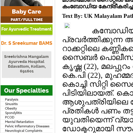
കംബോഡിയ കേന്ദ്രീകരിച്ച റാക
Text By: UK Malayalam Pa
കമ്പോഡി
പ്രവര്‍ത്തിക്കുന്
റാക്കറ്റിലെ കണ്ണികള
സൈബര്‍ പൊലീസ്.
കൃഷ്ണ (22), മലപ്പ
കെ.പി (22), മുഹമ്
കൊച്ചി സിറ്റി സൈ
പിടിയിലായത്. കൊ
ആശുപത്രിയിലെ ഡോ
പ്രതികള്‍ പണം തട
യുവതിയെന്ന് വ്യ
ഡോക്ടറുമായി സൗഹ