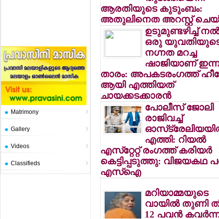
ആരതിയുടെ കുടുംബം:
അതുലിനെത അറസ്റ്റ് ചെയ
ഉടുമുണ്ടഴിച്ച് നല്
ഒരു യുവതിയുട
നഗ്നത മറച്ച
ഷാജിയാണ് ഇന്ന
താരം: അപകടരംഗത്ത് ഹീ
ആയി എത്തിയത്
ചായക്കടക്കാരന്‍
പോലീസ് ജോലി
Matrimony
രാജിവച്ച്
ഓസ്‌ട്രേലിയയില
Gallery
എത്തി: റിയല്‍
Videos
എസ്‌റ്റേറ്റ് രംഗത്ത് കരിയര്‍
കെട്ടിപ്പടുത്തു: വിജയകഥ പ
Classifieds
എസ്‌ഐ
മറിയാമ്മയുടെ
വായില്‍ തുണി ത
12 പവന്‍ കവര്‍ന്