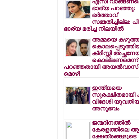
എസി വാങ്ങണമെന
ഭാര്യ പറഞ്ഞു:
ഭര്‍ത്താവ്
സമ്മതിച്ചില്ല: പിറ്
ഭാര്യ മരിച്ച നിലയില്‍
അമ്മയെ കഴുത്തറ
കൊലപ്പെടുത്തി
ക്രിസ്റ്റി അച്ഛനേ
കൊല്ലണമെന്ന്
പറഞ്ഞതായി അയല്‍വാസ
മൊഴി
ഇന്ത്യയെ
സുരക്ഷിതമായി 
വിദേശി യുവതി
അനുഭവം
ജന്മദിനത്തില്‍
കേരളത്തിലെ ആ
ക്ഷേത്രങ്ങളുടെ