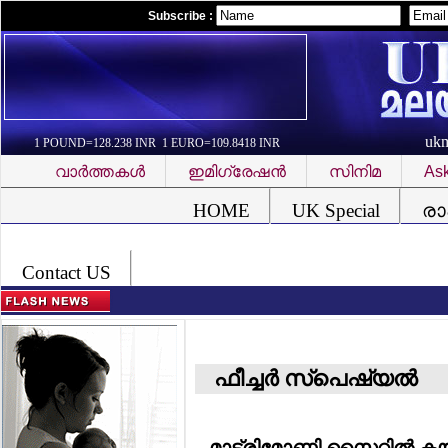
Subscribe :
uk
1 POUND=128.238 INR 1 EURO=109.8418 INR
വാര്‍ത്തകള്‍
ഇമിഗ്രേഷന്‍
സിനിമ
Ask
Font Problem
HOME
UK Special
രാ
Contact US
ഫീച്ചര്‍ സ്‌പെഷ്യല്‍
മാട്രിമോണി സൈറ്റില്‍ കയറ