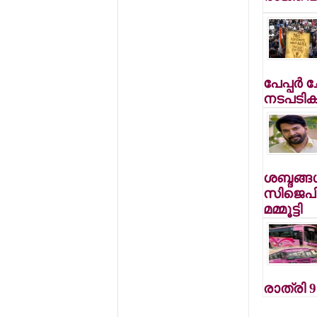
പേപ്പര്‍ 
നടപടികള
ശബ്ദങ്ങ
സിജെപി 
മമ്മൂട്ടി
രാത്രി 9