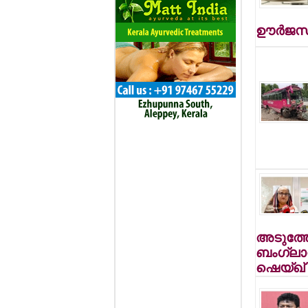
ഊര്‍ജസ
അടുത്തേ
ബംഗ്ലാദ
ഷെയ്ഖ