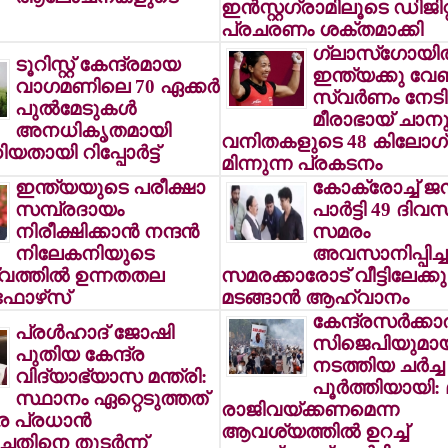
ഇന്‍സ്റ്റഗ്രാമിലൂടെ ഡിജിറ്
പ്രചരണം ശക്തമാക്കി
ഗ്ലാസ്ഗോയില
ടൂറിസ്റ്റ് കേന്ദ്രമായ
ഇന്ത്യക്കു വേണ്
വാഗമണിലെ 70 ഏക്കര്‍
സ്വര്‍ണം നേടി
പുല്‍മേടുകള്‍
മീരാഭായ് ചാനു
അനധികൃതമായി
വനിതകളുടെ 48 കിലോഗ്ര
തായി റിപ്പോര്‍ട്ട്
മിന്നുന്ന പ്രകടനം
ഇന്ത്യയുടെ പരീക്ഷാ
കോക്രോച്ച് 
സമ്പ്രദായം
പാര്‍ട്ടി 49 ദി
നിരീക്ഷിക്കാന്‍ നന്ദന്‍
സമരം
നിലേകനിയുടെ
അവസാനിപ്പിച്ച
ത്തില്‍ ഉന്നതതല
സമരക്കാരോട് വീട്ടിലേക്കു
 ഫോഴ്‌സ്
മടങ്ങാന്‍ ആഹ്വാനം
കേന്ദ്രസര്‍ക്കാ
പ്രള്‍ഹാദ് ജോഷി
സിജെപിയുമാ
പുതിയ കേന്ദ്ര
നടത്തിയ ചര്‍ച്ച
വിദ്യാഭ്യാസ മന്ത്രി:
പൂര്‍ത്തിയായി: മ
സ്ഥാനം ഏറ്റെടുത്തത്
രാജിവയ്ക്കണമെന്ന
്ര പ്രധാന്‍
ആവശ്യത്തില്‍ ഉറച്ച്
ചതിനെ തുടര്‍ന്ന്