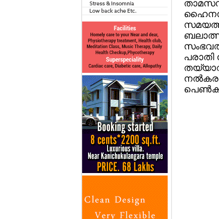
താമസസ്ഥ
ഹൈനസ് 
സമയത്ത
ബലാത്സ
സംഭവത്
പരാതി ന
തയ്യാറ
നല്‍കര
പെണ്‍കു