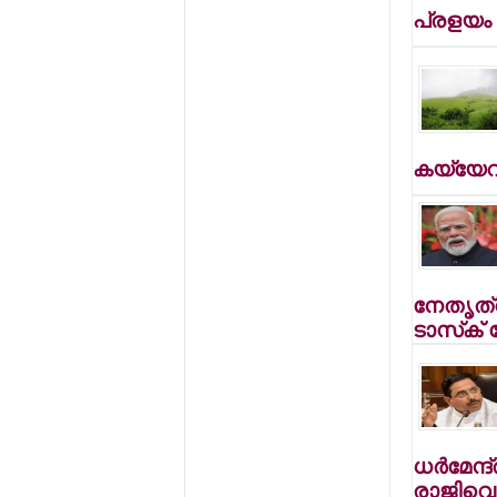
പ്രളയം
കയ്യേറിയ
നേതൃത്വ
ടാസ്‌ക്
ധര്‍മേന്ദ
രാജിവെച്