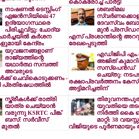
കൊക്രോച്ച് പാര്‍ട്ടി
നാഷണല്‍ ടെസ്റ്റിംഗ്
ശബരിമല
ഏജന്‍സിയിലെ 47
സ്വര്‍ണക്കൊള
ഉദ്യോഗസ്ഥരെ
ദേവസ്വം ബോര
പിരിച്ചുവിട്ടു: ചോദ്യ
മുന്‍ പ്രസിഡന്റ
ചോര്‍ച്ചയില്‍ കര്‍ശന
എസ് പ്രശാന്തിന്റെ അറസ്റ്
ുമായി കേന്ദ്രം
രേഖപ്പെടുത്തി
യുവജനങ്ങളാണ്
എഡിജിപി എം.ആ
രാജ്യത്തിന്റെ
അജിത് കുമാറ
യഥാര്‍ത്ഥ സമ്പത്ത്:
സസ്പെന്‍ഡ്
അവരുടെ
ചെയ്തു: നടപട
ള്‍ക്ക് ചെവികൊടുക്കണം -
രക്ഷാപ്രവര്‍ത്തനം കേസ്
പ്രതിഷേധത്തില്‍
അട്ടിമറിച്ചതിന്
സ്ത്രീകള്‍ക്ക് രാത്രി
തിരുവനന്തപുര
യാത്ര ചെയ്യാന്‍
യുവതിയെ തട
വരുന്നു KSRTC പിങ്ക്
നിര്‍ത്തി കൈ വെ
ബസ്: സര്‍വീസ്
മാറ്റി: 38 വയസ്
 മുതല്‍
വിജിയുടെ പൂര്‍ണമായും അ