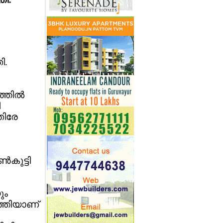
ി.
തില്‍
ി
ിരേ
കുട്ടി
ും
ത്തിയാണ്