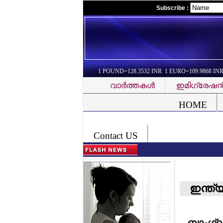
Subscribe :
1 POUND=128.3532 INR 1 EURO=109.9868 IN
വാര്‍ത്തകള്‍
ഇമിഗ്രേഷന്
Font Problem
HOME
Contact US
ഇന്ത്
ബാംഗ്ലൂര