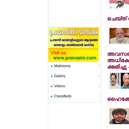
ചെയ്ത്
അവസരം
അധിക്ഷേ
ക്ഷമിച്ച
Matrimony
Gallery
Videos
Classifieds
ഹൈക്കോട