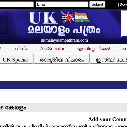
| Dow
ukmalayalampathram.com
R
‍
സിനിമ
AskSolicitor
എഡിറ്റോറിയല്‍
ഫീ
UK Special
രാഷ്ട്രീയ വിചാരം
ഇന്ത്യ/ കേ
യു
യ/ കേരളം
Add your Com
ില്‍ വച്ചു പീഡിപ്പിച്ചുവെന്ന് പെണ്‍കുട്ടിയുടെ പരാ