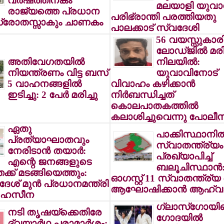
വര്‍ഷത്തിനകം
മലയാളി യുവാവ
രാജ്യത്തെ പ്രധാന
പരിഭ്രാന്തി പരത്തിയതു
്രോതസ്സാകും ചാണകം
പാലക്കാട് സ്വദേശി
56 വയസ്സുകാര
ലോഡ്ജില്‍ മരിച
അതിവേഗതയില്‍
നിലയില്‍:
നിയന്ത്രണം വിട്ട ബസ്
യുവാവിനോട്
5 വാഹനങ്ങളില്‍
വിവാഹം കഴിക്കാന്‍
ഇടിച്ചു: 2 പേര്‍ മരിച്ചു
നിര്‍ബന്ധിച്ചത്
കൊലപാതകത്തില്‍
കലാശിച്ചുവെന്നു പോലീസ
ഏതു
പാക്കിസ്ഥാനില്
പ്രത്യാഘാതവും
സ്വാതന്ത്ര്യം
നേരിടാന്‍ തയാര്‍:
പ്രഖ്യാപിച്ച്
എന്റെ ജനങ്ങളുടെ
ബലൂചിസ്ഥാന്‍
ക്ക് മടങ്ങിയെത്തും:
ഓഗസ്റ്റ് 11 സ്വാതന്ത്ര്യ
േശ് മുന്‍ പ്രധാനമന്ത്രി
ആഘോഷിക്കാന്‍ ആഹ്വ
് ഹസീന
ഗ്ലാസ്‌ഗോയി
നടി തൃഷയ്‌ക്കെതിരേ
ഗോദയില്‍
ദ്വയാര്‍ഥ പരാമാര്‍ശം: