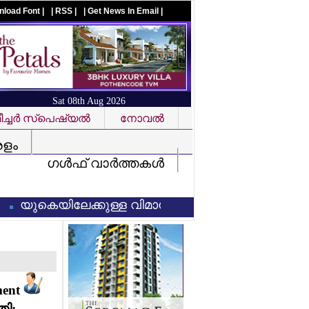
nload Font |
| RSS |
| Get News In Email |
Sat 08th Aug 2026
ച്ചര്‍ സ്‌പെഷ്യല്‍
നോവല്‍
Visit us on facebook
രളം
ഗള്‍ഫ് വാര്‍ത്തകള്‍
കെയിലേക്കുള്ള വിമാനത്തിലിരുന്ന് ലൈംഗിക അതിക്ര
ment
തി: