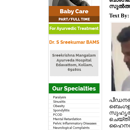
സുല്‍ത
Text By
പീഡനത്
ബെംഗളൂര
സുഹൃത്ത
ചെയ്തി
ഹൈനസ് 