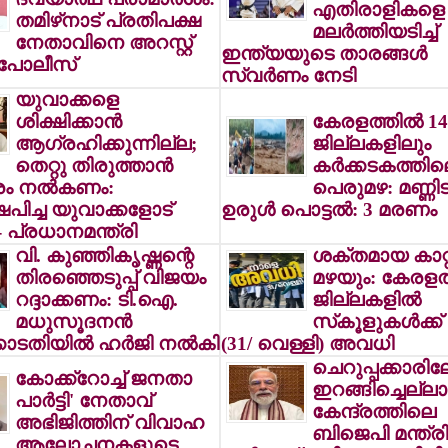
എതിരാളികളെ
തമിഴ്‌നാട് പ്രതിപക്ഷ
മലര്‍ത്തിയടിച്ച്
നേതാവിനെ അറസ്റ്റ്
ഇന്ത്യയുടെ താരങ്ങള്‍
 പോലീസ്
സ്വര്‍ണം നേടി
യുവാക്കളെ
ശിക്ഷിക്കാന്‍
കേരളത്തില്‍ 14
ആഗ്രഹിക്കുന്നില്ല;
ജില്ലകളിലും
തെറ്റു തിരുത്താന്‍
കര്‍ക്കടകത്തി
 നല്‍കണം:
പെരുമഴ: മണ്ണിടിച
പിച്ച യുവാക്കളോട്
ഉരുള്‍ പൊട്ടല്‍: 3 മരണം
ു - പ്രധാനമന്ത്രി
വി. കുഞ്ഞികൃഷ്ണന്റെ
ശക്തമായ കാറ്റ
തിരഞ്ഞെടുപ്പ് വിജയം
മഴയും: കേരളത
റദ്ദാക്കണം: ടി.ഐ.
ജില്ലകളില്‍
മധുസൂദനന്‍
സ്‌കൂളുകള്‍ക്ക
തിയില്‍ ഹര്‍ജി നല്‍കി
(31/ വെള്ളി) അവധി
ചെറുപ്പക്കാരിലേ
കോക്ക്‌റോച്ച് ജനതാ
ഇറങ്ങിച്ചെല്ലാന
പാര്‍ട്ടി' നേതാവ്
കേന്ദ്രത്തിലെ
അഭിജിത്തിന് വിവാഹ
ബിജെപി മന്ത്രിമ
ആലോചനകളുടെ