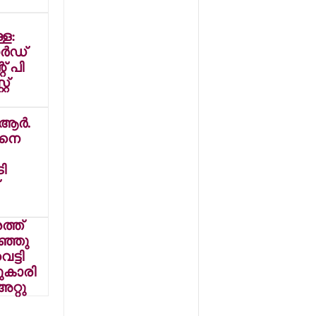
ചിത്രം 'മഹാരാജ
ഹോസ്റ്റലി'ന്റെ
്ള:
രസകരമായ
്‍ഡ്
ട്രെയ്ലര്‍
് പി
പുറത്തിറങ്ങി
റ്
ര്‍.
ിനെ
ി
ത്ത്
ഞ്ഞു
ട്ടി
സുകാരി
റ്റു