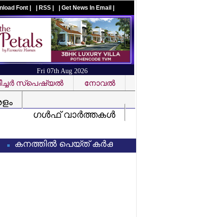
nload Font |
| RSS |
| Get News In Email |
Fri 07th Aug 2026
ച്ചര്‍ സ്‌പെഷ്യല്‍
നോവല്‍
Visit us on facebook
രളം
ഗള്‍ഫ് വാര്‍ത്തകള്‍
ത്തില്‍ പെയ്ത് കര്‍ക്കടകം: നാളെയും (8/7/2026) ഏഴ്