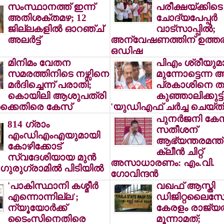
സംസ്ഥാനത്ത് ഇന്ന്
പരീക്ഷയ്ക്കിടെ
അതിശക്തമഴ; 12
ചോദ്യപേപ്പര്‍
ജില്ലകളില്‍ ഓറഞ്ച്
വാട്സാപ്പില്‍;
അലര്‍ട്ട്
അന്വേഷണത്തിന് ഉത്തരവി
ഒഡിഷ
മിനിമം വേതന
പിഎം ശ്രീയുമ
സമരത്തിനിടെ നഴ്സിനെ
മുന്നോട്ടെന്ന അ
മര്‍ദിച്ചെന്ന് പരാതി;
പ്രകാശിനെ തള
കൊയിലി ആശുപത്രി
കുഞ്ഞാലിക്കുട്ടി
‍ക്കെതിരെ കേസ്
'യുഡിഎഫ് ചര്‍ച്ച ചെയ്തിട
പുനര്‍ജനി കേസ
814 ഗ്രാം
സതീശന്
എംഡിഎംഎയുമായി
ആഭ്യന്തരമന്ത
കോഴിക്കോട്
ക്ലീന്‍ ചിറ്റ്
സ്വദേശിയായ മുന്‍
അസാധാരണം: എം.വി.
ഗുരുഗ്രാമില്‍ പിടിയില്‍
ഗോവിന്ദന്‍
'പാകിസ്ഥാനി കശ്മീര്‍
വഖഫ് ആസ്തി
എന്നൊന്നില്ല';
ഡിജിറ്റലൈസേ
ന്യൂയോര്‍ക്ക്
കേരളം രാജ്യത
ടൈംസിനെതിരെ
മൂന്നാമത്;