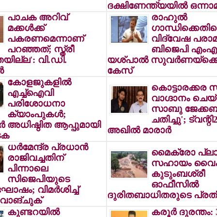
ദക്ഷിണേന്ത്യയില്‍ ഒന്നാ
പാചക അറിവ്
രാഹുല്‍
മക്കള്‍ക്ക്
ഗാന്ധിക്കെതി
പകരണമെന്നാണ്
വിദ്വേഷ പരാമര
പറഞ്ഞത്; സ്ത്രീ
ബിജെപി എംഎ
തയില്ല': വി.ഡി.
യശ്പാല്‍ സുവര്‍ണയ്ക്
‍
കേസ്
കോളജുകളില്‍
കൊട്ടാരക്കര സീറ
എച്ച്ഐവി
വാഗ്ദാനം ചെയ്
പരിശോധനാ
സാബു ജേക്കബ
ക്യാംപുകള്‍;
ചതിച്ചു'; ട്വന്റി20
‍ അധിഷ്ഠിത ആപ്പുമായി
അഖില്‍ മാരാര്‍
ടക
ധര്‍മേന്ദ്ര പ്രധാന്‍
മൈക്രോ പ്ലാന
രാജിവച്ചതിന്
സഹായം വൈകു
പിന്നാലെ
കുടുംബശ്രീ
സിജെപിയുടെ
ഓഫീസില്‍
ോഷം; വിമര്‍ശിച്ച്
ദുരിതബാധിതരുടെ പ്ര
ാങ്ചുക്
കുണ്ടറയില്‍
കരൂര്‍ ദുരന്തം: 