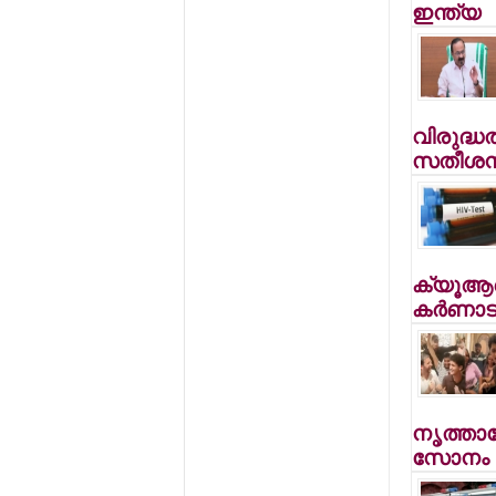
ഇന്ത്യ
വിരുദ്ധ
സതീശന്
ക്യൂആര്
കര്‍ണാ
നൃത്താഘ
സോനം വ