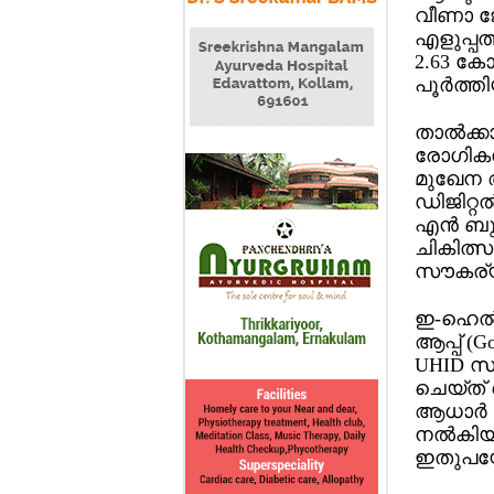
വീണാ ജോ
എളുപ്പത
2.63 കോ
പൂര്‍ത്ത
താല്‍ക
രോഗികള്
മുഖേന ആ
ഡിജിറ്റല
എന്‍ ബു
ചികിത്സ
സൗകര്യവു
ഇ-ഹെല്‍ത
ആപ്പ് (G
UHID സൃഷ്
ചെയ്ത് 
ആധാര്‍ ര
നല്‍കിയ
ഇതുപയോഗ