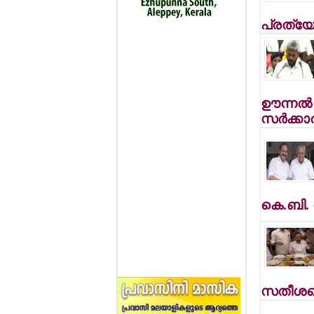
പ്രത്യേ
ഊന്നല്‍
സര്‍ക്കാ
കെ.ബി. 
സതീശനെ