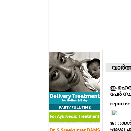
വാര്‍ത
ഇ-ഹെല്‍
പേര്‍ സ
reporter
ജനങ്ങള്
ആശുപത്