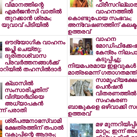
വിമാനത്തിന്റെ
ഫ്രീസറില്ലാത
എമര്‍ജന്‍സി വാതില്‍
വാഹനത്തില്‍
തുറക്കാന്‍ ശ്രമം;
കൊണ്ടുപോയ സംഭവം;
യുവാവ് പിടിയില്‍
അന്വേഷണത്തിന് കലക്ട
ഉത്തരവ്
വാഹന
ഔദ്യോഗിക വാഹനം
മോഡിഫിക്കേഷ
ജപ്തി ചെയ്തു;
കേന്ദ്രം നിലപാ
ദുരിതാശ്വാസ
കടുപ്പിച്ചു;
പ്രവര്‍ത്തനങ്ങള്‍ക്ക്
നിയമപരമായ ഇളവുകള്‍
 ലോറിയില്‍ തഹസില്‍ദാര്‍
മാത്രമെന്ന് ഗതാഗതമന്ത്
സാമൂഹ്യക്ഷേ
ക്ലാസില്‍
പെന്‍ഷന്‍
സംസാരിച്ചതിന്
വിതരണത്തില്‍ മ
വിദ്യാര്‍ഥിയെ
സഹകരണ
അധ്യാപകന്‍
ബാങ്കുകളെ ഒഴിവാക്കി സര്‍ക
െന്ന് പരാതി
ഉത്തരവ്
ശ്രീപത്മനാഭസ്വാമി
മഴ മുന്നറിയിപ്പി
ക്ഷേത്രത്തിന് തപാല്‍
മാറ്റം; ഇന്ന് അ
വകുപ്പിന്റെ ആദരം;