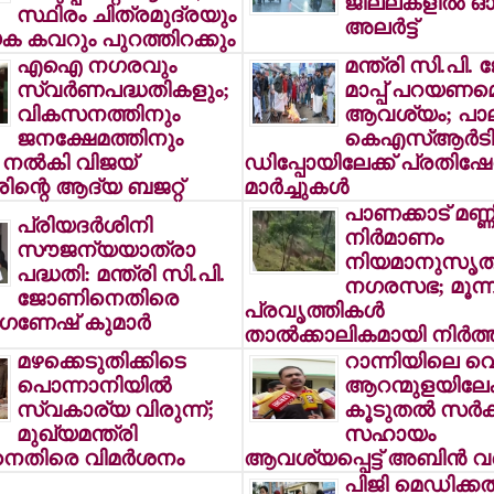
ജില്ലകളില്‍ 
സ്ഥിരം ചിത്രമുദ്രയും
അലര്‍ട്ട്
ക കവറും പുറത്തിറക്കും
എഐ നഗരവും
മന്ത്രി സി.പി.
സ്വര്‍ണപദ്ധതികളും;
മാപ്പ് പറയണമെ
വികസനത്തിനും
ആവശ്യം; പാലക
ജനക്ഷേമത്തിനും
കെഎസ്ആര്‍ട
 നല്‍കി വിജയ്
ഡിപ്പോയിലേക്ക് പ്രതിഷ
രിന്റെ ആദ്യ ബജറ്റ്
മാര്‍ച്ചുകള്‍
പാണക്കാട് മണ്ണിട
പ്രിയദര്‍ശിനി
നിര്‍മാണം
സൗജന്യയാത്രാ
നിയമാനുസൃതമ
പദ്ധതി: മന്ത്രി സി.പി.
നഗരസഭ; മൂന്ന
ജോണിനെതിരെ
പ്രവൃത്തികള്‍
ഗണേഷ് കുമാര്‍
താല്‍ക്കാലികമായി നിര്‍ത്ത
മഴക്കെടുതിക്കിടെ
റാന്നിയിലെ വെ
പൊന്നാനിയില്‍
ആറന്മുളയിലേക്
സ്വകാര്യ വിരുന്ന്;
കൂടുതല്‍ സര്‍ക്ക
മുഖ്യമന്ത്രി
സഹായം
തിരെ വിമര്‍ശനം
ആവശ്യപ്പെട്ട് അബിന്‍ വര്
പിജി മെഡിക്കല്