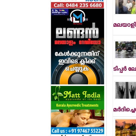
മലയാളി 
ടിപ്പര്‍
മര്‍ദിച്ച