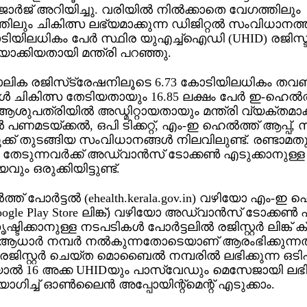
ര്‍ജ് അറിയിച്ചു. വരിയില്‍ നില്‍ക്കാതെ വേഗത്തിലും
്തിലും ചികിത്സ ലഭ്യമാക്കുന്ന ഡിജിറ്റല്‍ സംവിധാനത
ടിയിലധികം പേര്‍ സ്ഥിര യുഎച്ച്ഐഡി (UHID) രജിസ്ട
ിയാക്കിയതായി മന്ത്രി പറഞ്ഞു.
്കാലിക രജിസ്‌ട്രേഷനിലൂടെ 6.73 കോടിയിലധികം ത
‍ ചികിത്സ തേടിയതായും 16.85 ലക്ഷം പേര്‍ ഇ-ഹെല്‍ത
ശുപത്രിയില്‍ അഡ്മിറ്റായതായും മന്ത്രി വ്യക്തമാക്
്‍ പണമടയ്ക്കല്‍, ഒപി ടിക്കറ്റ്, എം-ഇ ഹെല്‍ത്ത് ആപ്പ്, സ
ക്ക് തുടങ്ങിയ സംവിധാനങ്ങള്‍ നിലവിലുണ്ട്. രണ്ടാമത
 തേടുന്നവര്‍ക്ക് അഡ്വാന്‍സ് ടോക്കണ്‍ എടുക്കാനുള്ള
ം ഒരുക്കിയിട്ടുണ്ട്.
്ത് പോര്‍ട്ടല്‍ (ehealth.kerala.gov.in) വഴിയോ എം-ഇ ഹെ
oogle Play Store ലിങ്ക്) വഴിയോ അഡ്വാന്‍സ് ടോക്കണ്‍ 
ടിക്കാനുള്ള നടപടികള്‍ പോര്‍ട്ടലില്‍ രജിസ്റ്റര്‍ ലിങ്ക് ക്
ആധാര്‍ നമ്പര്‍ നല്‍കുന്നതോടെയാണ് ആരംഭിക്കുന്നത
ജിസ്റ്റര്‍ ചെയ്ത മൊബൈല്‍ നമ്പരില്‍ ലഭിക്കുന്ന ഒടി
ാല്‍ 16 അക്ക UHIDയും പാസ്വേഡും മെസേജായി ലഭിക
ിച്ച് ഓണ്‍ലൈന്‍ അപ്പോയിന്റ്‌മെന്റ് എടുക്കാം.