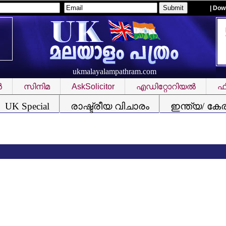
| Dow
ukmalayalampathram.com
‍
സിനിമ
AskSolicitor
എഡിറ്റോറിയല്‍
ഫീ
UK Special
രാഷ്ട്രീയ വിചാരം
ഇന്ത്യ/ കേ
കന