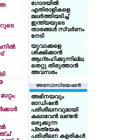
ഗോദയില്‍
്ത
ആസിഡ്
എതിരാളികളെ
ആക്രമണത്തെ
മലര്‍ത്തിയടിച്ച്
അതിജീവിച്ച
ഇന്ത്യയുടെ
റുടെ
ഇന്ത്യക്കാരിക്ക്
താരങ്ങള്‍ സ്വര്‍ണം
യുകെ
നേടി
യൂണിവേഴ്‌സിറ്റിയുടെ
സ്‌കോളര്‍ഷിപ്പ്
യുവാക്കളെ
നില്‍
ശിക്ഷിക്കാന്‍
ട്
യുകെയില്‍
ആഗ്രഹിക്കുന്നില്ല;
പഠിക്കുകയാണോ?
തെറ്റു തിരുത്താന്‍
18 വയസ്സായോ?
അവസരം
രി
ട്രെയിന്‍ ടിക്കറ്റ് 50
നല്‍കണം:
മ
ശതമാനം
അധിക്ഷേപിച്ച
ഡിസ്‌കൗണ്ട്:
യുവാക്കളോട്
ാറ്റം;
സേവര്‍ റെയില്‍
അഭിനയവും
ക്ഷമിച്ചു -
കാര്‍ഡ് നല്‍കാന്‍
ഓഡിഷന്‍
പ്രധാനമന്ത്രി
യുകെ
്കാര്‍
പരിശീലനവുമായി
കേരളത്തില്‍ 14
കലാഭവന്‍ ലണ്ടന്‍
അയര്‍ലന്‍ഡിനായി
ജില്ലകളിലും
ഒരുക്കുന്ന
ചെസില്‍ തിളങ്ങി
ല്‍
കര്‍ക്കടകത്തിലെ
പ്രത്യേക
മലയാളി
ഞ്ച്
പെരുമഴ:
പരിശീലന കളരികള്‍
സഹോദരങ്ങള്‍;