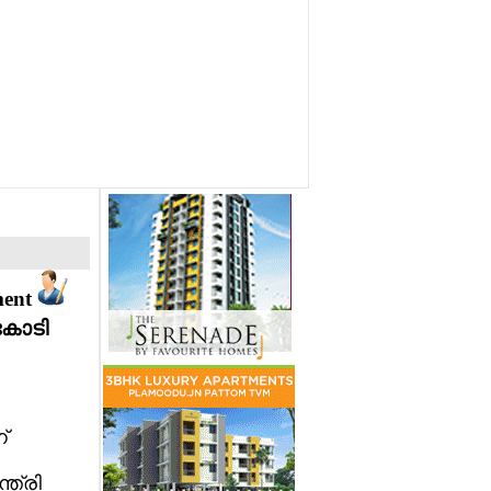
ment
 കോടി
്
ത്രി