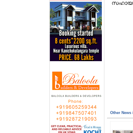
സഹായത്ത
Other News i