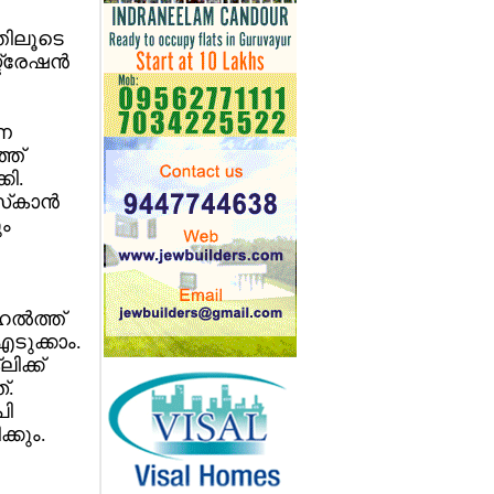
്തിലൂടെ
്രേഷന്‍
വണ
്ത്
കി.
്‌കാന്‍
ും
ല്‍ത്ത്
എടുക്കാം.
ലിക്ക്
്.
പി
്കും.