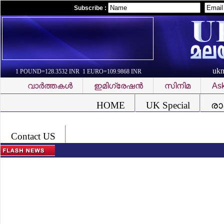
Subscribe :
uk
1 POUND=128.3532 INR 1 EURO=109.9868 INR
വാര്‍ത്തകള്‍
ഇമിഗ്രേഷന്‍
സിനിമ
Ask
Font Problem
HOME
UK Special
രാ
Contact US