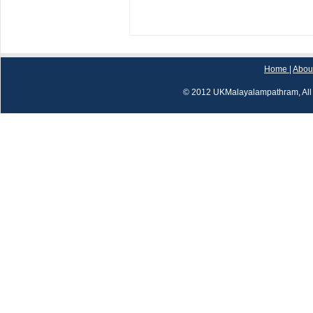
Home
|
Abou
© 2012 UKMalayalampathram, All 