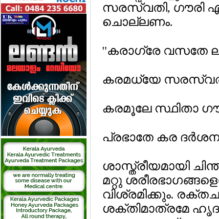
സരസ്വതി, ഗൗരി എന്ന
ചൊല്ലണം.
''കരാഗ്രേ വസതേ ലക്
കരമധ്യേ സരസ്വ
കരമൂലേ സ്ഥിതാ ഗൗ
പ്രഭാതേ കര ദര്‍ശനം
ശാസ്ത്രീയമായി ചിന്തി
മറ്റു ശരീരഭാഗങ്ങ
വിശ്രമിക്കും. രക്ത
ശക്തിമാത്രമേ ഹൃദയം