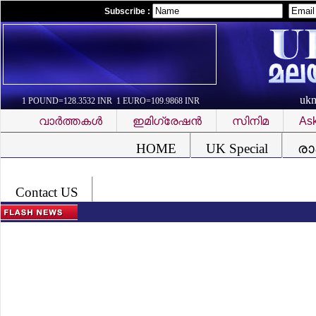
Subscribe :
uk
1 POUND=128.3532 INR 1 EURO=109.9868 INR
വാര്‍ത്തകള്‍
ഇമിഗ്രേഷന്‍
സിനിമ
Ask
Font Problem
HOME
UK Special
രാ
Contact US