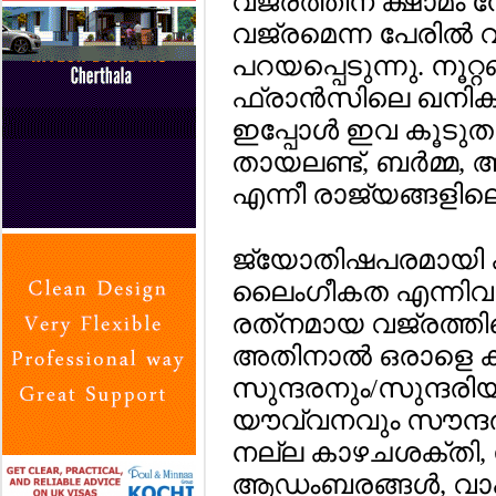
വജ്രത്തിന് ക്ഷാമം നേ
വജ്രമെന്ന പേരില്‍ വ
പറയപ്പെടുന്നു. നൂറ്റണ
ഫ്രാന്‍സിലെ ഖനികള
ഇപ്പോള്‍ ഇവ കൂടുതലു
തായലണ്ട്, ബര്‍മ്
എന്നീ രാജ്യങ്ങളിലെ
ജ്യോതിഷപരമായി ക
ലൈംഗീകത എന്നിവ
രത്‌നമായ വജ്രത്തി
അതിനാല്‍ ഒരാളെ 
സുന്ദരനും/സുന്ദരി
യൗവ്വനവും സൗന്ദര്
നല്ല കാഴചശക്തി, സ
ആഡംബരങ്ങള്‍, വാഹന