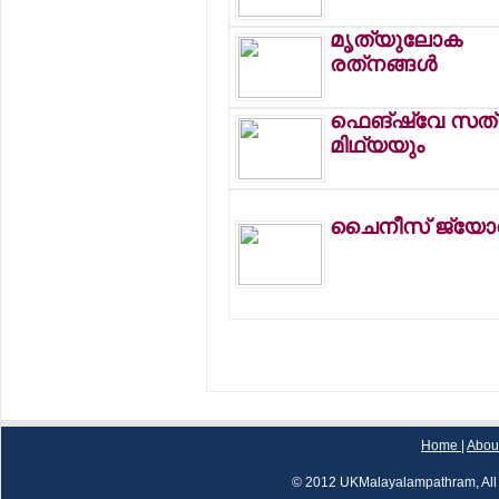
മൃത്യുലോക
രത്‌നങ്ങള്‍
ഫെങ്‌ഷ്വേ സത
മിഥ്യയും
ചൈനീസ് ജ്യോ
Home
|
Abou
© 2012 UKMalayalampathram, All 