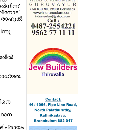
‍നിന്ന്
ുലിനോട്
രാഹുല്‍
ിന്നു
തില്‍
സാധ്യത.
ലിനെ
സ്ഥാന
അഭിപ്രായം