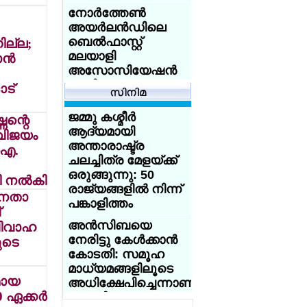
എയ്ഡന് കിരീടം,
അഭിജിത്തിന്
നോര്‍ത്തേണ്‍
എയ്ഞ്ചലിന് രണ്ടാം
വിവാഹ
അയര്‍ലന്‍ഡിലെ
സ്ഥാനം
ആലോചനകളുടെ
ബെല്‍ഫാസ്റ്റ്
ില്ല;
പ്രളയം
മലയാളി
ന്‍
അസോസിയേഷന്‍
ചെറുപ്പക്കാരിലേക്ക്
പുതിയ
ട്
ഇറങ്ങിച്ചെല്ലാന്‍
എക്സിക്യൂട്ടീവ്
കേന്ദ്രത്തിലെ
കമ്മിറ്റിയെ
ജമ്മു കശ്മീര്‍
ബിജെപി മന്ത്രിമാര്‍
ണന്റെ
തിരഞ്ഞെടുത്തു.
ആദ്യമായി
ഇന്‍സ്റ്റഗ്രാമിലൂടെ
 വിജയം
അന്താരാഷ്ട്ര
ഡിജിറ്റല്‍ പ്രചരണം
.ഐ.
യുക്മ റീജിയണല്‍
ചലച്ചിത്ര മേളയ്ക്ക്
ശക്തമാക്കി
കായികമേളകള്‍ക്ക്
ഒരുങ്ങുന്നു: 50
പരിസമാപ്തി; ദേശീയ
 നല്‍കി
ടൂറിസ്റ്റ് കേന്ദ്രമായ
രാജ്യങ്ങളില്‍ നിന്ന്
കായിക മാമാങ്കം
 ജനതാ
വാഗമണിലെ 70
പങ്കാളിത്തം
ജൂണ്‍ 20 ന്
്
ഏക്കര്‍
ബര്‍മിംഗ്ഹാമില്‍
അന്‍സിബയെ
വിവാഹ
പുല്‍മേടുകള്‍
നേരിട്ടു കേള്‍ക്കാന്‍
അനധികൃതമായി
ടെ
യുക്മ - ഡോ
കോടതി: സമൂഹ
കയ്യേറിയതായി
സൈമണ്‍സ്
മാധ്യമങ്ങളിലൂടെ
റിപ്പോര്‍ട്ട്
അക്കാദമി നോര്‍ത്ത്
രമായ
അധിക്ഷേപിച്ചെന്നാണു
വെസ്റ്റ്
ഗ്ലാസ്ഗോയില്‍
ഏക്കര്‍
പരാതി
കായികമേളക്ക്
ഇന്ത്യക്കു വേണ്ടി