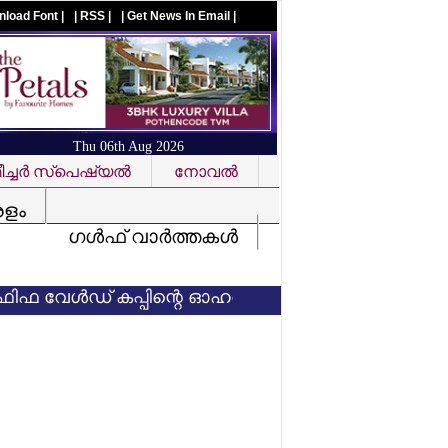
nload Font |
| RSS |
| Get News In Email |
Thu 06th Aug 2026
ച്ചര്‍ സ്‌പെഷ്യല്‍
നോവല്‍
Visit us on facebook
രളം
ഗള്‍ഫ് വാര്‍ത്തകള്‍
ള്‍ഡ് കപ്പിന്റെ ഓഹരി വില്‍ക്കാനുള്ള നീക്കം പാളി: വ