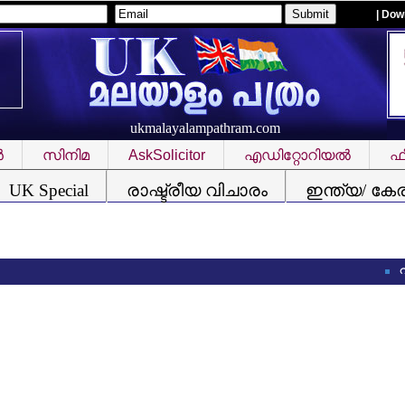
| Dow
ukmalayalampathram.com
‍
സിനിമ
AskSolicitor
എഡിറ്റോറിയല്‍
ഫീ
UK Special
രാഷ്ട്രീയ വിചാരം
ഇന്ത്യ/ കേ
ഫിഫ വേ