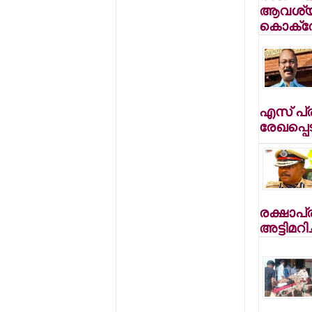
ആവശ്യത്
കൊക്രോച്
എസ് പ്രശ
രേഖപ്പെട
രക്ഷാപ്
അട്ടിമറിച