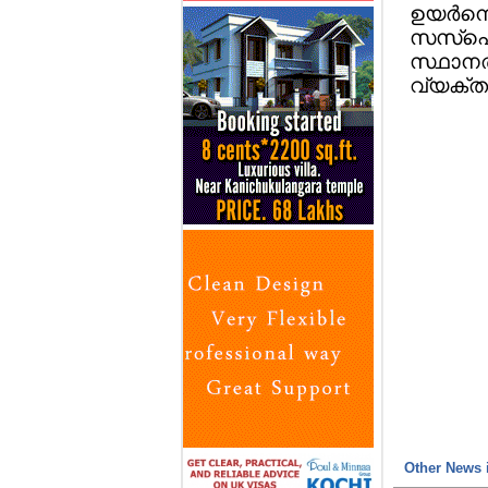
ഉയര്‍ന്ന
സസ്‌പെ
സ്ഥാനത്
വ്യക്തമ
Other News i