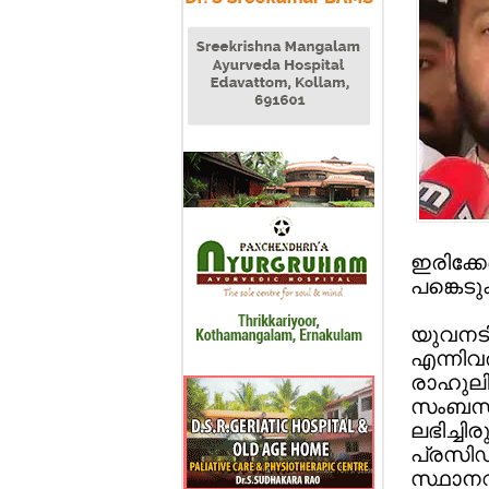
ഇരിക്കേ
പങ്കെട
യുവനടി 
എന്നിവ
രാഹുലി
സംബന്ധി
ലഭിച്ചി
പ്രസിഡന
സ്ഥാനവു