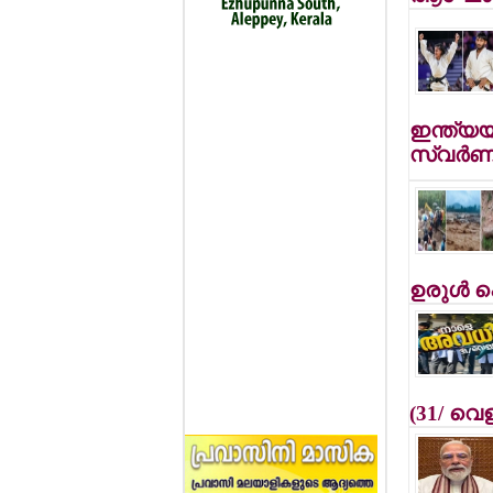
ഇന്ത്യയ
സ്വര്‍ണ
ഉരുള്‍ പ
(31/ വെ