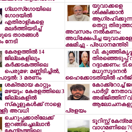
യുവാക്കളെ
ഗ്ലാസ്‌ഗോയിലെ
ശിക്ഷിക്കാന്‍
ഗോദയില്‍
ആഗ്രഹിക്കുന്ന
എതിരാളികളെ
തെറ്റു തിരുത്താ
മലര്‍ത്തിയടിച്ച്
അവസരം നല്‍കണം:
ുടെ താരങ്ങള്‍
അധിക്ഷേപിച്ച യുവാക്കളോ
ം നേടി
ക്ഷമിച്ചു - പ്രധാനമന്ത്രി
കേരളത്തില്‍ 14
വി. കുഞ്ഞികൃഷ്
ജില്ലകളിലും
തിരഞ്ഞെടുപ്പ്
കര്‍ക്കടകത്തിലെ
റദ്ദാക്കണം: ടി
പെരുമഴ: മണ്ണിടിച്ചില്‍,
മധുസൂദനന്‍
ൊട്ടല്‍: 3 മരണം
ഹൈക്കോടതിയില്‍ ഹര്‍ജി
ശക്തമായ കാറ്റും
കോക്ക്‌റോച്ച്
മഴയും: കേരളത്തിലെ 3
പാര്‍ട്ടി' നേതാവ
ജില്ലകളില്‍
അഭിജിത്തിന് 
സ്‌കൂളുകള്‍ക്ക് നാളെ
ആലോചനകളു
ള്ളി) അവധി
പ്രളയം
ചെറുപ്പക്കാരിലേക്ക്
ടൂറിസ്റ്റ് കേന്ദ്
ഇറങ്ങിച്ചെല്ലാന്‍
വാഗമണിലെ 70 
കേന്ദ്രത്തിലെ