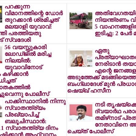
പറക്കുന്ന
വിമാനത്തിന്റെ ഡോര്‍
അതിവേഗതയില
തുറക്കാന്‍ ശ്രമിച്ചത്
നിയന്ത്രണം വി
മലയാളി യുവാവ്:
5 വാഹനങ്ങളില
ന്തി പരത്തിയതു
ഇടിച്ചു: 2 പേര്‍ മ
ട് സ്വദേശി
56 വയസ്സുകാരി
ഏതു
ലോഡ്ജില്‍ മരിച്ച
പ്രത്യാഘാത
നിലയില്‍:
നേരിടാന്‍ തയാര
യുവാവിനോട്
എന്റെ ജനങ്ങള
കഴിക്കാന്‍
അടുത്തേക്ക് മടങ്ങിയെത്ത
ിച്ചത്
ബംഗ്ലാദേശ് മുന്‍ പ്രധാന
കത്തില്‍
ഷെയ്ഖ് ഹസീന
ചുവെന്നു പോലീസ്
പാക്കിസ്ഥാനില്‍ നിന്നു
നടി തൃഷയ്‌ക്ക
സ്വാതന്ത്ര്യം
ദ്വയാര്‍ഥ പരാമ
പ്രഖ്യാപിച്ച്
തമിഴ്‌നാട് പ്ര
ബലൂചിസ്ഥാന്‍:
നേതാവിനെ അറസ്
 11 സ്വാതന്ത്ര്യ ദിനം
ചെയ്ത് പോലീസ്
ക്കാന്‍ ആഹ്വാനം