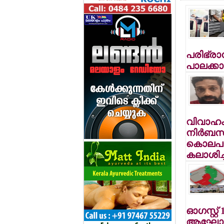
പരിഭ്രാ
പാലക്കാ
വിവാഹം 
നിര്‍ബന്ധ
കൊലപാത
കലാശിച്
ഓഗസ്റ്റ്
ആഘോഷി