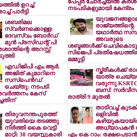
പേപ്പര്‍ ചോര്‍ച്ചയില്‍ കര്‍
തില്‍ ഉറച്ച്
നടപടികളുമായി കേന്ദ്രം
ച് പാര്‍ട്ടി
യുവജനങ്ങളാ
ശബരിമല
രാജ്യത്തിന്റെ
സ്വര്‍ണക്കൊള്ള:
യഥാര്‍ത്ഥ സമ്പ
ദേവസ്വം ബോര്‍ഡ്
അവരുടെ
മുന്‍ പ്രസിഡന്റ് പി
ശബ്ദങ്ങള്‍ക്ക് ചെവികൊടു
ാന്തിന്റെ അറസ്റ്റ്
സിജെപി പ്രതിഷേധത്തില
ുത്തി
മമ്മൂട്ടി
എഡിജിപി എം.ആര്‍.
സ്ത്രീകള്‍ക്ക് രാ
അജിത് കുമാറിനെ
യാത്ര ചെയ്യാ
സസ്പെന്‍ഡ്
വരുന്നു KSRTC 
ചെയ്തു: നടപടി
ബസ്: സര്‍വീസ
രവര്‍ത്തനം കേസ്
രാത്രി 9 മുതല്‍
്ചതിന്
താടിവച്ച് കുടകി
തിരുവനന്തപുരത്ത്
ഒളിവില്‍
യുവതിയെ തടഞ്ഞു
കഴിയുകയായിരു
നിര്‍ത്തി കൈ വെട്ടി
അധ്യാപകന്‍
മാറ്റി: 38 വയസ്സുകാരി
എം കെ റാം: രക്ഷപെടാന്‍