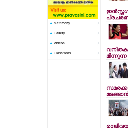
ഇന്‍സ്റ്റ
പ്രചരണ
Matrimony
Gallery
Videos
വനിതകള
Classifieds
മിന്നുന്
സമരക്കാര
മടങ്ങാ
രാജിവയ