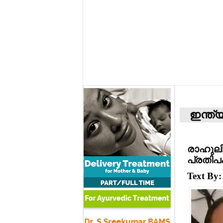
ഇന്ത്
രാഹുലി
പ്രതിപക
Text By