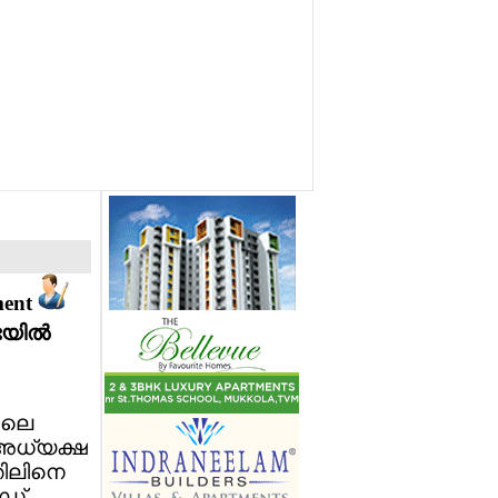
ment
യില്‍
നാലെ
അധ്യക്ഷ
്തിലിനെ
‍ഡ്