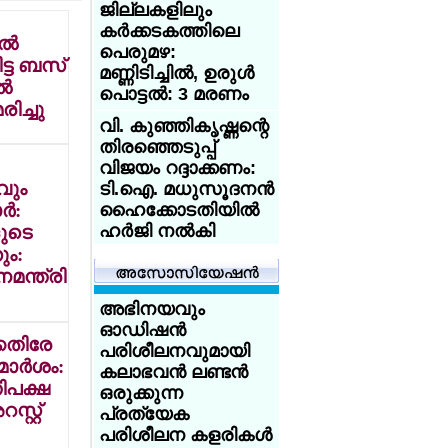
ജില്ലകളിലും
ആസിഡ്
കര്‍ക്കടകത്തിലെ
ആക്രമണത്തെ
്‍
പെരുമഴ:
അതിജീവിച്ച
ട്ട ബസ്
മണ്ണിടിച്ചില്‍, ഉരുള്‍
ഇന്ത്യക്കാരിക്ക്
്‍
പൊട്ടല്‍: 3 മരണം
യുകെ
രിച്ചു
യൂണിവേഴ്‌സിറ്റിയുടെ
വി. കുഞ്ഞികൃഷ്ണന്റെ
സ്‌കോളര്‍ഷിപ്പ്
തിരഞ്ഞെടുപ്പ്
വിജയം റദ്ദാക്കണം:
യുകെയില്‍
വും
ടി.ഐ. മധുസൂദനന്‍
പഠിക്കുകയാണോ?
്‍:
ഹൈക്കോടതിയില്‍
18 വയസ്സായോ?
ഹര്‍ജി നല്‍കി
ുടെ
ട്രെയിന്‍ ടിക്കറ്റ് 50
ും:
ശതമാനം
ശക്തമായ കാറ്റും
മന്ത്രി
ഡിസ്‌കൗണ്ട്:
മഴയും:
സേവര്‍ റെയില്‍
കേരളത്തിലെ 3
അഭിനയവും
കാര്‍ഡ് നല്‍കാന്‍
ജില്ലകളില്‍
ഓഡിഷന്‍
െതിരേ
യുകെ
സ്‌കൂളുകള്‍ക്ക്
പരിശീലനവുമായി
ാര്‍ശം:
നാളെ (31/ വെള്ളി)
കലാഭവന്‍ ലണ്ടന്‍
അയര്‍ലന്‍ഡിനായി
തിപക്ഷ
അവധി
ഒരുക്കുന്ന
ചെസില്‍ തിളങ്ങി
റ്റ്
പ്രത്യേക
മലയാളി
കോക്ക്‌റോച്ച് ജനതാ
പരിശീലന കളരികള്‍
സഹോദരങ്ങള്‍;
പാര്‍ട്ടി' നേതാവ്