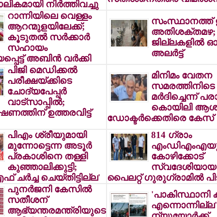
ാലികമായി നിര്‍ത്തിവച്ചു
റാന്നിയിലെ വെള്ളം
സംസ്ഥാനത്ത് ഇ
ആറന്മുളയിലേക്ക്;
അതിശക്തമഴ; 
കൂടുതല്‍ സര്‍ക്കാര്‍
ജില്ലകളില്‍ 
സഹായം
അലര്‍ട്ട്
െട്ട് അബിന്‍ വര്‍ക്കി
പിജി മെഡിക്കല്‍
മിനിമം വേതന
പരീക്ഷയ്ക്കിടെ
സമരത്തിനിടെ 
ചോദ്യപേപ്പര്‍
മര്‍ദിച്ചെന്ന് പര
വാട്സാപ്പില്‍;
കൊയിലി ആശു
ത്തിന് ഉത്തരവിട്ട്
ഡോക്ടര്‍ക്കെതിരെ കേസ്
പിഎം ശ്രീയുമായി
814 ഗ്രാം
മുന്നോട്ടെന്ന അടൂര്‍
എംഡിഎംഎയു
പ്രകാശിനെ തള്ളി
കോഴിക്കോട്
കുഞ്ഞാലിക്കുട്ടി;
സ്വദേശിയായ മ
 ചര്‍ച്ച ചെയ്തിട്ടില്ല'
പൈലറ്റ് ഗുരുഗ്രാമില്‍ പി
പുനര്‍ജനി കേസില്‍
'പാകിസ്ഥാനി കശ്
സതീശന്
എന്നൊന്നില്ല'
ആഭ്യന്തരമന്ത്രിയുടെ
ന്യൂയോര്‍ക്ക്