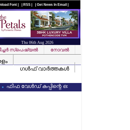
nload Font |
| RSS |
| Get News In Email |
Thu 06th Aug 2026
ച്ചര്‍ സ്‌പെഷ്യല്‍
നോവല്‍
Visit us on facebook
രളം
ഗള്‍ഫ് വാര്‍ത്തകള്‍
 വേള്‍ഡ് കപ്പിന്റെ ഓഹരി വില്‍ക്കാനുള്ള നീക്കം പാളി