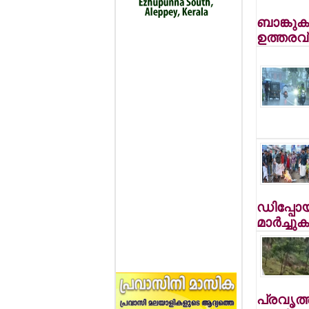
ബാങ്കുകള
ഉത്തരവ്
ഡിപ്പോയ
മാര്‍ച്ചുക
പ്രവൃത്