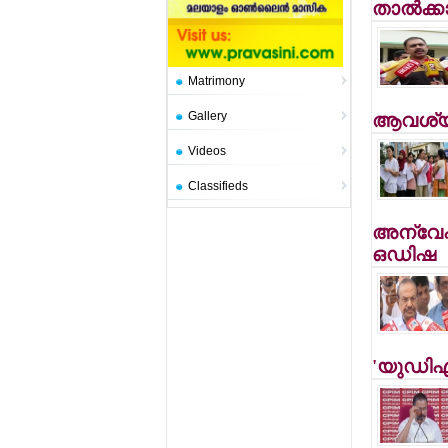
താല്‍ക്ക
Matrimony
Gallery
ആവശ്യപ്പ
Videos
Classifieds
അന്വേഷണ
ഒഡിഷ
'യുഡിഎഫ്