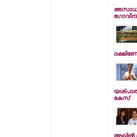
അസാധാ
ഗോവിന്ദന
ദക്ഷിണേ
യശ്പാല്
കേസ്
അഖില്‍ മ