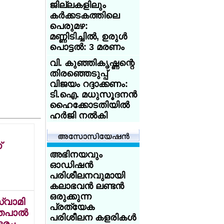
ജില്ലകളിലും
ആസിഡ്
കര്‍ക്കടകത്തിലെ
ആക്രമണത്തെ
പെരുമഴ:
അതിജീവിച്ച
മണ്ണിടിച്ചില്‍, ഉരുള്‍
ഇന്ത്യക്കാരിക്ക്
പൊട്ടല്‍: 3 മരണം
യുകെ
യൂണിവേഴ്‌സിറ്റിയുടെ
വി. കുഞ്ഞികൃഷ്ണന്റെ
സ്‌കോളര്‍ഷിപ്പ്
തിരഞ്ഞെടുപ്പ്
വിജയം റദ്ദാക്കണം:
യുകെയില്‍
ടി.ഐ. മധുസൂദനന്‍
പഠിക്കുകയാണോ?
ഹൈക്കോടതിയില്‍
18 വയസ്സായോ?
ഹര്‍ജി നല്‍കി
ട്രെയിന്‍ ടിക്കറ്റ് 50
ശതമാനം
ശക്തമായ കാറ്റും
ഡിസ്‌കൗണ്ട്:
മഴയും:
്
സേവര്‍ റെയില്‍
കേരളത്തിലെ 3
അഭിനയവും
കാര്‍ഡ് നല്‍കാന്‍
ജില്ലകളില്‍
ഓഡിഷന്‍
യുകെ
സ്‌കൂളുകള്‍ക്ക്
പരിശീലനവുമായി
നാളെ (31/ വെള്ളി)
കലാഭവന്‍ ലണ്ടന്‍
അയര്‍ലന്‍ഡിനായി
അവധി
ഒരുക്കുന്ന
ചെസില്‍ തിളങ്ങി
്വാമി
പ്രത്യേക
മലയാളി
കോക്ക്‌റോച്ച് ജനതാ
തപാല്‍
പരിശീലന കളരികള്‍
സഹോദരങ്ങള്‍;
പാര്‍ട്ടി' നേതാവ്
ദരം;