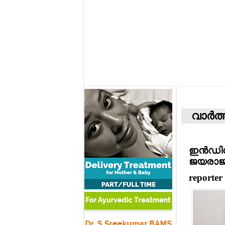
വാര്‍ത
ഇന്‍ഡിഗ
ജയരാജന
reporter