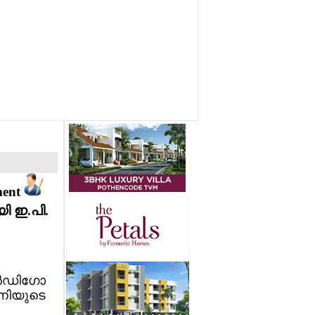
ment
ി ഇ.പി.
ന്‍ഡിഗോ
പനിയുടെ