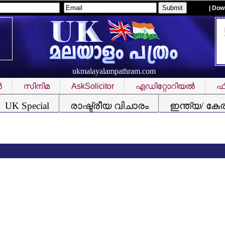
| Dow
ukmalayalampathram.com
‍
സിനിമ
AskSolicitor
എഡിറ്റോറിയല്‍
ഫീ
UK Special
രാഷ്ട്രീയ വിചാരം
ഇന്ത്യ/ കേ
ഫിഫ