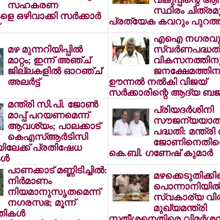
സഹകരണ
സ്ഥിരം ചിത്രമ
െ ഒഴിവാക്കി സര്‍ക്കാര്‍
പ്രത്യേക കവറും പുറത്തി
എഐ നഗരവു
മഴ മുന്നറിയിപ്പില്‍
സ്വര്‍ണപദ്ധത
മാറ്റം; ഇന്ന് അഞ്ച്
വികസനത്തിനു
ജില്ലകളില്‍ ഓറഞ്ച്
ജനക്ഷേമത്തിന
അലര്‍ട്ട്
ഊന്നല്‍ നല്‍കി വിജയ്
സര്‍ക്കാരിന്റെ ആദ്യ ബജറ്
മന്ത്രി സി.പി. ജോണ്‍
പ്രിയദര്‍ശിനി
മാപ്പ് പറയണമെന്ന്
സൗജന്യയാത്
ആവശ്യം; പാലക്കാട്
പദ്ധതി: മന്ത്രി
കെഎസ്ആര്‍ടിസി
ജോണിനെതിര
ിലേക്ക് പ്രതിഷേധ
കെ.ബി. ഗണേഷ് കുമാര്‍
ള്‍
പാണക്കാട് മണ്ണിടിച്ചില്‍:
മഴക്കെടുതിക്കി
നിര്‍മാണം
പൊന്നാനിയില്
നിയമാനുസൃതമെന്ന്
സ്വകാര്യ വിരു
നഗരസഭ; മൂന്ന്
മുഖ്യമന്ത്രി
തികള്‍
സതീശനെതിരെ വിമര്‍ശ