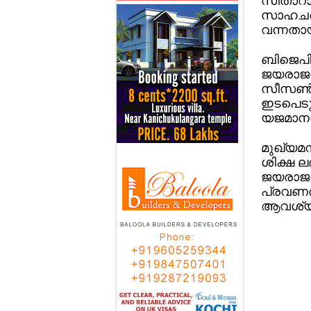
സീതാറാ
സാഹചര്യ
വന്നതായു
ബിജെപി 
ജയരാജന്
സീസണ്‍ വ
ഇടപെടുന
യജമാനന്
മുഖ്യമന്
ശിക്ഷ ല
ജയരാജന്
പ്രവണതക
ആവശ്യപ്