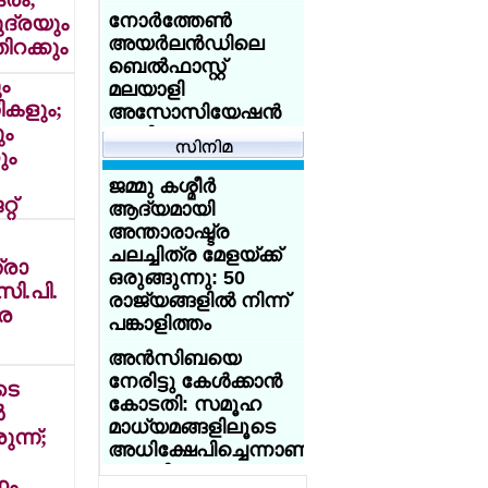
എയ്ഡന് കിരീടം,
അഭിജിത്തിന്
നോര്‍ത്തേണ്‍
ുദ്രയും
എയ്ഞ്ചലിന് രണ്ടാം
വിവാഹ
അയര്‍ലന്‍ഡിലെ
റക്കും
സ്ഥാനം
ആലോചനകളുടെ
ബെല്‍ഫാസ്റ്റ്
ം
പ്രളയം
മലയാളി
ികളും;
അസോസിയേഷന്‍
ചെറുപ്പക്കാരിലേക്ക്
ം
പുതിയ
ഇറങ്ങിച്ചെല്ലാന്‍
ും
എക്സിക്യൂട്ടീവ്
കേന്ദ്രത്തിലെ
കമ്മിറ്റിയെ
ജമ്മു കശ്മീര്‍
ബിജെപി മന്ത്രിമാര്‍
തിരഞ്ഞെടുത്തു.
റ്
ആദ്യമായി
ഇന്‍സ്റ്റഗ്രാമിലൂടെ
അന്താരാഷ്ട്ര
ഡിജിറ്റല്‍ പ്രചരണം
യുക്മ റീജിയണല്‍
ചലച്ചിത്ര മേളയ്ക്ക്
ശക്തമാക്കി
കായികമേളകള്‍ക്ക്
രാ
ഒരുങ്ങുന്നു: 50
പരിസമാപ്തി; ദേശീയ
 സി.പി.
ടൂറിസ്റ്റ് കേന്ദ്രമായ
രാജ്യങ്ങളില്‍ നിന്ന്
കായിക മാമാങ്കം
െ
വാഗമണിലെ 70
പങ്കാളിത്തം
ജൂണ്‍ 20 ന്
ഏക്കര്‍
ബര്‍മിംഗ്ഹാമില്‍
അന്‍സിബയെ
പുല്‍മേടുകള്‍
നേരിട്ടു കേള്‍ക്കാന്‍
അനധികൃതമായി
യുക്മ - ഡോ
ടെ
കോടതി: സമൂഹ
കയ്യേറിയതായി
സൈമണ്‍സ്
‍
മാധ്യമങ്ങളിലൂടെ
റിപ്പോര്‍ട്ട്
അക്കാദമി നോര്‍ത്ത്
ന്ന്;
അധിക്ഷേപിച്ചെന്നാണു
വെസ്റ്റ്
ഗ്ലാസ്ഗോയില്‍
പരാതി
കായികമേളക്ക്
നം
ഇന്ത്യക്കു വേണ്ടി