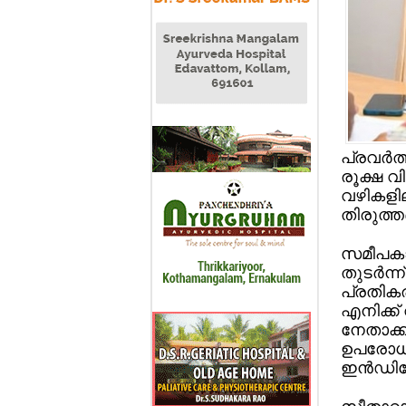
പ്രവര്‍
രൂക്ഷ വി
വഴികളില
തിരുത്ത
സമീപകാല
തുടര്‍ന
പ്രതികര
എനിക്ക്
നേതാക്ക
ഉപരോധിക
ഇന്‍ഡിഗ