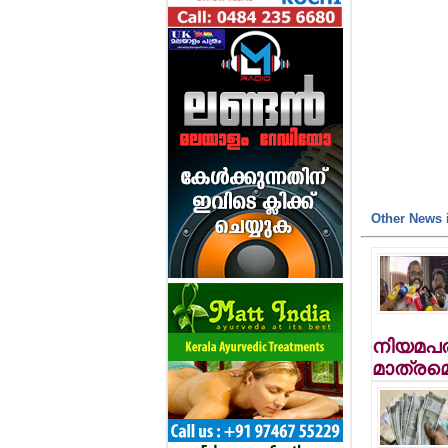
Other News i
നിയമപര
മാത്രമെ