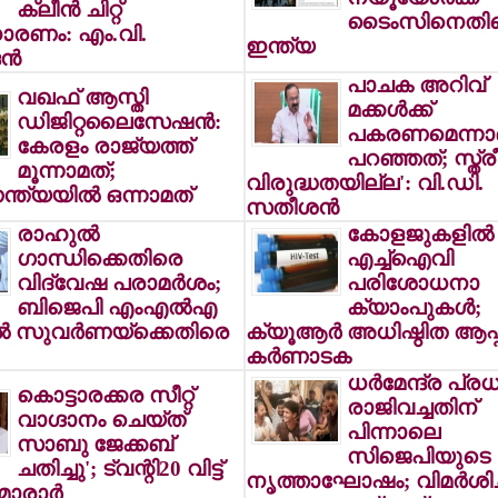
ക്ലീന്‍ ചിറ്റ്
ടൈംസിനെതി
രണം: എം.വി.
ഇന്ത്യ
്‍
പാചക അറിവ്
വഖഫ് ആസ്തി
മക്കള്‍ക്ക്
ഡിജിറ്റലൈസേഷന്‍:
പകരണമെന്നാ
കേരളം രാജ്യത്ത്
പറഞ്ഞത്; സ്ത്ര
മൂന്നാമത്;
വിരുദ്ധതയില്ല': വി.ഡി.
ന്ത്യയില്‍ ഒന്നാമത്
സതീശന്‍
രാഹുല്‍
കോളജുകളില്‍
ഗാന്ധിക്കെതിരെ
എച്ച്ഐവി
വിദ്വേഷ പരാമര്‍ശം;
പരിശോധനാ
ബിജെപി എംഎല്‍എ
ക്യാംപുകള്‍;
‍ സുവര്‍ണയ്ക്കെതിരെ
ക്യൂആര്‍ അധിഷ്ഠിത ആപ്
കര്‍ണാടക
ധര്‍മേന്ദ്ര പ്രധ
കൊട്ടാരക്കര സീറ്റ്
രാജിവച്ചതിന്
വാഗ്ദാനം ചെയ്ത്
പിന്നാലെ
സാബു ജേക്കബ്
സിജെപിയുടെ
ചതിച്ചു'; ട്വന്റി20 വിട്ട്
നൃത്താഘോഷം; വിമര്‍ശിച്
ാരാര്‍