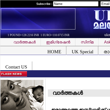
Subscribe :
uk
1 POUND=128.2216 INR 1 EURO=110.0715 INR
വാര്‍ത്തകള്‍
ഇമിഗ്രേഷന്‍
സിനിമ
Ask
Font Problem
HOME
UK Special
രാ
Contact US
വാര്‍ത്തകള്‍
ജമാഅത്തെ ഇസ്ലാമിക്ക് ശ