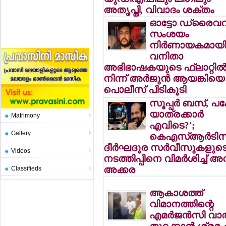
അതൃപ്തി, വിവാദം ശക്തം
ഓട്ടോ ഡ്രൈവറ
സംശയം
നിര്‍ണായകമായി
വനിതാ
അഭിഭാഷകയുടെ ഫ്‌ലാറ്റില്
നിന്ന് അര്‍ജുന്‍ ആയങ്കിയെ
പൊലീസ് പിടികൂടി
സൂപ്പര്‍ ബസ്, പക
യാത്രക്കാര്‍
Matrimony
എവിടെ?';
Gallery
കെഎസ്ആര്‍ടിസ
ദീര്‍ഘദൂര സര്‍വീസുകളുട
Videos
നടത്തിപ്പിനെ വിമര്‍ശിച്ച് അ
അക്കര
Classifieds
ആകാശത്ത്
വിമാനത്തിന്റെ
എമര്‍ജന്‍സി വാത