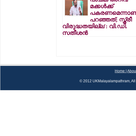
മക്കള്‍ക്ക്
പകരണമെന്നാണ
പറഞ്ഞത്; സ്ത്രീ
വിരുദ്ധതയില്ല': വി.ഡി.
സതീശന്‍
Home
|
Abou
© 2012 UKMalayalampathram, All 