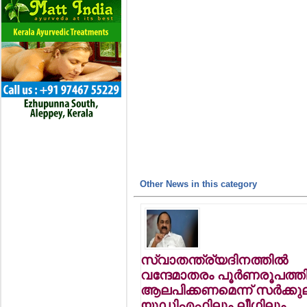
Other News in this category
സ്വാതന്ത്ര്യദിനത്തില്‍
വന്ദേമാതരം പൂര്‍ണരൂപത്തി
ആലപിക്കണമെന്ന് സര്‍ക്കുലര
യുഡിഎഫിലും ലീഗിലും