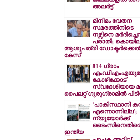
അലര്‍ട്ട്
മിനിമം വേതന
സമരത്തിനിടെ
നഴ്സിനെ മര്‍ദിച്ചെന
പരാതി; കൊയില
ആശുപത്രി ഡോക്ടര്‍ക്കെത
കേസ്
814 ഗ്രാം
എംഡിഎംഎയുമ
കോഴിക്കോട്
സ്വദേശിയായ മു
പൈലറ്റ് ഗുരുഗ്രാമില്‍ പിടി
'പാകിസ്ഥാനി കശ്മ
എന്നൊന്നില്ല';
ന്യൂയോര്‍ക്ക്
ടൈംസിനെതിര
ഇന്ത്യ
പാചക അറിവ്