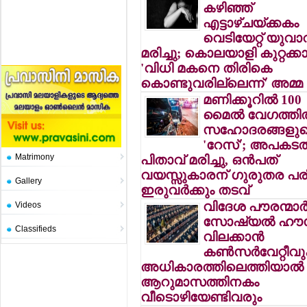
കഴിഞ്ഞ്
എട്ടാഴ്ചയ്ക്കകം
വെടിയേറ്റ് യുവാ
മരിച്ചു; കൊലയാളി കുറ്റക്കാ
'വിധി മകനെ തിരികെ
കൊണ്ടുവരില്ലെന്ന്' അമ്മ
മണിക്കൂറില്‍ 100
മൈല്‍ വേഗത്തില
സഹോദരങ്ങളുട
'റേസ്'; അപകടത്
Matrimony
പിതാവ് മരിച്ചു, ഒന്‍പത്
വയസ്സുകാരന് ഗുരുതര പരിക
Gallery
ഇരുവര്‍ക്കും തടവ്
വിദേശ പൗരന്മാര്‍ക
Videos
സോഷ്യല്‍ ഹൗ
Classifieds
വിലക്കാന്‍
കണ്‍സര്‍വേറ്റീവ
അധികാരത്തിലെത്തിയാല്‍
ആറുമാസത്തിനകം
വീടൊഴിയേണ്ടിവരും