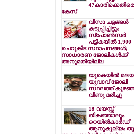
47കാരിക്കെതിര
കേസ്
വീസാ ചട്ടങ്ങള്‍
കടുപ്പിച്ചിട്ടും
സ്‌പോണ്‍സര്‍
പട്ടികയില്‍ 1,900
ചെറുകിട സ്ഥാപനങ്ങള്‍;
സാധാരണ ജോലികള്‍ക്ക്
അനുമതിയില്ല
യുകെയില്‍ മലയ
യുവാവ് ജോലി
സ്ഥലത്ത് കുഴഞ്
വീണു മരിച്ചു
18 വയസ്സ്
തികഞ്ഞാലും
റെയില്‍കാര്‍ഡ്
ആനുകൂല്യം തുട