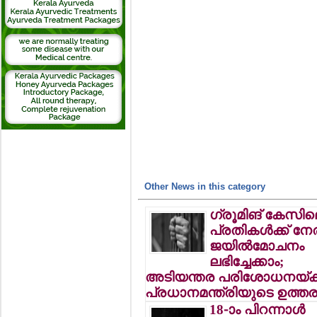
Other News in this category
ഗ്രൂമിങ് കേസി
പ്രതികള്‍ക്ക് ന
ജയില്‍മോചനം
ലഭിച്ചേക്കാം;
അടിയന്തര പരിശോധനയ്ക്ക
പ്രധാനമന്ത്രിയുടെ ഉത്തര
18-ാം പിറന്നാള്‍