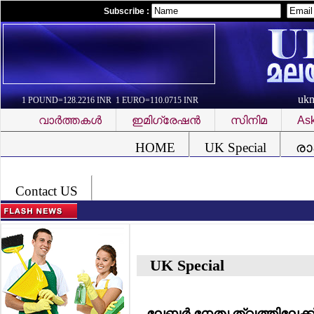
Subscribe :
uk
1 POUND=128.2216 INR 1 EURO=110.0715 INR
വാര്‍ത്തകള്‍
ഇമിഗ്രേഷന്‍
സിനിമ
Ask
Font Problem
HOME
UK Special
രാ
Contact US
UK Special
ലേബര്‍ നേതൃത്വത്തിലേക്ക