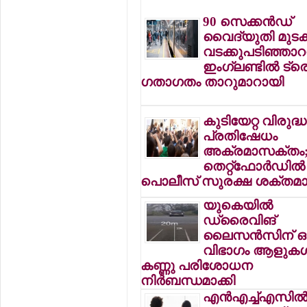
90 സെക്കന്‍ഡ്
വൈദ്യുതി മുടക്
വടക്കുപടിഞ്ഞാറന
ഇംഗ്ലണ്ടില്‍ ട്ര
ഗതാഗതം താറുമാറായി
കുടിയേറ്റ വിരുദ്ധ
പ്രതിഷേധം
അക്രമാസക്തം
തെറ്റ്ഫോര്‍ഡില്‍
പൊലീസ് സുരക്ഷ ശക്തമാക
യുകെയില്‍
ഡ്രൈവിങ്
ലൈസന്‍സിന് ഒ
വിഭാഗം ആളുകള്‍
കണ്ണു പരിശോധന
നിര്‍ബന്ധമാക്കി
എന്‍എച്ച്എസില്