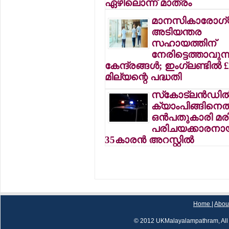
ഏഴിലൊന്ന് മാത്രം
മാനസികാരോഗ
അടിയന്തര
സഹായത്തിന്
നേരിട്ടെത്താവുന്
കേന്ദ്രങ്ങള്‍; ഇംഗ്ലണ്ടില്‍ 
മില്യന്റെ പദ്ധതി
സ്‌കോട്ലന്‍ഡില്
ക്യാംപിങ്ങിനെത
ഒന്‍പതുകാരി മരിച
പരിചയക്കാരനാ
35കാരന്‍ അറസ്റ്റില്‍
Home
|
Abou
© 2012 UKMalayalampathram, All 