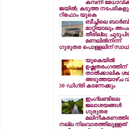
കമ്പനി മേധാവികള്
ജയില്‍; കടുത്ത നടപടികള
റിഫോം യുകെ
ബീച്ചിലെ ബാര്‍ബ
മാറ്റിയാലും അപ
തീരില്ല; ചൂടുപിടി
മണലില്‍നിന്ന്
ഗുരുതര പൊള്ളലിന് സാ
യുകെയില്‍
ഉഷ്ണതരംഗത്തിന്
താല്‍ക്കാലിക ശ
അടുത്തയാഴ്ച വീ
30 ഡിഗ്രി കടന്നേക്കും
ഇംഗ്ലണ്ടിലെ
ജലാശയങ്ങള്‍
ഗുരുതര
മലിനീകരണത്തില്
നല്ല നിലവാരത്തിലുള്ളത്