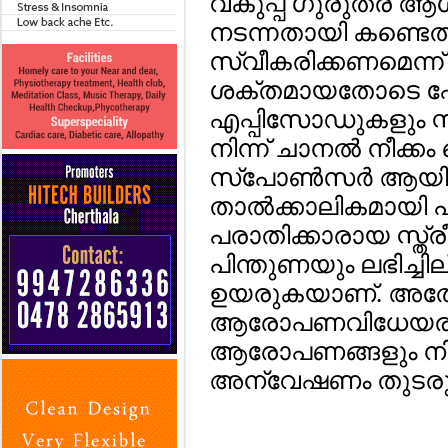
വകുപ്പ് ഗുരുതര ആശങ
നടന്നതായി കണ്ടെത
സ്വീകരിക്കണമെന്ന് 
ശക്തമായതോടെ ഷ
എപ്പിസോഡുകളും സ്ട്
നിന്ന് ചാനല്‍ നീക
സ്പോണ്‍സര്‍ ആയിരു
താല്‍ക്കാലികമായി പിന്
പരാതിക്കാരായ സ്ത്
പിന്തുണയും ലഭിച്ചി
ഉയരുകയാണ്. അത
ആരോപണവിധേയരായ 
ആരോപണങ്ങളും നിഷേ
അന്വേഷണം തുടര