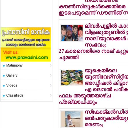
നിയന്ത്രണം?
കൗണ്‍സിലുകള്‍ക്കെതിരെ
ഇടപെടുമെന്ന് ഡൗണിങ് സ്ട്രീ
ലിവര്‍പൂളില്‍ കാര്
വിളക്കുതൂണില്‍ ഇട
നാല് യുവാക്കള്‍ മ
സംഭവം;
27കാരനെതിരെ നാല് കുറ്റങ്
ചുമത്തി
Matrimony
യുകെയിലെ
Gallery
യൂണിവേഴ്‌സിറ്റിയ
അഡ്മിഷന്‍ കിട്ടാ
Videos
എ ലെവല്‍ പരീക്
ഫലം അടുത്തയാഴ്ച
Classifieds
പ്രഖ്യാപിക്കും
സ്‌കോട്ലന്‍ഡില്
ഒന്‍പതുകാരിയു
മരണം;