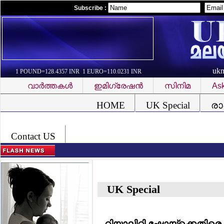
Subscribe :
uk
1 POUND=128.4357 INR 1 EURO=110.0231 INR
വാര്‍ത്തകള്‍
ഇമിഗ്രേഷന്‍
സിനിമ
Ask
Font Problem
HOME
UK Special
രാ
Contact US
UK Special
റിയാലിറ്റി ഷോയ്‌ക്കെതി