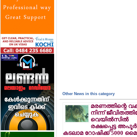
Other News in this category
മരണത്തിന്റെ വക്ക
നിന്ന് ജീവിതത്തില
വെയില്‍സില്‍
രക്ഷപ്പെട്ട അപൂര്
കടലാമ റോഷിക്ക് 5000 മൈല