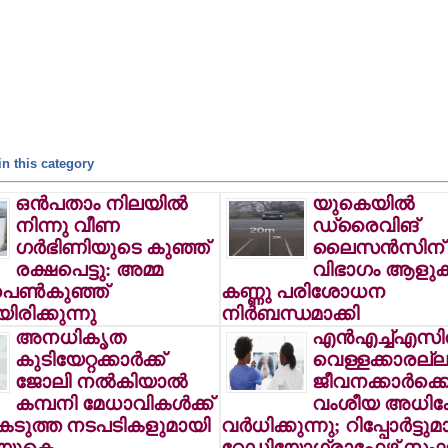
n this category
ഒന്‍പതാം നിലയില്‍
യുകെയില്‍
നിന്നു വീണ
ഡ്രൈവിങ്
ഗര്‍ഭിണിയുടെ കുഞ്ഞ്
ലൈസന്‍സിന് 
രക്ഷപെട്ടു: അമ്മ
വിഭാഗം ആളുകള്
 പെണ്‍കുഞ്ഞ്
കണ്ണു പരിശോധന
രിക്കുന്നു
നിര്‍ബന്ധമാക്കി
അനധികൃത
എന്‍എച്ച്എസില
കുടിയേറ്റക്കാര്‍ക്ക്
വെള്ളക്കാരല്ല
ജോലി നല്‍കിയാല്‍
ജീവനക്കാര്‍ക്
കമ്പനി മേധാവികള്‍ക്ക്
വംശീയ അധിക്
 കടുത്ത നടപടികളുമായി
വര്‍ധിക്കുന്നു; റിപ്പോര്‍ട്ടു
 യുകെ
റേഡിയോഗ്രാഫേഴ്സ് സ