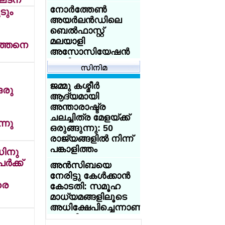
മണ്ണിടിച്ചില്‍, ഉരുള്‍
എയ്ഡന് കിരീടം,
നോര്‍ത്തേണ്‍
ടും
പൊട്ടല്‍: 3 മരണം
എയ്ഞ്ചലിന് രണ്ടാം
അയര്‍ലന്‍ഡിലെ
സ്ഥാനം
വി. കുഞ്ഞികൃഷ്ണന്റെ
ബെല്‍ഫാസ്റ്റ്
തിരഞ്ഞെടുപ്പ്
മലയാളി
ുത്തനെ
വിജയം റദ്ദാക്കണം:
അസോസിയേഷന്‍
ടി.ഐ. മധുസൂദനന്‍
പുതിയ
ഹൈക്കോടതിയില്‍
എക്സിക്യൂട്ടീവ്
ഹര്‍ജി നല്‍കി
കമ്മിറ്റിയെ
ജമ്മു കശ്മീര്‍
ഒരു
തിരഞ്ഞെടുത്തു.
ആദ്യമായി
ശക്തമായ കാറ്റും
അന്താരാഷ്ട്ര
മഴയും:
യുക്മ റീജിയണല്‍
ചലച്ചിത്ര മേളയ്ക്ക്
കേരളത്തിലെ 3
കായികമേളകള്‍ക്ക്
്നു
ഒരുങ്ങുന്നു: 50
ജില്ലകളില്‍
പരിസമാപ്തി; ദേശീയ
രാജ്യങ്ങളില്‍ നിന്ന്
സ്‌കൂളുകള്‍ക്ക്
കായിക മാമാങ്കം
പങ്കാളിത്തം
നാളെ (31/ വെള്ളി)
ഡിനു
ജൂണ്‍ 20 ന്
അവധി
‍ക്ക്
ബര്‍മിംഗ്ഹാമില്‍
അന്‍സിബയെ
നേരിട്ടു കേള്‍ക്കാന്‍
കോക്ക്‌റോച്ച് ജനതാ
യുക്മ - ഡോ
രെ
കോടതി: സമൂഹ
പാര്‍ട്ടി' നേതാവ്
സൈമണ്‍സ്
മാധ്യമങ്ങളിലൂടെ
അഭിജിത്തിന്
അക്കാദമി നോര്‍ത്ത്
അധിക്ഷേപിച്ചെന്നാണു
വിവാഹ
വെസ്റ്റ്
പരാതി
ആലോചനകളുടെ
കായികമേളക്ക്