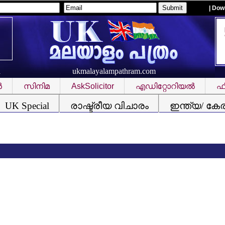
| Dow
ukmalayalampathram.com
R
‍
സിനിമ
AskSolicitor
എഡിറ്റോറിയല്‍
ഫീ
UK Special
രാഷ്ട്രീയ വിചാരം
ഇന്ത്യ/ കേ
കനത