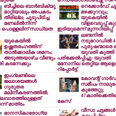
ബീച്ചിലെ ബാര്‍ബിക്യൂ
റെക്കോര്‍ഡ് ചൂ
മാറ്റിയാലും അപകടം
മഴക്കുറവും;
തീരില്ല; ചൂടുപിടിച്ച
യുകെയില്‍
മണലില്‍നിന്ന്
വിളവെടുപ്പ് ക
 പൊള്ളലിന് സാധ്യത
ഇടിയുമെന്ന് മുന്നറിയിപ്പ്
ലണ്ടനില്‍
യുകെയില്‍
നടുറോഡില്‍ 4
ഉഷ്ണതരംഗത്തിന്
പുരുഷന്മാരെ 
താല്‍ക്കാലിക ശമനം;
യുവതി കുത്തി
അടുത്തയാഴ്ച വീണ്ടും
പരിക്കേല്‍പ്പിച്ചു: യുവതി
ി കടന്നേക്കും
മനോനില തെറ്റിയ ആളെന
റിപ്പോര്‍ട്ട്
ഇംഗ്ലണ്ടിലെ
കോവന്റ് ഗാര്‍
ജലാശയങ്ങള്‍
സമീപം നാലുപേര്
ഗുരുതര
കുത്തേറ്റു;
മലിനീകരണത്തില്‍;
47കാരിക്കെതി
ലവാരത്തിലുള്ളത്
കേസ്
ന് മാത്രം
വീസാ ചട്ടങ്ങള്‍
മാനസികാരോഗ്യ
കടുപ്പിച്ചിട്ടും