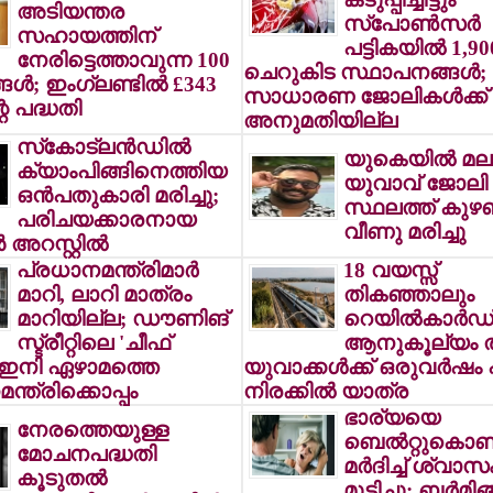
അടിയന്തര
സ്‌പോണ്‍സര്‍
സഹായത്തിന്
പട്ടികയില്‍ 1,90
നേരിട്ടെത്താവുന്ന 100
ചെറുകിട സ്ഥാപനങ്ങള്‍;
്ങള്‍; ഇംഗ്ലണ്ടില്‍ £343
സാധാരണ ജോലികള്‍ക്ക്
െ പദ്ധതി
അനുമതിയില്ല
സ്‌കോട്ലന്‍ഡില്‍
യുകെയില്‍ മല
ക്യാംപിങ്ങിനെത്തിയ
യുവാവ് ജോലി
ഒന്‍പതുകാരി മരിച്ചു;
സ്ഥലത്ത് കുഴ
പരിചയക്കാരനായ
വീണു മരിച്ചു
 അറസ്റ്റില്‍
പ്രധാനമന്ത്രിമാര്‍
18 വയസ്സ്
മാറി, ലാറി മാത്രം
തികഞ്ഞാലും
മാറിയില്ല; ഡൗണിങ്
റെയില്‍കാര്‍ഡ
സ്ട്രീറ്റിലെ 'ചീഫ്
ആനുകൂല്യം ത
' ഇനി ഏഴാമത്തെ
യുവാക്കള്‍ക്ക് ഒരുവര്‍ഷ
ന്ത്രിക്കൊപ്പം
നിരക്കില്‍ യാത്ര
ഭാര്യയെ
നേരത്തെയുള്ള
ബെല്‍റ്റുകൊണ്ട
മോചനപദ്ധതി
മര്‍ദിച്ച് ശ്വാസ
കൂടുതല്‍
മുട്ടിച്ചു; ബര്‍മിങ