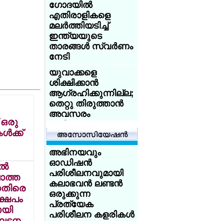
ഗോദയില്‍
ആസിഡ്
എതിരാളികളെ
ആക്രമണത്തെ
മലര്‍ത്തിയടിച്ച്
അതിജീവിച്ച
ഇന്ത്യയുടെ
ഇന്ത്യക്കാരിക്ക്
താരങ്ങള്‍ സ്വര്‍ണം
യുകെ
നേടി
യൂണിവേഴ്‌സിറ്റിയുടെ
സ്‌കോളര്‍ഷിപ്പ്
യുവാക്കളെ
ശിക്ഷിക്കാന്‍
യുകെയില്‍
ആഗ്രഹിക്കുന്നില്ല;
പഠിക്കുകയാണോ?
തെറ്റു തിരുത്താന്‍
18 വയസ്സായോ?
അവസരം
ട്രെയിന്‍ ടിക്കറ്റ് 50
ഒരു
നല്‍കണം:
ശതമാനം
‍ക്ക്
അധിക്ഷേപിച്ച
ഡിസ്‌കൗണ്ട്:
യുവാക്കളോട്
സേവര്‍ റെയില്‍
അഭിനയവും
ക്ഷമിച്ചു -
കാര്‍ഡ് നല്‍കാന്‍
ഓഡിഷന്‍
പ്രധാനമന്ത്രി
്‍
യുകെ
പരിശീലനവുമായി
ാത്ത
കേരളത്തില്‍ 14
കലാഭവന്‍ ലണ്ടന്‍
അയര്‍ലന്‍ഡിനായി
കെതിരെ
ജില്ലകളിലും
ഒരുക്കുന്ന
ചെസില്‍ തിളങ്ങി
ഷേപം
കര്‍ക്കടകത്തിലെ
പ്രത്യേക
മലയാളി
മായി
പെരുമഴ:
പരിശീലന കളരികള്‍
സഹോദരങ്ങള്‍;
ംഘടന