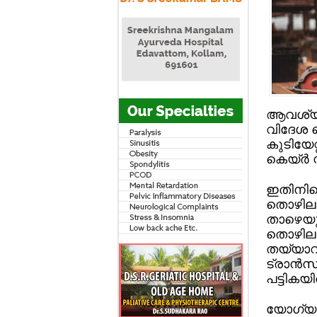
ആവശ്യമ
വിദേശ 
കുടിയേറ്
കെയ്ര്‍ 
ഇതിനിടെ
തൊഴിലാള
താഴെയു
തൊഴിലാളി
തയ്യാറാക
ട്രാന്‍സ
പട്ടികയില
യോഗ്യരാ