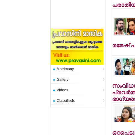
പരാതിയ
രമേഷ് 
Matrimony
Gallery
സംവിധാ
Videos
പ്രവര്‍
ഭാഗ്യരാ
Classifieds
ഒറ്റപ്പെട