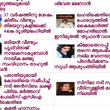
െടുത്തലുമായി
ശ്വേത മേനോന്‍
ിബ
37 വര്‍ഷത്തിനു ശേഷം
ലഹരിക്കെതിര
കിരീടം വീണ്ടും
പോരാട്ടത്തില്‍
തിയേറ്ററുകളിലേക്ക്;
കൈകോര്‍ത്ത്
4കെ ദൃശ്യഭംഗിയില്‍
മോഹല്‍ലാല്‍:
്
ഇനിമുതല്‍ 'തൂഫാന്‍ വാരി
ഒടിയന്‍ വീണ്ടും:
കീമോതെറാപ്പി 
പൃഥ്വിരാജ്
തന്നെ ആരംഭിക്
നായകനാകുമ്പോള്‍
നല്ല വേദനയുണ
നായിക മഞ്ജു
പ്രാര്‍ഥിക്കണം
‍: സംവിധാനം രാഹുല്‍
സുധി ആശുപത്രിയില്‍
ന്‍
പരാതിയുമായി
കോടതിയെ സമീപിച്ച്
സിനിമാ നടി സ
നടി അന്‍സിബ: ലക്ഷ്മി
വീടിനുള്ളില്‍ മര
പ്രിയ, ഭര്‍ത്താവ്
നിലയില്‍
, പോലീസ് എസ്‌ഐ
്‍ക്കെതിരേ
കമല്‍ ഹാസനും