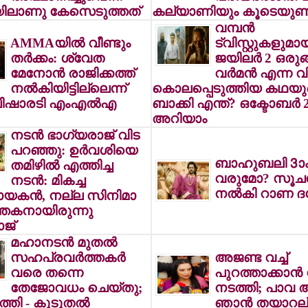
ിലാണു കേസെടുത്തത്
കല്യാണിയും കൂടെയുണ്ട
വമ്പന്‍
AMMAയില്‍ വീണ്ടും
ട്വിസ്റ്റുകളുമാ
തര്‍ക്കം: ശ്വേത
ജയിലര്‍ 2 ഒരുങ്
മേനോന്‍ രാജിക്കത്ത്
വര്‍മന്‍ എന്ന 
നല്‍കിയിട്ടില്ലെന്ന്
കൊലപ്പെടുത്തിയ കഥയു
പിഷാരടി എംഎല്‍എ
ബാക്കി എന്ത്? ഒക്ടോബര്‍ 
അറിയാം
നടന്‍ ഭാഗ്യരാജ് വിട
പറഞ്ഞു: ഉര്‍വശിയെ
ബാഹുബലി 3ാം
തമിഴില്‍ എത്തിച്ച
വരുമോ? സൂച
നടന്‍: മികച്ച
നല്‍കി റാണ ദഗ
യകന്‍, നല്ല സിനിമാ
ത്തകനായിരുന്നു
ജ്
മഹാനടന്‍ മുതല്‍
സഹപ്രവര്‍ത്തകര്‍
അജണ്ട വച്ച്
വരെ തന്നെ
പുറത്താക്കാന്‍
തേജോവധം ചെയ്തു;
നടത്തി; പാവ 
ുത്തി - കൂടുതല്‍
ഞാന്‍ തയാറല്