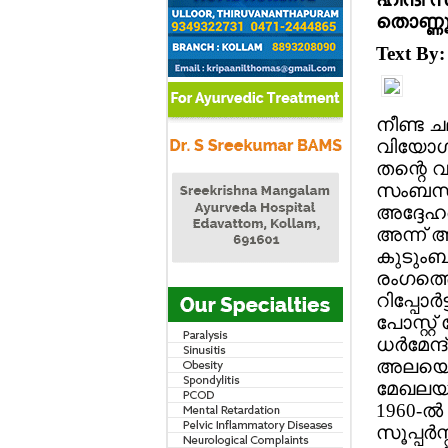
തൊണ്ണൂറ
Text By
നീണ്ട ച
വിയോഗം.
തന്റെ 
സംബന്ധ
അദ്ദേഹത
അന്ന് അ
കുടുംബ
രംഗത്തെ
റിപ്പോ
പോസ്റ്റ്
ധര്‍മേന
അലയൊലി
മേഖലയി
1960-ല്‍
സൂപ്പര്