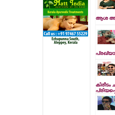
ആശ അരവ
പ്രഖ്യാപ
കിരീടം 
പ്രിയപ്പെ