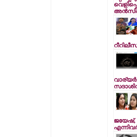
വെളിപ്പ
അന്‍സ
റീറിലീസ
വാര്യര്
സദാശിവ
ജയേഷ്
എന്നിവര