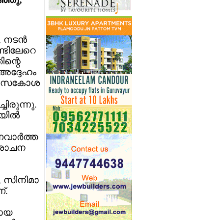
 നടന്‍
ാണ്ടിലേറെ
ിന്റെ
 അദ്ദേഹം
ശ്വാസകോശ
ചിരുന്നു.
യില്‍
വാര്‍ത്ത
ുശോചന
, സിനിമാ
്.
മായ