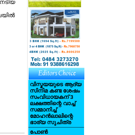
നേടിയ
യില്‍
വിസ്മയയുടെ ആദ്യ
സിനിമ കണ്ട ശേഷം
സംവിധായകന് 3
ലക്ഷത്തിന്റെ വാച്ച്
സമ്മാനിച്ച്
മോഹന്‍ലാലിന്റെ
ഭാര്യ സുചിത്ര
പോണ്‍