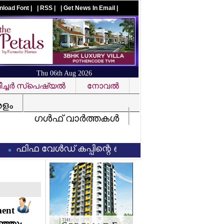
nload Font |
| RSS |
| Get News In Email |
Thu 06th Aug 2026
ച്ചര്‍ സ്‌പെഷ്യല്‍
നോവല്‍
Visit us on facebook
രളം
ഗള്‍ഫ് വാര്‍ത്തകള്‍
ഫിഫ വേള്‍ഡ് കപ്പിന്റെ ഓഹരി വില്‍ക്കാനുള്ള നീക്കം പ
ment
ഞ്ഞു;