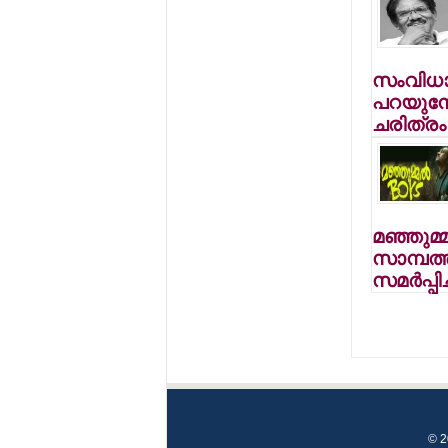
സംവിധാ
പറയുമ്പ
ചരിത്രം
മഞ്ഞുമ്
സാമ്പത്തി
സമര്‍പ്പിച
© 2