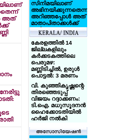
സിനിമയിലാണ്
യിലാണ്
അഭിനയിക്കുന്നതെന്ന്
തെന്ന്
അറിഞ്ഞപ്പോള്‍ അത്
‍ അത്
മാതാപിതാക്കള്‍ക്ക്
്ക്
വലിയ
്ണി
ആഘാതമായി:
സണ്ണി ലിയോണ്‍
കേരളത്തില്‍ 14
ജില്ലകളിലും
ആസിഡ്
കര്‍ക്കടകത്തിലെ
ആക്രമണത്തെ
പെരുമഴ:
അതിജീവിച്ച
മണ്ണിടിച്ചില്‍, ഉരുള്‍
ഇന്ത്യക്കാരിക്ക്
ാനം
പൊട്ടല്‍: 3 മരണം
യുകെ
യൂണിവേഴ്‌സിറ്റിയുടെ
വി. കുഞ്ഞികൃഷ്ണന്റെ
രിട്ടു
സ്‌കോളര്‍ഷിപ്പ്
തിരഞ്ഞെടുപ്പ്
ോടതി:
വിജയം റദ്ദാക്കണം:
യുകെയില്‍
ടി.ഐ. മധുസൂദനന്‍
പഠിക്കുകയാണോ?
ഹൈക്കോടതിയില്‍
ൂടെ
18 വയസ്സായോ?
ഹര്‍ജി നല്‍കി
രാതി
ട്രെയിന്‍ ടിക്കറ്റ് 50
ശതമാനം
ശക്തമായ കാറ്റും
ഡിസ്‌കൗണ്ട്:
മഴയും: