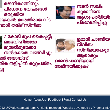
രജനീകാന്തിനും
നടന്‍ സലിം
പ്രധാന വേഷങ്ങള്‍
കുമാറിനെ
ഒരുക്കിയ
ആശുപത്രിയില
യകന്‍; ഭാരതിരാജ വിട
പ്രവേശിപ്പിച്ചു
ോള്‍ തമിഴ് സിനിമാ
7 കോടി രൂപ കൈപ്പറ്റി;
ഉമ്മന്‍ ചാണ്ടി
ലാഭവിഹിതമോ
ജീവിതം
മുതല്‍മുടക്കോ
സിനിമയാക്കുന്
നല്‍കാതെ വഞ്ചിച്ചു:
ആരാകും
മല്‍ ബോയ്‌സ്
ഉമ്മന്‍ചാണ്ടിയായി
ക തട്ടിപ്പില്‍ കുറ്റപത്രം
അഭിനയിക്കുക?
്ചു
Home
|
About Us
|
Feedback
|
Font
|
Contact Us
012 UKMalayalampathram, All rights reserved. Website developed by
Phoenix inf