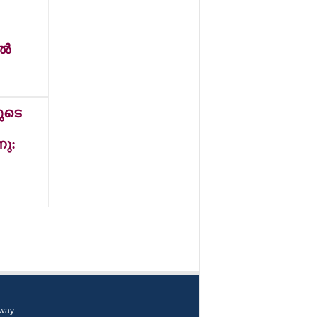
ചിത്രം 'മഹാരാജ
ഹോസ്റ്റലി'ന്റെ
രസകരമായ
്‍
ട്രെയ്ലര്‍
പുറത്തിറങ്ങി
യുടെ
നു:
oway