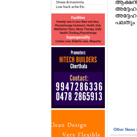
ആക്ഷന്‍
അദ്ദേഹം
അദ്ദേഹത
പലതും ഇ
Other News i