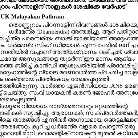
ാം പിറന്നാളിന് നാളുകള്‍ ശേഷിക്കേ വേര്‍പാട്
: UK Malayalam Pathram
തൊണ്ണൂറാം പിറന്നാളിന് ദിവസങ്ങള്‍ ശേഷിക്കെ,
ധര്‍മേന്ദ്ര (Dharmendra) അന്തരിച്ചു. ആറ് പതിറ്റ
ലച്ചിത്ര പാരമ്പര്യം ബാക്കിയാക്കിയാണ് അദ്ദേഹത്ത
 ധര്‍മേന്ദ്ര സിംഗ് ഡിയോള്‍ എന്ന പേരില്‍ ജനിച്ച
വസതിയില്‍ വച്ചാണ് അന്ത്യശ്വാസം വലിച്ചത്. 
മായ അസുഖങ്ങളെ തുടര്‍ന്ന് ഈ മാസം ആദ്യം
്തെ ബ്രീച്ച് കാന്‍ഡി ആശുപത്രിയില്‍ പ്രവേശിപ്പിച്
ദ്ദേഹത്തിന്റെ വ്യാജ മരണവാര്‍ത്ത പ്രചരിച്ച വേള
ം ശക്തമായ പ്രതിഷേധം രേഖപ്പെടുത്തി
ത്തിയിരുന്നു. വാര്‍ത്താ ഏജന്‍സിയായ IANS മരണ
ര്‍ട്ട് ചെയ്തു. സംവിധായകന്‍ കരണ്‍ ജോഹര്‍ അന
 രേഖപ്പെടുത്തി.
്ദ്രയുടെ വിയോഗം രാജ്യമെമ്പാടും ദുഃഖത്തിന്റെ
കള്‍ സൃഷ്ടിച്ചു. ആരാധകര്‍, സഹപ്രവര്‍ത്തകര്‍
ലെ താരങ്ങള്‍ എന്നിവര്‍ അഗാധമായ ഞെട്ടലിലാണ
 അരങ്ങേറ്റം കുറിച്ച ധര്‍മേന്ദ്ര വളരെ പെട്ടെന്ന് ഒരു
‍സ്റ്റാറായി മാറി. റൊമാന്റിക് നായകന്‍ മുതല്‍ കഠിന