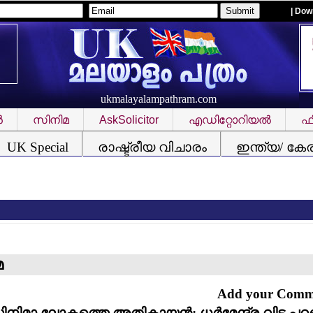
| Dow
ukmalayalampathram.com
‍
സിനിമ
AskSolicitor
എഡിറ്റോറിയല്‍
ഫീ
UK Special
രാഷ്ട്രീയ വിചാരം
ഇന്ത്യ/ കേ
മ
Add your Com
സിനിമാ ലോകത്തെ അതികായന്‍: ധര്‍മേന്ദ്ര വിട പറ