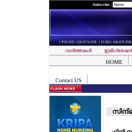
Subscribe :
1 POUND=128.0574 INR 1 EURO=109.878 INR
വാര്‍ത്തകള്‍
ഇമിഗ്രേഷന്
Font Problem
HOME
Contact US
സിനി
ഹിന്ദി 