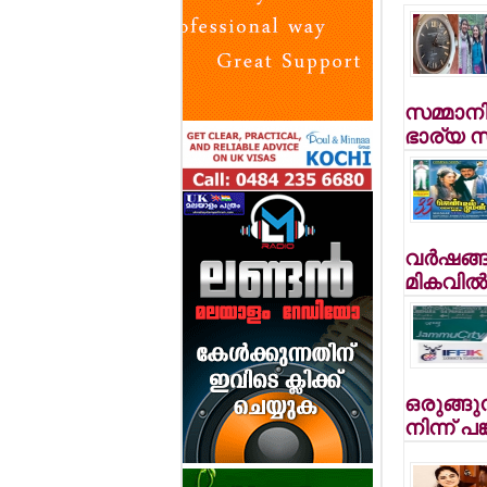
സമ്മാനി
ഭാര്യ 
വര്‍ഷങ്ങ
മികവില്‍
ഒരുങ്ങുന
നിന്ന് പങ