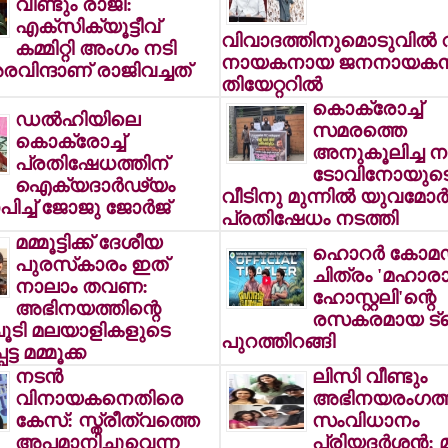
വീണ്ടും രാജി:
എക്‌സിക്യൂട്ടീവ്
വിവാദത്തിനുമൊടുവില്‍ 
കമ്മിറ്റി അംഗം നടി
നായകനായ ജനനായകന്
ിന്ദാണ് രാജിവച്ചത്
തിയേറ്ററില്‍
കൊക്രോച്ച്
ഡല്‍ഹിയിലെ
സമരത്തെ
കൊക്രോച്ച്
അനുകൂലിച്ച നട
പ്രതിഷേധത്തിന്
ടോവിനോയുട
ഐക്യദാര്‍ഢ്യം
വീടിനു മുന്നില്‍ യുവമോര്‍ച
ിച്ച് ജോജു ജോര്‍ജ്
പ്രതിഷേധം നടത്തി
മമ്മൂട്ടിക്ക് ദേശീയ
ഹൊറര്‍ കോമ
പുരസ്‌കാരം ഇത്
ചിത്രം 'മഹാര
നാലാം തവണ:
ഹോസ്റ്റലി'ന്റെ
അഭിനയത്തിന്റെ
രസകരമായ ട്രെ
ചൂടി മലയാളികളുടെ
പുറത്തിറങ്ങി
ട്ട മമ്മൂക്ക
നടന്‍
ലിസി വീണ്ടും
വിനായകനെതിരെ
അഭിനയരംഗത്ത
കേസ്: സ്ത്രീത്വത്തെ
സംവിധാനം
അപമാനിച്ചുവെന്ന
പ്രിയദര്‍ശന്‍: 