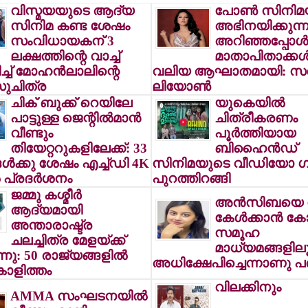
വിസ്മയയുടെ ആദ്യ
പോണ്‍ സിനിമ
സിനിമ കണ്ട ശേഷം
അഭിനയിക്കുന്ന
സംവിധായകന് 3
അറിഞ്ഞപ്പോള്
ലക്ഷത്തിന്റെ വാച്ച്
മാതാപിതാക്കള്‍ക
ച്ച് മോഹന്‍ലാലിന്റെ
വലിയ ആഘാതമായി: സണ
സുചിത്ര
ലിയോണ്‍
ചിക് ബുക്ക് റെയിലേ
യുകെയില്‍
പാട്ടുള്ള ജെന്റില്‍മാന്‍
ചിത്രീകരണം
വീണ്ടും
പൂര്‍ത്തിയായ
തിയേറ്ററുകളിലേക്ക്: 33
ബിഹൈന്‍ഡ്
ള്‍ക്കു ശേഷം എച്ച്ഡി 4K
സിനിമയുടെ വീഡിയോ ഗ
 പ്രദര്‍ശനം
പുറത്തിറങ്ങി
ജമ്മു കശ്മീര്‍
അന്‍സിബയെ നേ
ആദ്യമായി
കേള്‍ക്കാന്‍ ക
അന്താരാഷ്ട്ര
സമൂഹ
ചലച്ചിത്ര മേളയ്ക്ക്
മാധ്യമങ്ങളില
്നു: 50 രാജ്യങ്ങളില്‍
അധിക്ഷേപിച്ചെന്നാണു പ
്കാളിത്തം
വിലക്കിനും
AMMA സംഘടനയില്‍