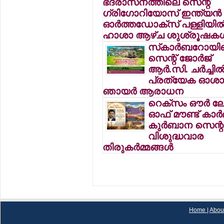
ഭദ്രാസനത്തിലെ സെന്റ്
ഗ്രിഗോറിയോസ് ഇന്ത്യന്‍
ഓര്‍ത്തഡോക്സ് പള്ളിയില്
ഹാശാ ആഴ്ച ശുശ്രൂഷകള്
സ്‌കാര്‍ബറോയി
സെന്റ് ജോര്‍ജ്
ആര്‍.സി. ചര്‍ച്ചില്
പ്രത്യേക ഓശ
ഞായര്‍ ആരാധന
റെക്സം ഔര്‍ ല
ഓഫ് മൗണ്ട് കാര്‍
കുര്‍ബാന സെന്ററ
വിശുദ്ധവാര
തിരുകര്‍മ്മങ്ങള്‍
Home
|
Abou