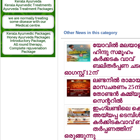
Other News in this category
യോവില്‍ മലയാള
ഹിന്ദു സമൂഹം
കര്‍ക്കടക വാവ്
ബലിതര്‍പ്പണ ചടങ
ഓഗസ്റ്റ് 12ന്
ലണ്ടനില്‍ രാമ
മാസചരണം 25ന
തോണ്ടന്‍ കമ്മ്യൂ
സെന്ററില്‍
ഇംഗ്ലണ്ടിലെ കെന
അയ്യപ്പ ടെമ്പിള്
കര്‍ക്കിടകവാവ് 
തര്‍പ്പണത്തിന്
ഒരുങ്ങുന്നു