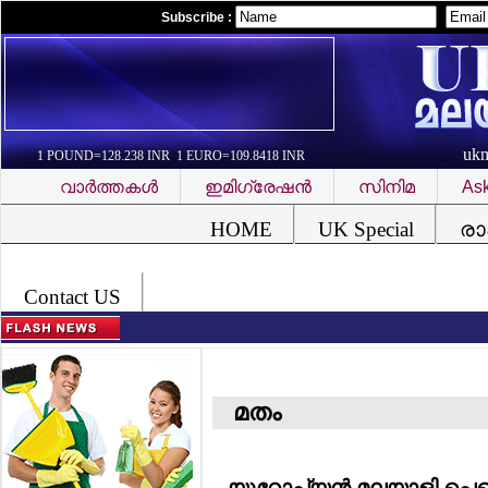
Subscribe :
uk
1 POUND=128.238 INR 1 EURO=109.8418 INR
വാര്‍ത്തകള്‍
ഇമിഗ്രേഷന്‍
സിനിമ
Ask
Font Problem
HOME
UK Special
രാ
Contact US
മതം
യൂറോപ്യന്‍ മലയാളി പെന്ത