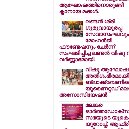
ആഘോഷത്തിനൊരുങ്ങി
ക്നാനായ മക്കള്‍.
ലണ്ടന്‍ ശ്രീ
ഗുരുവായൂരപ്പ
സേവാസംഘവും
മോഹന്‍ജി
ഫൗണ്ടേഷനും ചേര്‍ന്ന്
സംഘടിപ്പിച്ച ലണ്ടന്‍ വിഷു വ
വര്‍ണ്ണാഭമായി.
വിഷു ആഘോഷ
അതിഗംഭീരമാക്ക
ബ്ലാക്ക്ബേണി
യുണൈറ്റഡ് മല
അസോസിയേഷന്‍
മലങ്കര
ഓര്‍ത്തഡോക്സ
സഭയുടെ യുകെ
യൂറോപ്പ്, ആഫ്രി