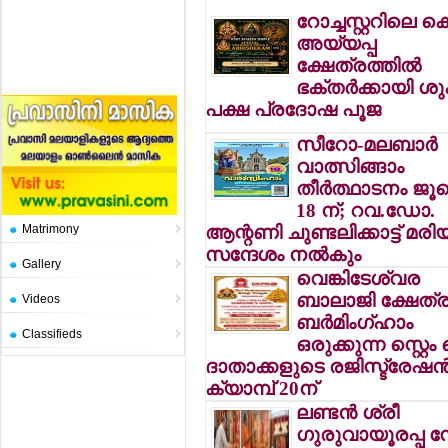
റോച്ചസ്റ്ററിലെ കെന
അയ്യപ്പ
ക്ഷേത്രത്തില്‍
ഭക്തര്‍ക്കായി ശ
പക്ഷ പ്രദോഷ പൂജ
സീറോ-മലബാര്‍
വാത്സിങ്ങാം
തീര്‍ത്ഥാടനം ജ
18 ന്; റവ.ഡോ.
Matrimony
ആന്റണി ചുണ്ടലിക്കാട്ട് മരിയ
സന്ദേശം നല്‍കും
Gallery
വെങ്കിടേശ്വര
ബാലാജി ക്ഷേത്ര
Videos
ബര്‍മിംഗ്ഹാം
Classifieds
ഒരുക്കുന്ന സ്റ്റെ
ദാതാക്കളുടെ രജിസ്ട്രേഷന്
ക്യാമ്പ് 20ന്
ലണ്ടന്‍ ശ്രീ
ഗുരുവായൂരപ്പ 