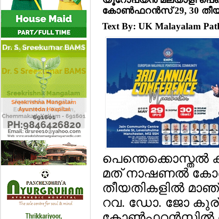
കോണ്‍ഫറന്‍സ് 29, 30 തീയത
Text By: UK Malayalam Pa
പെന്തെക്കൊസ്തല്‍ ക
മത് നാഷണല്‍ കോണ്
തീയതികളില്‍ മാഞ്ചസ്
റവ. ഡോ. ജോ കുര്
കോണ്‍ഫറന്‍സില്‍