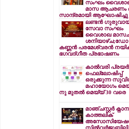
സംഘം വൈശാ
മാസ ആചരണം ഭ
സാന്ദ്രമായി ആഘോഷിച്ചു
ലണ്ടന്‍ ഗുരുവായ
സേവാ സംഘം
വൈശാഖ മാസ
ശനിയാഴ്ച;ഡോ
കണ്ണന്‍ പരമേശ്വരന്‍ നയിക്
ഭഗവദ്ഗീത പ്രഭാഷണം
കാല്‍വരി പ്രയര്‍
ഫെല്ലോഷിപ്പ്
ഒരുക്കുന്ന സു
മഹായോഗം മെയ്
നു മുതല്‍ മെയ്യ് 30 വരെ
മാഞ്ചസ്റ്റര്‍ ക്ന
കാത്തലിക്
അസോസിയേഷന
സില്‍വര്‍ജൂബിലി