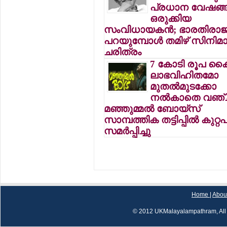
പ്രധാന വേഷങ്ങ
ഒരുക്കിയ
സംവിധായകന്‍; ഭാരതിരാജ
പറയുമ്പോള്‍ തമിഴ് സിനിമ
ചരിത്രം
7 കോടി രൂപ കൈപ്പ
ലാഭവിഹിതമോ
മുതല്‍മുടക്കോ
നല്‍കാതെ വഞ്ചി
മഞ്ഞുമ്മല്‍ ബോയ്‌സ്
സാമ്പത്തിക തട്ടിപ്പില്‍ കുറ്
സമര്‍പ്പിച്ചു
Home
|
Abou
© 2012 UKMalayalampathram, All 