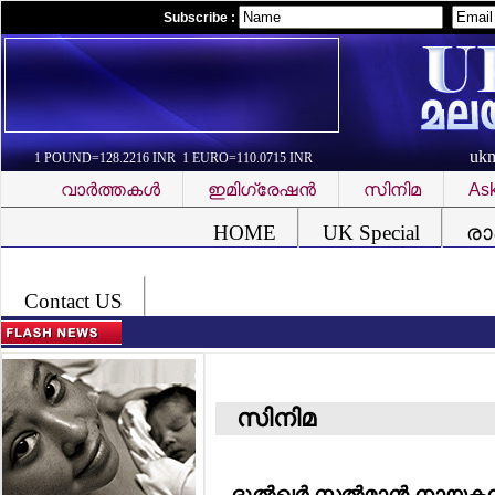
Subscribe :
uk
1 POUND=128.2216 INR 1 EURO=110.0715 INR
വാര്‍ത്തകള്‍
ഇമിഗ്രേഷന്‍
സിനിമ
Ask
Font Problem
HOME
UK Special
രാ
Contact US
സിനിമ
ദുല്‍ഖര്‍ സല്‍മാന്‍ നായ