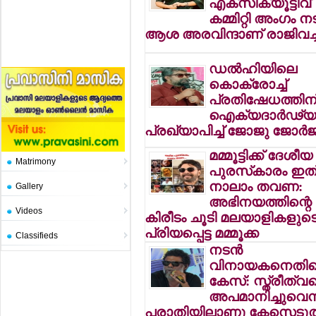
എക്‌സിക്യൂട്ടീവ്
കമ്മിറ്റി അംഗം ന
ആശ അരവിന്ദാണ് രാജിവച്
ഡല്‍ഹിയിലെ
കൊക്രോച്ച്
പ്രതിഷേധത്തിന
ഐക്യദാര്‍ഢ്യ
പ്രഖ്യാപിച്ച് ജോജു ജോര്‍ജ
മമ്മൂട്ടിക്ക് ദേശീയ
Matrimony
പുരസ്‌കാരം ഇത
നാലാം തവണ:
Gallery
അഭിനയത്തിന്റെ
Videos
കിരീടം ചൂടി മലയാളികളുട
പ്രിയപ്പെട്ട മമ്മൂക്ക
Classifieds
നടന്‍
വിനായകനെതി
കേസ്: സ്ത്രീത്വ
അപമാനിച്ചുവെന
പരാതിയിലാണു കേസെടുത