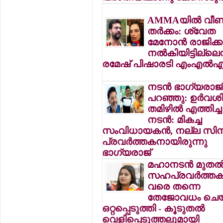
AMMAയില്‍ വീണ്
തര്‍ക്കം: ശ്വേത
മേനോന്‍ രാജിക്ക
നല്‍കിയിട്ടില്ലെന
രമേഷ് പിഷാരടി എംഎല്‍
നടന്‍ ഭാഗ്യരാജ്
പറഞ്ഞു: ഉര്‍വ
തമിഴില്‍ എത്തിച്ച
നടന്‍: മികച്ച
സംവിധായകന്‍, നല്ല സിന
പ്രവര്‍ത്തകനായിരുന്നു
ഭാഗ്യരാജ്
മഹാനടന്‍ മുതല്
സഹപ്രവര്‍ത്തകര
വരെ തന്നെ
തേജോവധം ചെയ
ഒറ്റപ്പെടുത്തി - കൂടുതല്‍
വെളിപ്പെടുത്തലുമായി