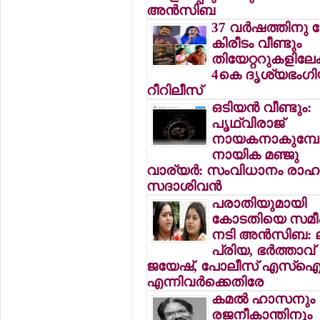
അന്‍സിബ
37 വര്‍ഷത്തിനു
കിരീടം വീണ്ടും
തിയേറ്ററുകളിലേക്
4കെ ദൃശ്യഭംഗിയ
റീറിലീസ്
ഒടിയന്‍ വീണ്ടും:
പൃഥ്വിരാജ്
നായകനാകുമ്പോ
നായിക മഞ്ജു
വാര്യര്‍: സംവിധാനം രാഹു
സദാശിവന്‍
പരാതിയുമായി
കോടതിയെ സമീപി
നടി അന്‍സിബ: ലക
പ്രിയ, ഭര്‍ത്താവ്
ജയേഷ്, പോലീസ് എസ്‌
എന്നിവര്‍ക്കെതിരേ
കമല്‍ ഹാസനും
രജനീകാന്തിനും