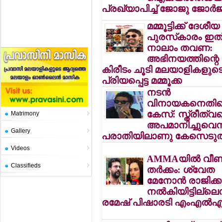
പ്രഖ്യാപിച്ച് ജോജു ജോര്‍ജ
മമ്മൂട്ടിക്ക് ദേശീയ
പുരസ്‌കാരം ഇത
നാലാം തവണ:
അഭിനയത്തിന്റെ
കിരീടം ചൂടി മലയാളികളുട
പ്രിയപ്പെട്ട മമ്മൂക്ക
നടന്‍
വിനായകനെതി
കേസ്: സ്ത്രീത്വ
Matrimony
അപമാനിച്ചുവെന
Gallery
പരാതിയിലാണു കേസെടുത
Videos
AMMAയില്‍ വീണ്
Classifieds
തര്‍ക്കം: ശ്വേത
മേനോന്‍ രാജിക്ക
നല്‍കിയിട്ടില്ലെന
രമേഷ് പിഷാരടി എംഎല്‍