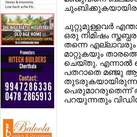
ചുംബിക്കുകയായിരു
ചുറ്റുമുള്ളവര്‍ എന
ഒരു നിമിഷം സ്തബ്ധ
തന്നെ എല്ലാവരും ച
മാറ്റുകയും താരത്
ചെയ്തു. എന്നാല്‍ പ
പതറാതെ മഞ്ജു ആ
തുടരുകയായിരുന്ന
പെരുമാറരുതെന്ന
പറയുന്നതും വിഡി