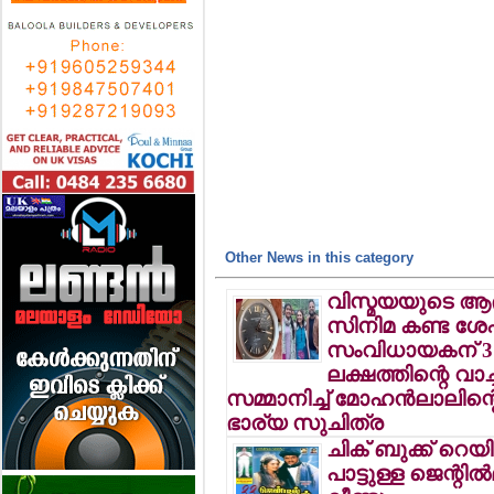
Other News in this category
വിസ്മയയുടെ ആ
സിനിമ കണ്ട ശേ
സംവിധായകന് 3
ലക്ഷത്തിന്റെ വാച്ച
സമ്മാനിച്ച് മോഹന്‍ലാലിന്റ
ഭാര്യ സുചിത്ര
ചിക് ബുക്ക് റെയ
പാട്ടുള്ള ജെന്റില്‍