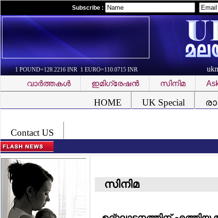
Subscribe :
uk
1 POUND=128.2216 INR 1 EURO=110.0715 INR
വാര്‍ത്തകള്‍
ഇമിഗ്രേഷന്‍
സിനിമ
Ask
Font Problem
HOME
UK Special
രാ
Contact US
സിനിമ
ഉദ്ഘാടനത്തിന് എത്തിയ മഞ