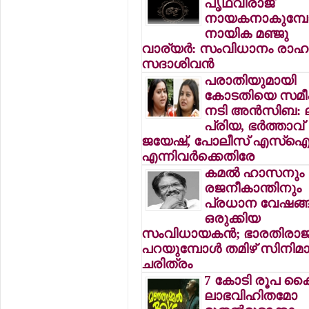
പൃഥ്വിരാജ്
നായകനാകുമ്പോ
നായിക മഞ്ജു
വാര്യര്‍: സംവിധാനം രാഹു
സദാശിവന്‍
പരാതിയുമായി
കോടതിയെ സമീപി
നടി അന്‍സിബ: ലക
പ്രിയ, ഭര്‍ത്താവ്
ജയേഷ്, പോലീസ് എസ്‌
എന്നിവര്‍ക്കെതിരേ
കമല്‍ ഹാസനും
രജനീകാന്തിനും
പ്രധാന വേഷങ്ങ
ഒരുക്കിയ
സംവിധായകന്‍; ഭാരതിരാജ
പറയുമ്പോള്‍ തമിഴ് സിനിമ
ചരിത്രം
7 കോടി രൂപ കൈപ്പ
ലാഭവിഹിതമോ