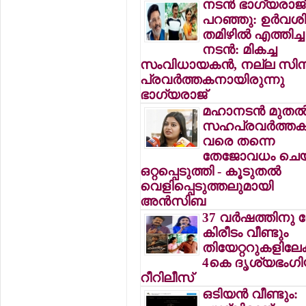
നടന്‍ ഭാഗ്യരാജ്
പറഞ്ഞു: ഉര്‍വ
തമിഴില്‍ എത്തിച്ച
നടന്‍: മികച്ച
സംവിധായകന്‍, നല്ല സിന
പ്രവര്‍ത്തകനായിരുന്നു
ഭാഗ്യരാജ്
മഹാനടന്‍ മുതല്
സഹപ്രവര്‍ത്തകര
വരെ തന്നെ
തേജോവധം ചെയ
ഒറ്റപ്പെടുത്തി - കൂടുതല്‍
വെളിപ്പെടുത്തലുമായി
അന്‍സിബ
37 വര്‍ഷത്തിനു
കിരീടം വീണ്ടും
തിയേറ്ററുകളിലേക്
4കെ ദൃശ്യഭംഗിയ
റീറിലീസ്
ഒടിയന്‍ വീണ്ടും: