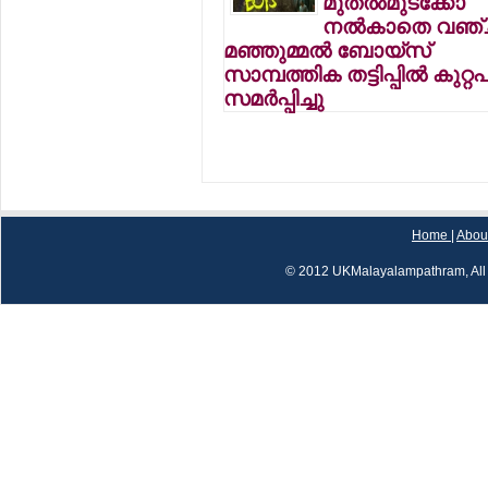
മുതല്‍മുടക്കോ
നല്‍കാതെ വഞ്ചി
മഞ്ഞുമ്മല്‍ ബോയ്‌സ്
സാമ്പത്തിക തട്ടിപ്പില്‍ കുറ്
സമര്‍പ്പിച്ചു
Home
|
Abou
© 2012 UKMalayalampathram, All 