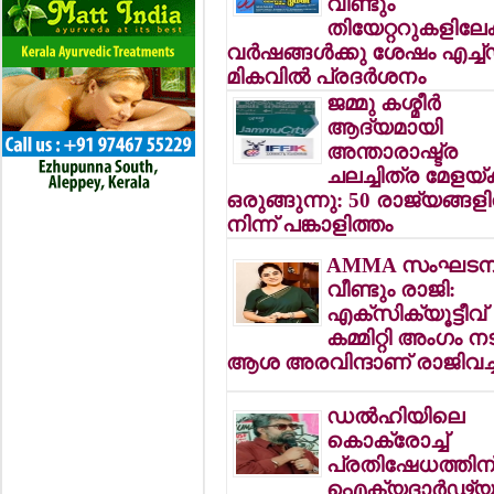
വീണ്ടും
തിയേറ്ററുകളിലേക്
വര്‍ഷങ്ങള്‍ക്കു ശേഷം എച്ച
മികവില്‍ പ്രദര്‍ശനം
ജമ്മു കശ്മീര്‍
ആദ്യമായി
അന്താരാഷ്ട്ര
ചലച്ചിത്ര മേളയ്ക്
ഒരുങ്ങുന്നു: 50 രാജ്യങ്ങളി
നിന്ന് പങ്കാളിത്തം
AMMA സംഘടനയ
വീണ്ടും രാജി:
എക്‌സിക്യൂട്ടീവ്
കമ്മിറ്റി അംഗം ന
ആശ അരവിന്ദാണ് രാജിവച്
ഡല്‍ഹിയിലെ
കൊക്രോച്ച്
പ്രതിഷേധത്തിന
ഐക്യദാര്‍ഢ്യ