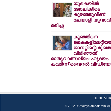
യുകെയില്‍
ജോലിക്കിടെ
കുഴഞ്ഞുവീണ്
മലയാളി യുവാവ്
മരിച്ചു
കുഞ്ഞിനെ
കൈകളിലേറ്റിയപ്
ജാനറ്റിന്റെ മുഖത്
വിരിഞ്ഞത്
മാതൃവാത്സല്യം; ഹൃദയം
കവര്‍ന്ന് വൈറല്‍ വിഡിയ
Home
|
Abou
© 2012 UKMalayalampathram, All 