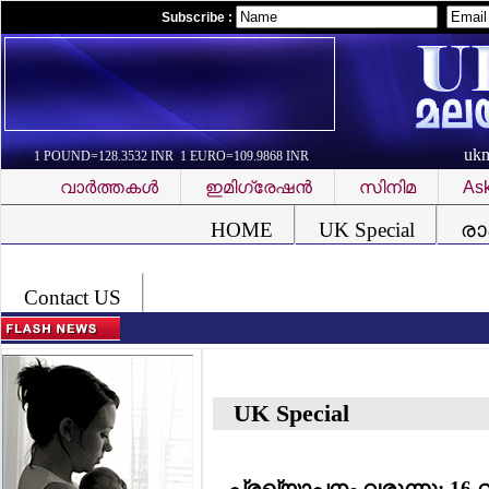
Subscribe :
uk
1 POUND=128.3532 INR 1 EURO=109.9868 INR
വാര്‍ത്തകള്‍
ഇമിഗ്രേഷന്‍
സിനിമ
Ask
Font Problem
HOME
UK Special
രാ
Contact US
UK Special
പ്രഖ്യാപനം വരുന്നു; 16 