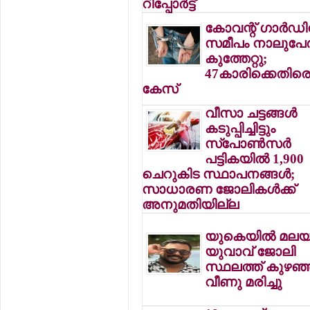
റിപ്പോര്‍ട്ട്
കോവന്റ് ഗാര്‍ഡ
സമീപം നാലുപേര്‍
കുത്തേറ്റു;
47കാരിക്കെതിര
കേസ്
വീസാ ചട്ടങ്ങള്‍
കടുപ്പിച്ചിട്ടും
സ്‌പോണ്‍സര്‍
പട്ടികയില്‍ 1,900
ചെറുകിട സ്ഥാപനങ്ങള്‍;
സാധാരണ ജോലികള്‍ക്ക്
അനുമതിയില്ല
യുകെയില്‍ മലയ
യുവാവ് ജോലി
സ്ഥലത്ത് കുഴഞ്
വീണു മരിച്ചു