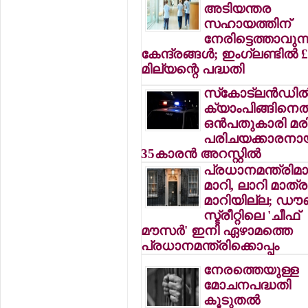
അടിയന്തര
സഹായത്തിന്
നേരിട്ടെത്താവുന്
കേന്ദ്രങ്ങള്‍; ഇംഗ്ലണ്ടില്‍ 
മില്യന്റെ പദ്ധതി
സ്‌കോട്ലന്‍ഡില്
ക്യാംപിങ്ങിനെത
ഒന്‍പതുകാരി മരിച
പരിചയക്കാരനാ
35കാരന്‍ അറസ്റ്റില്‍
പ്രധാനമന്ത്രിമാര
മാറി, ലാറി മാത്ര
മാറിയില്ല; ഡൗ
സ്ട്രീറ്റിലെ 'ചീഫ്
മൗസര്‍' ഇനി ഏഴാമത്തെ
പ്രധാനമന്ത്രിക്കൊപ്പം
നേരത്തെയുള്ള
മോചനപദ്ധതി
കൂടുതല്‍