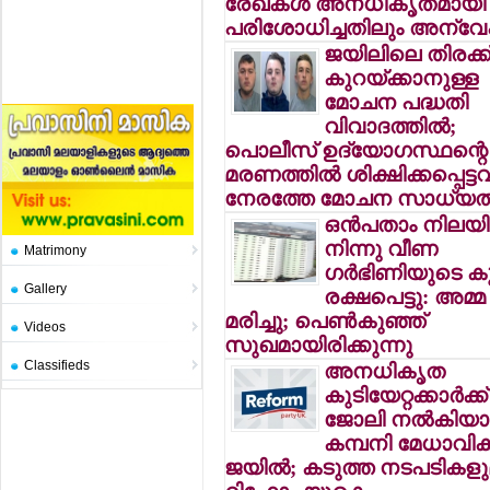
രേഖകള്‍ അനധികൃതമായി
പരിശോധിച്ചതിലും അന്
ജയിലിലെ തിരക്ക
കുറയ്ക്കാനുള്ള
മോചന പദ്ധതി
വിവാദത്തില്‍;
പൊലീസ് ഉദ്യോഗസ്ഥന്റെ
മരണത്തില്‍ ശിക്ഷിക്കപ്പെട്ടവര
നേരത്തേ മോചന സാധ്യ
ഒന്‍പതാം നിലയി
നിന്നു വീണ
Matrimony
ഗര്‍ഭിണിയുടെ ക
Gallery
രക്ഷപെട്ടു: അമ്മ
മരിച്ചു; പെണ്‍കുഞ്ഞ്
Videos
സുഖമായിരിക്കുന്നു
Classifieds
അനധികൃത
കുടിയേറ്റക്കാര്‍ക്ക്
ജോലി നല്‍കിയാല
കമ്പനി മേധാവികള്
ജയില്‍; കടുത്ത നടപടികള