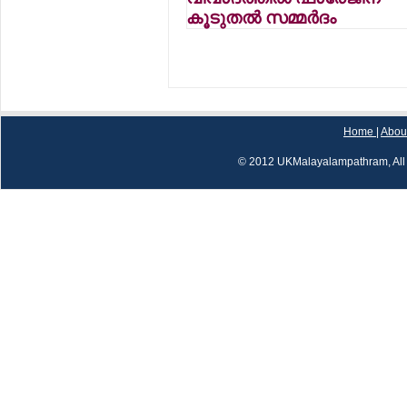
കൂടുതല്‍ സമ്മര്‍ദം
Home
|
Abou
© 2012 UKMalayalampathram, All 