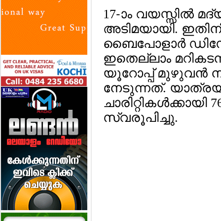
17-ാം വയസ്സില്‍ മദ
അടിമയായി. ഇതിനി
ബൈപോളാര്‍ ഡിസോര
ഇതെല്ലാം മറികടന്
യൂറോപ്പ് മുഴുവന്‍ നടന
നേടുന്നത്. യാത്രയി
ചാരിറ്റികള്‍ക്കായി 
സ്വരൂപിച്ചു.