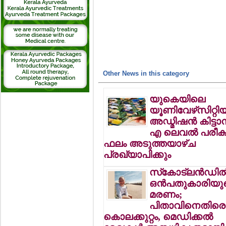
Other News in this category
യുകെയിലെ
യൂണിവേഴ്‌സിറ്റിയ
അഡ്മിഷന്‍ കിട്ടാ
എ ലെവല്‍ പരീക്
ഫലം അടുത്തയാഴ്ച
പ്രഖ്യാപിക്കും
സ്‌കോട്ലന്‍ഡില്
ഒന്‍പതുകാരിയു
മരണം;
പിതാവിനെതിരെ
കൊലക്കുറ്റം, മെഡിക്കല്‍