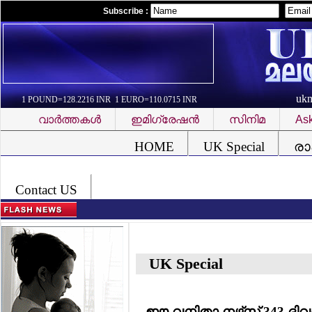
Subscribe :
uk
1 POUND=128.2216 INR 1 EURO=110.0715 INR
വാര്‍ത്തകള്‍
ഇമിഗ്രേഷന്‍
സിനിമ
Ask
Font Problem
HOME
UK Special
രാ
Contact US
UK Special
ഈ വനിതാ നഴ്‌സ് 343 ദിവസം