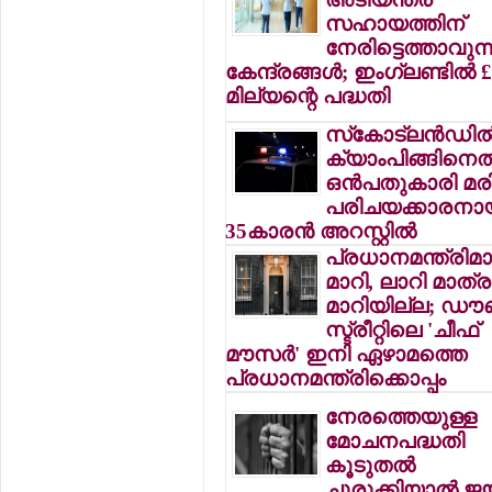
സഹായത്തിന്
നേരിട്ടെത്താവുന്
കേന്ദ്രങ്ങള്‍; ഇംഗ്ലണ്ടില്‍ 
മില്യന്റെ പദ്ധതി
സ്‌കോട്ലന്‍ഡില്
ക്യാംപിങ്ങിനെത
ഒന്‍പതുകാരി മരിച
പരിചയക്കാരനാ
35കാരന്‍ അറസ്റ്റില്‍
പ്രധാനമന്ത്രിമാര
മാറി, ലാറി മാത്ര
മാറിയില്ല; ഡൗ
സ്ട്രീറ്റിലെ 'ചീഫ്
മൗസര്‍' ഇനി ഏഴാമത്തെ
പ്രധാനമന്ത്രിക്കൊപ്പം
നേരത്തെയുള്ള
മോചനപദ്ധതി
കൂടുതല്‍
ചുരുക്കിയാല്‍ ജയ