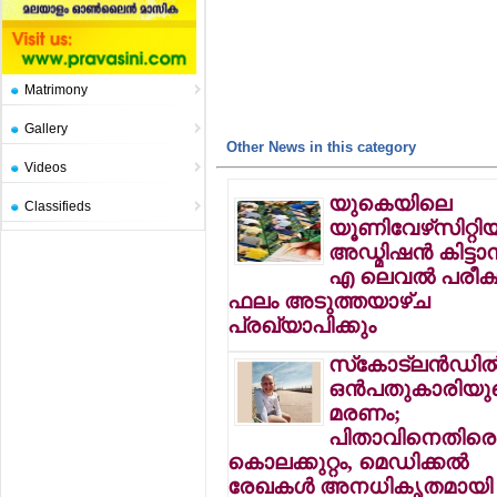
Matrimony
Gallery
Other News in this category
Videos
യുകെയിലെ
Classifieds
യൂണിവേഴ്‌സിറ്റിയ
അഡ്മിഷന്‍ കിട്ടാ
എ ലെവല്‍ പരീക്
ഫലം അടുത്തയാഴ്ച
പ്രഖ്യാപിക്കും
സ്‌കോട്ലന്‍ഡില്
ഒന്‍പതുകാരിയു
മരണം;
പിതാവിനെതിരെ
കൊലക്കുറ്റം, മെഡിക്കല്‍
രേഖകള്‍ അനധികൃതമായി