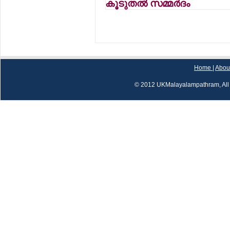
കൂടുതല്‍ സമ്മര്‍ദം
Home
|
Abou
© 2012 UKMalayalampathram, All 