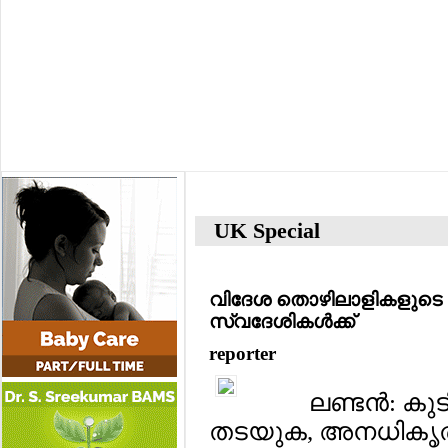
UK Special
വിദേശ തൊഴിലാളികളുടെ ന
സ്വദേശികള്‍ക്ക്
reporter
ലണ്ടന്‍: ക
തടയുക, അനധികൃത