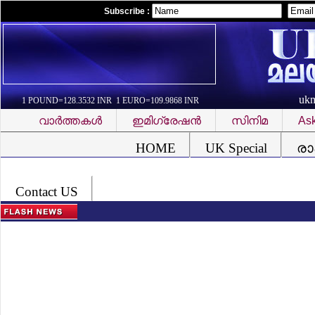
Subscribe :
uk
1 POUND=128.3532 INR 1 EURO=109.9868 INR
വാര്‍ത്തകള്‍
ഇമിഗ്രേഷന്‍
സിനിമ
Ask
Font Problem
HOME
UK Special
രാ
Contact US