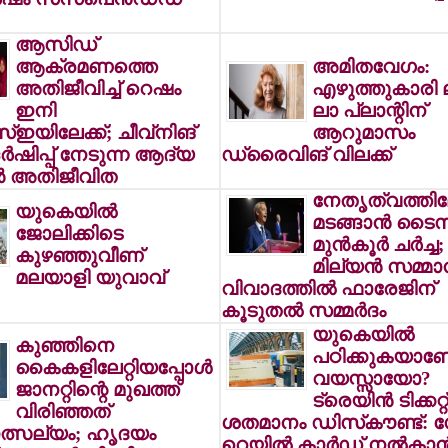
ആസിഡ്
ആക്രമണത്തെ
അമിതവേഗം:
അതിജീവിച്ച് റെഷം
എഴുത്തുകാരി 
ഇനി
ലാ പ്ലാന്റിന്
ഇയിലേക്ക്; ചീവ്‌നിങ്
ആറുമാസം
്‍ഷിപ്പ് നേടുന്ന ആദ്യ
ഡ്രൈവിങ് വിലക്ക്
്‍ അതിജീവിത
നേതൃത്വത്തിലേ
യുകെയില്‍
മടങ്ങാന്‍ ടൈ
ജോലിക്കിടെ
മുന്‍കൂര്‍ ചര്‍ച്ച;
കുഴഞ്ഞുവീണ്
മില്യന്‍ സമ്മ
മലയാളി യുവാവ്
വിവാദത്തില്‍ ഫാരേജിന്
കൂടുതല്‍ സമ്മര്‍ദം
യുകെയില്‍
കുഞ്ഞിനെ
പഠിക്കുകയാണ
കൈകളിലേറ്റിയപ്പോള്‍
വയസ്സായോ?
ജാനറ്റിന്റെ മുഖത്ത്
ട്രെയിന്‍ ടിക്കറ്റ
വിരിഞ്ഞത്
ശതമാനം ഡിസ്‌കൗണ്ട്: സ
ത്സല്യം; ഹൃദയം
റെയില്‍ കാര്‍ഡ് നല്‍കാന്