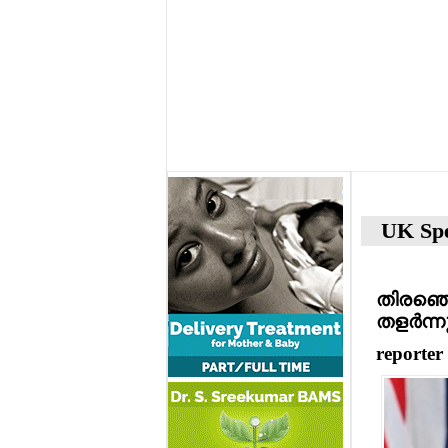
UK Spe
തിരഞ്ഞെട
തളര്‍ന്ന
reporter