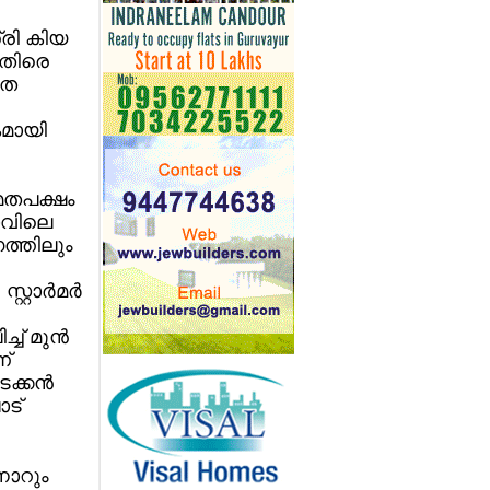
്രി കിയ
നെതിരെ
മത
മായി
മതപക്ഷം
രാവിലെ
ത്തിലും
റ്റാര്‍മര്‍
ച് മുന്‍
്
്കന്‍
ാട്
നാറും