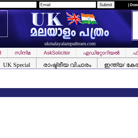
| Dow
ukmalayalampathram.com
‍
സിനിമ
AskSolicitor
എഡിറ്റോറിയല്‍
ഫീ
UK Special
രാഷ്ട്രീയ വിചാരം
ഇന്ത്യ/ കേ
വിസ