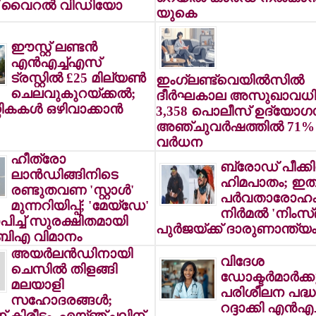
ന് വൈറല്‍ വിഡിയോ
യുകെ
ഈസ്റ്റ് ലണ്ടന്‍
എന്‍എച്ച്എസ്
ട്രസ്റ്റില്‍ £25 മില്യണ്‍
ഇംഗ്ലണ്ട്‌വെയില്‍സില്‍
ചെലവുകുറയ്ക്കല്‍;
ദീര്‍ഘകാല അസുഖാവധിയ
ികകള്‍ ഒഴിവാക്കാന്‍
3,358 പൊലീസ് ഉദ്യോഗസ്
അഞ്ചുവര്‍ഷത്തില്‍ 71%
വര്‍ധന
ഹീത്രോ
ബ്രോഡ് പീക്കി
ലാന്‍ഡിങ്ങിനിടെ
ഹിമപാതം; ഇ
രണ്ടുതവണ 'സ്റ്റാള്‍'
പര്‍വതാരോഹക
മുന്നറിയിപ്പ്; 'മേയ്ഡേ'
നിര്‍മല്‍ 'നിംസ്
പിച്ച് സുരക്ഷിതമായി
പുര്‍ജയ്ക്ക് ദാരുണാന്ത്യ
 ബിഎ വിമാനം
അയര്‍ലന്‍ഡിനായി
വിദേശ
ചെസില്‍ തിളങ്ങി
ഡോക്ടര്‍മാര്‍ക്ക
മലയാളി
പരിശീലന പദ്ധ
സഹോദരങ്ങള്‍;
റദ്ദാക്കി എന്‍എ
 കിരീടം, എയ്ഞ്ചലിന്