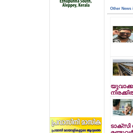
Other News i
യുവാക്കള
നിരക്കില
ടാക്‌സി 
രണ്ടുവര