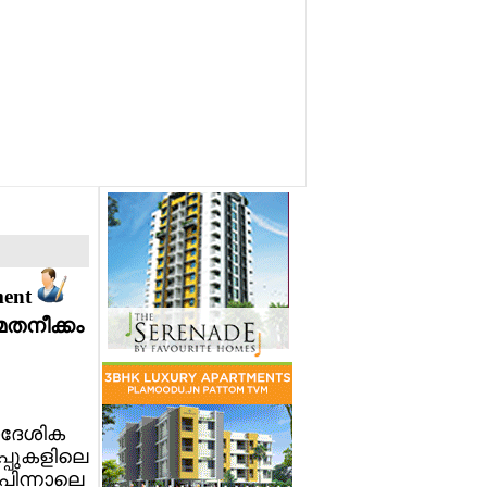
ment
ിമതനീക്കം
രാദേശിക
്പുകളിലെ
ു പിന്നാലെ