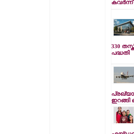
കവര്‍ന്
330 തസ്ത
പദ്ധതി
പ്രഖ്യാ
ഇറങ്ങി
എയ്ഡന്