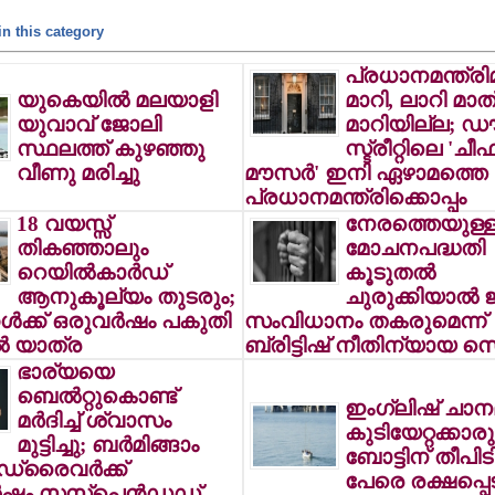
n this category
പ്രധാനമന്ത്രിമ
യുകെയില്‍ മലയാളി
മാറി, ലാറി മാത
യുവാവ് ജോലി
മാറിയില്ല; ഡ
സ്ഥലത്ത് കുഴഞ്ഞു
സ്ട്രീറ്റിലെ 'ചീഫ
വീണു മരിച്ചു
മൗസര്‍' ഇനി ഏഴാമത്തെ
പ്രധാനമന്ത്രിക്കൊപ്പം
18 വയസ്സ്
നേരത്തെയുള്
തികഞ്ഞാലും
മോചനപദ്ധതി
റെയില്‍കാര്‍ഡ്
കൂടുതല്‍
ആനുകൂല്യം തുടരും;
ചുരുക്കിയാല്‍ 
്‍ക്ക് ഒരുവര്‍ഷം പകുതി
സംവിധാനം തകരുമെന്ന്
്‍ യാത്ര
ബ്രിട്ടിഷ് നീതിന്യായ സെ
ഭാര്യയെ
ബെല്‍റ്റുകൊണ്ട്
ഇംഗ്ലിഷ് ചാനല
മര്‍ദിച്ച് ശ്വാസം
കുടിയേറ്റക്കാര
മുട്ടിച്ചു; ബര്‍മിങ്ങാം
ബോട്ടിന് തീപിടിച
ഡ്രൈവര്‍ക്ക്
പേരെ രക്ഷപ്പെട
്‍ഷം സസ്‌പെന്‍ഡഡ്