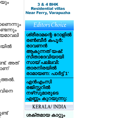
ായും
റാണെന്നും
ടെന്നും
ശ്രീരാമന്റെ റോളില്‍
 നിയമാവലി
രണ്‍ബീര്‍ കപൂര്‍:
രാവണന്‍
യില്‍
ആകുന്നത് യഷ്:
സീതാദേവിയായി
സായ് പല്ലവി:
ണ്ട്. അത്
താരനിരയില്‍
നാണ്
രാമായണ: പാര്‍ട്ട് 1'
ത്തല്‍.
എന്‍എംസി
രജിസ്റ്ററില്‍
താവിനെ
നഴ്‌സുമാരുടെ
എണ്ണം കുറയുന്നു:
അതായത്
യുകെയിലേക്ക്
ണ്ട്
വരാന്‍ നഴ്‌സുമാര്‍
ശക്തമായ കാറ്റും