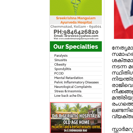
നേതൃമാ
സമാഹരി
ശക്തമായ
നടന്ന മ
സ്ഥിതിഗ
നിയന്ത്രണത
രാജിവെക
നീക്കങ്ങ
മന്ത്രി
രംഗത്തെ
ലണ്ടനില
വ്യക്തമ
സ്റ്റാര