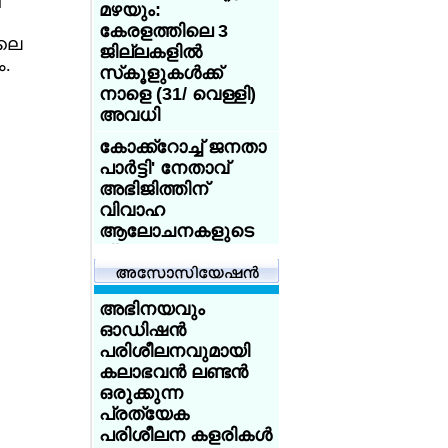
ി
ഇല്ലാവുകയാണോ
മഴയും:
?
കേരളത്തിലെ 3
ലെ
ജില്ലകളില്‍
ബാന്‍ഡ് 5
.
സ്‌കൂളുകള്‍ക്ക്
നഴ്‌സില്‍നിന്ന്
നാളെ (31/ വെള്ളി)
ന്യൂറോളജി ലീഡ്
അവധി
നഴ്‌സിലേക്ക്;
എന്‍എച്ച്എസില്‍
കോക്ക്‌റോച്ച് ജനതാ
അഭിമാനമായി
പാര്‍ട്ടി' നേതാവ്
ഷൈനി ബേസില്‍
അഭിജിത്തിന്
വിവാഹ
ആറുമാസത്തില്‍
ആലോചനകളുടെ
3.05 ലക്ഷം സ്ത്രീകള്‍;
പ്രളയം
സൗജന്യ
അടിയന്തര
ചെറുപ്പക്കാരിലേക്ക്
ഗര്‍ഭനിരോധന
ഇറങ്ങിച്ചെല്ലാന്‍
അഭിനയവും
പദ്ധതിക്ക് വന്‍
കേന്ദ്രത്തിലെ
ഓഡിഷന്‍
സ്വീകാര്യത
ബിജെപി മന്ത്രിമാര്‍
പരിശീലനവുമായി
ഇന്‍സ്റ്റഗ്രാമിലൂടെ
കലാഭവന്‍ ലണ്ടന്‍
കോക്ക്‌റോച്ച് ജനതാ
ഡിജിറ്റല്‍ പ്രചരണം
ഒരുക്കുന്ന
പാര്‍ട്ടി' നേതാവ്
ശക്തമാക്കി
പ്രത്യേക
അഭിജിത്തിന്
പരിശീലന കളരികള്‍
വിവാഹ
ടൂറിസ്റ്റ് കേന്ദ്രമായ