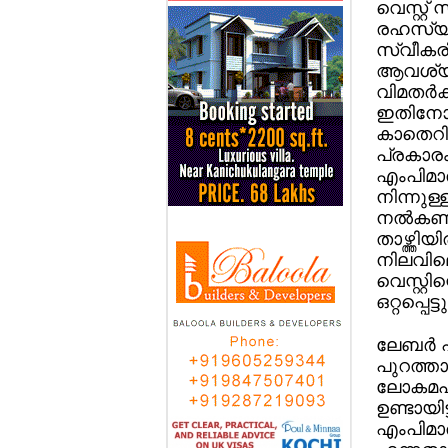
വെസ്റ്റ്
രഹസ്യമ
സ്വീകരിച
ആവശ്യപ്
വിമതര്‍
ഇതിനോടക
കാതെറിന്
പ്രകാരം
എംപിമാ
നിന്നുള്
നല്‍കണമ
താഴ്ത്തി
നിലവിലെ
വെസ്റ്റ
ഒറ്റപ്പെ
ലേബര്‍ 
പുറത്താ
ലോകമഹായ
ഉണ്ടായി
എംപിമാരു