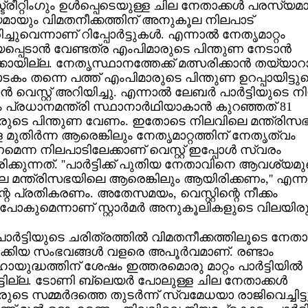
 സ്ട്രീറ്റിംഗും ഉള്‍പ്പെടെയുള്ള ചില നേതാക്കള്‍ പരസ്യമ
ായും വിമതനീക്കത്തിന് അനുകൂല നിലപാട്
്ചുവെന്നാണ് റിപ്പോര്‍ട്ടുകള്‍. എന്നാല്‍ നേതൃമാറ്റം
പെടാന്‍ വേണ്ടത്ര എംപിമാരുടെ പിന്തുണ നേടാന്‍
ക്കായില്ല. നേതൃസ്ഥാനത്തേക്ക് മത്സരിക്കാന്‍ തയ്യാ
ം തന്നെ പത്ത് എംപിമാരുടെ പിന്തുണ ഉറപ്പായിട്ടുണ്
‍ വെസ്റ്റ് അറിയിച്ചു. എന്നാല്‍ ലേബര്‍ പാര്‍ട്ടിയുടെ
 പ്രധാനമന്ത്രി സ്ഥാനാര്‍ഥിയാകാന്‍ കുറഞ്ഞത് 81
രുടെ പിന്തുണ വേണം. ഇതോടെ നിലവിലെ മന്ത്രിസഭ
ള മുതിര്‍ന്ന ആരെങ്കിലും നേതൃമാറ്റത്തിന് നേതൃത്വം
െന്ന നിലപാടിലേക്കാണ് വെസ്റ്റ് ഇപ്പോള്‍ സ്വരം
യിരിക്കുന്നത്. ''പാര്‍ട്ടിക്ക് പുതിയ നേതാവിനെ ആവശ്യമു
 മന്ത്രിസഭയിലെ ആരെങ്കിലും ആയിരിക്കണം,'' എന്
ിന്റെ പ്രതികരണം. അതേസമയം, വെസ്റ്റിന്റെ നീക്കം
ട്ടുപോകുമെന്നാണ് സ്റ്റാര്‍മര്‍ അനുകൂലികളുടെ വിലയിരു
പാര്‍ട്ടിയുടെ ചരിത്രത്തില്‍ വിമതനീക്കത്തിലൂടെ നേ
ക്കിയ സംഭവങ്ങള്‍ വളരെ അപൂര്‍വമാണ്. രണ്ടാം
ുദ്ധത്തിന് ശേഷം ഇത്തരമൊരു മാറ്റം പാര്‍ട്ടിയില്‍
ട്ടില്ല. ടോണി ബ്ലെയര്‍ പോലുള്ള ചില നേതാക്കള്‍
ടെ സമ്മര്‍ദത്തെ തുടര്‍ന്ന് സ്വമേധയാ രാജിവെച്ചിട്ടു