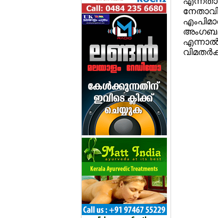
എന്നതാണ
നേതാവി
എംപിമാ
അംഗബലം
എന്നാല്
വിമതര്‍ക്