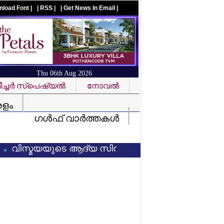
nload Font |
| RSS |
| Get News In Email |
Thu 06th Aug 2026
ച്ചര്‍ സ്‌പെഷ്യല്‍
നോവല്‍
Visit us on facebook
രളം
ഗള്‍ഫ് വാര്‍ത്തകള്‍
്മയയുടെ ആദ്യ സിനിമ കണ്ട ശേഷം സംവിധായകന് 3 ലക്ഷ