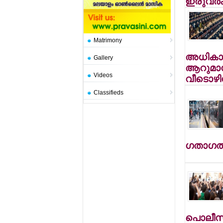
ഇരുവര്‍ക
Matrimony
അധികാര
Gallery
ആറുമാ
Videos
വീടൊഴി
Classifieds
ഗതാഗതം
പൊലീസ്