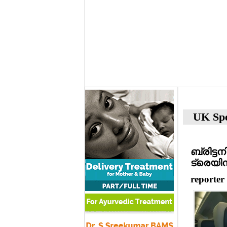
UK Spe
ബ്രിട്ട
ട്രെയി
reporter