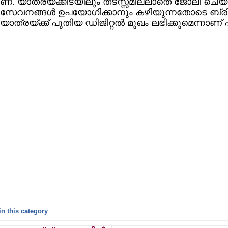
്. യാത്രയ്ക്കിടയിലും തടസ്സമില്ലാതെ ജോലി ചെയ
േവനങ്ങള്‍ ഉപയോഗിക്കാനും കഴിയുന്നതോടെ ബ്രിട്
യാത്രയ്ക്ക് പുതിയ ഡിജിറ്റല്‍ മുഖം ലഭിക്കുമെന്നാണ് 
n this category