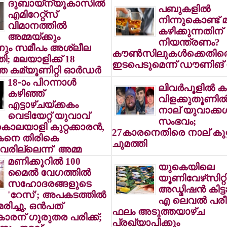
ദുബായ്‌ന്യൂകാസില്‍
പബുകളില്‍
എമിറേറ്റ്‌സ്
നിന്നുകൊണ്ട് 
വിമാനത്തില്‍
കഴിക്കുന്നതിന്
അമ്മയ്ക്കും
നിയന്ത്രണം?
നും സമീപം അശ്ലീല
കൗണ്‍സിലുകള്‍ക്കെതിര
ി; മലയാളിക്ക് 18
ഇടപെടുമെന്ന് ഡൗണിങ് സ്ട്
 കമ്യൂണിറ്റി ഓര്‍ഡര്‍
18-ാം പിറന്നാള്‍
ലിവര്‍പൂളില്‍ കാ
കഴിഞ്ഞ്
വിളക്കുതൂണില്‍ 
എട്ടാഴ്ചയ്ക്കകം
നാല് യുവാക്കള്‍
വെടിയേറ്റ് യുവാവ്
സംഭവം;
 കൊലയാളി കുറ്റക്കാരന്‍,
27കാരനെതിരെ നാല് കുറ്റ
മകനെ തിരികെ
ചുമത്തി
രില്ലെന്ന്' അമ്മ
മണിക്കൂറില്‍ 100
യുകെയിലെ
മൈല്‍ വേഗത്തില്‍
യൂണിവേഴ്‌സിറ്റി
സഹോദരങ്ങളുടെ
അഡ്മിഷന്‍ കിട്
'റേസ്'; അപകടത്തില്‍
എ ലെവല്‍ പരീ
രിച്ചു, ഒന്‍പത്
ഫലം അടുത്തയാഴ്ച
ാരന് ഗുരുതര പരിക്ക്;
പ്രഖ്യാപിക്കും