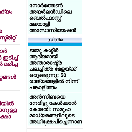
പരാമാര്‍ശം:
എയ്ഡന് കിരീടം,
നോര്‍ത്തേണ്‍
തമിഴ്‌നാട്
എയ്ഞ്ചലിന് രണ്ടാം
മദ്യം
അയര്‍ലന്‍ഡിലെ
പ്രതിപക്ഷ
സ്ഥാനം
ബെല്‍ഫാസ്റ്റ്
നേതാവിനെ അറസ്റ്റ്
മലയാളി
ചെയ്ത് പോലീസ്
അസോസിയേഷന്‍
െ
ഗ്ലാസ്‌ഗോയിലെ
പുതിയ
രീറ്റ്
ഗോദയില്‍
എക്സിക്യൂട്ടീവ്
എതിരാളികളെ
കമ്മിറ്റിയെ
ജമ്മു കശ്മീര്‍
ര്‍
മലര്‍ത്തിയടിച്ച്
തിരഞ്ഞെടുത്തു.
ആദ്യമായി
ഇടിച്ച്
ഇന്ത്യയുടെ
അന്താരാഷ്ട്ര
 മരിച്ച
യുക്മ റീജിയണല്‍
താരങ്ങള്‍ സ്വര്‍ണം
ചലച്ചിത്ര മേളയ്ക്ക്
കായികമേളകള്‍ക്ക്
നേടി
ഒരുങ്ങുന്നു: 50
ങ്ങള്‍
പരിസമാപ്തി; ദേശീയ
രാജ്യങ്ങളില്‍ നിന്ന്
യുവാക്കളെ
കായിക മാമാങ്കം
പങ്കാളിത്തം
ശിക്ഷിക്കാന്‍
ജൂണ്‍ 20 ന്
ആഗ്രഹിക്കുന്നില്ല;
ബര്‍മിംഗ്ഹാമില്‍
അന്‍സിബയെ
തെറ്റു തിരുത്താന്‍
നേരിട്ടു കേള്‍ക്കാന്‍
യില്‍
യുക്മ - ഡോ
അവസരം
കോടതി: സമൂഹ
ടാനുള്ള
സൈമണ്‍സ്
നല്‍കണം:
മാധ്യമങ്ങളിലൂടെ
ക്ഷാ
അക്കാദമി നോര്‍ത്ത്
അധിക്ഷേപിച്ച
അധിക്ഷേപിച്ചെന്നാണു
വെസ്റ്റ്
യുവാക്കളോട്
പരാതി
കായികമേളക്ക്
ക്ഷമിച്ചു -