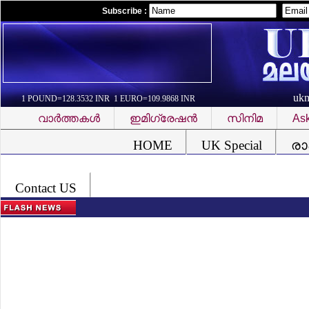
Subscribe :
uk
1 POUND=128.3532 INR 1 EURO=109.9868 INR
വാര്‍ത്തകള്‍
ഇമിഗ്രേഷന്‍
സിനിമ
Ask
Font Problem
HOME
UK Special
രാ
Contact US