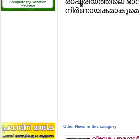
രാഷ്ട്രീയത്തിലെ ഭാ
നിര്‍ണായകമാകുമെന്
Other News in this category
വിദേശ പൗരന്മാര്‍ക