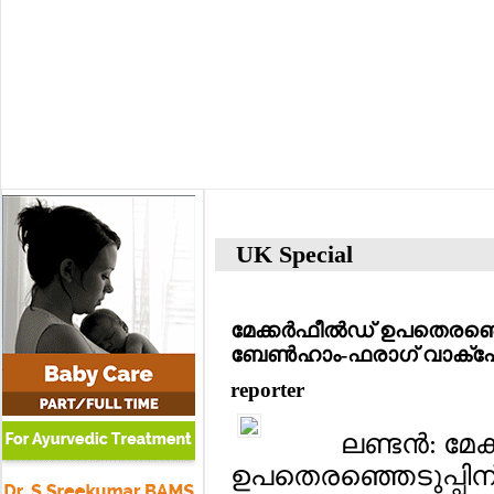
UK Special
മേക്കര്‍ഫീല്‍ഡ് ഉപതെരഞ്ഞ
ബേണ്‍ഹാം-ഫരാഗ് വാക്‌പോര
reporter
ലണ്ടന്‍: മേക
ഉപതെരഞ്ഞെടുപ്പിന് മ