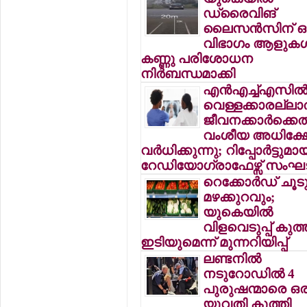
ഡ്രൈവിങ്
ലൈസന്‍സിന് ഒ
വിഭാഗം ആളുകള്‍
കണ്ണു പരിശോധന
നിര്‍ബന്ധമാക്കി
എന്‍എച്ച്എസില്
വെള്ളക്കാരല്ലാ
ജീവനക്കാര്‍ക്കെ
വംശീയ അധിക്ഷ
വര്‍ധിക്കുന്നു; റിപ്പോര്‍ട്ടുമാ
റേഡിയോഗ്രാഫേഴ്സ് സം
റെക്കോര്‍ഡ് ചൂട
മഴക്കുറവും;
യുകെയില്‍
വിളവെടുപ്പ് കു
ഇടിയുമെന്ന് മുന്നറിയിപ്പ്
ലണ്ടനില്‍
നടുറോഡില്‍ 4
പുരുഷന്മാരെ ഒര
യുവതി കുത്തി