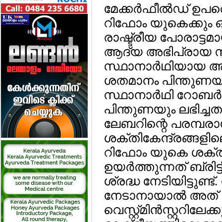
മേക്കര്‍ഫീല്‍ഡ് ഉപ
റിഫോം യുകെക്കും
രാഷ്ട്രീയ പോരാട്ടമ
ആദ്യ അഭിപ്രായ സര
സ്ഥാനാര്‍ഥിയായ ആ
ശതമാനം പിന്തുണയ
സ്ഥാനാര്‍ഥി റോബര്‍
പിന്തുണയും ലഭിച്ചതായ
ലേബറിന്റെ പരമ്പര
ശക്തികേന്ദ്രങ്ങളില
റിഫോം യുകെ ശക്ത
ഉയര്‍ത്തുന്നത് ബ്രിട
ശ്രദ്ധ നേടിയിട്ടുണ്
നേടാനായാല്‍ അത് അ
വെസ്റ്റ്മിന്‍സ്റ്ററില