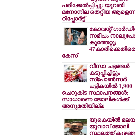
പരിക്കേല്‍പ്പിച്ചു: യുവതി
മനോനില തെറ്റിയ ആളെന്ന
റിപ്പോര്‍ട്ട്
കോവന്റ് ഗാര്‍ഡ
സമീപം നാലുപേര്‍
കുത്തേറ്റു;
47കാരിക്കെതിര
കേസ്
വീസാ ചട്ടങ്ങള്‍
കടുപ്പിച്ചിട്ടും
സ്‌പോണ്‍സര്‍
പട്ടികയില്‍ 1,900
ചെറുകിട സ്ഥാപനങ്ങള്‍;
സാധാരണ ജോലികള്‍ക്ക്
അനുമതിയില്ല
യുകെയില്‍ മലയ
യുവാവ് ജോലി
സ്ഥലത്ത് കുഴഞ്