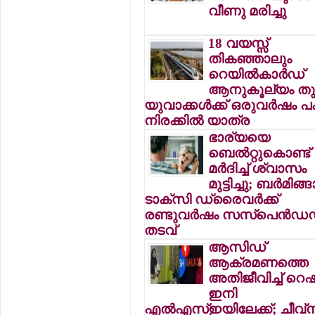
വീണു മരിച്ചു
18 വയസ്സ്
തികഞ്ഞാലും
റെയില്‍കാര്‍ഡ്
ആനുകൂല്യം തുട
യുവാക്കള്‍ക്ക് ഒരുവര്‍ഷം 
നിരക്കില്‍ യാത്ര
ഭാര്യയെ
ബെല്‍റ്റുകൊണ്ട്
മര്‍ദിച്ച് ശ്വാസം
മുട്ടിച്ചു; ബര്‍മിങ്ങ
ടാക്‌സി ഡ്രൈവര്‍ക്ക്
രണ്ടുവര്‍ഷം സസ്‌പെന്‍ഡ
തടവ്
ആസിഡ്
ആക്രമണത്തെ
അതിജീവിച്ച് റെ
ഇനി
എല്‍എസ്ഇയിലേക്ക്; ചീവ്‌ന