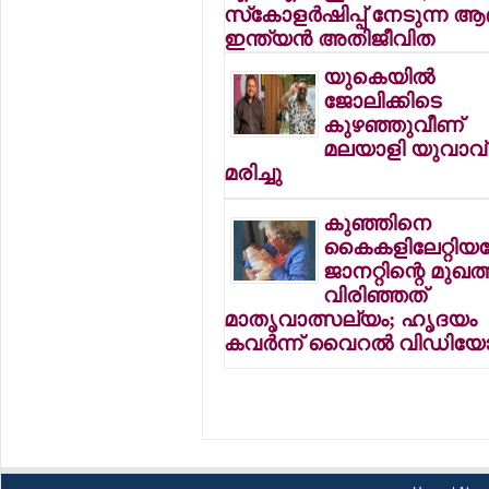
സ്‌കോളര്‍ഷിപ്പ് നേടുന്ന ആ
ഇന്ത്യന്‍ അതിജീവിത
യുകെയില്‍
ജോലിക്കിടെ
കുഴഞ്ഞുവീണ്
മലയാളി യുവാവ്
മരിച്ചു
കുഞ്ഞിനെ
കൈകളിലേറ്റിയപ്
ജാനറ്റിന്റെ മുഖത്
വിരിഞ്ഞത്
മാതൃവാത്സല്യം; ഹൃദയം
കവര്‍ന്ന് വൈറല്‍ വിഡിയ