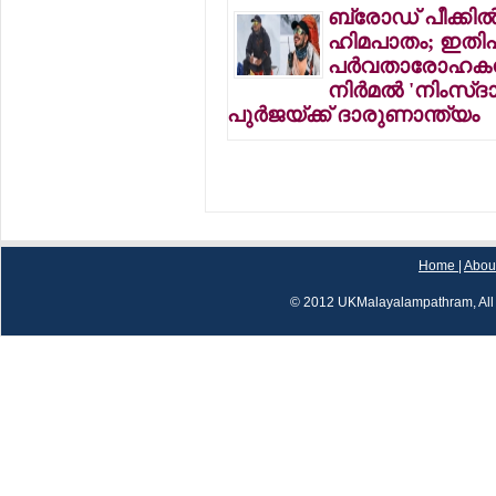
ബ്രോഡ് പീക്കില്
ഹിമപാതം; ഇത
പര്‍വതാരോഹകന
നിര്‍മല്‍ 'നിംസ്ദ
പുര്‍ജയ്ക്ക് ദാരുണാന്ത്യം
Home
|
Abou
© 2012 UKMalayalampathram, All 