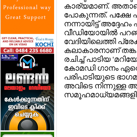
കാര്യമാണ്. അതാണ്
പോകുന്നത്. പക്ഷേ 
നന്നായിട്ട് അദ്ദേഹം പ
വീഡിയോയില്‍ പറഞ്ഞ
വേദിയിലെത്തി പ്രേ
കലാകാരനാണ് തങ്കച്
രചിച്ച് പാടിയ 'മറിയേട
കോമഡി ഗാനം ഏറെ ജ
പരിപാടിയുടെ ഭാഗമ
അവിടെ നിന്നുള്ള 
സമൂഹമാധ്യമങ്ങളിലൂട