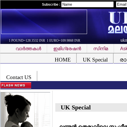
Subscribe :
uk
1 POUND=128.3532 INR 1 EURO=109.9868 INR
വാര്‍ത്തകള്‍
ഇമിഗ്രേഷന്‍
സിനിമ
Ask
Font Problem
HOME
UK Special
രാ
Contact US
UK Special
ലണ്ടന്‍ തെരുവിലെ സംഗീതക