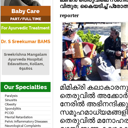
വിതുര; കൈയടിച്ച് പ്രോത്സ
reporter
മിമിക്രി കലാകാരനുമ
തെരുവില്‍ അക്കോര
നേരില്‍ അഭിനന്ദിക്
സമൂഹമാധ്യമങ്ങളില്
തെരുവില്‍ മനോഹരമ