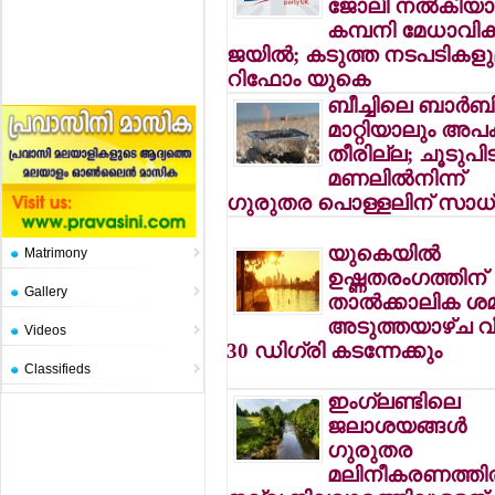
ജോലി നല്‍കിയാല
കമ്പനി മേധാവികള്
ജയില്‍; കടുത്ത നടപടികള
റിഫോം യുകെ
ബീച്ചിലെ ബാര്‍ബ
മാറ്റിയാലും അപ
തീരില്ല; ചൂടുപിടി
മണലില്‍നിന്ന്
ഗുരുതര പൊള്ളലിന് സാ
യുകെയില്‍
Matrimony
ഉഷ്ണതരംഗത്തിന്
Gallery
താല്‍ക്കാലിക ശ
അടുത്തയാഴ്ച വീ
Videos
30 ഡിഗ്രി കടന്നേക്കും
Classifieds
ഇംഗ്ലണ്ടിലെ
ജലാശയങ്ങള്‍
ഗുരുതര
മലിനീകരണത്തില്