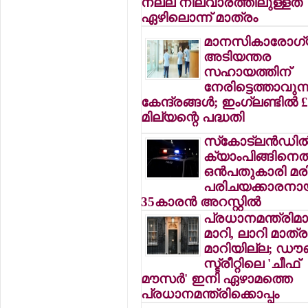
നല്ല നിലവാരത്തിലുള്ളത്
ഏഴിലൊന്ന് മാത്രം
മാനസികാരോഗ
അടിയന്തര
സഹായത്തിന്
നേരിട്ടെത്താവുന്
കേന്ദ്രങ്ങള്‍; ഇംഗ്ലണ്ടില്‍ 
മില്യന്റെ പദ്ധതി
സ്‌കോട്ലന്‍ഡില്
ക്യാംപിങ്ങിനെത
ഒന്‍പതുകാരി മരിച
പരിചയക്കാരനാ
35കാരന്‍ അറസ്റ്റില്‍
പ്രധാനമന്ത്രിമാര
മാറി, ലാറി മാത്ര
മാറിയില്ല; ഡൗ
സ്ട്രീറ്റിലെ 'ചീഫ്
മൗസര്‍' ഇനി ഏഴാമത്തെ
പ്രധാനമന്ത്രിക്കൊപ്പം