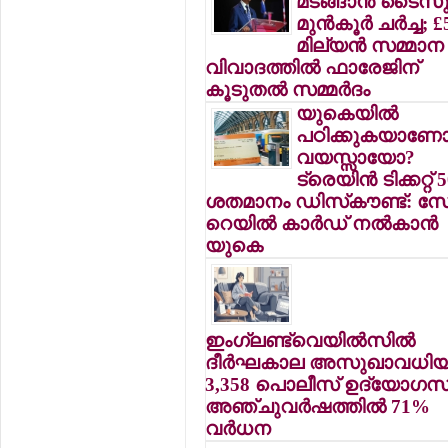
മടങ്ങാന്‍ ടൈസ
മുന്‍കൂര്‍ ചര്‍ച്ച; £
മില്യന്‍ സമ്മാന
വിവാദത്തില്‍ ഫാരേജിന്
കൂടുതല്‍ സമ്മര്‍ദം
യുകെയില്‍
പഠിക്കുകയാണോ
വയസ്സായോ?
ട്രെയിന്‍ ടിക്കറ്റ് 
ശതമാനം ഡിസ്‌കൗണ്ട്: സേ
റെയില്‍ കാര്‍ഡ് നല്‍കാന്‍
യുകെ
ഇംഗ്ലണ്ട്‌വെയില്‍സില്‍
ദീര്‍ഘകാല അസുഖാവധിയി
3,358 പൊലീസ് ഉദ്യോഗസ്ഥ
അഞ്ചുവര്‍ഷത്തില്‍ 71%
വര്‍ധന