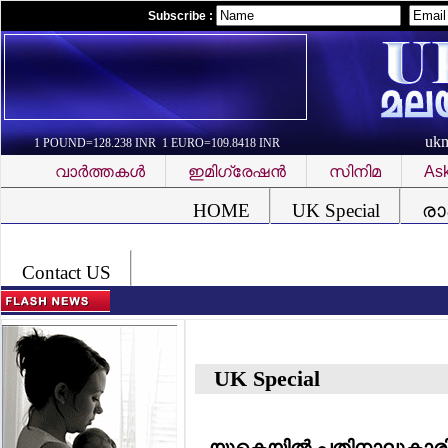
Subscribe :
uk
1 POUND=128.238 INR 1 EURO=109.8418 INR
വാര്‍ത്തകള്‍
ഇമിഗ്രേഷന്‍
സിനിമ
Ask
Font Problem
HOME
UK Special
രാ
Contact US
UK Special
യുകെയില്‍ പതിനാലുകാ