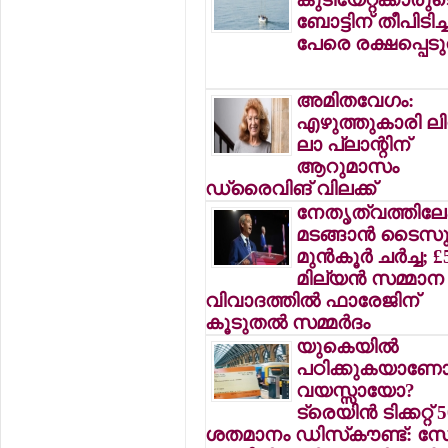
ബോട്ടിന് തീപിടിച്ച
പേരെ രക്ഷപ്പെടു
അമിതവേഗം:
എഴുത്തുകാരി ലി
ലാ പ്ലാന്റിന്
ആറുമാസം
ഡ്രൈവിങ് വിലക്ക്
നേതൃത്വത്തിലേക
മടങ്ങാന്‍ ടൈസ
മുന്‍കൂര്‍ ചര്‍ച്ച; £
മില്യന്‍ സമ്മാന
വിവാദത്തില്‍ ഫാരേജിന്
കൂടുതല്‍ സമ്മര്‍ദം
യുകെയില്‍
പഠിക്കുകയാണോ
വയസ്സായോ?
ട്രെയിന്‍ ടിക്കറ്റ് 
ശതമാനം ഡിസ്‌കൗണ്ട്: സേ