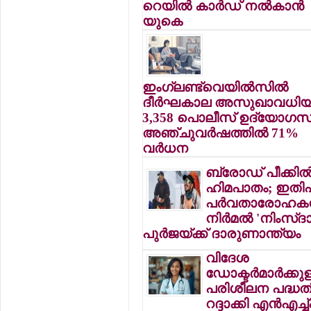
റെയില്‍ കാര്‍ഡ് നല്‍കാന്‍
യുകെ
ഇംഗ്ലണ്ട്‌വെയില്‍സില്‍
ദീര്‍ഘകാല അസുഖാവധിയി
3,358 പൊലീസ് ഉദ്യോഗസ്ഥ
അഞ്ചുവര്‍ഷത്തില്‍ 71%
വര്‍ധന
ബ്രോഡ് പീക്കില്
ഹിമപാതം; ഇത
പര്‍വതാരോഹകന
നിര്‍മല്‍ 'നിംസ്ദ
പുര്‍ജയ്ക്ക് ദാരുണാന്ത്യം
വിദേശ
ഡോക്ടര്‍മാര്‍ക്കുള
പരിശീലന പദ്ധത
റദ്ദാക്കി എന്‍എച്