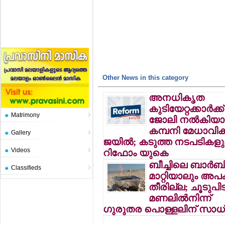
Other News in this category
അനധികൃത
കുടിയേറ്റക്കാര്‍ക്ക്
Matrimony
ജോലി നല്‍കിയാല
കമ്പനി മേധാവികള്
Gallery
ജയില്‍; കടുത്ത നടപടികള
Videos
റിഫോം യുകെ
ബീച്ചിലെ ബാര്‍ബ
Classifieds
മാറ്റിയാലും അപ
തീരില്ല; ചൂടുപിടി
മണലില്‍നിന്ന്
ഗുരുതര പൊള്ളലിന് സാ