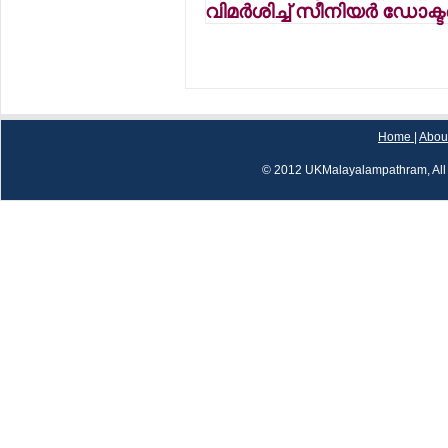
വിമര്‍ശിച്ച് സീനിയര്‍ ഡോക്ടര്
Home
|
Abou
© 2012 UKMalayalampathram, All 