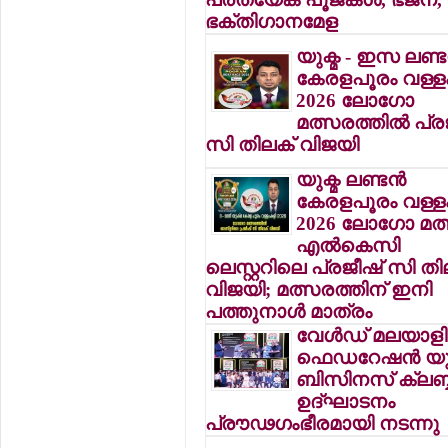
ഭക്തിഗാനമേള
യുക്മ - ഇസ ലണ്ടന
കേരളപൂരം വള്ള
2026 ലോഗോ
മത്സരത്തില്‍ പ്ര
സി തിലക് വിജയി
യുക്മ ലണ്ടന്‍
കേരളപൂരം വള്ള
2026 ലോഗോ മത്
എല്‍കെസി
ലെസ്റ്ററിലെ പ്രജീഷ് സി തി
വിജയി; മത്സരത്തിന് ഇനി
പത്തുനാള്‍ മാത്രം
വേള്‍ഡ് മലയാളി
ഫെഡറേഷന്‍ യ
ബിസിനസ് ക്ലബ്ബ
ഉദ്ഘാടനം
പ്രൗഢഗംഭീരമായി നടന്നു