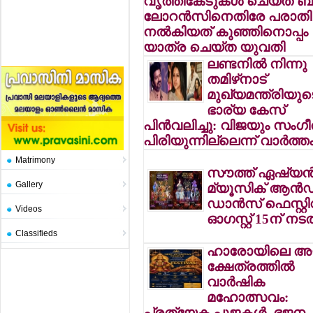
വൃത്തികേടുകള്‍ ചെയ്ത ബ്ര
ലോറന്‍സിനെതിരേ പരാതി
നല്‍കിയത് കുഞ്ഞിനൊപ്പം
യാത്ര ചെയ്ത യുവതി
ലണ്ടനില്‍ നിന്നു
തമിഴ്‌നാട്
മുഖ്യമന്ത്രിയുട
ഭാര്യ കേസ്
പിന്‍വലിച്ചു: വിജയും സംഗ
പിരിയുന്നില്ലെന്ന് വാര്‍ത്ത
Matrimony
സൗത്ത് ഏഷ്യന്
Gallery
മ്യൂസിക് ആന്‍ഡ
ഡാന്‍സ് ഫെസ്റ്റി
Videos
ഓഗസ്റ്റ് 15ന് നടത
Classifieds
ഹാരോയിലെ അയ
ക്ഷേത്രത്തില്‍
വാര്‍ഷിക
മഹോത്സവം:
പ്രത്യേക പൂജകള്‍, ഭജന,