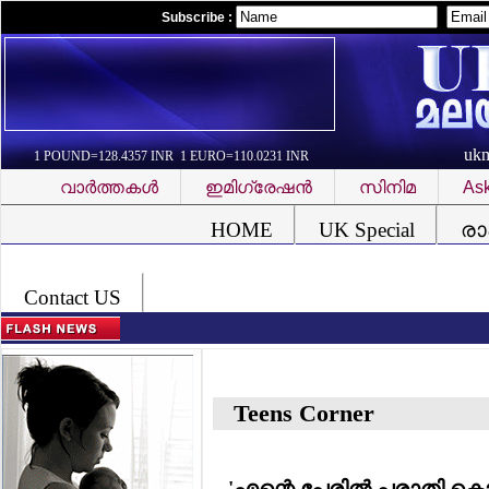
Subscribe :
uk
1 POUND=128.4357 INR 1 EURO=110.0231 INR
വാര്‍ത്തകള്‍
ഇമിഗ്രേഷന്‍
സിനിമ
Ask
Font Problem
HOME
UK Special
രാ
Contact US
Teens Corner
'എന്റെ പേരില്‍ പരാതി കൊട