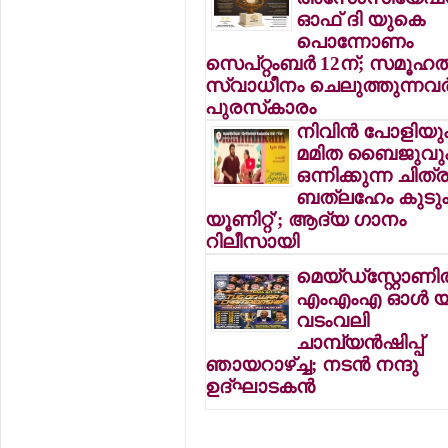
ഓഫ് ദി യുകെ
പൊന്നോണം
സെപ്റ്റംബര്‍ 12ന്; സമൂഹത്
സ്വാധീനം ചെലുത്തുന്നവര്‍ക
പുരസ്‌കാരം
നിവിന്‍ പോളിയു
മമിത ബൈജുവു
ഒന്നിക്കുന്ന ചിത്
ബത്ലഹേം കുടു
യൂണിറ്റ്'; ആദ്യ ഗാനം
റിലീസായി
മെയ്ഡ്സ്റ്റോണില
എംഎംഎ ഓള്‍ 
വടംവലി
ചാമ്പ്യന്‍ഷിപ്പ്
ഞായറാഴ്ച്ച; നടന്‍ നന്ദു
ഉദ്ഘാടകന്‍