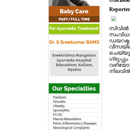
Reporte
സിവില്‍ 
സംവിധാന
ഡയറക്ടര
വീസയിലുള
ചെയ്യും
ഗ്രൂപ്പ
വഴിയോ 
നിലവില്