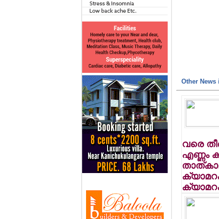
Other News i
വരെ തീര്
എണ്ണം ക
താത്കാ
ക്യാമറക
ക്യാമറക