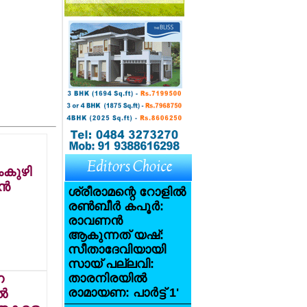
ംകുഴി
്‍
ശ്രീരാമന്റെ റോളില്‍
രണ്‍ബീര്‍ കപൂര്‍:
രാവണന്‍
ആകുന്നത് യഷ്:
സീതാദേവിയായി
സായ് പല്ലവി:
ന
താരനിരയില്‍
രാമായണ: പാര്‍ട്ട് 1'
‍