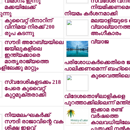
വിമാനം ഇന്നു
സ്വദേശി വന
മക്കയിലേക്ക്
നിയമിക്കണമെന
ുന്നു
നിയമം കര്‍ശനമാക്കി
കുവൈറ്റ് ദിനാറിന്
മലയാളിയുടെ ഖ
വിനിമയ നിരക്ക് 200
വ്യാഖ്യാനത്ത
രൂപ കടന്നു
അംഗീകാരം
വ്യാജ
സൗദി അറേബ്യയിലെ
ജയിലുകളിലെ
ഇന്ത്യക്കാരെ
മാതൃരാജ്യത്തെ
പരിശോധകര്‍ക്കെതിരെ 
ലേക്കു മാറ്റും
പാലിക്കണമെന്ന് ബഹ്‌റൈ
കുവൈത്തിലെ
സ്വദേശികളടക്കം 218
പേരെ കുവൈറ്റ്
കുറ്റമുക്തരാക്കി
വിദേശതൊഴിലാളികളെ
പുറത്താക്കില്ലെന്ന് മന്ത്ര
ഇക്കാമ രണ്ട്
നിയമലംഘകര്‍ക്ക്
വര്‍ഷത്തെ
സൗദി രാജാവിന്റെ വക
കാലവധിയിലേക്
ശിക്ഷ ഇളവ്
പുതുക്കി നല്‍ക