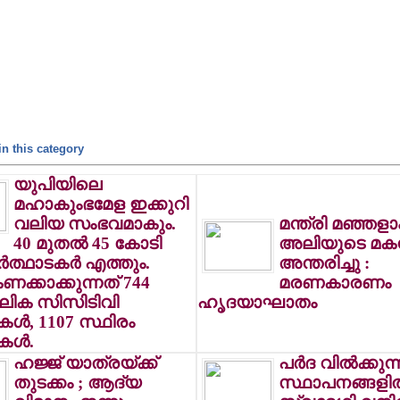
n this category
യുപിയിലെ
മഹാകുംഭമേള ഇക്കുറി
വലിയ സംഭവമാകും.
മന്ത്രി മഞ്ഞളാ
40 മുതല്‍ 45 കോടി
അലിയുടെ മകന
‍ത്ഥാടകര്‍ എത്തും.
അന്തരിച്ചു :
ണക്കാക്കുന്നത് 744
മരണകാരണം
ലിക സിസിടിവി
ഹൃദയാഘാതം
ള്‍, 1107 സ്ഥിരം
ള്‍.
ഹജ്ജ് യാത്രയ്ക്ക്
പര്‍ദ വില്‍ക്കുന്
തുടക്കം ; ആദ്യ
സ്ഥാപനങ്ങളില്