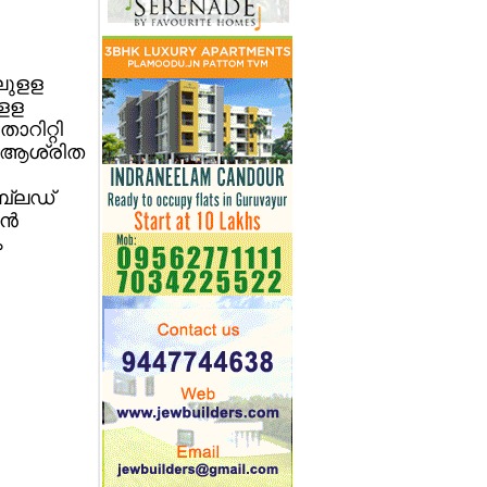
ലുളള
ുളള
റിറ്റി
ം ആശ്രിത
 ബ്ലഡ്
്‍
ം