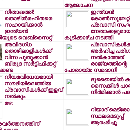
ആലോചന
നിതാഖത്ത്:
ഇന്ത്യന്‍
തൊഴില്‍രഹിതരെ
കോണ്‍സുലേറ്റ്
സഹായിക്കാന്‍
പ്രവാസി സം
ഇന്ത്യന്‍
നേതാക്കളുമായ
ുടെ വെബ്‌സൈറ്റ്
കൂടിക്കാഴ്ച നടത്തി
അവിദഗ്ധ
പ്രവാസികള്‍ക്ക
തൊഴിലാളികള്‍ക്ക്
അര്‍ഹിച്ച പര
വിസ പുതുക്കാന്‍
നല്‍കാത്തത്
ബിരുദ സര്‍ട്ടിഫിക്കറ്റ്
രാജ്യത്തിന്റെ
്കണ്ട
പോരായ്മ: സമദാനി
നിയമവിധേയമായി
ദുബൈയില്‍ കൂ
സൗദിയിലെത്തിയ
സൈക്കിള്‍ പാ
പ്രവാസികള്‍ക്ക് ഇളവ്
നിര്‍മിക്കാന്‍ പ
നല്‍കും
മഴ:
റിയാദ് മെട്രോ
സ്ഥലമെടുപ്പ്
ആരംഭിച്ചു
രവര്‍ത്തനത്തിന്