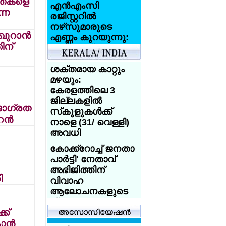
ിതകളെ
എന്‍എംസി
്ന
രജിസ്റ്ററില്‍
നഴ്‌സുമാരുടെ
ുറാന്‍
എണ്ണം കുറയുന്നു:
ിന്
അതായത്
യുകെയിലേക്ക്
വരാന്‍ നഴ്‌സുമാര്‍
ശക്തമായ കാറ്റും
ഇല്ലാവുകയാണോ
മഴയും:
?
കേരളത്തിലെ 3
ജില്ലകളില്‍
ബാന്‍ഡ് 5
ജാഗ്രത
സ്‌കൂളുകള്‍ക്ക്
നഴ്‌സില്‍നിന്ന്
ന്‍
നാളെ (31/ വെള്ളി)
ന്യൂറോളജി ലീഡ്
അവധി
നഴ്‌സിലേക്ക്;
എന്‍എച്ച്എസില്‍
കോക്ക്‌റോച്ച് ജനതാ
അഭിമാനമായി
പാര്‍ട്ടി' നേതാവ്
ഷൈനി ബേസില്‍
അഭിജിത്തിന്
ി
വിവാഹ
ആറുമാസത്തില്‍
ആലോചനകളുടെ
3.05 ലക്ഷം സ്ത്രീകള്‍;
പ്രളയം
സൗജന്യ
ക്
അടിയന്തര
ചെറുപ്പക്കാരിലേക്ക്
ാന്‍