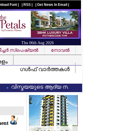
nload Font |
| RSS |
| Get News In Email |
Thu 06th Aug 2026
ച്ചര്‍ സ്‌പെഷ്യല്‍
നോവല്‍
Visit us on facebook
രളം
ഗള്‍ഫ് വാര്‍ത്തകള്‍
വിസ്മയയുടെ ആദ്യ സിനിമ കണ്ട ശേഷം സംവിധായകന് 3 
ment