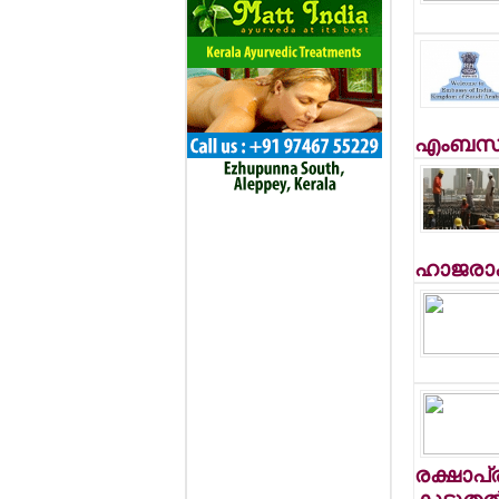
എംബസിയ
ഹാജരാക
രക്ഷാപ്