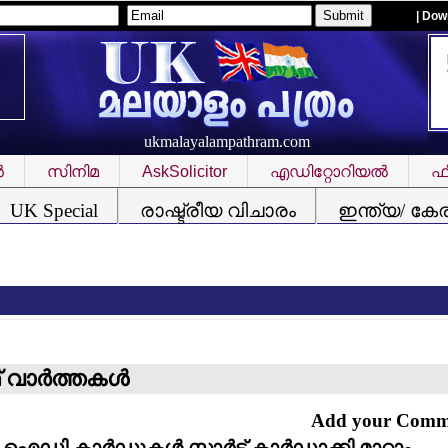
| Dow
ukmalayalampathram.com
‍
സിനിമ
AskSolicitor
എഡിറ്റോറിയല്‍
ഫീ
UK Special
രാഷ്ട്രീയ വിചാരം
ഇന്ത്യ/ കേ
 വാര്‍ത്തകള്‍
Add your Com
ഐഡി കാര്‍ഡുകള്‍ സ്മാര്‍ട്ട് കാര്‍ഡാക്കി മാറ്റാം