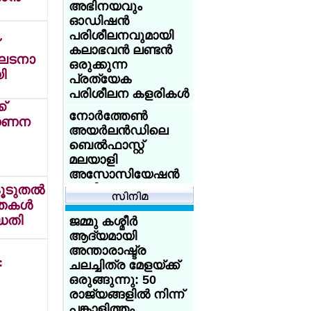
ഗര്‍ഭനിരോധന
ഇറങ്ങിച്ചെല്ലാന്‍
അഭിനയവും
പദ്ധതിക്ക് വന്‍
കേന്ദ്രത്തിലെ
ഓഡിഷന്‍
സ്വീകാര്യത
ബിജെപി മന്ത്രിമാര്‍
പരിശീലനവുമായി
ഇന്‍സ്റ്റഗ്രാമിലൂടെ
കലാഭവന്‍ ലണ്ടന്‍
കോക്ക്‌റോച്ച് ജനതാ
ഘടനാ
ഡിജിറ്റല്‍ പ്രചരണം
ഒരുക്കുന്ന
പാര്‍ട്ടി' നേതാവ്
ി
ശക്തമാക്കി
പ്രത്യേക
അഭിജിത്തിന്
പരിശീലന കളരികള്‍
വിവാഹ
ടൂറിസ്റ്റ് കേന്ദ്രമായ
്
ആലോചനകളുടെ
വാഗമണിലെ 70
നോര്‍ത്തേണ്‍
ിഗണന
പ്രളയം
ഏക്കര്‍
അയര്‍ലന്‍ഡിലെ
പുല്‍മേടുകള്‍
ബെല്‍ഫാസ്റ്റ്
അനധികൃതമായി
മലയാളി
കയ്യേറിയതായി
അസോസിയേഷന്‍
റിപ്പോര്‍ട്ട്
പുതിയ
ടുതല്‍
എക്സിക്യൂട്ടീവ്
തകള്‍
ഗ്ലാസ്ഗോയില്‍
കമ്മിറ്റിയെ
ദ്ധതി
ജമ്മു കശ്മീര്‍
ഇന്ത്യക്കു വേണ്ടി
തിരഞ്ഞെടുത്തു.
ആദ്യമായി
സ്വര്‍ണം നേടി
അന്താരാഷ്ട്ര
മീരാഭായ് ചാനു:
യുക്മ റീജിയണല്‍
:
ചലച്ചിത്ര മേളയ്ക്ക്
വനിതകളുടെ 48
കായികമേളകള്‍ക്ക്
ഒരുങ്ങുന്നു: 50
കിലോഗ്രാമില്‍
പരിസമാപ്തി; ദേശീയ
രാജ്യങ്ങളില്‍ നിന്ന്
മിന്നുന്ന പ്രകടനം
കായിക മാമാങ്കം
പങ്കാളിത്തം