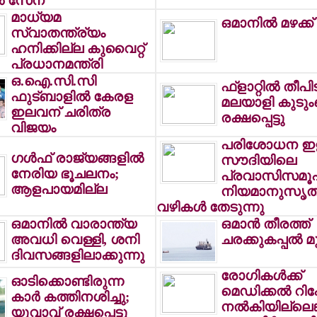
്‍ സേന
മാധ്യമ
ഒമാനില്‍ മഴക്ക
സ്വാതന്ത്ര്യം
ഹനിക്കില്ല കുവൈറ്റ്
പ്രധാനമന്ത്രി
ഒ.ഐ.സി.സി
ഫ്‌ളാറ്റില്‍ തീപി
ഫുട്ബാളില്‍ കേരള
മലയാളി കുടു
ഇലവന് ചരിത്ര
രക്ഷപ്പെട്ടു
വിജയം
പരിശോധന ഇള
ഗള്‍ഫ് രാജ്യങ്ങളില്‍
സൗദിയിലെ
നേരിയ ഭൂചലനം;
പ്രവാസിസമൂ
ആളപായമില്ല
നിയമാനുസൃ
വഴികള്‍ തേടുന്നു
ഒമാനില്‍ വാരാന്ത്യ
ഒമാന്‍ തീരത്ത്
അവധി വെള്ളി, ശനി
ചരക്കുകപ്പല്‍ മു
ദിവസങ്ങളിലാക്കുന്നു
രോഗികള്‍ക്ക്
ഓടിക്കൊണ്ടിരുന്ന
മെഡിക്കല്‍ റിപോര
കാര്‍ കത്തിനശിച്ചു;
നല്‍കിയില്ലെങ്
യുവാവ് രക്ഷപ്പെട്ടു