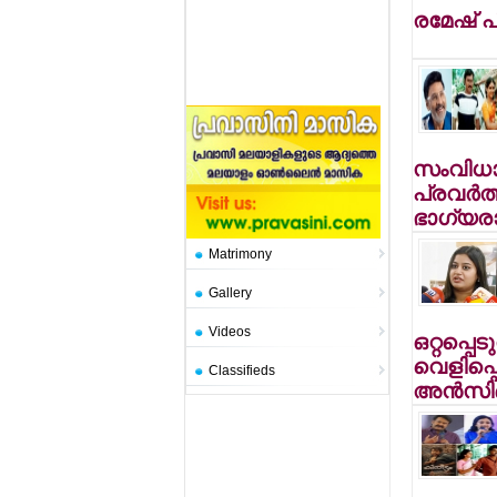
രമേഷ് 
സംവിധാ
പ്രവര്‍
ഭാഗ്യരാ
Matrimony
Gallery
Videos
ഒറ്റപ്പെട
വെളിപ്പ
Classifieds
അന്‍സ