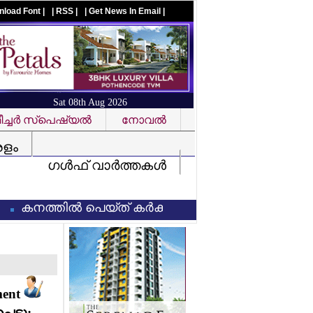
nload Font |
| RSS |
| Get News In Email |
Sat 08th Aug 2026
ച്ചര്‍ സ്‌പെഷ്യല്‍
നോവല്‍
Visit us on facebook
രളം
ഗള്‍ഫ് വാര്‍ത്തകള്‍
നത്തില്‍ പെയ്ത് കര്‍ക്കടകം: നാളെയും (8/7/2026) ഏഴ്
ment
ട്ടു: