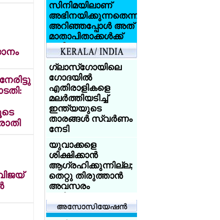
സിനിമയിലാണ്
അഭിനയിക്കുന്നതെന്ന്
അറിഞ്ഞപ്പോള്‍ അത്
മാതാപിതാക്കള്‍ക്ക്
വലിയ
ാനം
ആഘാതമായി:
സണ്ണി ലിയോണ്‍
ഗ്ലാസ്‌ഗോയിലെ
ഗോദയില്‍
രിട്ടു
ആസിഡ്
എതിരാളികളെ
ോടതി:
ആക്രമണത്തെ
മലര്‍ത്തിയടിച്ച്
അതിജീവിച്ച
ഇന്ത്യയുടെ
ൂടെ
ഇന്ത്യക്കാരിക്ക്
താരങ്ങള്‍ സ്വര്‍ണം
രാതി
യുകെ
നേടി
യൂണിവേഴ്‌സിറ്റിയുടെ
സ്‌കോളര്‍ഷിപ്പ്
യുവാക്കളെ
ശിക്ഷിക്കാന്‍
യുകെയില്‍
ആഗ്രഹിക്കുന്നില്ല;
പഠിക്കുകയാണോ?
വിജയ്
തെറ്റു തിരുത്താന്‍
18 വയസ്സായോ?
‍
അവസരം
ട്രെയിന്‍ ടിക്കറ്റ് 50
നല്‍കണം:
ശതമാനം
അധിക്ഷേപിച്ച
ഡിസ്‌കൗണ്ട്:
യുവാക്കളോട്