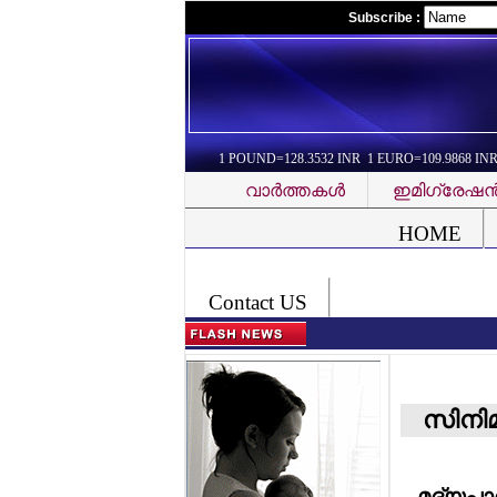
Subscribe :
1 POUND=128.3532 INR 1 EURO=109.9868 IN
വാര്‍ത്തകള്‍
ഇമിഗ്രേഷന്
Font Problem
HOME
Contact US
സിനി
മദ്യപാന