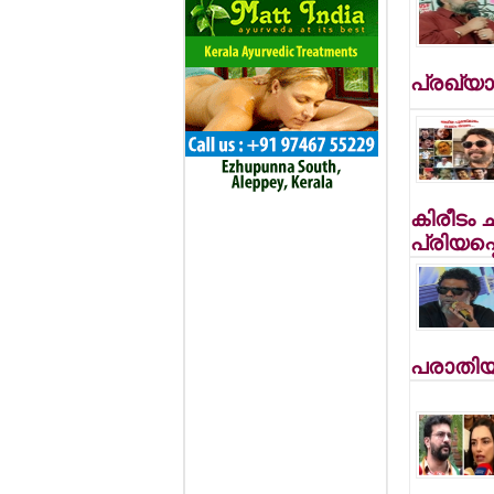
പ്രഖ്യാപ
കിരീടം 
പ്രിയപ്പെ
പരാതിയ