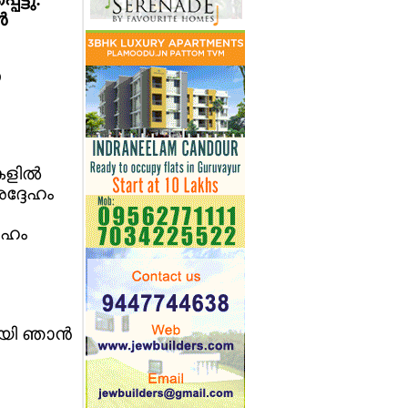
‍
ആ
ളില്‍
അദ്ദേഹം
േഹം
ായി ഞാന്‍