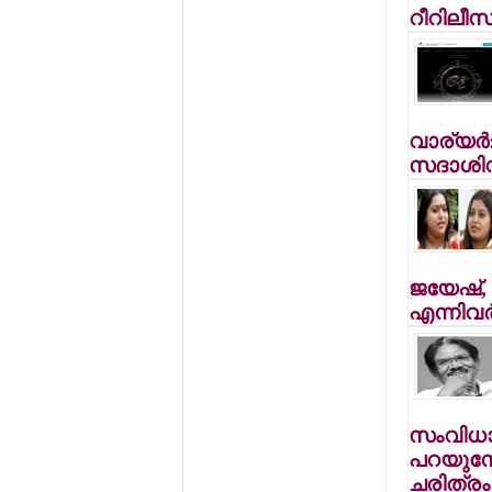
റീറിലീസ
വാര്യര്
സദാശിവ
ജയേഷ്
എന്നിവര
സംവിധാ
പറയുമ്പ
ചരിത്രം