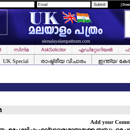
| Dow
ukmalayalampathram.com
R
‍
സിനിമ
AskSolicitor
എഡിറ്റോറിയല്‍
ഫീ
UK Special
രാഷ്ട്രീയ വിചാരം
ഇന്ത്യ/ കേ
ക
മ
Add your Com
ം ഉപേക്ഷിച്ചു;എല്ലാവരുമായുമുള്ള ബന്ധം മെച്ചപ്പെ