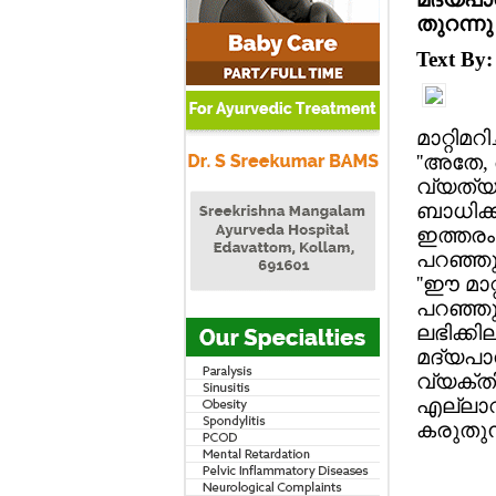
തുറന്ന
Text By
മാറ്റി
''അതേ, 
വ്യത്യ
ബാധിക്ക
ഇത്തരം 
പറഞ്ഞു
''ഈ മാ
പറഞ്ഞു.
ലഭിക്കി
മദ്യപാ
വ്യക്തി
എല്ലാവര
കരുതുന്ന