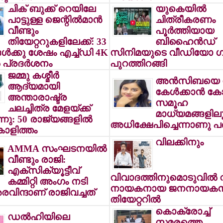
ചിക് ബുക്ക് റെയിലേ
യുകെയില്‍
പാട്ടുള്ള ജെന്റില്‍മാന്‍
ചിത്രീകരണം
വീണ്ടും
പൂര്‍ത്തിയായ
തിയേറ്ററുകളിലേക്ക്: 33
ബിഹൈന്‍ഡ്
ള്‍ക്കു ശേഷം എച്ച്ഡി 4K
സിനിമയുടെ വീഡിയോ ഗ
 പ്രദര്‍ശനം
പുറത്തിറങ്ങി
ജമ്മു കശ്മീര്‍
അന്‍സിബയെ നേ
ആദ്യമായി
കേള്‍ക്കാന്‍ ക
അന്താരാഷ്ട്ര
സമൂഹ
ചലച്ചിത്ര മേളയ്ക്ക്
മാധ്യമങ്ങളില
്നു: 50 രാജ്യങ്ങളില്‍
അധിക്ഷേപിച്ചെന്നാണു പ
്കാളിത്തം
വിലക്കിനും
AMMA സംഘടനയില്‍
വീണ്ടും രാജി:
എക്‌സിക്യൂട്ടീവ്
വിവാദത്തിനുമൊടുവില്‍ 
കമ്മിറ്റി അംഗം നടി
നായകനായ ജനനായകന്
ിന്ദാണ് രാജിവച്ചത്
തിയേറ്ററില്‍
കൊക്രോച്ച്
ഡല്‍ഹിയിലെ
സമരത്തെ