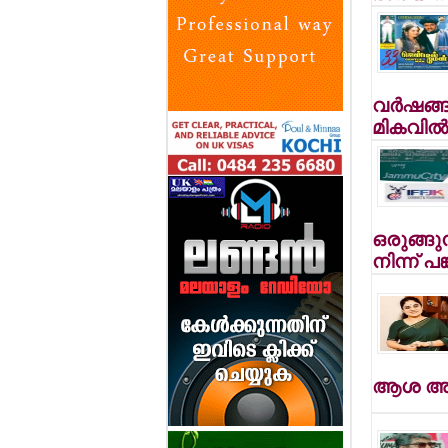
വര്‍ഷങ്ങ
മികവില്‍
ഒരുങ്ങുന
നിന്ന് പങ
ആശ അരവ