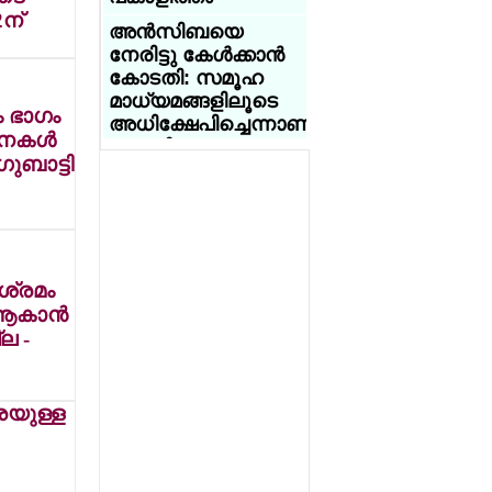
ജൂണ്‍ 20 ന്
2ന്
അവധി
ബര്‍മിംഗ്ഹാമില്‍
അന്‍സിബയെ
നേരിട്ടു കേള്‍ക്കാന്‍
കോക്ക്‌റോച്ച് ജനതാ
യുക്മ - ഡോ
കോടതി: സമൂഹ
പാര്‍ട്ടി' നേതാവ്
സൈമണ്‍സ്
മാധ്യമങ്ങളിലൂടെ
അഭിജിത്തിന്
അക്കാദമി നോര്‍ത്ത്
 ഭാഗം
അധിക്ഷേപിച്ചെന്നാണു
വിവാഹ
വെസ്റ്റ്
നകള്‍
പരാതി
ആലോചനകളുടെ
കായികമേളക്ക്
ുബാട്ടി
പ്രളയം
ഉജ്ജ്വല പരിസമാപ്തി
AMMA
- വിഗന്‍ മലയാളി
സംഘടനയില്‍
ചെറുപ്പക്കാരിലേക്ക്
അസോസിയേഷന്‍
വീണ്ടും രാജി:
ഇറങ്ങിച്ചെല്ലാന്‍
ചാമ്പ്യന്‍മാര്‍
എക്‌സിക്യൂട്ടീവ്
കേന്ദ്രത്തിലെ
കമ്മിറ്റി അംഗം നടി
ബിജെപി മന്ത്രിമാര്‍
യുകെയിലെ ജീവന്‍
 ശ്രമം
ആശ അരവിന്ദാണ്
ഇന്‍സ്റ്റഗ്രാമിലൂടെ
ട്രസ്റ്റ് പുതിയ
ആകാന്‍
രാജിവച്ചത്
ഡിജിറ്റല്‍ പ്രചരണം
ഭാരവാഹികളെ
ല -
ശക്തമാക്കി
തിരഞ്ഞെടുത്തു:
വിലക്കിനും
വാര്‍ഷിക
വിവാദത്തിനുമൊടുവില്‍
ടൂറിസ്റ്റ് കേന്ദ്രമായ
പൊതുയോഗം
വിജയ് നായകനായ
വാഗമണിലെ 70
െയുള്ള
നടത്തി
ജനനായകന്‍
ഏക്കര്‍
തിയേറ്ററില്‍
പുല്‍മേടുകള്‍
കേരള കള്‍ച്ചറല്‍
അനധികൃതമായി
അസോസിയേഷന്‍
ഡല്‍ഹിയിലെ