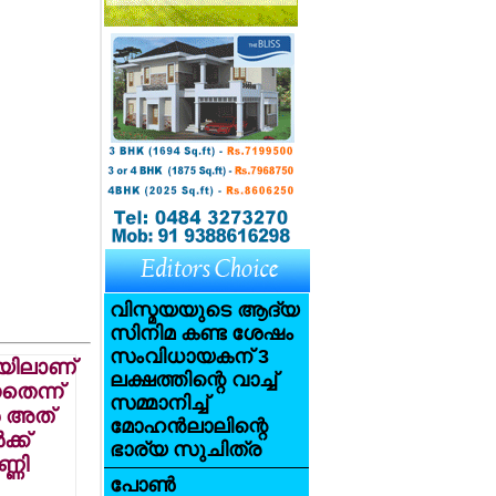
വിസ്മയയുടെ ആദ്യ
സിനിമ കണ്ട ശേഷം
സംവിധായകന് 3
യിലാണ്
ലക്ഷത്തിന്റെ വാച്ച്
തെന്ന്
സമ്മാനിച്ച്
‍ അത്
മോഹന്‍ലാലിന്റെ
്ക്
ഭാര്യ സുചിത്ര
്ണി
പോണ്‍