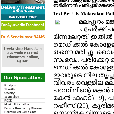
ഇടിമിന്നല്‍ പതിച്ചത് മങ്കടയി
Text By: UK Malayalam Pa
മലപ്പുറം മങ
3 പേര്‍ക്ക
മിന്നലേറ്റത്. ഇതില
മെഡിക്കല്‍ കോളേജില
തന്നെ മരിച്ചു. വ
സംഭവം. പരിക്കേറ്റ മ
മെഡിക്കല്‍ കോളേജ
ഇവരുടെ നില തൃപ്
വിവരം.വെള്ളില മ
പറമ്പിലിന്റെ മകന്‍
മകന്‍ ഫഹദ് (19), 
റഹീസ് (20), കൂരിമണ്ണ
സെയ്തലവിയുടെ മ