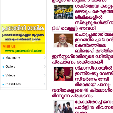
ശക്തമായ കാറ്റു
മഴയും: കേരളത്ത
ജില്ലകളില്‍
സ്‌കൂളുകള്‍ക്ക്
(31/ വെള്ളി) അവധി
ചെറുപ്പക്കാരിലേക്
ഇറങ്ങിച്ചെല്ലാന്
കേന്ദ്രത്തിലെ
ബിജെപി മന്ത്രിമാ
ഇന്‍സ്റ്റഗ്രാമിലൂടെ ഡിജിറ്റല
Matrimony
പ്രചരണം ശക്തമാക്കി
Gallery
ഗ്ലാസ്ഗോയില്‍
ഇന്ത്യക്കു വേണ്ട
Videos
സ്വര്‍ണം നേടി
മീരാഭായ് ചാനു:
Classifieds
വനിതകളുടെ 48 കിലോഗ്രാ
മിന്നുന്ന പ്രകടനം
കോക്രോച്ച് ജന
പാര്‍ട്ടി 49 ദിവസ
സമരം