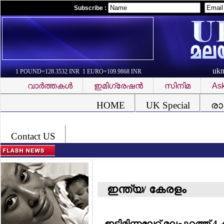
Subscribe :
uk
1 POUND=128.3532 INR 1 EURO=109.9868 INR
വാര്‍ത്തകള്‍
ഇമിഗ്രേഷന്‍
സിനിമ
Ask
Font Problem
HOME
UK Special
രാ
Contact US
ഇന്ത്യ/ കേരളം
ഇടിമിന്നലേറ്റ് മലപ്പുറത്ത് 4