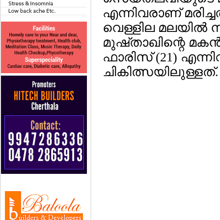
എന്നിവരാണ് മരിച്ചത
വെള്ളില മലയില്‍ ന
മുഷ്താഖിന്റെ മകന്
ഫാരിസ് (21) എന്നിവ
ചികിത്സയിലുള്ളത്.