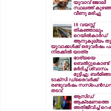
യുവാവ് ജോലി
സ്ഥലത്ത് കുഴഞ്
വീണു മരിച്ചു
18 വയസ്സ്
തികഞ്ഞാലും
റെയില്‍കാര്‍ഡ്
ആനുകൂല്യം തുട
യുവാക്കള്‍ക്ക് ഒരുവര്‍ഷം 
നിരക്കില്‍ യാത്ര
ഭാര്യയെ
ബെല്‍റ്റുകൊണ്ട്
മര്‍ദിച്ച് ശ്വാസം
മുട്ടിച്ചു; ബര്‍മിങ്ങ
ടാക്‌സി ഡ്രൈവര്‍ക്ക്
രണ്ടുവര്‍ഷം സസ്‌പെന്‍ഡ
തടവ്
ആസിഡ്
ആക്രമണത്തെ
അതിജീവിച്ച് റെ