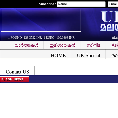
Subscribe :
uk
1 POUND=128.3532 INR 1 EURO=109.9868 INR
വാര്‍ത്തകള്‍
ഇമിഗ്രേഷന്‍
സിനിമ
Ask
Font Problem
HOME
UK Special
രാ
Contact US