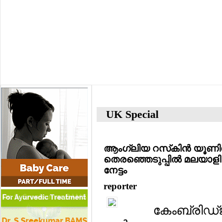
UK Special
ആംഗ്ലിയ റസ്‌കിന്‍ യൂണിവേഴ്
തെരഞ്ഞെടുപ്പില്‍ മലയാളി വ
നേട്ടം
reporter
കേംബ്രിഡ്