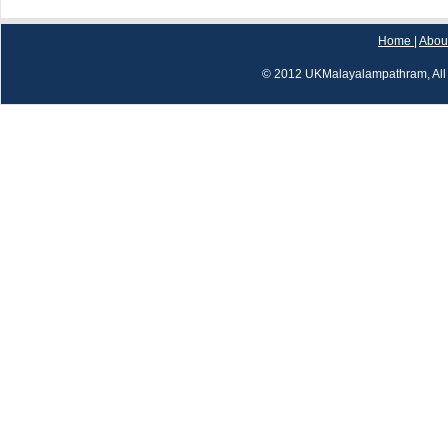
Home
|
Abou
© 2012 UKMalayalampathram, All 