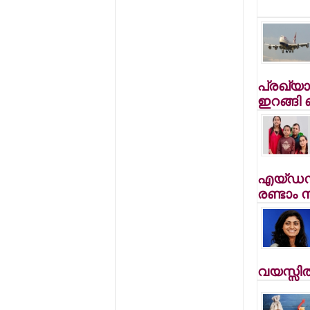
പ്രഖ്യാ
ഇറങ്ങി
എയ്ഡന്
രണ്ടാം 
വയസ്സില്