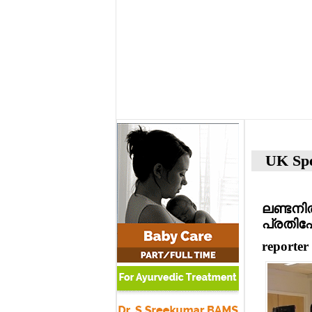
UK Spe
ലണ്ടനില
പ്രതിഷേ
reporter