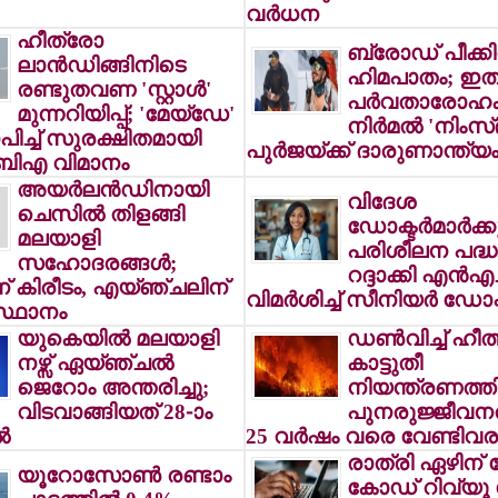
വര്‍ധന
ഹീത്രോ
ബ്രോഡ് പീക്കി
ലാന്‍ഡിങ്ങിനിടെ
ഹിമപാതം; ഇ
രണ്ടുതവണ 'സ്റ്റാള്‍'
പര്‍വതാരോഹക
മുന്നറിയിപ്പ്; 'മേയ്ഡേ'
നിര്‍മല്‍ 'നിംസ്
പിച്ച് സുരക്ഷിതമായി
പുര്‍ജയ്ക്ക് ദാരുണാന്ത്യ
 ബിഎ വിമാനം
അയര്‍ലന്‍ഡിനായി
വിദേശ
ചെസില്‍ തിളങ്ങി
ഡോക്ടര്‍മാര്‍ക്ക
മലയാളി
പരിശീലന പദ്ധ
സഹോദരങ്ങള്‍;
റദ്ദാക്കി എന്‍എ
 കിരീടം, എയ്ഞ്ചലിന്
വിമര്‍ശിച്ച് സീനിയര്‍ ഡോക്ട
സ്ഥാനം
യുകെയില്‍ മലയാളി
ഡണ്‍വിച്ച് ഹീത്
നഴ്സ് ഏയ്ഞ്ചല്‍
കാട്ടുതീ
ജെറോം അന്തരിച്ചു;
നിയന്ത്രണത്തില
വിടവാങ്ങിയത് 28-ാം
പുനരുജ്ജീവനത
‍
25 വര്‍ഷം വരെ വേണ്ടിവര
രാത്രി ഏഴിന്
യൂറോസോണ്‍ രണ്ടാം
കോഡ് റിവ്യൂ വ