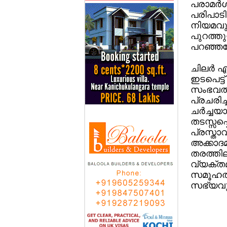
പരാമര്‍ശ
പരിപാടി
നിയമവുമ
പുറത്തു
പറഞ്ഞതോ
ചിലര്‍ എ
ഇടപെട്ട്
സംഭവത്ത
പ്രചരി
ചര്‍ച്ച
തടസ്സപ്പ
പ്രസ്താ
അക്കാദമ
തരത്തില
വ്യക്ത
സമൂഹത്ത
സഭ്യവുമ