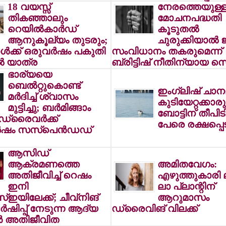
18 വയസ്സ്
നേരത്തെയുള്
തികഞ്ഞാലും
മോചനപദ്ധതി
റെയില്‍കാര്‍ഡ്
കൂടുതല്‍
ആനുകൂല്യം തുടരും;
ചുരുക്കിയാല്‍ 
്‍ക്ക് ഒരുവര്‍ഷം പകുതി
സംവിധാനം തകരുമെന്ന്
്‍ യാത്ര
ബ്രിട്ടിഷ് നീതിന്യായ സെ
ഭാര്യയെ
ബെല്‍റ്റുകൊണ്ട്
ഇംഗ്ലിഷ് ചാനല
മര്‍ദിച്ച് ശ്വാസം
കുടിയേറ്റക്കാര
മുട്ടിച്ചു; ബര്‍മിങ്ങാം
ബോട്ടിന് തീപിടിച
ഡ്രൈവര്‍ക്ക്
പേരെ രക്ഷപ്പെട
്‍ഷം സസ്‌പെന്‍ഡഡ്
ആസിഡ്
ആക്രമണത്തെ
അമിതവേഗം:
അതിജീവിച്ച് റെഷം
എഴുത്തുകാരി 
ഇനി
ലാ പ്ലാന്റിന്
ഇയിലേക്ക്; ചീവ്‌നിങ്
ആറുമാസം
്‍ഷിപ്പ് നേടുന്ന ആദ്യ
ഡ്രൈവിങ് വിലക്ക്
്‍ അതിജീവിത