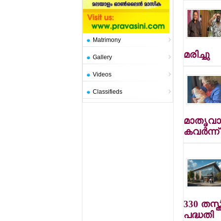
Matrimony
മരിച്ചു
Gallery
Videos
Classifieds
മാതൃവാ
കവര്‍ന്
330 തസ്ത
പദ്ധതി