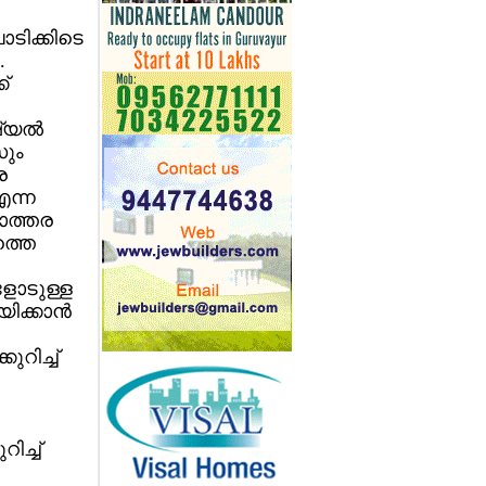
ടിക്കിടെ
.
്
്യല്‍
സും
ര
എന്ന
ാത്തര
ത്തെ
ളോടുള്ള
ിക്കാന്‍
റിച്ച്
ച്ച്