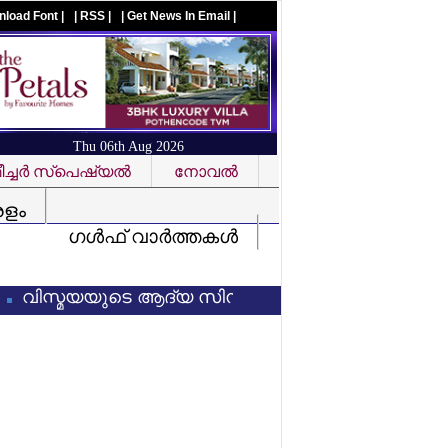
nload Font |
| RSS |
| Get News In Email |
Thu 06th Aug 2026
ച്ചര്‍ സ്‌പെഷ്യല്‍
നോവല്‍
Visit us on facebook
രളം
ഗള്‍ഫ് വാര്‍ത്തകള്‍
്മയയുടെ ആദ്യ സിനിമ കണ്ട ശേഷം സംവിധായകന് 3 ലക്ഷ