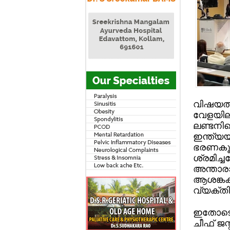
വിഷയത്
വേളയിലാ
ലണ്ടനില
ഇന്ത്യയ
ഭരണകൂടത
ശ്രമിച്
അന്താരാ
ആശങ്കകള
വ്യക്തി
ഇതോടൊപ്
ചീഫ് ജസ