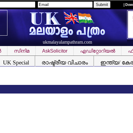
| Dow
ukmalayalampathram.com
‍
സിനിമ
AskSolicitor
എഡിറ്റോറിയല്‍
ഫീ
UK Special
രാഷ്ട്രീയ വിചാരം
ഇന്ത്യ/ കേ
വിസ