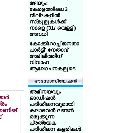
ഇല്ലാവുകയാണോ
മഴയും:
?
കേരളത്തിലെ 3
ജില്ലകളില്‍
ബാന്‍ഡ് 5
സ്‌കൂളുകള്‍ക്ക്
നഴ്‌സില്‍നിന്ന്
നാളെ (31/ വെള്ളി)
ന്യൂറോളജി ലീഡ്
അവധി
നഴ്‌സിലേക്ക്;
എന്‍എച്ച്എസില്‍
കോക്ക്‌റോച്ച് ജനതാ
അഭിമാനമായി
പാര്‍ട്ടി' നേതാവ്
ഷൈനി ബേസില്‍
അഭിജിത്തിന്
വിവാഹ
ആറുമാസത്തില്‍
ആലോചനകളുടെ
3.05 ലക്ഷം സ്ത്രീകള്‍;
പ്രളയം
സൗജന്യ
അടിയന്തര
ചെറുപ്പക്കാരിലേക്ക്
ഗര്‍ഭനിരോധന
ഇറങ്ങിച്ചെല്ലാന്‍
അഭിനയവും
പദ്ധതിക്ക് വന്‍
കേന്ദ്രത്തിലെ
ാര്‍
ഓഡിഷന്‍
സ്വീകാര്യത
ബിജെപി മന്ത്രിമാര്‍
്രം
പരിശീലനവുമായി
ഇന്‍സ്റ്റഗ്രാമിലൂടെ
ൗണിങ്
കലാഭവന്‍ ലണ്ടന്‍
കോക്ക്‌റോച്ച് ജനതാ
ഡിജിറ്റല്‍ പ്രചരണം
്
ഒരുക്കുന്ന
പാര്‍ട്ടി' നേതാവ്
ശക്തമാക്കി
പ്രത്യേക
അഭിജിത്തിന്
പരിശീലന കളരികള്‍
വിവാഹ
ടൂറിസ്റ്റ് കേന്ദ്രമായ