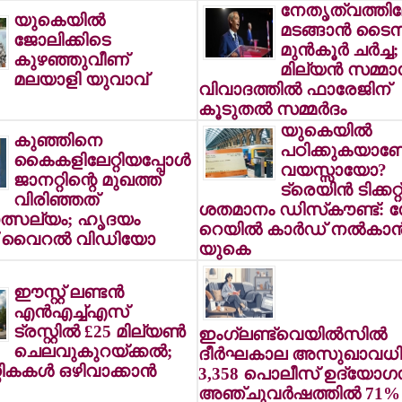
നേതൃത്വത്തിലേ
യുകെയില്‍
മടങ്ങാന്‍ ടൈ
ജോലിക്കിടെ
മുന്‍കൂര്‍ ചര്‍ച്ച;
കുഴഞ്ഞുവീണ്
മില്യന്‍ സമ്മ
മലയാളി യുവാവ്
വിവാദത്തില്‍ ഫാരേജിന്
കൂടുതല്‍ സമ്മര്‍ദം
യുകെയില്‍
കുഞ്ഞിനെ
പഠിക്കുകയാണ
കൈകളിലേറ്റിയപ്പോള്‍
വയസ്സായോ?
ജാനറ്റിന്റെ മുഖത്ത്
ട്രെയിന്‍ ടിക്കറ്റ
വിരിഞ്ഞത്
ശതമാനം ഡിസ്‌കൗണ്ട്: സ
ത്സല്യം; ഹൃദയം
റെയില്‍ കാര്‍ഡ് നല്‍കാന്
ന് വൈറല്‍ വിഡിയോ
യുകെ
ഈസ്റ്റ് ലണ്ടന്‍
എന്‍എച്ച്എസ്
ട്രസ്റ്റില്‍ £25 മില്യണ്‍
ഇംഗ്ലണ്ട്‌വെയില്‍സില്‍
ചെലവുകുറയ്ക്കല്‍;
ദീര്‍ഘകാല അസുഖാവധിയ
ികകള്‍ ഒഴിവാക്കാന്‍
3,358 പൊലീസ് ഉദ്യോഗസ്
അഞ്ചുവര്‍ഷത്തില്‍ 71%