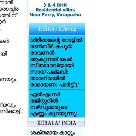
നാല്‍
രാഷ്ട്ര
ത്തിന്
്‍
.
ശ്രീരാമന്റെ റോളില്‍
കര്‍
രണ്‍ബീര്‍ കപൂര്‍:
രാവണന്‍
ായി
ആകുന്നത് യഷ്:
സീതാദേവിയായി
സായ് പല്ലവി:
താരനിരയില്‍
ിനെയും
രാമായണ: പാര്‍ട്ട് 1'
എന്‍എംസി
രജിസ്റ്ററില്‍
ന്യവും
നഴ്‌സുമാരുടെ
ക്കാട്ടി.
എണ്ണം കുറയുന്നു:
അതായത്
യുകെയിലേക്ക്
വരാന്‍ നഴ്‌സുമാര്‍
ശക്തമായ കാറ്റും