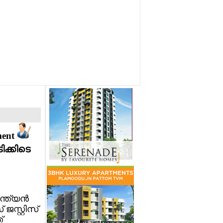
ment
ിക്കിടെ
്ത്യന്‍
് ജസ്റ്റിസ്
്