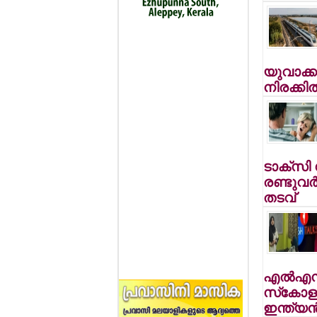
യുവാക്കള
നിരക്കില
ടാക്‌സി 
രണ്ടുവര
തടവ്
എല്‍എസ്
സ്‌കോളര
ഇന്ത്യന