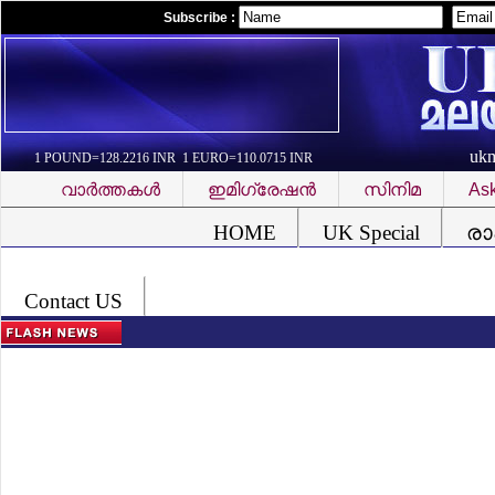
Subscribe :
uk
1 POUND=128.2216 INR 1 EURO=110.0715 INR
വാര്‍ത്തകള്‍
ഇമിഗ്രേഷന്‍
സിനിമ
Ask
Font Problem
HOME
UK Special
രാ
Contact US