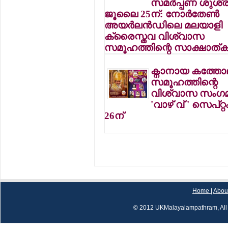
സമര്‍പ്പണ ശുശ്
ജൂലൈ 25ന്: നോര്‍തേണ്‍
അയര്‍ലന്‍ഡിലെ മലയാളി
ക്രൈസ്തവ വിശ്വാസ
സമൂഹത്തിന്റെ സാക്ഷാത്
ക്നാനായ കത്തോല
സമൂഹത്തിന്റെ
വിശ്വാസ സംഗ
'വാഴ് വ് ' സെപ്റ്റ
26ന്
Home
|
Abou
© 2012 UKMalayalampathram, All 