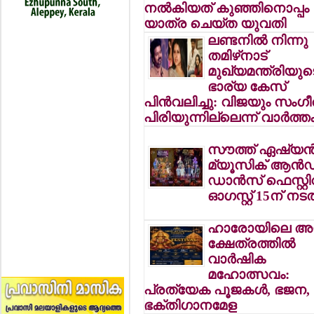
നല്‍കിയത് കുഞ്ഞിനൊപ്പം
യാത്ര ചെയ്ത യുവതി
ലണ്ടനില്‍ നിന്നു
തമിഴ്‌നാട്
മുഖ്യമന്ത്രിയുട
ഭാര്യ കേസ്
പിന്‍വലിച്ചു: വിജയും സംഗ
പിരിയുന്നില്ലെന്ന് വാര്‍ത്ത
സൗത്ത് ഏഷ്യന്
മ്യൂസിക് ആന്‍ഡ
ഡാന്‍സ് ഫെസ്റ്റി
ഓഗസ്റ്റ് 15ന് നടത
ഹാരോയിലെ അയ
ക്ഷേത്രത്തില്‍
വാര്‍ഷിക
മഹോത്സവം:
പ്രത്യേക പൂജകള്‍, ഭജന,
ഭക്തിഗാനമേള