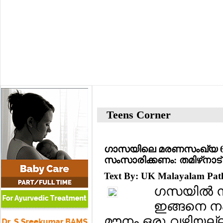
Teens Corner
ഗാസയിലെ മരണസംഖ്യ 65,
സംസാരിക്കണം: തമിഴ്‌നാട് മ
Text By: UK Malayalam Pa
ഗസയില്‍ 
ഇങ്ങനെ നഷ്ട
മൗനം ഒരു വഴിയല്