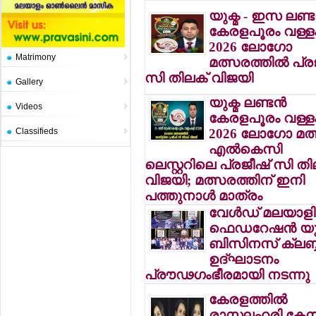
യുക്മ - ഇസ ലണ്ടന
കേരളപൂരം വള്ള
2026 ലോഗോ
Matrimony
മത്സരത്തില്‍ പ്ര
സി തിലക് വിജയി
Gallery
യുക്മ ലണ്ടന്‍
Videos
കേരളപൂരം വള്ള
Classifieds
2026 ലോഗോ മത്
എല്‍കെസി
ലെസ്റ്ററിലെ പ്രജീഷ് സി തി
വിജയി; മത്സരത്തിന് ഇനി
പത്തുനാള്‍ മാത്രം
വേള്‍ഡ് മലയാളി
ഫെഡറേഷന്‍ യ
ബിസിനസ് ക്ലബ്ബ
ഉദ്ഘാടനം
പ്രൗഢഗംഭീരമായി നടന്നു
കേരളത്തില്‍
രാസലഹരി കേസി