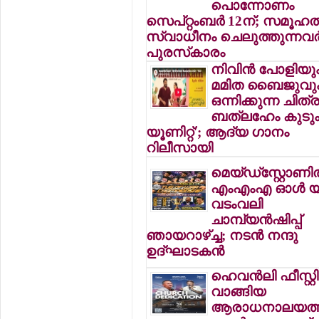
പൊന്നോണം
സെപ്റ്റംബര്‍ 12ന്; സമൂഹത്
സ്വാധീനം ചെലുത്തുന്നവര്‍ക
പുരസ്‌കാരം
നിവിന്‍ പോളിയു
മമിത ബൈജുവു
ഒന്നിക്കുന്ന ചിത്
ബത്ലഹേം കുടു
യൂണിറ്റ്'; ആദ്യ ഗാനം
റിലീസായി
മെയ്ഡ്സ്റ്റോണില
എംഎംഎ ഓള്‍ 
വടംവലി
ചാമ്പ്യന്‍ഷിപ്പ്
ഞായറാഴ്ച്ച; നടന്‍ നന്ദു
ഉദ്ഘാടകന്‍
ഹെവന്‍ലി ഫീസ്റ്
വാങ്ങിയ
ആരാധനാലയത്തി