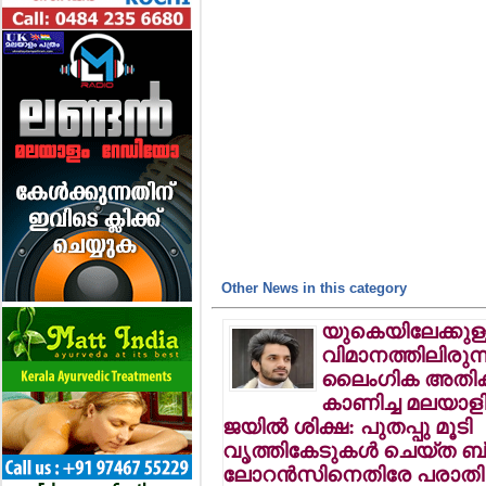
Other News in this category
യുകെയിലേക്കുള
വിമാനത്തിലിരുന്ന
ലൈംഗിക അതിക
കാണിച്ച മലയാളിക
ജയില്‍ ശിക്ഷ: പുതപ്പു മൂടി
വൃത്തികേടുകള്‍ ചെയ്ത ബ്ര
ലോറന്‍സിനെതിരേ പരാതി