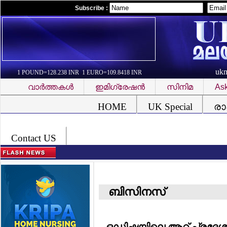
Subscribe :
uk
1 POUND=128.238 INR 1 EURO=109.8418 INR
വാര്‍ത്തകള്‍
ഇമിഗ്രേഷന്‍
സിനിമ
Ask
Font Problem
HOME
UK Special
രാ
Contact US
ബിസിനസ്‌
ഒഡിഷയിലെ ആറ് പ്രദേശങ്