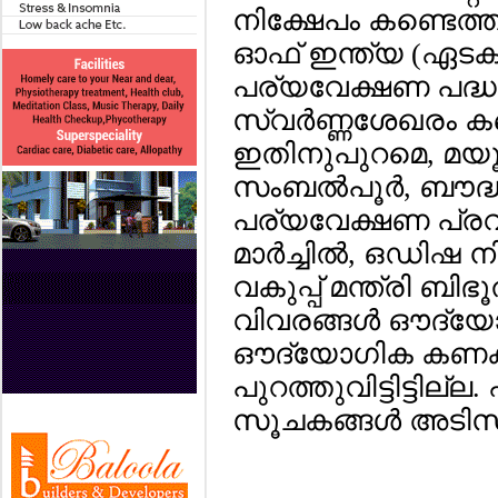
നിക്ഷേപം കണ്ടെത്ത
ഓഫ് ഇന്ത്യ (ഏടക
പര്യവേക്ഷണ പദ്ധ
സ്വര്‍ണ്ണശേഖരം ക
ഇതിനുപുറമെ, മയൂര്‍
സംബല്‍പൂര്‍, ബൗദ്ധ
പര്യവേക്ഷണ പ്രവര്‍
മാര്‍ച്ചില്‍, ഒഡിഷ
വകുപ്പ് മന്ത്രി 
വിവരങ്ങള്‍ ഔദ്യേ
ഔദ്യോഗിക കണക്
പുറത്തുവിട്ടിട്ടില്
സൂചകങ്ങള്‍ അടിസ്