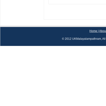
Home
|
Abou
© 2012 UKMalayalampathram, All 