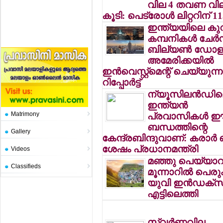
വില 4 തവണ വി
കൂടി: പെട്രോള്‍ ലിറ്ററിന് 1
ഇന്ത്യയിലെ കുറച
കമ്പനികള്‍ ചേര്‍ന്
ബില്യണ്‍ ഡോളര
അമേരിക്കയില്‍
ഇന്‍വെസ്റ്റ്‌മെന്റ് ചെയ്യുന
റിപ്പോര്‍ട്ട്
ന്യൂസിലന്‍ഡി
ഇന്ത്യന്‍
Matrimony
പ്രവാസികള്‍ 
ബന്ധത്തിന്റെ
Gallery
കേന്ദ്രബിന്ദുവാണ്: കരാര്‍ ഒപ്
ശേഷം പ്രധാനമന്ത്രി
Videos
മഞ്ഞു പെയ്യാറ
Classifieds
മൂന്നാറില്‍ പെരും
യുവി ഇന്‍ഡക്‌സ
എട്ടിലെത്തി
സ്വര്‍ണവില