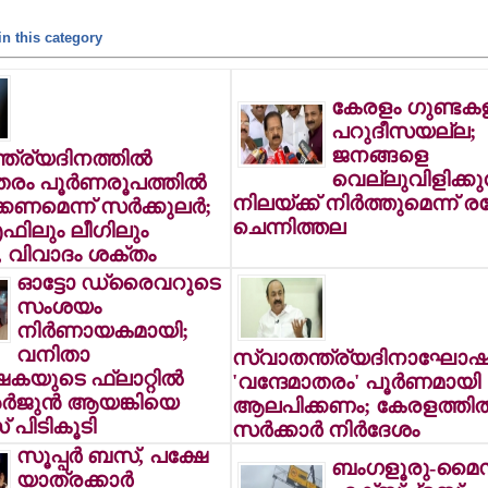
n this category
കേരളം ഗുണ്ടക
പറുദീസയല്ല;
ജനങ്ങളെ
ത്ര്യദിനത്തില്‍
വെല്ലുവിളിക്ക
തരം പൂര്‍ണരൂപത്തില്‍
നിലയ്ക്ക് നിര്‍ത്തുമെന്ന് ര
ണമെന്ന് സര്‍ക്കുലര്‍;
ചെന്നിത്തല
ിലും ലീഗിലും
, വിവാദം ശക്തം
ഓട്ടോ ഡ്രൈവറുടെ
സംശയം
നിര്‍ണായകമായി;
വനിതാ
സ്വാതന്ത്ര്യദിനാഘോഷങ
യുടെ ഫ്‌ലാറ്റില്‍
'വന്ദേമാതരം' പൂര്‍ണമായി
അര്‍ജുന്‍ ആയങ്കിയെ
ആലപിക്കണം; കേരളത്തില്
 പിടികൂടി
സര്‍ക്കാര്‍ നിര്‍ദേശം
സൂപ്പര്‍ ബസ്, പക്ഷേ
ബംഗളൂരു-മൈ
യാത്രക്കാര്‍