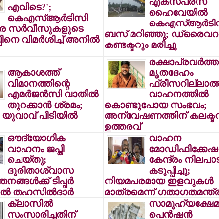
എക്‌സ്പ്രസ്
എവിടെ?';
ഹൈവേയില്‍
കെഎസ്ആര്‍ടിസി
കെഎസ്ആര്‍ടി
ൂര സര്‍വീസുകളുടെ
ബസ് മറിഞ്ഞു; ഡ്രൈവറ
പിനെ വിമര്‍ശിച്ച് അനില്‍
കണ്ടക്ടറും മരിച്ചു
രക്ഷാപ്രവര്‍ത്
ആകാശത്ത്
മൃതദേഹം
വിമാനത്തിന്റെ
ഫ്രീസറില്ലാത്
എമര്‍ജന്‍സി വാതില്‍
വാഹനത്തില്‍
തുറക്കാന്‍ ശ്രമം;
കൊണ്ടുപോയ സംഭവം;
യുവാവ് പിടിയില്‍
അന്വേഷണത്തിന് കലക്ട
ഉത്തരവ്
ഔദ്യോഗിക
വാഹന
വാഹനം ജപ്തി
മോഡിഫിക്കേഷന
ചെയ്തു;
കേന്ദ്രം നിലപാട
ദുരിതാശ്വാസ
കടുപ്പിച്ചു;
നങ്ങള്‍ക്ക് ടിപ്പര്‍
നിയമപരമായ ഇളവുകള്‍
്‍ തഹസില്‍ദാര്‍
മാത്രമെന്ന് ഗതാഗതമന്ത്ര
ക്ലാസില്‍
സാമൂഹ്യക്ഷേമ
സംസാരിച്ചതിന്
പെന്‍ഷന്‍