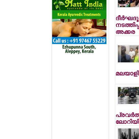
ദീര്‍ഘദ
നടത്തിപ്
അക്കര
മലയാളി 
പ്രവര്‍ത്ത
ലോറിയില