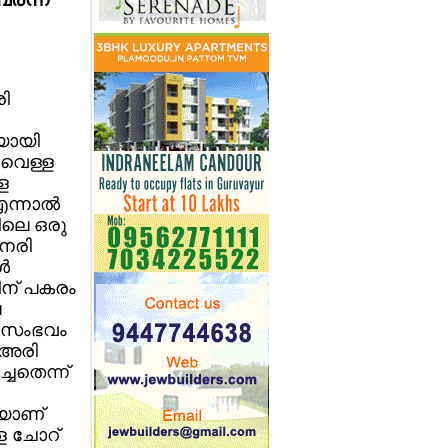
ി
ായി
് വെള്ള
ള
്നാല്‍
ിലെ ഒരു
ഷനരി
്‍
ിന് പകരം
ല
ണ് സംഭവം
് അരി
്ചതെന്ന്
െയാണ്
്ള ചോറ്