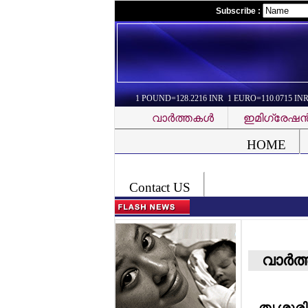
Subscribe :
1 POUND=128.2216 INR 1 EURO=110.0715 IN
വാര്‍ത്തകള്‍
ഇമിഗ്രേഷന്
Font Problem
HOME
Contact US
വാര്‍ത
തൃശൂരില