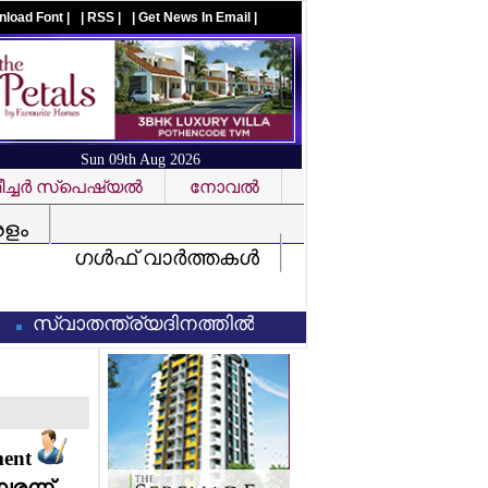
nload Font |
| RSS |
| Get News In Email |
Sun 09th Aug 2026
ച്ചര്‍ സ്‌പെഷ്യല്‍
നോവല്‍
Visit us on facebook
രളം
ഗള്‍ഫ് വാര്‍ത്തകള്‍
്വാതന്ത്ര്യദിനത്തില്‍ വന്ദേമാതരം പൂര്‍ണരൂപത്തില
ment
പരന്ന്