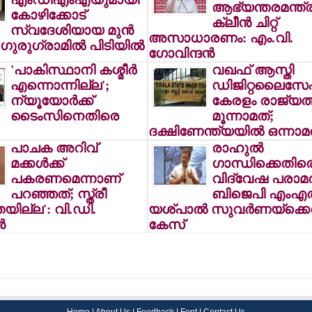
ആഭ്യന്തരമന്ത്
കോഴിക്കോട്
ക്ലീന്‍ ചിറ്റ്
സ്വദേശിയായ മുന്‍
അസാധാരണം: എം.വി.
ഗുരുഗ്രാമില്‍ പിടിയില്‍
ഗോവിന്ദന്‍
'പാകിസ്ഥാനി കശ്മീര്‍
വഖഫ് ആസ്തി
എന്നൊന്നില്ല';
ഡിജിറ്റലൈസേഷ
ന്യൂയോര്‍ക്ക്
കേരളം രാജ്യത്
ടൈംസിനെതിരെ
മൂന്നാമത്;
ദക്ഷിണേന്ത്യയില്‍ ഒന്നാമ
പാചക അറിവ്
രാഹുല്‍
മക്കള്‍ക്ക്
ഗാന്ധിക്കെതിര
പകരണമെന്നാണ്
വിദ്വേഷ പരാമര്
പറഞ്ഞത്; സ്ത്രീ
ബിജെപി എംഎല
തയില്ല': വി.ഡി.
യശ്പാല്‍ സുവര്‍ണയ്ക്ക
‍
കേസ്