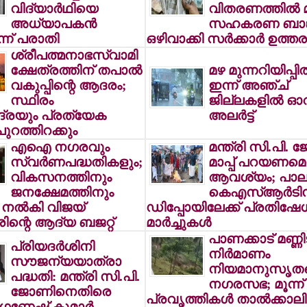
വിദ്യാര്‍ഥിയെ
വിതരണത്തില്‍ മാ
അധ്യാപകന്‍
സഹകരണ ബാങ്
െന്ന് പരാതി
ഒഴിവാക്കി സര്‍ക്കാര്‍ ഉത്തര
ശ്രീപത്മനാഭസ്വാമി
ക്ഷേത്രത്തിന് തപാല്‍
മഴ മുന്നറിയിപ്പില്
വകുപ്പിന്റെ ആദരം;
ഇന്ന് അഞ്ച്
സ്ഥിരം
ജില്ലകളില്‍ ഓ
ദ്രയും പ്രത്യേക
അലര്‍ട്ട്
ുറത്തിറക്കും
എഐ നഗരവും
മന്ത്രി സി.പി. 
സ്വര്‍ണപദ്ധതികളും;
മാപ്പ് പറയണമെന
വികസനത്തിനും
ആവശ്യം; പാലക
ജനക്ഷേമത്തിനും
കെഎസ്ആര്‍ടി
 നല്‍കി വിജയ്
ഡിപ്പോയിലേക്ക് പ്രതിഷേ
രിന്റെ ആദ്യ ബജറ്റ്
മാര്‍ച്ചുകള്‍
പാണക്കാട് മണ്ണിടി
പ്രിയദര്‍ശിനി
നിര്‍മാണം
സൗജന്യയാത്രാ
നിയമാനുസൃതമെ
പദ്ധതി: മന്ത്രി സി.പി.
നഗരസഭ; മൂന്ന്
ജോണിനെതിരെ
പ്രവൃത്തികള്‍ താല്‍ക്കാ
ഗണേഷ് കുമാര്‍