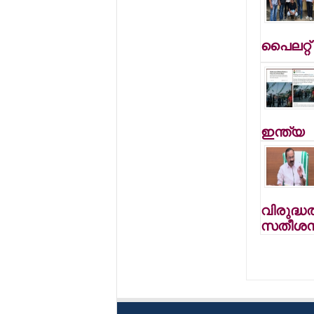
പൈലറ്റ് 
ഇന്ത്യ
വിരുദ്ധ
സതീശന്