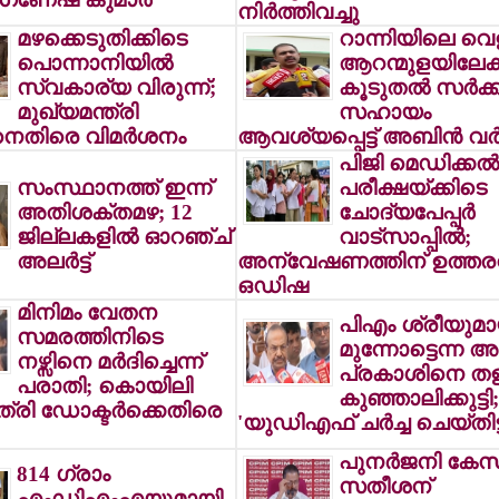
നിര്‍ത്തിവച്ചു
മഴക്കെടുതിക്കിടെ
റാന്നിയിലെ വെള
പൊന്നാനിയില്‍
ആറന്മുളയിലേക്ക
സ്വകാര്യ വിരുന്ന്;
കൂടുതല്‍ സര്‍ക്കാ
മുഖ്യമന്ത്രി
സഹായം
തിരെ വിമര്‍ശനം
ആവശ്യപ്പെട്ട് അബിന്‍ വര്‍
പിജി മെഡിക്കല്‍
സംസ്ഥാനത്ത് ഇന്ന്
പരീക്ഷയ്ക്കിടെ
അതിശക്തമഴ; 12
ചോദ്യപേപ്പര്‍
ജില്ലകളില്‍ ഓറഞ്ച്
വാട്സാപ്പില്‍;
അലര്‍ട്ട്
അന്വേഷണത്തിന് ഉത്തരവിട
ഒഡിഷ
മിനിമം വേതന
പിഎം ശ്രീയുമാ
സമരത്തിനിടെ
മുന്നോട്ടെന്ന അട
നഴ്സിനെ മര്‍ദിച്ചെന്ന്
പ്രകാശിനെ തള്
പരാതി; കൊയിലി
കുഞ്ഞാലിക്കുട്ടി;
രി ഡോക്ടര്‍ക്കെതിരെ
'യുഡിഎഫ് ചര്‍ച്ച ചെയ്തിട്
പുനര്‍ജനി കേസി
814 ഗ്രാം
സതീശന്
എംഡിഎംഎയുമായി