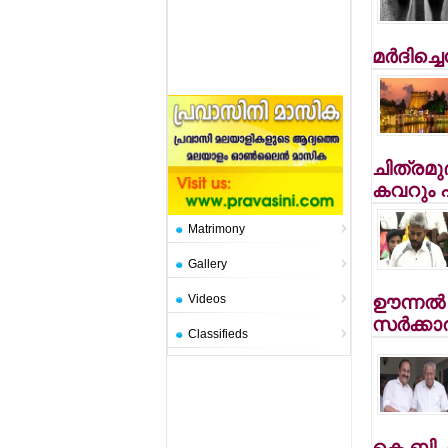
മര്‍ദിച്ച
ചിത്രമു
കവറും പ
Matrimony
Gallery
Videos
ഊന്നല്‍
സര്‍ക്കാ
Classifieds
കെ.ബി. 