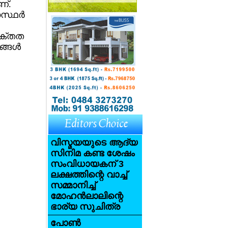
ണ്.
്ഥര്‍
യക്തത
്ങള്‍
വിസ്മയയുടെ ആദ്യ
സിനിമ കണ്ട ശേഷം
സംവിധായകന് 3
ലക്ഷത്തിന്റെ വാച്ച്
സമ്മാനിച്ച്
മോഹന്‍ലാലിന്റെ
ഭാര്യ സുചിത്ര
പോണ്‍