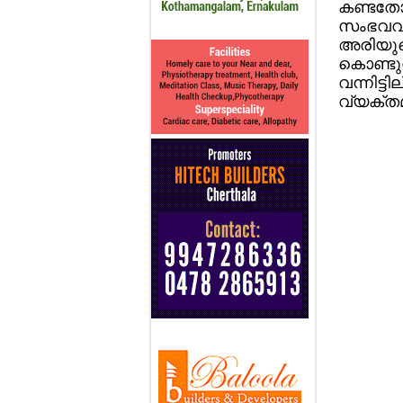
കണ്ടതോ
സംഭവവി
അരിയുടെ
കൊണ്ടു
വന്നിട്
വ്യക്തമ