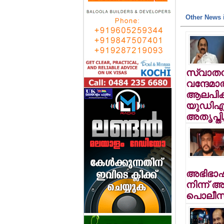
Other News i
സ്വാതന്
വന്ദേമാ
ആലപിക്ക
യുഡിഎഫ
അതൃപ്തി
അഭിഭാഷക
നിന്ന് 
പൊലീസ്