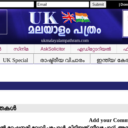
| Dow
ukmalayalampathram.com
R
‍
സിനിമ
AskSolicitor
എഡിറ്റോറിയല്‍
ഫീ
UK Special
രാഷ്ട്രീയ വിചാരം
ഇന്ത്യ/ കേ
സ
്തകള്‍
Add your Com
്‍ റേഷനരി വേവിച്ചപ്പോള്‍ കിട്ടിയത് നീലച്ചോറ്; അമ്