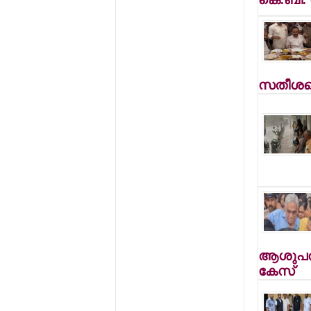
സതീശനെ
ആശുപത്
കേസ്