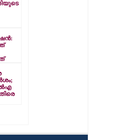
രിയുടെ
ചിത്രം 'മഹാരാജ
ഹോസ്റ്റലി'ന്റെ
രസകരമായ
ട്രെയ്ലര്‍
പുറത്തിറങ്ങി
ന്‍:
ത്
ത്
െ
‍ശം;
്‍എ
െതിരെ