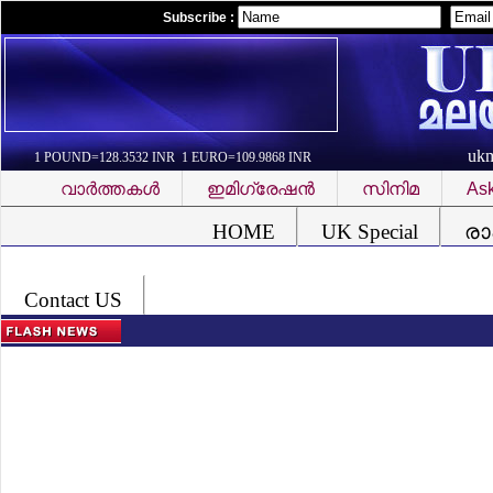
Subscribe :
uk
1 POUND=128.3532 INR 1 EURO=109.9868 INR
വാര്‍ത്തകള്‍
ഇമിഗ്രേഷന്‍
സിനിമ
Ask
Font Problem
HOME
UK Special
രാ
Contact US