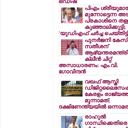
ഒഡിഷ
പിഎം ശ്രീയുമാ
മുന്നോട്ടെന്ന അടൂ
പ്രകാശിനെ തള്
കുഞ്ഞാലിക്കുട്ടി;
'യുഡിഎഫ് ചര്‍ച്ച ചെയ്തിട്ട
പുനര്‍ജനി കേസി
സതീശന്
ആഭ്യന്തരമന്ത്ര
ക്ലീന്‍ ചിറ്റ്
അസാധാരണം: എം.വി.
ഗോവിന്ദന്‍
വഖഫ് ആസ്തി
ഡിജിറ്റലൈസേഷന
കേരളം രാജ്യത്ത
മൂന്നാമത്;
ദക്ഷിണേന്ത്യയില്‍ ഒന്നാമത
രാഹുല്‍
ഗാന്ധിക്കെതിരെ