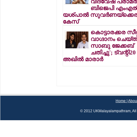
വിദ്വേഷ പരാമര്
ബിജെപി എംഎല
യശ്പാല്‍ സുവര്‍ണയ്ക്കെ
കേസ്
കൊട്ടാരക്കര സീറ്റ
വാഗ്ദാനം ചെയ്ത
സാബു ജേക്കബ്
ചതിച്ചു'; ട്വന്റി20 വ
അഖില്‍ മാരാര്‍
Home
|
Abou
© 2012 UKMalayalampathram, All 