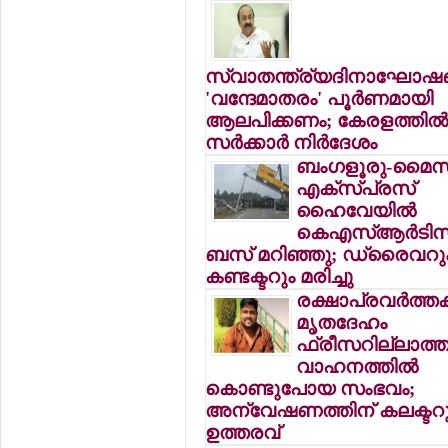
സ്വാതന്ത്ര്യദിനാഘോഷങ്
'വന്ദേമാതരം' പൂര്‍ണമായി
ആലപിക്കണം; കേരളത്തില്
സര്‍ക്കാര്‍ നിര്‍ദേശം
ബംഗളൂരു-മൈസ
എക്‌സ്പ്രസ്
ഹൈവേയില്‍
കെഎസ്ആര്‍ടിസ
ബസ് മറിഞ്ഞു; ഡ്രൈവറു
കണ്ടക്ടറും മരിച്ചു
രക്ഷാപ്രവര്‍ത്ത
മൃതദേഹം
ഫ്രീസറില്ലാത്
വാഹനത്തില്‍
കൊണ്ടുപോയ സംഭവം;
അന്വേഷണത്തിന് കലക്ടറ
ഉത്തരവ്