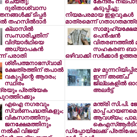
ചെയ്തു;
കേന്ദ്രം നിലപാട
ദുരിതാശ്വാസ
കടുപ്പിച്ചു;
നങ്ങള്‍ക്ക് ടിപ്പര്‍
നിയമപരമായ ഇളവുകള്‍
്‍ തഹസില്‍ദാര്‍
മാത്രമെന്ന് ഗതാഗതമന്ത്ര
ക്ലാസില്‍
സാമൂഹ്യക്ഷേമ
സംസാരിച്ചതിന്
പെന്‍ഷന്‍
വിദ്യാര്‍ഥിയെ
വിതരണത്തില്‍ മാ
അധ്യാപകന്‍
സഹകരണ ബാങ്
െന്ന് പരാതി
ഒഴിവാക്കി സര്‍ക്കാര്‍ ഉത്തര
ശ്രീപത്മനാഭസ്വാമി
ക്ഷേത്രത്തിന് തപാല്‍
മഴ മുന്നറിയിപ്പില്
വകുപ്പിന്റെ ആദരം;
ഇന്ന് അഞ്ച്
സ്ഥിരം
ജില്ലകളില്‍ ഓ
ദ്രയും പ്രത്യേക
അലര്‍ട്ട്
ുറത്തിറക്കും
എഐ നഗരവും
മന്ത്രി സി.പി. 
സ്വര്‍ണപദ്ധതികളും;
മാപ്പ് പറയണമെന
വികസനത്തിനും
ആവശ്യം; പാലക
ജനക്ഷേമത്തിനും
കെഎസ്ആര്‍ടി
 നല്‍കി വിജയ്
ഡിപ്പോയിലേക്ക് പ്രതിഷേ