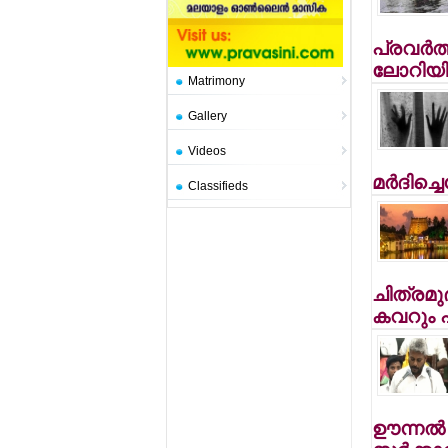
പ്രവര്‍ത്ത
ലോറിയില
Matrimony
Gallery
Videos
മര്‍ദിച്ച
Classifieds
ചിത്രമു
കവറും പ
ഊന്നല്‍