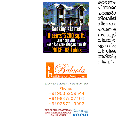
കാരണം മ
പിന്നാല
പരാമര്‍ശ
നിലവില്
നിയമസഭ
പദ്ധതിക
ഈ കൂടി
വിലയിരു
എംഡിഎം
വിസികെ 
അറിയിച്
വിജയ് ചര