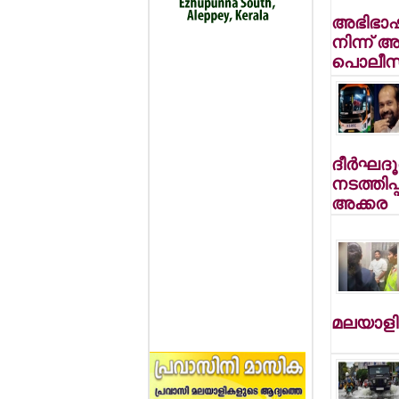
അഭിഭാഷക
നിന്ന് 
പൊലീസ്
ദീര്‍ഘദ
നടത്തിപ്
അക്കര
മലയാളി 