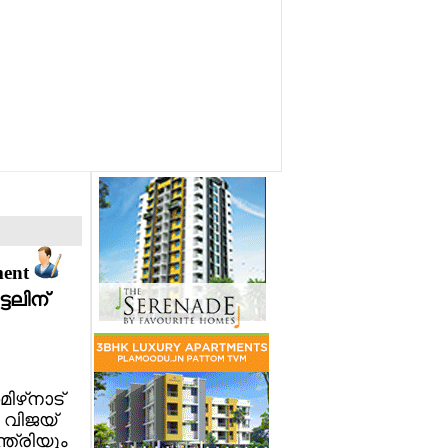
ment
്ടലിന്
ഴ്‌നാട്
ി വിജയ്
്ത്രിയും