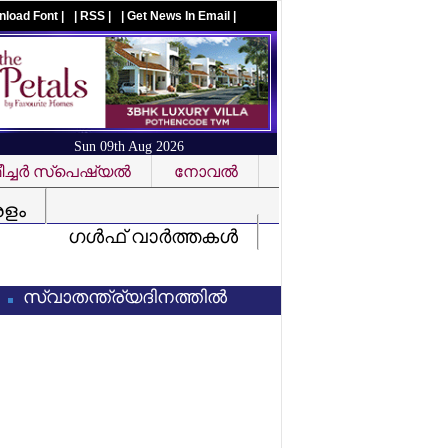
nload Font |
| RSS |
| Get News In Email |
Sun 09th Aug 2026
ച്ചര്‍ സ്‌പെഷ്യല്‍
നോവല്‍
Visit us on facebook
രളം
ഗള്‍ഫ് വാര്‍ത്തകള്‍
ാതന്ത്ര്യദിനത്തില്‍ വന്ദേമാതരം പൂര്‍ണരൂപത്തില്‍