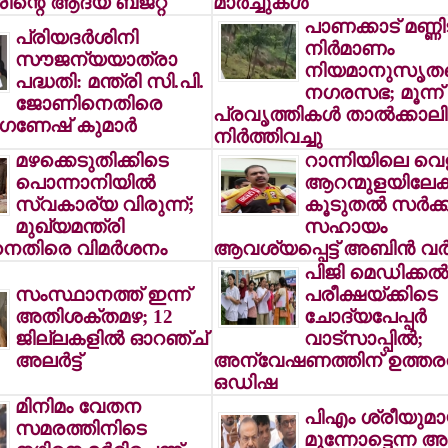
രിന്റെ ആദ്യ ബജറ്റ്
മാര്‍ച്ചുകള്‍
പാണക്കാട് മണ്ണിടി
പ്രിയദര്‍ശിനി
നിര്‍മാണം
സൗജന്യയാത്രാ
നിയമാനുസൃതമെ
പദ്ധതി: മന്ത്രി സി.പി.
നഗരസഭ; മൂന്ന്
ജോണിനെതിരെ
പ്രവൃത്തികള്‍ താല്‍ക്കാ
ഗണേഷ് കുമാര്‍
നിര്‍ത്തിവച്ചു
മഴക്കെടുതിക്കിടെ
റാന്നിയിലെ വെള
പൊന്നാനിയില്‍
ആറന്മുളയിലേക്ക
സ്വകാര്യ വിരുന്ന്;
കൂടുതല്‍ സര്‍ക്കാ
മുഖ്യമന്ത്രി
സഹായം
തിരെ വിമര്‍ശനം
ആവശ്യപ്പെട്ട് അബിന്‍ വര്‍
പിജി മെഡിക്കല്‍
സംസ്ഥാനത്ത് ഇന്ന്
പരീക്ഷയ്ക്കിടെ
അതിശക്തമഴ; 12
ചോദ്യപേപ്പര്‍
ജില്ലകളില്‍ ഓറഞ്ച്
വാട്സാപ്പില്‍;
അലര്‍ട്ട്
അന്വേഷണത്തിന് ഉത്തരവിട
ഒഡിഷ
മിനിമം വേതന
പിഎം ശ്രീയുമാ
സമരത്തിനിടെ
മുന്നോട്ടെന്ന അട