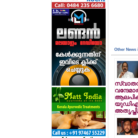
Other News i
സ്വാതന്
വന്ദേമാ
ആലപിക്ക
യുഡിഎഫ
അതൃപ്തി