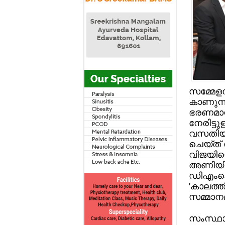
സമ്മേളന
കാണുന്ന
ഭരണമാറ്
നേരിട്ടു
വസതിയി
ചെയ്ത് സ
വിജയിയ
അണിയിക
ഡിഎംകെയ
'കാലത്തി
സമ്മാനമ
സംസ്ഥാന