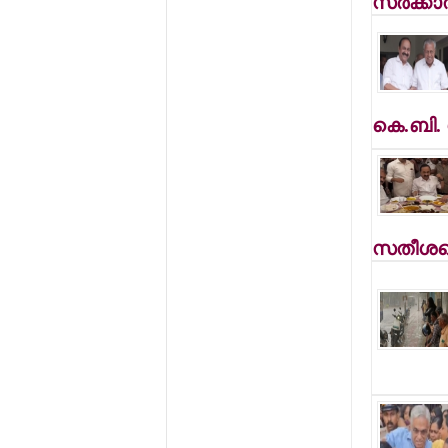
സര്‍ക്കാ
കെ.ബി. 
സതീശനെ