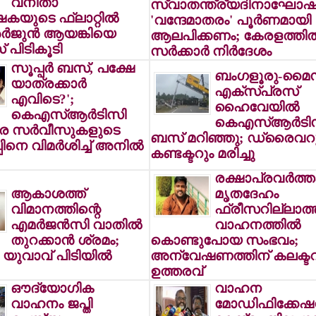
വനിതാ
സ്വാതന്ത്ര്യദിനാഘോഷങ
യുടെ ഫ്‌ലാറ്റില്‍
'വന്ദേമാതരം' പൂര്‍ണമായി
അര്‍ജുന്‍ ആയങ്കിയെ
ആലപിക്കണം; കേരളത്തില്
 പിടികൂടി
സര്‍ക്കാര്‍ നിര്‍ദേശം
സൂപ്പര്‍ ബസ്, പക്ഷേ
ബംഗളൂരു-മൈ
യാത്രക്കാര്‍
എക്‌സ്പ്രസ്
എവിടെ?';
ഹൈവേയില്‍
കെഎസ്ആര്‍ടിസി
കെഎസ്ആര്‍ടി
ൂര സര്‍വീസുകളുടെ
ബസ് മറിഞ്ഞു; ഡ്രൈവറ
പിനെ വിമര്‍ശിച്ച് അനില്‍
കണ്ടക്ടറും മരിച്ചു
രക്ഷാപ്രവര്‍ത്
ആകാശത്ത്
മൃതദേഹം
വിമാനത്തിന്റെ
ഫ്രീസറില്ലാത്
എമര്‍ജന്‍സി വാതില്‍
വാഹനത്തില്‍
തുറക്കാന്‍ ശ്രമം;
കൊണ്ടുപോയ സംഭവം;
യുവാവ് പിടിയില്‍
അന്വേഷണത്തിന് കലക്ട
ഉത്തരവ്
ഔദ്യോഗിക
വാഹന
വാഹനം ജപ്തി
മോഡിഫിക്കേഷന