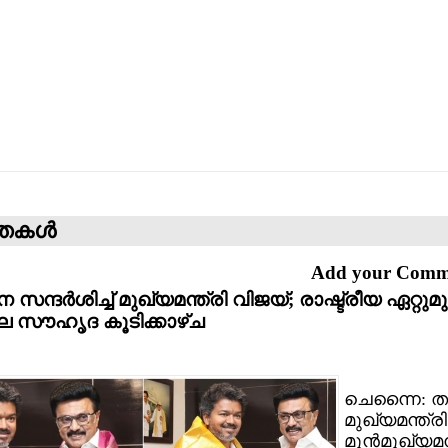
്തകള്‍
Add your Com
നെ സന്ദര്‍ശിച്ച് മുഖ്യമന്ത്രി വിജയ്; രാഷ്ട്രീയ ഏറ്റുമുട
ലെ സൗഹൃദ കൂടിക്കാഴ്ച
ചെന്നൈ: തമി
മുഖ്യമന്ത്ര
മുന്‍മുഖ്യമന