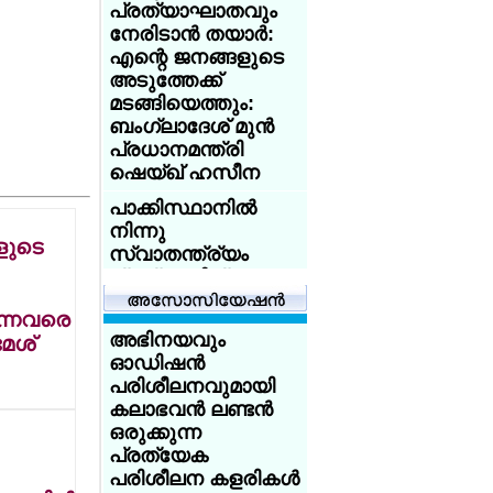
പ്രത്യാഘാതവും
ആസിഡ്
നേരിടാന്‍ തയാര്‍:
ആക്രമണത്തെ
എന്റെ ജനങ്ങളുടെ
അതിജീവിച്ച
അടുത്തേക്ക്
ഇന്ത്യക്കാരിക്ക്
മടങ്ങിയെത്തും:
യുകെ
ബംഗ്ലാദേശ് മുന്‍
യൂണിവേഴ്‌സിറ്റിയുടെ
പ്രധാനമന്ത്രി
സ്‌കോളര്‍ഷിപ്പ്
ഷെയ്ഖ് ഹസീന
യുകെയില്‍
പാക്കിസ്ഥാനില്‍
പഠിക്കുകയാണോ?
നിന്നു
18 വയസ്സായോ?
ളുടെ
സ്വാതന്ത്ര്യം
ട്രെയിന്‍ ടിക്കറ്റ് 50
പ്രഖ്യാപിച്ച്
ശതമാനം
ബലൂചിസ്ഥാന്‍:
ഡിസ്‌കൗണ്ട്:
ുന്നവരെ
ഓഗസ്റ്റ് 11
സേവര്‍ റെയില്‍
അഭിനയവും
മേശ്
സ്വാതന്ത്ര്യ ദിനം
കാര്‍ഡ് നല്‍കാന്‍
ഓഡിഷന്‍
ആഘോഷിക്കാന്‍
യുകെ
പരിശീലനവുമായി
ആഹ്വാനം
കലാഭവന്‍ ലണ്ടന്‍
അയര്‍ലന്‍ഡിനായി
നടി
ഒരുക്കുന്ന
ചെസില്‍ തിളങ്ങി
തൃഷയ്‌ക്കെതിരേ
പ്രത്യേക
മലയാളി
ദ്വയാര്‍ഥ
പരിശീലന കളരികള്‍
സഹോദരങ്ങള്‍;