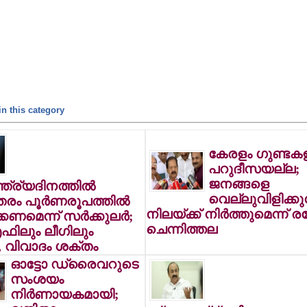
n this category
കേരളം ഗുണ്ടക
പറുദീസയല്ല;
ജനങ്ങളെ
ത്ര്യദിനത്തില്‍
വെല്ലുവിളിക്ക
തരം പൂര്‍ണരൂപത്തില്‍
നിലയ്ക്ക് നിര്‍ത്തുമെന്ന് ര
ണമെന്ന് സര്‍ക്കുലര്‍;
ചെന്നിത്തല
ിലും ലീഗിലും
, വിവാദം ശക്തം
ഓട്ടോ ഡ്രൈവറുടെ
സംശയം
നിര്‍ണായകമായി;