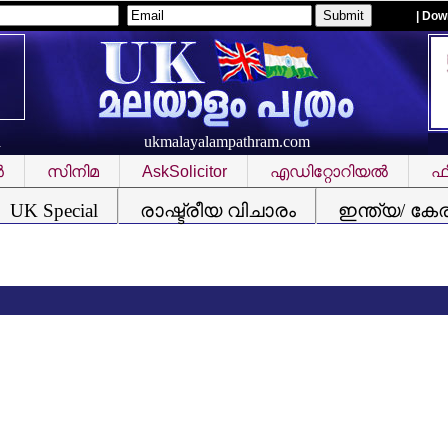
| Dow
ukmalayalampathram.com
R
‍
സിനിമ
AskSolicitor
എഡിറ്റോറിയല്‍
ഫീ
UK Special
രാഷ്ട്രീയ വിചാരം
ഇന്ത്യ/ കേ
സ്വ