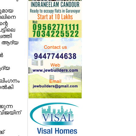
ുമായ
റാലിനെ
്റെ
ട്ടിലെ
ത്തി
ു. ആദ്യ
്‍
ആദ്യ
ആലിംഗനം
ല്‍കി
കുന്ന
 വിജയിന്
ക്