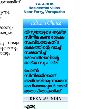
ശനത്തിന്
ന്നു.
,
്കാനും
വിസ്മയയുടെ ആദ്യ
ഷകരുടെ
സിനിമ കണ്ട ശേഷം
സംവിധായകന് 3
ചു. നാളെ
ലക്ഷത്തിന്റെ വാച്ച്
ുമെന്നും
സമ്മാനിച്ച്
മായും
മോഹന്‍ലാലിന്റെ
ഭാര്യ സുചിത്ര
പോണ്‍
സിനിമയിലാണ്
അഭിനയിക്കുന്നതെന്ന്
അറിഞ്ഞപ്പോള്‍ അത്
മാതാപിതാക്കള്‍ക്ക്
വലിയ
ആഘാതമായി:
സണ്ണി ലിയോണ്‍
ഏതു