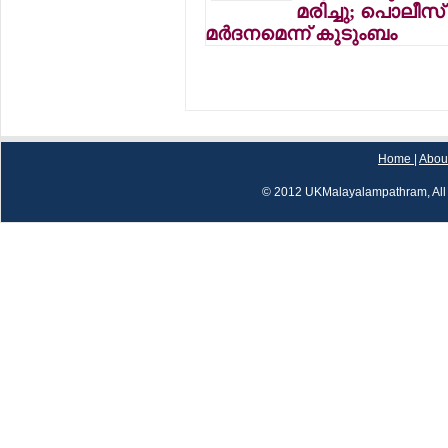
മരിച്ചു; പൊലീസ്
മര്‍ദനമെന്ന് കുടുംബം
Home
|
Abou
© 2012 UKMalayalampathram, All 