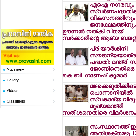
എഐ നഗരവും
സ്വര്‍ണപദ്ധതിക
വികസനത്തിനും
ജനക്ഷേമത്തിനും
ഊന്നല്‍ നല്‍കി വിജയ്
സര്‍ക്കാരിന്റെ ആദ്യ ബജറ്റ്
പ്രിയദര്‍ശിനി
സൗജന്യയാത്ര
പദ്ധതി: മന്ത്രി സ
ജോണിനെതിരെ
Matrimony
കെ.ബി. ഗണേഷ് കുമാര്‍
Gallery
മഴക്കെടുതിക്കിട
Videos
പൊന്നാനിയില്‍
സ്വകാര്യ വിരുന്
Classifieds
മുഖ്യമന്ത്രി
സതീശനെതിരെ വിമര്‍ശന
സംസ്ഥാനത്ത് ഇന
അതിശക്തമഴ; 1