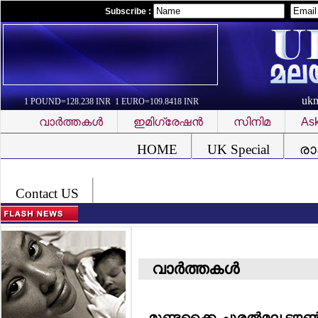
Subscribe :
uk
1 POUND=128.238 INR 1 EURO=109.8418 INR
വാര്‍ത്തകള്‍
ഇമിഗ്രേഷന്‍
സിനിമ
Ask
Font Problem
HOME
UK Special
രാ
Contact US
വാര്‍ത്തകള്‍
മുണ്ടക്കൈ-ചൂരല്‍മല ടൗണ്