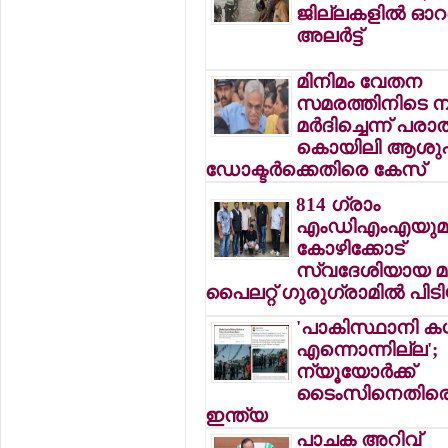
ജില്ലകളില്‍ ഓറ
അലര്‍ട്ട്
മിനിമം വേതന
സമരത്തിനിടെ നഴ
മര്‍ദിച്ചെന്ന് പരാ
കൊയിലി ആശുപ
ഡോക്ടര്‍ക്കെതിരെ കേസ്
814 ഗ്രാം
എംഡിഎംഎയുമ
കോഴിക്കോട്
സ്വദേശിയായ മു
പൈലറ്റ് ഗുരുഗ്രാമില്‍ പിടി
'പാകിസ്ഥാനി കശ്മ
എന്നൊന്നില്ല';
ന്യൂയോര്‍ക്ക്
ടൈംസിനെതിര
ഇന്ത്യ
പാചക അറിവ്