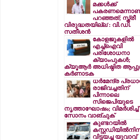
മക്കള്‍ക്ക്
പകരണമെന്നാണ
പറഞ്ഞത്; സ്ത്രീ
വിരുദ്ധതയില്ല': വി.ഡി.
സതീശന്‍
കോളജുകളില്‍
എച്ച്ഐവി
പരിശോധനാ
ക്യാംപുകള്‍;
ക്യൂആര്‍ അധിഷ്ഠിത ആപ്പു
കര്‍ണാടക
ധര്‍മേന്ദ്ര പ്രധാന
രാജിവച്ചതിന്
പിന്നാലെ
സിജെപിയുടെ
നൃത്താഘോഷം; വിമര്‍ശിച്ച്
സോനം വാങ്ചുക്
കുണ്ടറയില്‍
കസ്റ്റഡിയില്‍നിന്
വിട്ടയച്ച യുവാവ്