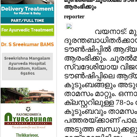
ആരംഭിക്കും
reporter
വയനാട്: മു
ദുരന്തബാധിതര്‍ക്കായ
ടൗണ്‍ഷിപ്പില്‍ ആദ്
ആരംഭിക്കും. ചൂരല്‍
സ്വദേശിയായ വിജയ
ടൗണ്‍ഷിപ്പിലെ ആദ്യ
കുടുംബങ്ങളും അടു
താമസം മാറ്റും. ഒന
ക്ലസ്റ്ററിലുള്ള 78-ാം
കുടുംബവും താമസം 
പത്തരയ്ക്കാണ് പാലു
അടുത്ത ബന്ധുക്കളു