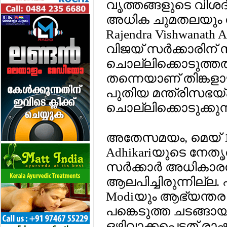
വൃത്തങ്ങളുടെ വിശദീ
അധിക ചുമതലയും വഹ
Rajendra Vishwanat
വിജയ് സര്‍ക്കാരി
ചൊല്ലിക്കൊടുത്തത
തന്നെയാണ് തിങ്കളാ
പുതിയ മന്ത്രിസഭയ
ചൊല്ലിക്കൊടുക്കുന്
അതേസമയം, മെയ് 11-ന
Adhikariയുടെ നേത
സര്‍ക്കാര്‍ അധികാരമ
ആലപിച്ചിരുന്നില്ല. 
Modiയും ആഭ്യന്തര മ
പങ്കെടുത്ത ചടങ്ങായി
ഒഴിവാക്കപ്പെട്ടത് രാഷ്ട