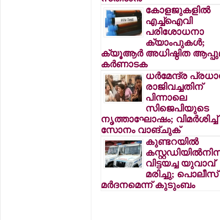
കോളജുകളില്‍
എച്ച്ഐവി
പരിശോധനാ
ക്യാംപുകള്‍;
ക്യൂആര്‍ അധിഷ്ഠിത ആപ്പു
കര്‍ണാടക
ധര്‍മേന്ദ്ര പ്രധാന
രാജിവച്ചതിന്
പിന്നാലെ
സിജെപിയുടെ
നൃത്താഘോഷം; വിമര്‍ശിച്ച്
സോനം വാങ്ചുക്
കുണ്ടറയില്‍
കസ്റ്റഡിയില്‍നിന്
വിട്ടയച്ച യുവാവ്
മരിച്ചു; പൊലീസ്
മര്‍ദനമെന്ന് കുടുംബം