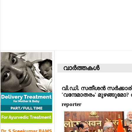
വാര്‍ത്തകള്‍
വി.ഡി. സതീശന്‍ സര്‍ക്കാ
'വന്ദേമാതരം' മുഴങ്ങുമോ? ര
reporter