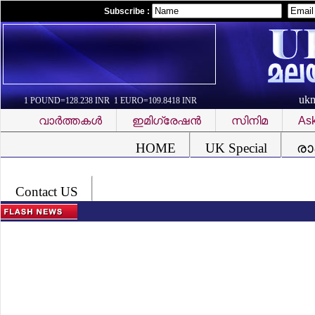
Subscribe :
uk
1 POUND=128.238 INR 1 EURO=109.8418 INR
വാര്‍ത്തകള്‍
ഇമിഗ്രേഷന്‍
സിനിമ
Ask
Font Problem
HOME
UK Special
രാ
Contact US