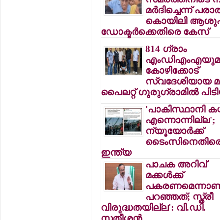
മര്‍ദിച്ചെന്ന് പരാ
കൊയിലി ആശുപ
ഡോക്ടര്‍ക്കെതിരെ കേസ്
814 ഗ്രാം
എംഡിഎംഎയുമ
കോഴിക്കോട്
സ്വദേശിയായ മു
പൈലറ്റ് ഗുരുഗ്രാമില്‍ പിടി
'പാകിസ്ഥാനി കശ്മ
എന്നൊന്നില്ല';
ന്യൂയോര്‍ക്ക്
ടൈംസിനെതിര
ഇന്ത്യ
പാചക അറിവ്
മക്കള്‍ക്ക്
പകരണമെന്നാണ
പറഞ്ഞത്; സ്ത്രീ
വിരുദ്ധതയില്ല': വി.ഡി.
സതീശന്‍