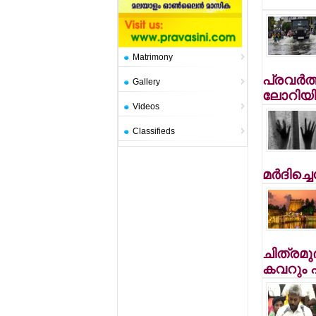
Matrimony
പ്രവര്‍ത്ത
Gallery
ലോറിയില
Videos
Classifieds
മര്‍ദിച്ച
ചിത്രമു
കവറും പ