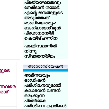
പ്രത്യാഘാതവും
ആസിഡ്
നേരിടാന്‍ തയാര്‍:
ആക്രമണത്തെ
എന്റെ ജനങ്ങളുടെ
അതിജീവിച്ച
അടുത്തേക്ക്
ഇന്ത്യക്കാരിക്ക്
മടങ്ങിയെത്തും:
യുകെ
ബംഗ്ലാദേശ് മുന്‍
യൂണിവേഴ്‌സിറ്റിയുടെ
പ്രധാനമന്ത്രി
സ്‌കോളര്‍ഷിപ്പ്
ഷെയ്ഖ് ഹസീന
യുകെയില്‍
പാക്കിസ്ഥാനില്‍
പഠിക്കുകയാണോ?
നിന്നു
18 വയസ്സായോ?
സ്വാതന്ത്ര്യം
ട്രെയിന്‍ ടിക്കറ്റ് 50
പ്രഖ്യാപിച്ച്
ശതമാനം
ബലൂചിസ്ഥാന്‍:
ഡിസ്‌കൗണ്ട്:
ളുടെ
ഓഗസ്റ്റ് 11
സേവര്‍ റെയില്‍
അഭിനയവും
സ്വാതന്ത്ര്യ ദിനം
കാര്‍ഡ് നല്‍കാന്‍
ഓഡിഷന്‍
ആഘോഷിക്കാന്‍
യുകെ
പരിശീലനവുമായി
ുന്നവരെ
ആഹ്വാനം
കലാഭവന്‍ ലണ്ടന്‍
മേശ്
അയര്‍ലന്‍ഡിനായി
നടി
ഒരുക്കുന്ന
ചെസില്‍ തിളങ്ങി
തൃഷയ്‌ക്കെതിരേ
പ്രത്യേക
മലയാളി
ദ്വയാര്‍ഥ
പരിശീലന കളരികള്‍
സഹോദരങ്ങള്‍;