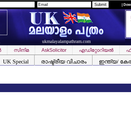
| Dow
ukmalayalampathram.com
R
‍
സിനിമ
AskSolicitor
എഡിറ്റോറിയല്‍
ഫീ
UK Special
രാഷ്ട്രീയ വിചാരം
ഇന്ത്യ/ കേ
സ്വ