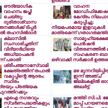
ഉത്തരവ്
ഔദ്യോഗിക
വാഹന
വാഹനം ജപ്തി
മോഡിഫിക്കേഷന
ചെയ്തു;
കേന്ദ്രം നിലപാട
ദുരിതാശ്വാസ
കടുപ്പിച്ചു;
നങ്ങള്‍ക്ക് ടിപ്പര്‍
നിയമപരമായ ഇളവുകള്‍
്‍ തഹസില്‍ദാര്‍
മാത്രമെന്ന് ഗതാഗതമന്ത്ര
ക്ലാസില്‍
സാമൂഹ്യക്ഷേമ
സംസാരിച്ചതിന്
പെന്‍ഷന്‍
വിദ്യാര്‍ഥിയെ
വിതരണത്തില്‍ മാ
അധ്യാപകന്‍
സഹകരണ ബാങ്
െന്ന് പരാതി
ഒഴിവാക്കി സര്‍ക്കാര്‍ ഉത്തര
ശ്രീപത്മനാഭസ്വാമി
ക്ഷേത്രത്തിന് തപാല്‍
മഴ മുന്നറിയിപ്പില്
വകുപ്പിന്റെ ആദരം;
ഇന്ന് അഞ്ച്
സ്ഥിരം
ജില്ലകളില്‍ ഓ
ദ്രയും പ്രത്യേക
അലര്‍ട്ട്
ുറത്തിറക്കും
എഐ നഗരവും
മന്ത്രി സി.പി. 
സ്വര്‍ണപദ്ധതികളും;
മാപ്പ് പറയണമെന