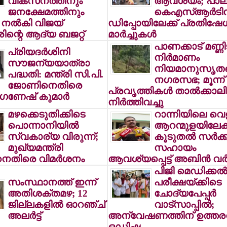
വികസനത്തിനും
ആവശ്യം; പാലക
ജനക്ഷേമത്തിനും
കെഎസ്ആര്‍ടി
 നല്‍കി വിജയ്
ഡിപ്പോയിലേക്ക് പ്രതിഷേ
രിന്റെ ആദ്യ ബജറ്റ്
മാര്‍ച്ചുകള്‍
പാണക്കാട് മണ്ണിടി
പ്രിയദര്‍ശിനി
നിര്‍മാണം
സൗജന്യയാത്രാ
നിയമാനുസൃതമെ
പദ്ധതി: മന്ത്രി സി.പി.
നഗരസഭ; മൂന്ന്
ജോണിനെതിരെ
പ്രവൃത്തികള്‍ താല്‍ക്കാ
ഗണേഷ് കുമാര്‍
നിര്‍ത്തിവച്ചു
മഴക്കെടുതിക്കിടെ
റാന്നിയിലെ വെള
പൊന്നാനിയില്‍
ആറന്മുളയിലേക്ക
സ്വകാര്യ വിരുന്ന്;
കൂടുതല്‍ സര്‍ക്കാ
മുഖ്യമന്ത്രി
സഹായം
തിരെ വിമര്‍ശനം
ആവശ്യപ്പെട്ട് അബിന്‍ വര്‍
പിജി മെഡിക്കല്‍
സംസ്ഥാനത്ത് ഇന്ന്
പരീക്ഷയ്ക്കിടെ
അതിശക്തമഴ; 12
ചോദ്യപേപ്പര്‍
ജില്ലകളില്‍ ഓറഞ്ച്
വാട്സാപ്പില്‍;
അലര്‍ട്ട്
അന്വേഷണത്തിന് ഉത്തരവിട
ഒഡിഷ