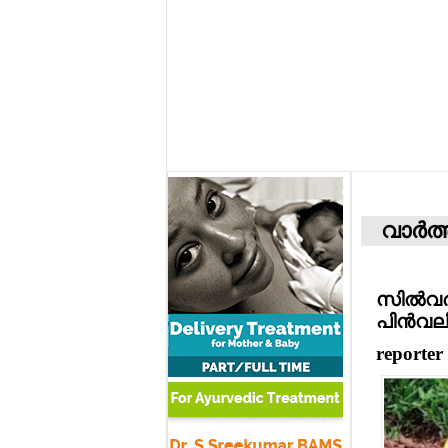
വാര്‍ത
സില്‍വര്
പിന്‍വലി
reporter