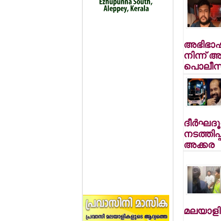
അഭിഭാഷക
നിന്ന് 
പൊലീസ്
ദീര്‍ഘദ
നടത്തിപ്
അക്കര
മലയാളി 