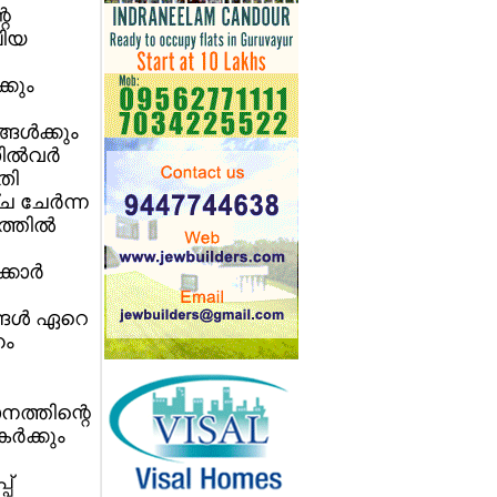
റെ
ലിയ
്കും
ള്‍ക്കും
ല്‍വര്‍
തി
 ചേര്‍ന്ന
്തില്‍
കാര്‍
്ങള്‍ ഏറെ
ഹം
നത്തിന്റെ
്‍ക്കും
പ്