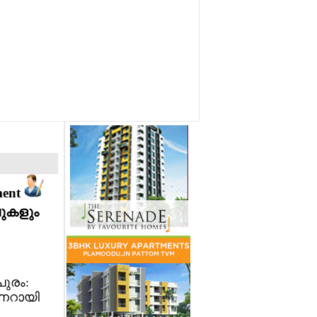
ment
രവുകളും
ുരം:
ണറായി