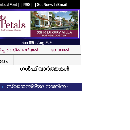
nload Font |
| RSS |
| Get News In Email |
Sun 09th Aug 2026
ച്ചര്‍ സ്‌പെഷ്യല്‍
നോവല്‍
Visit us on facebook
രളം
ഗള്‍ഫ് വാര്‍ത്തകള്‍
ാതന്ത്ര്യദിനത്തില്‍ വന്ദേമാതരം പൂര്‍ണരൂപത്തില്‍