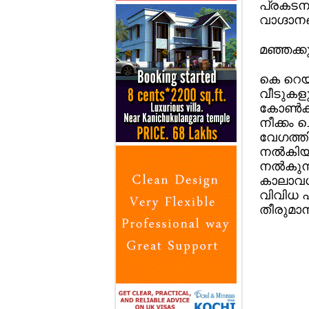
പ്രകടനപ
വാഗ്ദാന
മഞ്ഞക്കു
കെ റെയി
വീടുകളു
കോണ്‍ക്
നീക്കം 
വേഗത്തില
നല്‍കിയ
നല്‍കുന
കാലാവധി
വിവിധ പി
തീരുമാനി