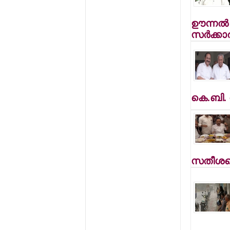
ഊന്നല്‍
സര്‍ക്കാ
കെ.ബി. 
സതീശനെ