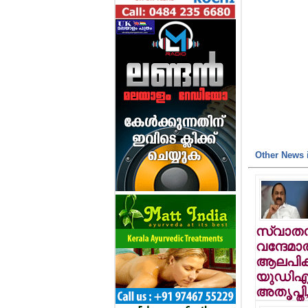
Other News i
സ്വാതന്
വന്ദേമാ
ആലപിക്ക
യുഡിഎഫ
അതൃപ്തി