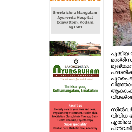
പുതിയ യു
മന്ത്രി
മുഖ്യമന
പദ്ധതിക്
പുറപ്പെ
വിജ്ഞാപന
ആകാംക്
വ്യക്തമ
സില്‍വര
വിവിധ ഭാ
എതിരെ പ
പിന്‍വലി