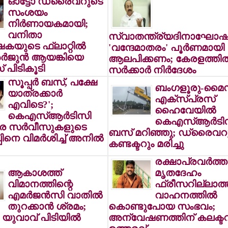
ഓട്ടോ ഡ്രൈവറുടെ
സംശയം
നിര്‍ണായകമായി;
വനിതാ
സ്വാതന്ത്ര്യദിനാഘോഷങ
യുടെ ഫ്‌ലാറ്റില്‍
'വന്ദേമാതരം' പൂര്‍ണമായി
അര്‍ജുന്‍ ആയങ്കിയെ
ആലപിക്കണം; കേരളത്തില്
 പിടികൂടി
സര്‍ക്കാര്‍ നിര്‍ദേശം
സൂപ്പര്‍ ബസ്, പക്ഷേ
ബംഗളൂരു-മൈ
യാത്രക്കാര്‍
എക്‌സ്പ്രസ്
എവിടെ?';
ഹൈവേയില്‍
കെഎസ്ആര്‍ടിസി
കെഎസ്ആര്‍ടി
ൂര സര്‍വീസുകളുടെ
ബസ് മറിഞ്ഞു; ഡ്രൈവറ
പിനെ വിമര്‍ശിച്ച് അനില്‍
കണ്ടക്ടറും മരിച്ചു
രക്ഷാപ്രവര്‍ത്
ആകാശത്ത്
മൃതദേഹം
വിമാനത്തിന്റെ
ഫ്രീസറില്ലാത്
എമര്‍ജന്‍സി വാതില്‍
വാഹനത്തില്‍
തുറക്കാന്‍ ശ്രമം;
കൊണ്ടുപോയ സംഭവം;
യുവാവ് പിടിയില്‍
അന്വേഷണത്തിന് കലക്ട