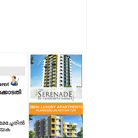
ment
ക്കോടതി
േച്ചേരില്‍
്യേക