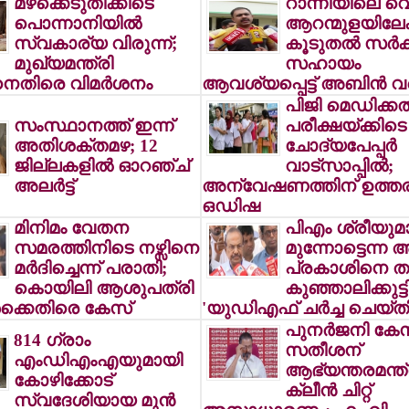
മഴക്കെടുതിക്കിടെ
റാന്നിയിലെ വെ
പൊന്നാനിയില്‍
ആറന്മുളയിലേക്
സ്വകാര്യ വിരുന്ന്;
കൂടുതല്‍ സര്‍ക്ക
മുഖ്യമന്ത്രി
സഹായം
തിരെ വിമര്‍ശനം
ആവശ്യപ്പെട്ട് അബിന്‍ വര്
പിജി മെഡിക്കല്
സംസ്ഥാനത്ത് ഇന്ന്
പരീക്ഷയ്ക്കിടെ
അതിശക്തമഴ; 12
ചോദ്യപേപ്പര്‍
ജില്ലകളില്‍ ഓറഞ്ച്
വാട്സാപ്പില്‍;
അലര്‍ട്ട്
അന്വേഷണത്തിന് ഉത്തരവി
ഒഡിഷ
മിനിമം വേതന
പിഎം ശ്രീയുമ
സമരത്തിനിടെ നഴ്സിനെ
മുന്നോട്ടെന്ന അ
മര്‍ദിച്ചെന്ന് പരാതി;
പ്രകാശിനെ തള
കൊയിലി ആശുപത്രി
കുഞ്ഞാലിക്കുട്ടി
‍ക്കെതിരെ കേസ്
'യുഡിഎഫ് ചര്‍ച്ച ചെയ്തിട
പുനര്‍ജനി കേസ
814 ഗ്രാം
സതീശന്
എംഡിഎംഎയുമായി
ആഭ്യന്തരമന്ത
കോഴിക്കോട്
ക്ലീന്‍ ചിറ്റ്
സ്വദേശിയായ മുന്‍