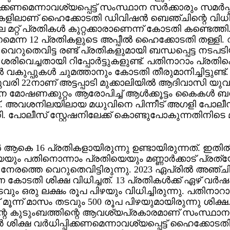
പിക്കണമെന്നാവശ്യപ്പെട്ട് സംസ്ഥാന സര്‍ക്കാരും സമര്‍പ്പി
ുകളിലാണ് ഹൈക്കോടതി ഡിവിഷന്‍ ബെഞ്ചിന്റെ വിധി
മറ്റ് പ്രതികള്‍ കുറ്റക്കാരാണെന്ന് കോടതി കണ്ടെത്തി.
കണമെന്ന 12 പ്രതികളുടെ അപ്പീല്‍ ഹൈക്കോടതി തള്ളി
െറുതെവിട്ട രണ്ട് പ്രതികളുമായി ബന്ധപ്പെട്ട നടപടി
രിവെച്ചതായി റിപ്പോര്‍ട്ടുകളുണ്ട്. പതിനാറാം പ്രതിക
 വകുപ്പുകള്‍ ചുമത്താനും കോടതി തീരുമാനിച്ചിട്ടുണ്ട്.
രി 22നാണ് അട്ടപ്പാടി മുക്കാലിയില്‍ ആദിവാസി യ
 മോഷണക്കുറ്റം ആരോപിച്ച് ആള്‍ക്കൂട്ടം കൈകള്‍ ബന്ധ
്ചത്. അവശനിലയിലായ മധുവിനെ പിന്നീട് അഗളി പോലീ
 പോലീസ് സ്റ്റേഷനിലേക്ക് കൊണ്ടുപോകുന്നതിനിടെ 
 ആകെ 16 പ്രതികളായിരുന്നു ഉണ്ടായിരുന്നത്. ഇതില്
യും പതിനൊന്നാം പ്രതിയെയും മണ്ണാര്‍ക്കാട് പ്രത്
േരത്തെ വെറുതെവിട്ടിരുന്നു. 2023 ഏപ്രില്‍ അഞ്
കോടതി ശിക്ഷ വിധിച്ചത്. 13 പ്രതികള്‍ക്ക് ഏഴ് വര്‍ഷ
ും ഒരു ലക്ഷം രൂപ പിഴയും വിധിച്ചിരുന്നു. പതിനാറാ
് മൂന്ന് മാസം തടവും 500 രൂപ പിഴയുമായിരുന്നു ശിക്ഷ
്റെ കുടുംബത്തിന്റെ ആവശ്യപ്രകാരമാണ് സംസ്ഥാന
ര്‍ ശിക്ഷ വര്‍ധിപ്പിക്കണമെന്നാവശ്യപ്പെട്ട് ഹൈക്കോടതി