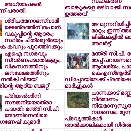
സഹകരണ
അധ്യാപകന്‍
ബാങ്കുകളെ ഒഴിവാക്കി സര്‍ക
െന്ന് പരാതി
ഉത്തരവ്
ശ്രീപത്മനാഭസ്വാമി
മഴ മുന്നറിയിപ്പി
ക്ഷേത്രത്തിന് തപാല്‍
മാറ്റം; ഇന്ന് അ
വകുപ്പിന്റെ ആദരം;
ജില്ലകളില്‍ 
സ്ഥിരം ചിത്രമുദ്രയും
അലര്‍ട്ട്
ക കവറും പുറത്തിറക്കും
എഐ നഗരവും
മന്ത്രി സി.പി.
സ്വര്‍ണപദ്ധതികളും;
മാപ്പ് പറയണമെ
വികസനത്തിനും
ആവശ്യം; പാലക
ജനക്ഷേമത്തിനും
കെഎസ്ആര്‍ട
 നല്‍കി വിജയ്
ഡിപ്പോയിലേക്ക് പ്രതിഷ
രിന്റെ ആദ്യ ബജറ്റ്
മാര്‍ച്ചുകള്‍
പാണക്കാട് മണ്ണിട
പ്രിയദര്‍ശിനി
നിര്‍മാണം
സൗജന്യയാത്രാ
നിയമാനുസൃതമ
പദ്ധതി: മന്ത്രി സി.പി.
നഗരസഭ; മൂന്ന
ജോണിനെതിരെ
പ്രവൃത്തികള്‍
ഗണേഷ് കുമാര്‍
താല്‍ക്കാലികമായി നിര്‍ത്ത