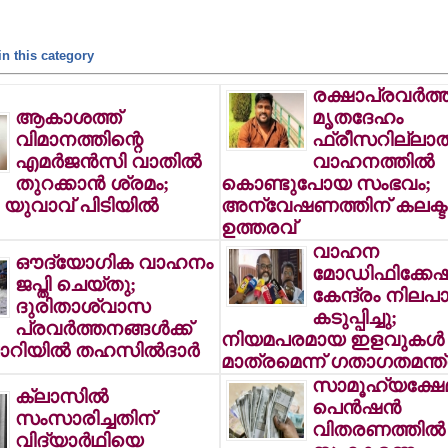
n this category
രക്ഷാപ്രവര്‍ത്
ആകാശത്ത്
മൃതദേഹം
വിമാനത്തിന്റെ
ഫ്രീസറില്ലാത
എമര്‍ജന്‍സി വാതില്‍
വാഹനത്തില്‍
തുറക്കാന്‍ ശ്രമം;
കൊണ്ടുപോയ സംഭവം;
യുവാവ് പിടിയില്‍
അന്വേഷണത്തിന് കലക്ട
ഉത്തരവ്
വാഹന
ഔദ്യോഗിക വാഹനം
മോഡിഫിക്കേഷ
ജപ്തി ചെയ്തു;
കേന്ദ്രം നിലപാ
ദുരിതാശ്വാസ
കടുപ്പിച്ചു;
പ്രവര്‍ത്തനങ്ങള്‍ക്ക്
നിയമപരമായ ഇളവുകള്‍
 ലോറിയില്‍ തഹസില്‍ദാര്‍
മാത്രമെന്ന് ഗതാഗതമന്ത്
സാമൂഹ്യക്ഷേ
ക്ലാസില്‍
പെന്‍ഷന്‍
സംസാരിച്ചതിന്
വിതരണത്തില്‍ മ
വിദ്യാര്‍ഥിയെ