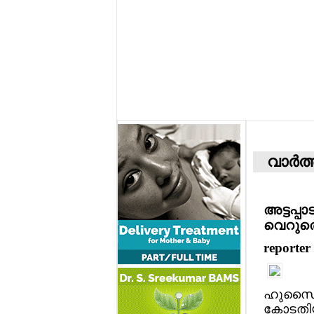
വാര്‍ത
അട്ടപ്
വെറുതെവ
reporter
ഹുസൈനെ 
കോടതിയു