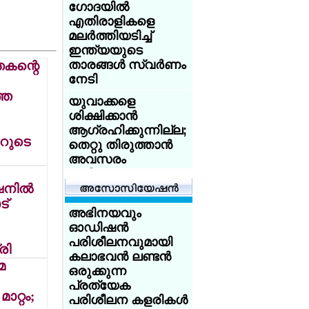
ഗോദയില്‍
ആസിഡ്
എതിരാളികളെ
ആക്രമണത്തെ
മലര്‍ത്തിയടിച്ച്
അതിജീവിച്ച
ഇന്ത്യയുടെ
ഇന്ത്യക്കാരിക്ക്
താരങ്ങള്‍ സ്വര്‍ണം
തകന്റെ
യുകെ
നേടി
യൂണിവേഴ്‌സിറ്റിയുടെ
്ത
സ്‌കോളര്‍ഷിപ്പ്
യുവാക്കളെ
ശിക്ഷിക്കാന്‍
യുകെയില്‍
ആഗ്രഹിക്കുന്നില്ല;
പഠിക്കുകയാണോ?
റുടെ
തെറ്റു തിരുത്താന്‍
18 വയസ്സായോ?
അവസരം
ട്രെയിന്‍ ടിക്കറ്റ് 50
നല്‍കണം:
ശതമാനം
നില്‍
അധിക്ഷേപിച്ച
ഡിസ്‌കൗണ്ട്:
യുവാക്കളോട്
ട്
സേവര്‍ റെയില്‍
അഭിനയവും
ക്ഷമിച്ചു -
കാര്‍ഡ് നല്‍കാന്‍
ഓഡിഷന്‍
പ്രധാനമന്ത്രി
യുകെ
പരിശീലനവുമായി
രി
കേരളത്തില്‍ 14
കലാഭവന്‍ ലണ്ടന്‍
അയര്‍ലന്‍ഡിനായി
മ
ജില്ലകളിലും
ഒരുക്കുന്ന
ചെസില്‍ തിളങ്ങി
കര്‍ക്കടകത്തിലെ
പ്രത്യേക
മലയാളി
ാറ്റം;
പെരുമഴ:
പരിശീലന കളരികള്‍
സഹോദരങ്ങള്‍;