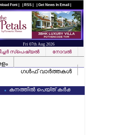
nload Font |
| RSS |
| Get News In Email |
Fri 07th Aug 2026
ച്ചര്‍ സ്‌പെഷ്യല്‍
നോവല്‍
Visit us on facebook
രളം
ഗള്‍ഫ് വാര്‍ത്തകള്‍
ത്തില്‍ പെയ്ത് കര്‍ക്കടകം: നാളെയും (8/7/2026) ഏഴ് 