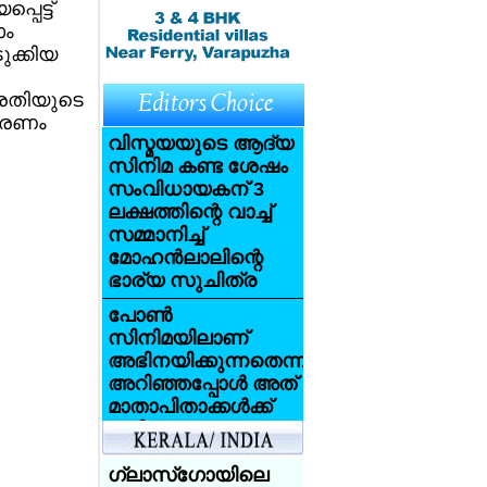
പെട്ട്
ാം
ുക്കിയ
്രതിയുടെ
ീകരണം
വിസ്മയയുടെ ആദ്യ
സിനിമ കണ്ട ശേഷം
സംവിധായകന് 3
ലക്ഷത്തിന്റെ വാച്ച്
സമ്മാനിച്ച്
മോഹന്‍ലാലിന്റെ
ഭാര്യ സുചിത്ര
പോണ്‍
സിനിമയിലാണ്
അഭിനയിക്കുന്നതെന്ന്
അറിഞ്ഞപ്പോള്‍ അത്
മാതാപിതാക്കള്‍ക്ക്
വലിയ
ആഘാതമായി:
സണ്ണി ലിയോണ്‍
ഗ്ലാസ്‌ഗോയിലെ