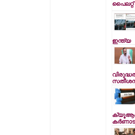
പൈലറ്റ് 
ഇന്ത്യ
വിരുദ്ധ
സതീശന്
ക്യൂആര്
കര്‍ണാ