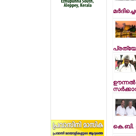
മര്‍ദിച്ച
പ്രത്യേ
ഊന്നല്‍
സര്‍ക്കാ
കെ.ബി. 