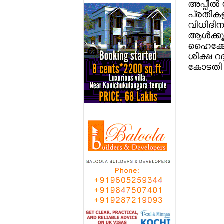
അപ്പീല്
പ്രതികള
വിധിദിന
ആള്‍ക്ക
ഹൈക്കോ
ശിക്ഷ റദ
കോടതി ന