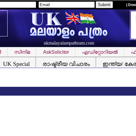
| Dow
ukmalayalampathram.com
‍
സിനിമ
AskSolicitor
എഡിറ്റോറിയല്‍
ഫീ
UK Special
രാഷ്ട്രീയ വിചാരം
ഇന്ത്യ/ കേ
കന