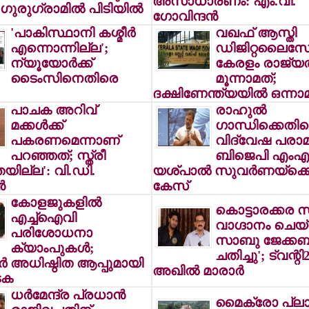
അസാധാരണം: എം.വി.
ഗുരുഗ്രാമില്‍ പിടിയില്‍
ഗോവിന്ദന്‍
'പാകിസ്ഥാനി കശ്മീര്‍
വഖഫ് ആസ്തി
എന്നൊന്നില്ല';
ഡിജിറ്റലൈസേ
ന്യൂയോര്‍ക്ക്
കേരളം രാജ്യത
ടൈംസിനെതിരെ
മൂന്നാമത്;
ദക്ഷിണേന്ത്യയില്‍ ഒന്നാ
പാചക അറിവ്
രാഹുല്‍
മക്കള്‍ക്ക്
ഗാന്ധിക്കെതി
പകരണമെന്നാണ്
വിദ്വേഷ പരാമര
പറഞ്ഞത്; സ്ത്രീ
ബിജെപി എംഎ
തയില്ല': വി.ഡി.
യശ്പാല്‍ സുവര്‍ണയ്ക്
‍
കേസ്
കോളജുകളില്‍
കൊട്ടാരക്കര സീറ
എച്ച്ഐവി
വാഗ്ദാനം ചെയ്
പരിശോധനാ
സാബു ജേക്കബ
ക്യാംപുകള്‍;
ചതിച്ചു'; ട്വന്റി20
‍ അധിഷ്ഠിത ആപ്പുമായി
അഖില്‍ മാരാര്‍
ടക
ധര്‍മേന്ദ്ര പ്രധാന്‍
മൈക്രോ പ്ലാന