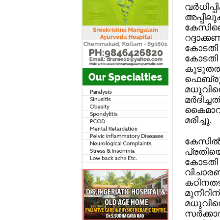
വര്‍ധിപ്
അപ്പീല
കേസിലെ 
റദ്ദാക്
കോടതി വ
കോടതി ശ
കൂടുതല്‍
ഫെബ്രുവ
മധുവിനെ
മര്‍ദിച
കൈമാറി.
മരിച്ചു.
കേസില്‍
പ്രതിയെ
കോടതി ന
വിചാരണ 
കഠിനതടവ
മുനീറിന
മധുവിന
സര്‍ക്കാ