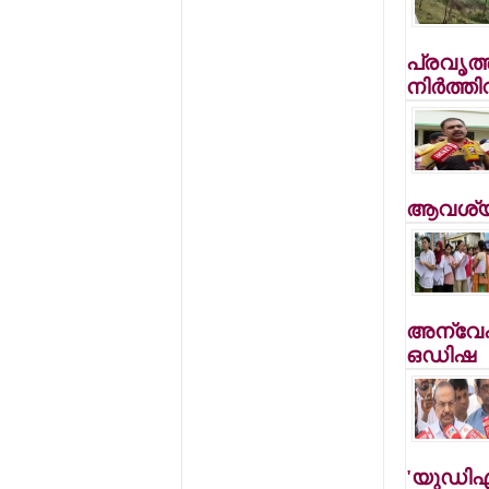
പ്രവൃത്
നിര്‍ത്തി
ആവശ്യപ്പ
അന്വേഷണ
ഒഡിഷ
'യുഡിഎഫ്