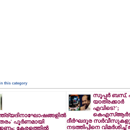
n this category
സൂപ്പര്‍ ബസ്,
യാത്രക്കാര്‍
എവിടെ?';
കെഎസ്ആര്‍ട
്ത്ര്യദിനാഘോഷങ്ങളില്‍
ദീര്‍ഘദൂര സര്‍വീസുകള
ാതരം' പൂര്‍ണമായി
നടത്തിപ്പിനെ വിമര്‍ശിച്ച്
കണം; കേരളത്തില്‍