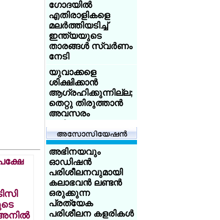
ഗോദയില്‍
ആസിഡ്
എതിരാളികളെ
ആക്രമണത്തെ
മലര്‍ത്തിയടിച്ച്
അതിജീവിച്ച
ഇന്ത്യയുടെ
ഇന്ത്യക്കാരിക്ക്
താരങ്ങള്‍ സ്വര്‍ണം
യുകെ
നേടി
യൂണിവേഴ്‌സിറ്റിയുടെ
സ്‌കോളര്‍ഷിപ്പ്
യുവാക്കളെ
ശിക്ഷിക്കാന്‍
യുകെയില്‍
ആഗ്രഹിക്കുന്നില്ല;
പഠിക്കുകയാണോ?
തെറ്റു തിരുത്താന്‍
18 വയസ്സായോ?
അവസരം
ട്രെയിന്‍ ടിക്കറ്റ് 50
നല്‍കണം:
ശതമാനം
അധിക്ഷേപിച്ച
ഡിസ്‌കൗണ്ട്:
യുവാക്കളോട്
സേവര്‍ റെയില്‍
അഭിനയവും
ക്ഷമിച്ചു -
കാര്‍ഡ് നല്‍കാന്‍
 പക്ഷേ
ഓഡിഷന്‍
പ്രധാനമന്ത്രി
യുകെ
പരിശീലനവുമായി
കേരളത്തില്‍ 14
കലാഭവന്‍ ലണ്ടന്‍
അയര്‍ലന്‍ഡിനായി
ജില്ലകളിലും
ഒരുക്കുന്ന
ിസി
ചെസില്‍ തിളങ്ങി
കര്‍ക്കടകത്തിലെ
പ്രത്യേക
ുടെ
മലയാളി
പെരുമഴ:
പരിശീലന കളരികള്‍
 അനില്‍
സഹോദരങ്ങള്‍;