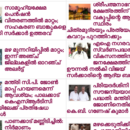
ശ്രീപത്മനാഭ
സാമൂഹ്യക്ഷേമ
ക്ഷേത്രത്തിന്
പെന്‍ഷന്‍
വകുപ്പിന്റെ 
വിതരണത്തില്‍ മാറ്റം;
സ്ഥിരം
സഹകരണ ബാങ്കുകളെ
ചിത്രമുദ്രയും പ്രത്യ
ി സര്‍ക്കാര്‍ ഉത്തരവ്
കവറും പുറത്തിറക്കും
എഐ നഗരവ
മഴ മുന്നറിയിപ്പില്‍ മാറ്റം;
സ്വര്‍ണപദ്ധ
ഇന്ന് അഞ്ച്
വികസനത്തിന
ജില്ലകളില്‍ ഓറഞ്ച്
ജനക്ഷേമത്തി
അലര്‍ട്ട്
ഊന്നല്‍ നല്‍കി വിജയ്
സര്‍ക്കാരിന്റെ ആദ്യ ബജറ
മന്ത്രി സി.പി. ജോണ്‍
പ്രിയദര്‍ശിനി
മാപ്പ് പറയണമെന്ന്
സൗജന്യയാത
ആവശ്യം; പാലക്കാട്
പദ്ധതി: മന്ത്ര
കെഎസ്ആര്‍ടിസി
ജോണിനെതി
ിലേക്ക് പ്രതിഷേധ
കെ.ബി. ഗണേഷ് കുമാര്‍
ള്‍
പാണക്കാട് മണ്ണിടിച്ചില്‍:
മഴക്കെടുതിക്ക
നിര്‍മാണം