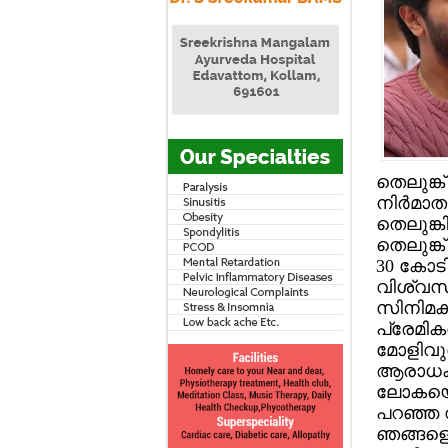
തെലുങ്ക്
നിര്‍മാ
തെലുങ്
തെലുങ്ക
30 കോടി
വിശ്വസി
സിനിമകള
പ്രേമിക
മോളിവുഡ
ആരാധകര്
ലോകയെക്
പറഞ്ഞ വ
ഞങ്ങളെപ