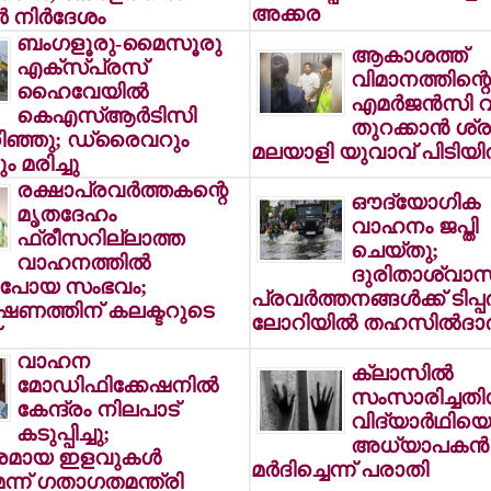
അക്കര
്‍ നിര്‍ദേശം
ബംഗളൂരു-മൈസൂരു
ആകാശത്ത്
എക്‌സ്പ്രസ്
വിമാനത്തിന്റെ
ഹൈവേയില്‍
എമര്‍ജന്‍സി വ
കെഎസ്ആര്‍ടിസി
തുറക്കാന്‍ ശ്ര
ിഞ്ഞു; ഡ്രൈവറും
മലയാളി യുവാവ് പിടിയില
ം മരിച്ചു
രക്ഷാപ്രവര്‍ത്തകന്റെ
ഔദ്യോഗിക
മൃതദേഹം
വാഹനം ജപ്തി
ഫ്രീസറില്ലാത്ത
ചെയ്തു;
വാഹനത്തില്‍
ദുരിതാശ്വാ
ുപോയ സംഭവം;
പ്രവര്‍ത്തനങ്ങള്‍ക്ക് ടിപ്പര്
ണത്തിന് കലക്ടറുടെ
ലോറിയില്‍ തഹസില്‍ദാര്
വാഹന
ക്ലാസില്‍
മോഡിഫിക്കേഷനില്‍
സംസാരിച്ചതി
കേന്ദ്രം നിലപാട്
വിദ്യാര്‍ഥിയെ
കടുപ്പിച്ചു;
അധ്യാപകന്‍
മായ ഇളവുകള്‍
മര്‍ദിച്ചെന്ന് പരാതി
ന്ന് ഗതാഗതമന്ത്രി