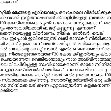
കുകയാണ്.
നെറ്റില്‍ ഞങ്ങളെ എല്ലാവരും ഒരുപോലെ വിമര്‍ശിക്കു
ലവാക്കി ഇന്റര്‍നാഷണല്‍ ക്വാളിറ്റിയുള്ള ഇത്തരം സ
 100 കോടിയൊക്കെ പുഷ്പം പോലെ നേടുകയാണ്. തെലു
ും അനാവശ്യമായി ബജറ്റ് കൂട്ടുന്നു എന്നാണ്
്കെതിരെയുള്ള വിമര്‍ശനം. നിമിഷ്, ദുല്‍ഖര്‍, വെങ്കി
ം ഇപ്പോള്‍ ഇവിടെയുണ്ട്. ലക്കി ഭാസ്‌കര്‍ നിര്‍മിക്കാ
 എന്ന് ചുമ്മാ ഒന്ന് അന്വേഷിച്ചാല്‍ മതിയാകും. ആ
ല്‍ ബാങ്കിന്റെ സെറ്റ് ഇടാന്‍ എത്ര ചെലവായെന്ന് ഞങ്
ളൂ. നിങ്ങളെങ്ങനെയാണ് 30 കോടിക്ക് ഇത്രയും ക്വാളി
‍ ചെയ്യുന്നത്? വെങ്കിയായാലും നാഗ് അശ്വിനായാലു
കിലെ വിലപിടിപ്പുള്ള സംവിധായകരാണ്. ഓരോ സിനിമ
ക്കാനുള്ള പാട് അവര്‍ക്ക് അറിയാം'- നാഗവംശി പറഞ്ഞ
െത്തിയ ലോക ചാപ്റ്റര്‍ വണ്‍ ചന്ദ്ര ഇതിനോടകം 10
‍ സ്വന്തമാക്കിക്കഴിഞ്ഞു. സൗത്ത് ഇന്ത്യയില്‍ ഒരു ഫീ
ഡ് സിനിമക്ക് ലഭിക്കുന്ന ഏറ്റവുമുയര്‍ന്ന കളക്ഷനാ
ാക്കിയത്.