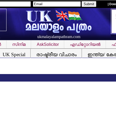
| Dow
ukmalayalampathram.com
R
‍
സിനിമ
AskSolicitor
എഡിറ്റോറിയല്‍
ഫീ
UK Special
രാഷ്ട്രീയ വിചാരം
ഇന്ത്യ/ കേ
സ്വ