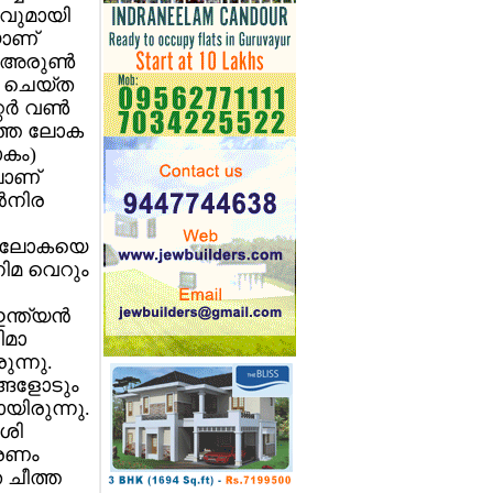
വുമായി
യാണ്
അരുണ്‍
 ചെയ്ത
ര്‍ വണ്‍
ൊത്ത ലോക
കം)
ലാണ്
്‍നിര
ലെ ലോകയെ
നിമ വെറും
്ത്യന്‍
ിമാ
ന്നു.
ങ്ങളോടും
യിരുന്നു.
ംശി
ാരണം
 ചീത്ത