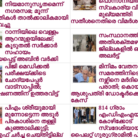
പൊന്നാനിയില
നിയമാനുസൃതമെന്ന്
സ്വകാര്യ വിര
നഗരസഭ; മൂന്ന്
മുഖ്യമന്ത്രി
തികള്‍ താല്‍ക്കാലികമായി
സതീശനെതിരെ വിമര്‍ശ
വച്ചു
റാന്നിയിലെ വെള്ളം
സംസ്ഥാനത്ത് 
ആറന്മുളയിലേക്ക്;
അതിശക്തമഴ;
കൂടുതല്‍ സര്‍ക്കാര്‍
ജില്ലകളില്‍ 
സഹായം
അലര്‍ട്ട്
െട്ട് അബിന്‍ വര്‍ക്കി
പിജി മെഡിക്കല്‍
മിനിമം വേതന
പരീക്ഷയ്ക്കിടെ
സമരത്തിനിട
ചോദ്യപേപ്പര്‍
നഴ്സിനെ മര്‍ദിച്
വാട്സാപ്പില്‍;
പരാതി; കൊയ
ത്തിന് ഉത്തരവിട്ട്
ആശുപത്രി ഡോക്ടര്‍ക്
കേസ്
പിഎം ശ്രീയുമായി
814 ഗ്രാം
മുന്നോട്ടെന്ന അടൂര്‍
എംഡിഎംഎയു
പ്രകാശിനെ തള്ളി
കോഴിക്കോട്
കുഞ്ഞാലിക്കുട്ടി;
സ്വദേശിയായ 
 ചര്‍ച്ച ചെയ്തിട്ടില്ല'
പൈലറ്റ് ഗുരുഗ്രാമില്‍ പി