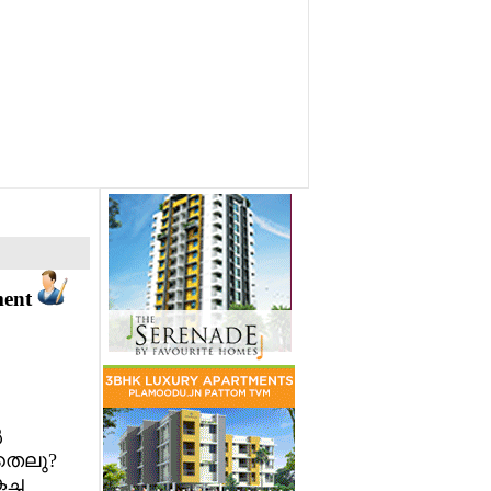
ment
‍
തെലു?
ച്ച