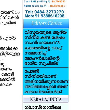
കയാണ്. 30
ിനിമകള്‍
ങ്കില്‍
വിസ്മയയുടെ ആദ്യ
സിനിമ കണ്ട ശേഷം
ന്‍ എത്ര
സംവിധായകന് 3
ലക്ഷത്തിന്റെ വാച്ച്
ങള്‍ക്കേ
സമ്മാനിച്ച്
റ്റിയുള്ള
മോഹന്‍ലാലിന്റെ
ം
ഭാര്യ സുചിത്ര
യും
ു. ഓണം
പോണ്‍
0 കോടി
സിനിമയിലാണ്
മെയില്‍
അഭിനയിക്കുന്നതെന്ന്
ണ് ലോക
അറിഞ്ഞപ്പോള്‍ അത്
മാതാപിതാക്കള്‍ക്ക്
വലിയ
ആഘാതമായി:
സണ്ണി ലിയോണ്‍
ഗ്ലാസ്‌ഗോയിലെ