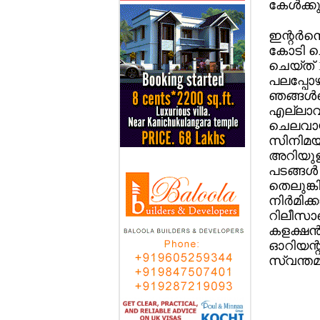
കേള്‍ക്
ഇന്റര്‍
കോടി ചെ
ചെയ്ത്
പലപ്പോഴ
ഞങ്ങള്‍ക
എല്ലാവരു
ചെലവായി
സിനിമയി
അറിയുള്
പടങ്ങള്
തെലുങ്
നിര്‍മി
റിലീസായ
കളക്ഷന്
ഓറിയന്റ
സ്വന്തമ