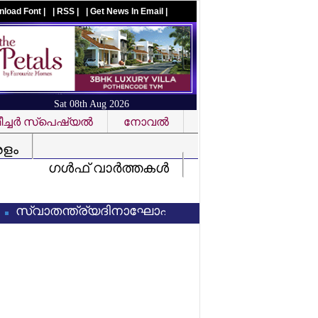
nload Font |
| RSS |
| Get News In Email |
Sat 08th Aug 2026
ച്ചര്‍ സ്‌പെഷ്യല്‍
നോവല്‍
Visit us on facebook
രളം
ഗള്‍ഫ് വാര്‍ത്തകള്‍
ാതന്ത്ര്യദിനാഘോഷങ്ങളില്‍ 'വന്ദേമാതരം' പൂര്‍ണമായി