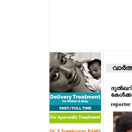
വാര്‍ത
ദുല്‍ഖറ
കേള്‍ക്ക
reporter