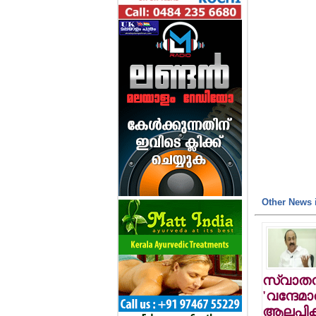
Other News i
സ്വാതന
'വന്ദേമ
ആലപിക്