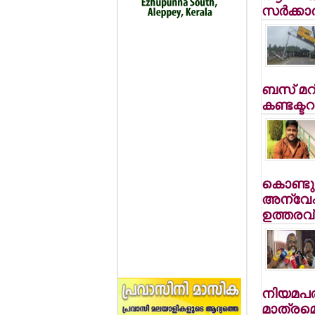
സര്‍ക്കാര
ബസ് മറ
കണ്ടക്ടറു
കൊണ്ട
അന്വേഷ
ഉത്തരവ്
നിയമപര
മാത്രമെ