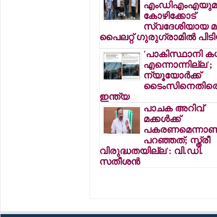
എംഡിഎംഎയുമ
കോഴിക്കോട്
സ്വദേശിയായ മു
പൈലറ്റ് ഗുരുഗ്രാമില്‍ പിടി
'പാകിസ്ഥാനി കശ്മ
എന്നൊന്നില്ല';
ന്യൂയോര്‍ക്ക്
ടൈംസിനെതിര
ഇന്ത്യ
പാചക അറിവ്
മക്കള്‍ക്ക്
പകരണമെന്നാണ
പറഞ്ഞത്; സ്ത്രീ
വിരുദ്ധതയില്ല': വി.ഡി.
സതീശന്‍