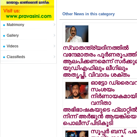
Other News in this category
Matrimony
Gallery
Videos
സ്വാതന്ത്ര്യദിനത്തില്‍
വന്ദേമാതരം പൂര്‍ണരൂപത്തി
Classifieds
ആലപിക്കണമെന്ന് സര്‍ക്കുലര
യുഡിഎഫിലും ലീഗിലും
അതൃപ്തി, വിവാദം ശക്തം
ഓട്ടോ ഡ്രൈവറ
സംശയം
നിര്‍ണായകമായി
വനിതാ
അഭിഭാഷകയുടെ ഫ്‌ലാറ്റില്
നിന്ന് അര്‍ജുന്‍ ആയങ്കിയെ
പൊലീസ് പിടികൂടി
സൂപ്പര്‍ ബസ്, പക