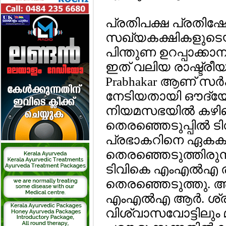
പ്രതിപക്ഷ പ്രതിഷേധ
സഖ്യകക്ഷികളുടെയും 
പിന്തുണ ഉറപ്പാക്ക
ഇത് വലിയ രാഷ്ട്രീയ ന
Prabhakar ആണ് സര്‍ക
നേടിയതായി ഔദ്യോ
നിയമസഭയില്‍ കഴിഞ്
തെരഞ്ഞെടുപ്പില്‍ 
പ്രഭാകറിനെ ഏകകണ്
തെരഞ്ഞെടുത്തിരുന്ന
ടിവികെ എംഎല്‍എ ര
തെരഞ്ഞെടുത്തു. 
എംഎല്‍എ ആര്‍. ശ്
വിശ്വാസവോട്ടിലും മറ