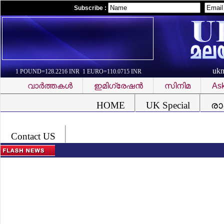
Subscribe :
uk
1 POUND=128.2216 INR 1 EURO=110.0715 INR
വാര്‍ത്തകള്‍
ഇമിഗ്രേഷന്‍
സിനിമ
Ask
Font Problem
HOME
UK Special
രാ
Contact US