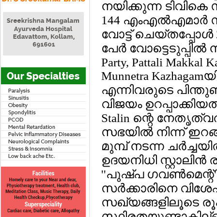
നയിക്കുന്ന ടിവികെ സര
144 എംഎല്‍എമാര്‍ 
വോട്ട് ചെയ്തപ്പോള്‍
പേര്‍ വോട്ടെടുപ്പില്‍ ന
Party, Pattali Makkal K
Munnetra Kazhagamയ
എന്നിവരുടെ പിന്തു
വിജയം ഉറപ്പാക്കിയ
Stalin ന്റെ നേതൃത്
സഭയില്‍ നിന്ന് ഇറങ
മുമ്പ് നടന്ന ചര്‍ച്ച
ഉദയനിധി സ്റ്റാലിന്‍ 
''പുഷ്പ ഗവണ്‍മെന്റ്
സര്‍ക്കാരിനെ വിശേ
സഖ്യങ്ങളിലൂടെ രൂപ
സ്ഥിരതയുണ്ടാകില്ല